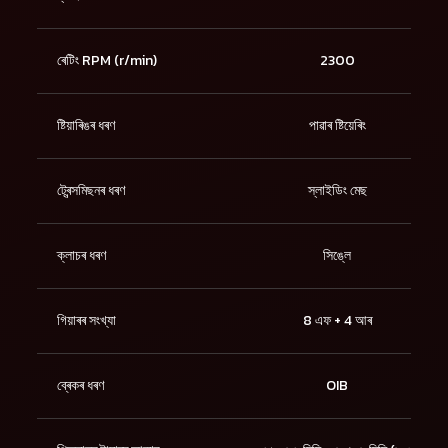
ৰেটিং RPM (r/min)
2300
ষ্টিয়াৰিঙৰ ধৰণ
পাৱাৰ ষ্টিয়েৰিং
ট্ৰেন্সমিছনৰ ধৰণ
স্লাইডিং মেছ
ক্লাচৰ ধৰণ
সিঙ্লে
গিয়াৰৰ সংখ্যা
8 এফ + 4 আৰ
ব্ৰেকৰ ধৰণ
OIB