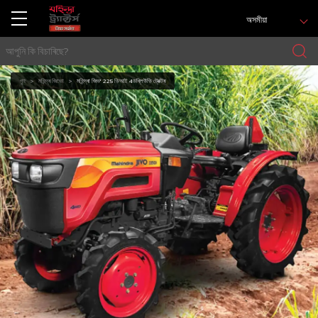
অসমীয়া
গৃহ
মহিন্দ্ৰ জিভো
মহিন্দ্ৰা জিভ' 225 ডিআই 4ডব্লিউডি ট্ৰেক্টৰ