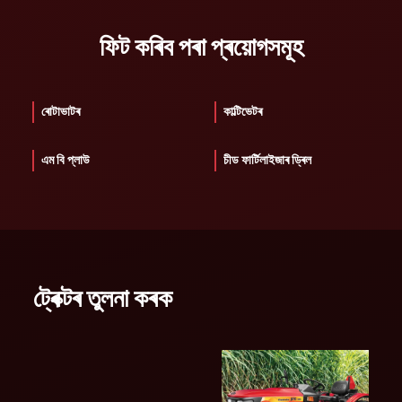
ফিট কৰিব পৰা প্ৰয়োগসমূহ
ৰোটাভাটৰ
কাল্টিভেটৰ
এম বি প্লাউ
চীড ফাৰ্টিলাইজাৰ ড্ৰিল
ট্ৰেক্টৰ তুলনা কৰক