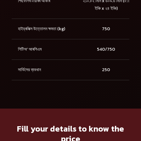
পিছফালৰ টায়াৰৰ আকাৰ
২১০.৮২ মিমি x ৬০৯.৬ মিমি (৮.৩
ইঞ্চি x ২৪ ইঞ্চি)
হাইড্ৰলিক্স উত্তোলন ক্ষমতা (kg)
750
পিটিঅ’ আৰপিএম
540/750
সার্ভিসের ব্যবধান
250
Fill your details to know the
price