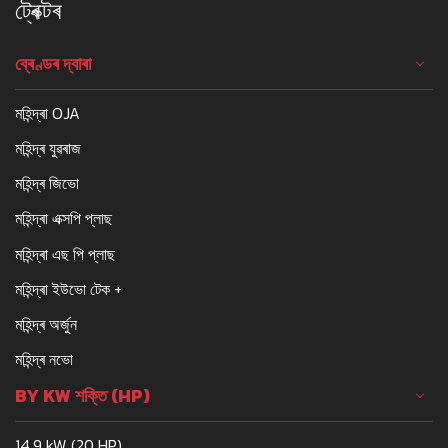
ট্ৰেক্টৰ
ব্ৰেণ্ডৰ দ্বাৰা
মহিন্দ্ৰা OJA
মহিন্দ্ৰ যুৱৰাজ
মহিন্দ্ৰ জিভো
মহিন্দ্ৰা এক্সপি প্লাছ
মহিন্দ্ৰা এছ পি প্লাছ
মহিন্দ্ৰা ইউভো টেক +
মহিন্দ্ৰ অৰ্জুন
মহিন্দ্ৰ নভো
BY KW শক্তি (HP)
14.9 kW (20 HP)