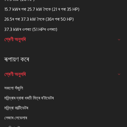
15.7 kWৰ পৰা 25.7 kW লৈকে (21 ৰ পৰা 35 HP)
26.5ৰ পৰা 37.3 kW লৈকে (36ৰ পৰা 50 HP)
37.3 kWৰ ওপৰত (51 HPৰ ওপৰত)
শ্ৰেণী অনুসৰি
ৰূপায়ণ কৰে
শ্ৰেণী অনুসৰি
সকলো সঁজুলি
মহিন্দ্ৰাৰ দ্বাৰা ধৰতী মিত্ৰ ৰ'টাভেটৰ
মহিন্দ্ৰা কাল্টিভেটৰ
লেজাৰ লেভেলাৰ