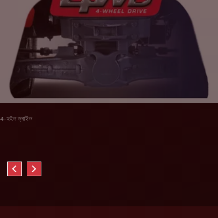
4-হুইল ড্ৰাইভ