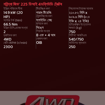
মহিন্দ্ৰা জিভ' 225 ডিআই 4ডব্লিউডি ট্ৰেক্টৰ
ইঞ্জিন শক্তিৰ সীমা
ষ্টিয়াৰিঙৰ ধৰণ
পিছফালৰ টায়াৰৰ আকাৰ
14.9 kW (20
পাৱাৰ ষ্টিয়েৰিং
২১০.৮২ মিমি x
ট্ৰেন্সমিছনৰ ধৰণ
HP)
৬০৯.৬ মিমি (৮.৩
স্লাইডিং মেছ
সৰ্বোচ্চ টৰ্ক (Nm)
ইঞ্চি x ২৪ ইঞ্চি)
ক্লাচৰ ধৰণ
66.5 Nm
হাইড্ৰলিক্স উত্তোলন
সিঙ্লে
ইঞ্জিন চিলিণ্ডাৰৰ সংখ্যা
ক্ষমতা (kg)
গিয়াৰৰ সংখ্যা
2
750
8 এফ + 4 আৰ
ড্ৰাইভৰ ধৰণ
পিটিঅ’ আৰপিএম
ব্ৰেকৰ ধৰণ
4WD
540/750
OIB
ৰেটিং RPM (r/min)
সার্ভিসের ব্যবধান
2300
250