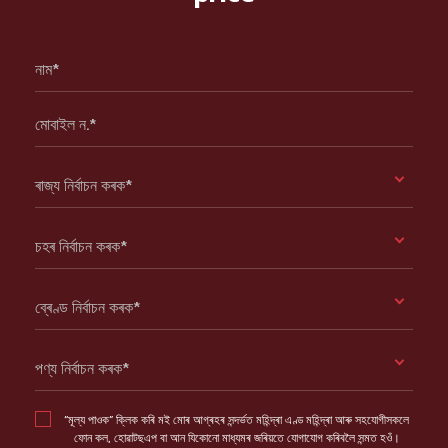
নাম*
মোবাইল ন.*
ৰাজ্য নিৰ্বাচন কৰক*
চহৰ নিৰ্বাচন কৰক*
ব্ৰেণ্ড নিৰ্বাচন কৰক*
পণ্য নিৰ্বাচন কৰক*
“মূল্য পাওক” ক্লিক কৰি মই মোৰ আগ্ৰহৰ সন্দৰ্ভত মহিন্দ্ৰা এণ্ড মহিন্দ্ৰা আৰু সহযোগীসকলে
ফোন কল, হোৱাটছএপ বা আন যিকোনো মাধ্যমৰ জৰিয়তে যোগাযোগ কৰিবলৈ সন্মত হওঁ।