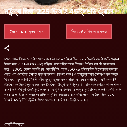
মহিন্দ্ৰা জিভ' 225 ডিআই 4ডব্লিউডি ট্ৰেক্টৰ
On-road মূল্য পাওক
লিফলেট ডাউনলোড কৰক
দক্ষতা আৰু নিয়ন্ত্ৰণৰ শক্তিক্ষেত্ৰ প্ৰৱৰ্তন কৰা - মহিন্দ্ৰা জিভ' 225 ডিআই 4ডব্লিউডি ট্ৰেক্টৰ!
ইন্ধন দক্ষ 14.7 kW (20 HP) ইঞ্জিনৰ সৈতে শক্তি আৰু নিয়ন্ত্ৰণ নিশ্চিত কৰা যি আগৰ দৰে
নহয়। 2300 ৰেটেড আৰপিএম (আৰ/মিনিট) আৰু 750 kg হাইড্ৰ'লিক্স উত্তোলন ক্ষমতাৰ
সৈতে, এই শেহতীয়া ট্ৰেক্টৰে মসৃণ কাৰ্যকলাপ নিশ্চিত কৰে। এই মহিন্দ্ৰা মিনি ট্ৰেক্টৰখন কম সময়ৰ
ভিতৰতে গধুৰ বোজা টানি দীঘলীয়া দূৰত্ব ভ্ৰমণ কৰাৰ সামৰ্থ্যৰ বাবেও জনাজাত। এই কম্প্যাক্ট
ট্ৰেক্টৰবোৰে উচ্চ ইন্ধন দক্ষতা, ড্ৰাফ্ট কন্ট্ৰ'ল, উৎকৃষ্ট ভূমি প্ৰস্তুতি, আৰু আৰামদায়ক আসন প্ৰদান
কৰে। এই মহিন্দ্ৰা জিভ' ট্ৰেক্টৰৰ দ্বাৰা, আপুনি কাৰ্যকৰীভাৱে আঙুৰ, কুঁহিয়াৰ আৰু কপাহ খেতি কৰিব
পাৰে, আৰু যিকোনো প্ৰকাৰৰ বাগিচাত সুবিধাজনকভাৱে কাম কৰিব পাৰে। মহিন্দ্ৰা জিভ' 225
ডিআই 4ডব্লিউডি ট্ৰেক্টৰৰ সৈতে আপোনাৰ কৃষি পথাৰ উন্নীত কৰক।
স্পেচিফিকেচন