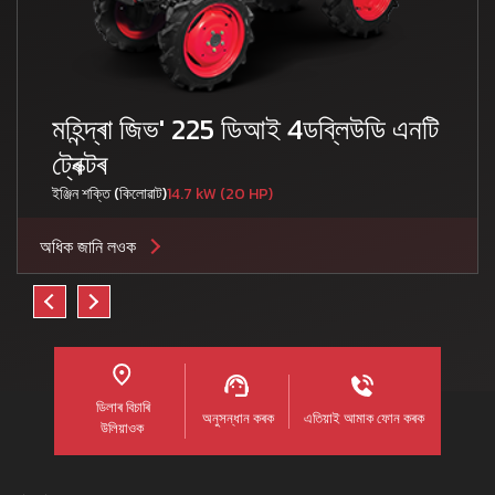
মহিন্দ্ৰা জিভ' 225 ডিআই 4ডব্লিউডি এনটি
ট্ৰেক্টৰ
ইঞ্জিন শক্তি (কিলোৱাট)
14.7 kW (20 HP)
অধিক জানি লওক
ডিলাৰ বিচাৰি
অনুসন্ধান কৰক
এতিয়াই আমাক ফোন কৰক
উলিয়াওক