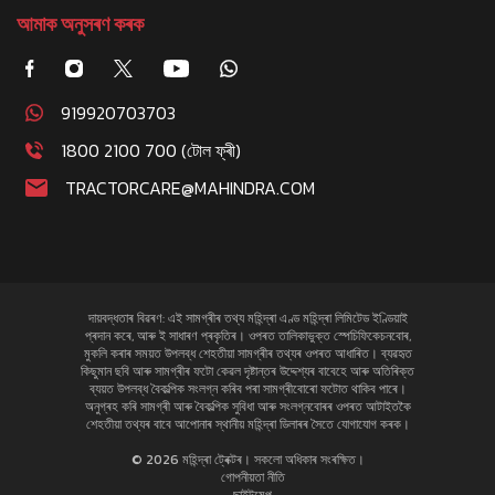
আমাক অনুসৰণ কৰক
919920703703
1800 2100 700 (টোল ফ্ৰী)
TRACTORCARE@MAHINDRA.COM
দায়বদ্ধতাৰ বিৱৰণ: এই সামগ্ৰীৰ তথ্য মহিন্দ্ৰা এণ্ড মহিন্দ্ৰা লিমিটেড ইণ্ডিয়াই
প্ৰদান কৰে, আৰু ই সাধাৰণ প্ৰকৃতিৰ। ওপৰত তালিকাভুক্ত স্পেচিফিকেচনবোৰ,
মুকলি কৰাৰ সময়ত উপলব্ধ শেহতীয়া সামগ্ৰীৰ তথ্যৰ ওপৰত আধাৰিত। ব্যৱহৃত
কিছুমান ছবি আৰু সামগ্ৰীৰ ফটো কেৱল দৃষ্টান্তৰ উদ্দেশ্যৰ বাবেহে আৰু অতিৰিক্ত
ব্যয়ত উপলব্ধ বৈকল্পিক সংলগ্ন কৰিব পৰা সামগ্ৰীবোৰো ফটোত থাকিব পাৰে।
অনুগ্ৰহ কৰি সামগ্ৰী আৰু বৈকল্পিক সুবিধা আৰু সংলগ্নবোৰৰ ওপৰত আটাইতকৈ
শেহতীয়া তথ্যৰ বাবে আপোনাৰ স্থানীয় মহিন্দ্ৰা ডিলাৰৰ সৈতে যোগাযোগ কৰক।
© 2026 মহিন্দ্ৰা ট্ৰেক্টৰ। সকলো অধিকাৰ সংৰক্ষিত।
গোপনীয়তা নীতি