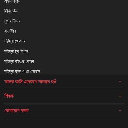
এমবি প্লাউ
মিনিভেটৰ
চুপাৰ চীডাৰ
হাৰ্ভেষ্টাৰ
মহিন্দ্ৰা থ্ৰেছাৰ
মহিন্দ্ৰা ষ্ট্ৰ' ৰীপাৰ
মহিন্দ্ৰা ৰাউণ্ড বেলাৰ
মহিন্দ্ৰা ফ্ৰন্ট এণ্ড লোডাৰ
আহক আমি একেলগে লাভৱান হওঁ
শিকক
যোগাযোগ কৰক