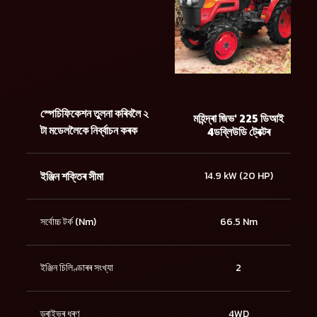
স্পেচিফিকেশন তুলনা কৰিবলৈ ২
মহিন্দ্ৰা জিভ' 225 ডিআই
টা মডেললৈকে নিৰ্ব্বাচন কৰক
4ডব্লিউডি ট্ৰেক্টৰ
ইঞ্জিন শক্তিৰ সীমা
14.9 kW (20 HP)
সৰ্বোচ্চ টৰ্ক (Nm)
66.5 Nm
ইঞ্জিন চিলিণ্ডাৰৰ সংখ্যা
2
ড্ৰাইভৰ ধৰণ
4WD