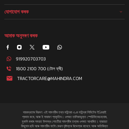
যোগাযোগ কৰক
আমাক অনুসৰণ কৰক
919920703703
1800 2100 700 (টোল ফ্ৰী)
TRACTORCARE@MAHINDRA.COM
দায়বদ্ধতাৰ বিৱৰণ: এই সামগ্ৰীৰ তথ্য মহিন্দ্ৰা এণ্ড মহিন্দ্ৰা লিমিটেড ইণ্ডিয়াই
প্ৰদান কৰে, আৰু ই সাধাৰণ প্ৰকৃতিৰ। ওপৰত তালিকাভুক্ত স্পেচিফিকেচনবোৰ,
মুকলি কৰাৰ সময়ত উপলব্ধ শেহতীয়া সামগ্ৰীৰ তথ্যৰ ওপৰত আধাৰিত। ব্যৱহৃত
কিছুমান ছবি আৰু সামগ্ৰীৰ ফটো কেৱল দৃষ্টান্তৰ উদ্দেশ্যৰ বাবেহে আৰু অতিৰিক্ত