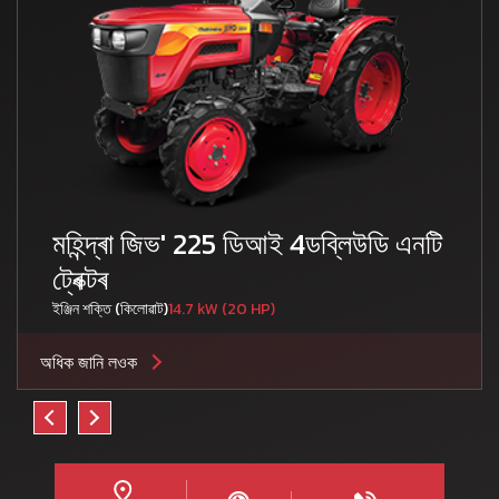
মহিন্দ্ৰা জিভ' 225 ডিআই 4ডব্লিউডি এনটি
ট্ৰেক্টৰ
ইঞ্জিন শক্তি (কিলোৱাট)
14.7 kW (20 HP)
অধিক জানি লওক