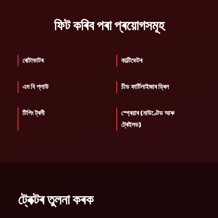
ফিট কৰিব পৰা প্ৰয়োগসমূহ
ৰোটাভাটৰ
কাল্টিভেটৰ
এম বি প্লাউ
চীড ফাৰ্টিলাইজাৰ ড্ৰিল
টিপিং ট্ৰলী
স্প্ৰেয়াৰ (মাউণ্টেড আৰু
ট্ৰেইলড)
ট্ৰেক্টৰ তুলনা কৰক