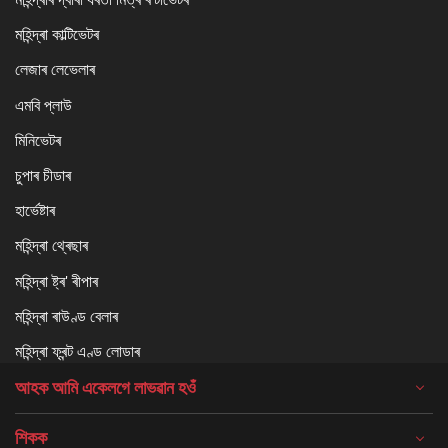
মহিন্দ্ৰা কাল্টিভেটৰ
লেজাৰ লেভেলাৰ
এমবি প্লাউ
মিনিভেটৰ
চুপাৰ চীডাৰ
হাৰ্ভেষ্টাৰ
মহিন্দ্ৰা থ্ৰেছাৰ
মহিন্দ্ৰা ষ্ট্ৰ' ৰীপাৰ
মহিন্দ্ৰা ৰাউণ্ড বেলাৰ
মহিন্দ্ৰা ফ্ৰন্ট এণ্ড লোডাৰ
আহক আমি একেলগে লাভৱান হওঁ
শিকক