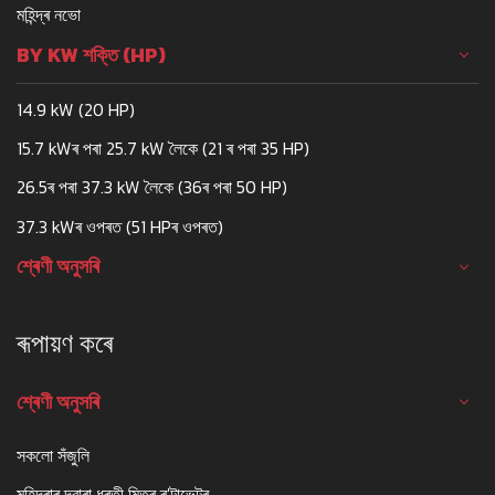
মহিন্দ্ৰ নভো
BY KW শক্তি (HP)
14.9 kW (20 HP)
15.7 kWৰ পৰা 25.7 kW লৈকে (21 ৰ পৰা 35 HP)
26.5ৰ পৰা 37.3 kW লৈকে (36ৰ পৰা 50 HP)
37.3 kWৰ ওপৰত (51 HPৰ ওপৰত)
শ্ৰেণী অনুসৰি
ৰূপায়ণ কৰে
শ্ৰেণী অনুসৰি
সকলো সঁজুলি
মহিন্দ্ৰাৰ দ্বাৰা ধৰতী মিত্ৰ ৰ'টাভেটৰ