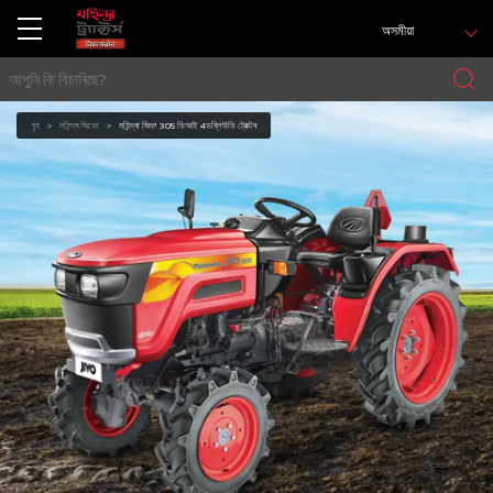
অসমীয়া
গৃহ
মহিন্দ্ৰ জিভো
মহিন্দ্ৰা জিভ' 305 ডিআই 4ডব্লিউডি ট্ৰেক্টৰ