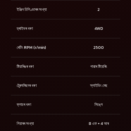
ইঞ্জিন চিলিণ্ডাৰৰ সংখ্যা
2
ড্ৰাইভৰ ধৰণ
4WD
ৰেটিং RPM (r/min)
2500
ষ্টিয়াৰিঙৰ ধৰণ
পাৱাৰ ষ্টিয়েৰিং
ট্ৰেন্সমিছনৰ ধৰণ
স্লাইডিং মেছ
ক্লাচৰ ধৰণ
সিঙ্লে
গিয়াৰৰ সংখ্যা
8 এফ + 4 আৰ