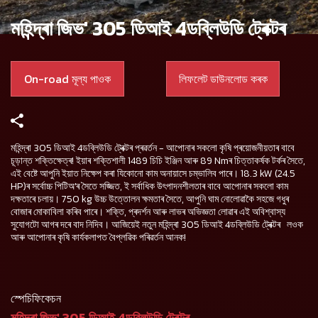
মহিন্দ্ৰা জিভ' 305 ডিআই 4ডব্লিউডি ট্ৰেক্টৰ
On-road মূল্য পাওক
লিফলেট ডাউনলোড কৰক
মহিন্দ্ৰা 305 ডিআই 4ডব্লিউডি ট্ৰেক্টৰ প্ৰৱৰ্তন - আপোনাৰ সকলো কৃষি প্ৰয়োজনীয়তাৰ বাবে
চূড়ান্ত শক্তিক্ষেত্ৰ! ইয়াৰ শক্তিশালী 1489 চিচি ইঞ্জিন আৰু 89 Nmৰ চিত্তাকৰ্ষক টৰ্কৰ সৈতে,
এই বেষ্টে আপুনি ইয়াত নিক্ষেপ কৰা যিকোনো কাম অনায়াসে চম্ভালিব পাৰে। 18.3 kW (24.5
HP)ৰ সৰ্বোচ্চ পিটিঅ'ৰ সৈতে সজ্জিত, ই সৰ্বাধিক উৎপাদনশীলতাৰ বাবে আপোনাৰ সকলো কাম
দক্ষতাৰে চলায়। 750 kg উচ্চ উত্তোলন ক্ষমতাৰ সৈতে, আপুনি ঘাম নোলোৱাকৈ সহজে গধুৰ
বোজাৰ মোকাবিলা কৰিব পাৰে। শক্তি, প্ৰদৰ্শন আৰু লাভৰ অভিজ্ঞতা লোৱাৰ এই অবিশ্বাস্য
সুযোগটো আগৰ দৰে বাদ নিদিব। আজিয়েই নতুন মহিন্দ্ৰা 305 ডিআই 4ডব্লিউডি ট্ৰেক্টৰ লওক
আৰু আপোনাৰ কৃষি কাৰ্যকলাপত বৈপ্লৱিক পৰিৱৰ্তন আনক!
স্পেচিফিকেচন
মহিন্দ্ৰা জিভ' 305 ডিআই 4ডব্লিউডি ট্ৰেক্টৰ