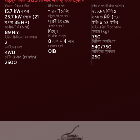
ইঞ্জিন শক্তিৰ সীমা
ষ্টিয়াৰিঙৰ ধৰণ
পিছফালৰ টায়াৰৰ আকাৰ
15.7 kWৰ পৰা
পাৱাৰ ষ্টিয়েৰিং
২১০.৮২ মিমি x
ট্ৰেন্সমিছনৰ ধৰণ
25.7 kW লৈকে (21
৬০৯.৬ মিমি (৮.৩
স্লাইডিং মেছ
ৰ পৰা 35 HP)
ইঞ্চি x ২৪ ইঞ্চি)
ক্লাচৰ ধৰণ
সৰ্বোচ্চ টৰ্ক (Nm)
হাইড্ৰলিক্স উত্তোলন
সিঙ্লে
ক্ষমতা (kg)
89 Nm
গিয়াৰৰ সংখ্যা
750
ইঞ্জিন চিলিণ্ডাৰৰ সংখ্যা
8 এফ + 4 আৰ
পিটিঅ’ আৰপিএম
2
ব্ৰেকৰ ধৰণ
540/750
ড্ৰাইভৰ ধৰণ
OIB
সার্ভিসের ব্যবধান
4WD
250
ৰেটিং RPM (r/min)
2500