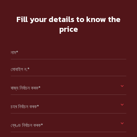
Fill your details to know the
price
নাম*
মোবাইল ন.*
ৰাজ্য নিৰ্বাচন কৰক*
চহৰ নিৰ্বাচন কৰক*
ব্ৰেণ্ড নিৰ্বাচন কৰক*