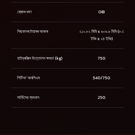
ব্ৰেকৰ ধৰণ
OIB
পিছফালৰ টায়াৰৰ আকাৰ
২১০.৮২ মিমি x ৬০৯.৬ মিমি (৮.৩
ইঞ্চি x ২৪ ইঞ্চি)
হাইড্ৰলিক্স উত্তোলন ক্ষমতা (kg)
750
পিটিঅ’ আৰপিএম
540/750
সার্ভিসের ব্যবধান
250