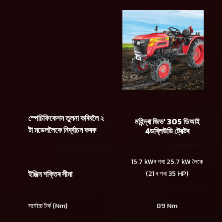
স্পেচিফিকেশন তুলনা কৰিবলৈ ২
মহিন্দ্ৰা জিভ' 305 ডিআই
টা মডেললৈকে নিৰ্ব্বাচন কৰক
4ডব্লিউডি ট্ৰেক্টৰ
15.7 kWৰ পৰা 25.7 kW লৈকে
ইঞ্জিন শক্তিৰ সীমা
(21 ৰ পৰা 35 HP)
সৰ্বোচ্চ টৰ্ক (Nm)
89 Nm