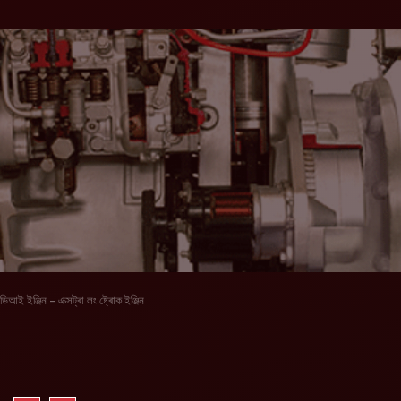
ডিআই ইঞ্জিন - এক্সট্ৰা লং ষ্ট্ৰোক ইঞ্জিন