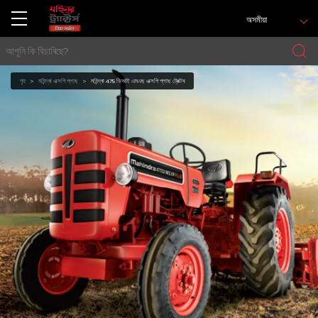
অসমীয়া
গৃহ
মহিন্দ্ৰা এক্সপি প্লাছ
মহিন্দ্ৰা 475 ডিআই এমএছ এক্সপি প্লাছ ট্ৰেক্টৰ