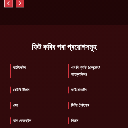
ফিট কৰিব পৰা প্ৰয়োগসমূহ
কাল্টিভেটৰ
এম বি প্লাউ (মেনুৱেল/
হাইড্ৰ'লিক্স)
ৰোটাৰী টিলাৰ
জাইৰোভেটৰ
হেৰ'
টিপিং ট্ৰেইলাৰ
হাফ কেজ হুইল
ৰিজাৰ