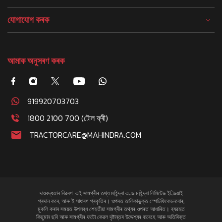
যোগাযোগ কৰক
আমাক অনুসৰণ কৰক
919920703703
1800 2100 700 (টোল ফ্ৰী)
TRACTORCARE@MAHINDRA.COM
দায়বদ্ধতাৰ বিৱৰণ: এই সামগ্ৰীৰ তথ্য মহিন্দ্ৰা এণ্ড মহিন্দ্ৰা লিমিটেড ইণ্ডিয়াই
প্ৰদান কৰে, আৰু ই সাধাৰণ প্ৰকৃতিৰ। ওপৰত তালিকাভুক্ত স্পেচিফিকেচনবোৰ,
মুকলি কৰাৰ সময়ত উপলব্ধ শেহতীয়া সামগ্ৰীৰ তথ্যৰ ওপৰত আধাৰিত। ব্যৱহৃত
কিছুমান ছবি আৰু সামগ্ৰীৰ ফটো কেৱল দৃষ্টান্তৰ উদ্দেশ্যৰ বাবেহে আৰু অতিৰিক্ত