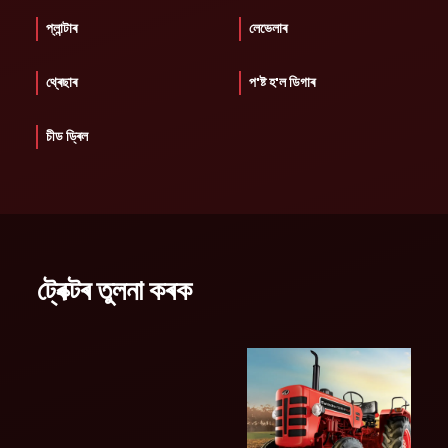
প্লান্টাৰ
লেভেলাৰ
থ্ৰেছাৰ
প'ষ্ট হ'ল ডিগাৰ
চীড ড্ৰিল
ট্ৰেক্টৰ তুলনা কৰক