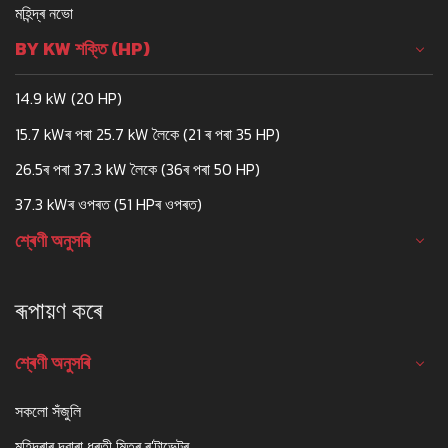
মহিন্দ্ৰ নভো
BY KW শক্তি (HP)
14.9 kW (20 HP)
15.7 kWৰ পৰা 25.7 kW লৈকে (21 ৰ পৰা 35 HP)
26.5ৰ পৰা 37.3 kW লৈকে (36ৰ পৰা 50 HP)
37.3 kWৰ ওপৰত (51 HPৰ ওপৰত)
শ্ৰেণী অনুসৰি
ৰূপায়ণ কৰে
শ্ৰেণী অনুসৰি
সকলো সঁজুলি
মহিন্দ্ৰাৰ দ্বাৰা ধৰতী মিত্ৰ ৰ'টাভেটৰ