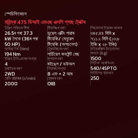
স্পেচিফিকেচন
মহিন্দ্ৰা 475 ডিআই এমএছ এক্সপি প্লাছ ট্ৰেক্টৰ
ইঞ্জিন শক্তিৰ সীমা
ষ্টিয়াৰিঙৰ ধৰণ
পিছফালৰ টায়াৰৰ আকাৰ
26.5ৰ পৰা 37.3
ডুয়েল এক্টিং পাৱাৰ
৩৪৫.৪৪ মিমি x
kW লৈকে (36ৰ পৰা
ষ্টিয়েৰিং/ মেনুৱেল
৭১১.২ মিমি (১৩.৬
50 HP)
ষ্টিয়েৰিং (অপচনেল)
ইঞ্চি x ২৮ ইঞ্চি)
সৰ্বোচ্চ টৰ্ক (Nm)
ট্ৰেন্সমিছনৰ ধৰণ
হাইড্ৰলিক্স উত্তোলন
ক্ষমতা (kg)
194 Nm
পাৰ্চিয়েল কনষ্টেন্ট মেছ
1500
ইঞ্জিন চিলিণ্ডাৰৰ সংখ্যা
ক্লাচৰ ধৰণ
পিটিঅ’ আৰপিএম
4
ষইঙ্লে / ডউঅল
540/4SPTO
ড্ৰাইভৰ ধৰণ
গিয়াৰৰ সংখ্যা
সার্ভিসের ব্যবধান
2WD
8 এফ + 2 আৰ
250
ৰেটিং RPM (r/min)
ব্ৰেকৰ ধৰণ
2000
OIB