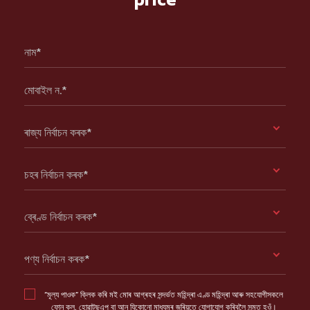
নাম*
মোবাইল ন.*
ৰাজ্য নিৰ্বাচন কৰক*
চহৰ নিৰ্বাচন কৰক*
ব্ৰেণ্ড নিৰ্বাচন কৰক*
পণ্য নিৰ্বাচন কৰক*
“মূল্য পাওক” ক্লিক কৰি মই মোৰ আগ্ৰহৰ সন্দৰ্ভত মহিন্দ্ৰা এণ্ড মহিন্দ্ৰা আৰু সহযোগীসকলে
ফোন কল, হোৱাটছএপ বা আন যিকোনো মাধ্যমৰ জৰিয়তে যোগাযোগ কৰিবলৈ সন্মত হওঁ।