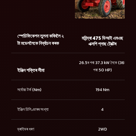
স্পেচিফিকেশন তুলনা কৰিবলৈ ২
মহিন্দ্ৰা 475 ডিআই এমএছ
টা মডেললৈকে নিৰ্ব্বাচন কৰক
এক্সপি প্লাছ ট্ৰেক্টৰ
26.5ৰ পৰা 37.3 kW লৈকে (36ৰ
ইঞ্জিন শক্তিৰ সীমা
পৰা 50 HP)
সৰ্বোচ্চ টৰ্ক (Nm)
194 Nm
ইঞ্জিন চিলিণ্ডাৰৰ সংখ্যা
4
ড্ৰাইভৰ ধৰণ
2WD