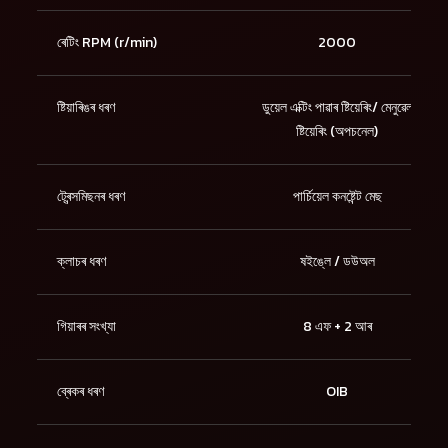
ৰেটিং RPM (r/min)
2000
ষ্টিয়াৰিঙৰ ধৰণ
ডুয়েল এক্টিং পাৱাৰ ষ্টিয়েৰিং/ মেনুৱেল
ষ্টিয়েৰিং (অপচনেল)
ট্ৰেন্সমিছনৰ ধৰণ
পাৰ্চিয়েল কনষ্টেন্ট মেছ
ক্লাচৰ ধৰণ
ষইঙ্লে / ডউঅল
গিয়াৰৰ সংখ্যা
8 এফ + 2 আৰ
ব্ৰেকৰ ধৰণ
OIB