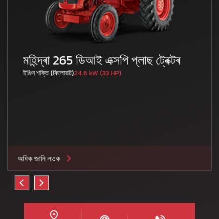
মহিন্দ্ৰা 265 ডিআই এক্সপি প্লাছ ট্ৰেক্টৰ
ইঞ্জিন শক্তি (কিলোৱাট)
24.6 kW (33 HP)
অধিক জানি লওক