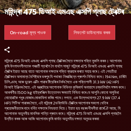
মহিন্দ্ৰা 475 ডিআই এমএছ এক্সপি প্লাছ ট্ৰেক্টৰ
On-road মূল্য পাওক
লিফলেট ডাউনলোড কৰক
মহিন্দ্ৰা 475 ডিআই এমএছ এক্সপি প্লাছ ট্ৰেক্টৰৰ সৈতে দক্ষতাৰ শক্তি মুকলি কৰক। আপোনাৰ
কৃষি উৎপাদনশীলতাক পৰৱৰ্তী স্তৰলৈ লৈ যাবলৈ সাজু? মহিন্দ্ৰা 475 ডিআই এমএছ এক্সপি প্লাছ
ট্ৰেক্টৰ ইয়াত আছে যাতে আপোনাক দক্ষতাৰ শক্তি ব্যৱহাৰ কৰাত সহায় কৰে। এই শেহতীয়া
ট্ৰেক্টৰখন অসামান্য বৈশিষ্ট্যৰে ভৰপূৰ যি পথাৰত নিৰৱচ্ছিন্ন প্ৰদৰ্শন নিশ্চিত কৰে। 194 Nm, চাৰিটা
চিলিণ্ডাৰ, আৰু ডুৱেল এক্টিং পাৱাৰ ষ্টিয়েৰিংৰ টৰ্কৰ সৈতে এক শক্তিশালী 31.3 kW (42 HP)
ডিআই ইঞ্জিনৰ সৈতে, এই যন্ত্ৰটোৱে আপোনাক বিভিন্ন কৃষিকাৰ্য অনায়াসে চম্ভালিবলৈ সক্ষম কৰে।
আকৰ্ষণীয় 1500 kg হাইড্ৰ'লিক্স উত্তোলন ক্ষমতাই নিশ্চিত কৰে যে আপুনি কোনো অসুবিধা
নোহোৱাকৈ গধুৰ বোজাৰ মোকাবিলা কৰিব পাৰে। লগতে, এক উল্লেখযোগ্য 27.9 kW (37.4
HP) পিটিঅ' পাৱাৰৰ সৈতে, এই মহিন্দ্ৰা 2ডব্লিউডি ট্ৰেক্টৰে আপোনাৰ সকলো খেতিৰ
প্ৰয়োজনীয়তাৰ বাবে বৰ্ধিত দক্ষতাৰ নিশ্চয়তা দিয়ে। ইয়াত ছয় বছৰৰ দীঘলীয়া ৱাৰেণ্টি আছে, যি
আপোনাক অতুলনীয় মানসিক শান্তি প্ৰদান কৰে। মহিন্দ্ৰা 475 ডিআই এমএছ এক্সপি প্লাছলৈ
উন্নীত কৰক আৰু আজি আপোনাৰ কৃষি কাৰ্যত অতুলনীয় দক্ষতা অনুভৱ কৰক!