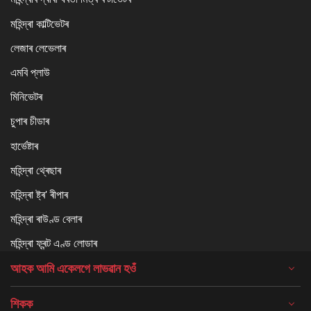
মহিন্দ্ৰা কাল্টিভেটৰ
লেজাৰ লেভেলাৰ
এমবি প্লাউ
মিনিভেটৰ
চুপাৰ চীডাৰ
হাৰ্ভেষ্টাৰ
মহিন্দ্ৰা থ্ৰেছাৰ
মহিন্দ্ৰা ষ্ট্ৰ' ৰীপাৰ
মহিন্দ্ৰা ৰাউণ্ড বেলাৰ
মহিন্দ্ৰা ফ্ৰন্ট এণ্ড লোডাৰ
আহক আমি একেলগে লাভৱান হওঁ
শিকক