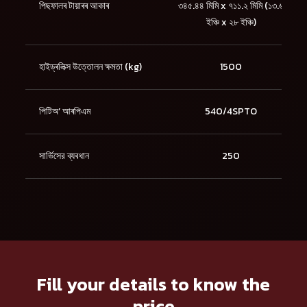
পিছফালৰ টায়াৰৰ আকাৰ
৩৪৫.৪৪ মিমি x ৭১১.২ মিমি (১৩.৬
ইঞ্চি x ২৮ ইঞ্চি)
হাইড্ৰলিক্স উত্তোলন ক্ষমতা (kg)
1500
পিটিঅ’ আৰপিএম
540/4SPTO
সার্ভিসের ব্যবধান
250
Fill your details to know the
price