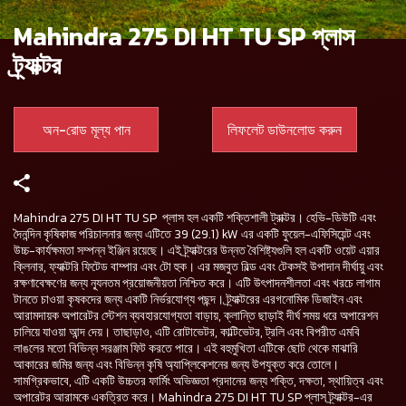
Mahindra 275 DI HT TU SP প্লাস
ট্র্যাক্টর
অন-রোড মূল্য পান
লিফলেট ডাউনলোড করুন
Mahindra 275 DI HT TU SP প্লাস হল একটি শক্তিশালী ট্রাক্টর। হেভি-ডিউটি এবং
দৈনন্দিন কৃষিকাজ পরিচালনার জন্য এটিতে 39 (29.1) kW এর একটি ফুয়েল-এফিসিয়েন্ট এবং
উচ্চ-কার্যক্ষমতা সম্পন্ন ইঞ্জিন রয়েছে। এই ট্র্যাক্টরের উন্নত বৈশিষ্ট্যগুলি হল একটি ওয়েট এয়ার
ক্লিনার, ফ্যাক্টরি ফিটেড বাম্পার এবং টো হুক। এর মজবুত বিল্ড এবং টেকসই উপাদান দীর্ঘায়ু এবং
রক্ষণাবেক্ষণের জন্য ন্যূনতম প্রয়োজনীয়তা নিশ্চিত করে। এটি উৎপাদনশীলতা এবং খরচে লাগাম
টানতে চাওয়া কৃষকদের জন্য একটি নির্ভরযোগ্য পছন্দ। ট্র্যাক্টরের এরগনোমিক ডিজাইন এবং
আরামদায়ক অপারেটর স্টেশন ব্যবহারযোগ্যতা বাড়ায়, ক্লান্তি ছাড়াই দীর্ঘ সময় ধরে অপারেশন
চালিয়ে যাওয়া আন্দ দেয়। তাছাড়াও, এটি রোটাভেটর, কাল্টিভেটর, ট্রলি এবং বিপরীত এমবি
লাঙলের মতো বিভিন্ন সরঞ্জাম ফিট করতে পারে। এই বহুমুখিতা এটিকে ছোট থেকে মাঝারি
আকারের জমির জন্য এবং বিভিন্ন কৃষি অ্যাপ্লিকেশনের জন্য উপযুক্ত করে তোলে।
সামগ্রিকভাবে, এটি একটি উচ্চতর ফার্মিং অভিজ্ঞতা প্রদানের জন্য শক্তি, দক্ষতা, স্থায়িত্ব এবং
অপারেটর আরামকে একত্রিত করে। Mahindra 275 DI HT TU SP প্লাস ট্র্যাক্টর-এর