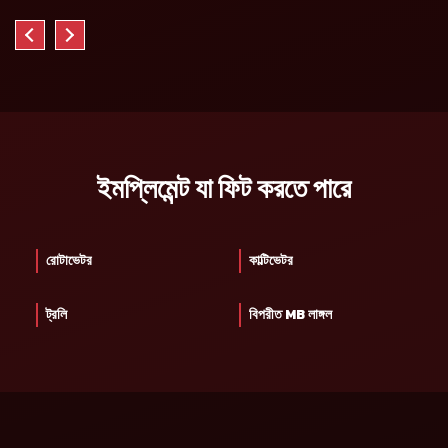
ইমপ্লিমেন্ট যা ফিট করতে পারে
রোটাভেটর
কাল্টিভেটর
ট্রলি
বিপরীত MB লাঙ্গল