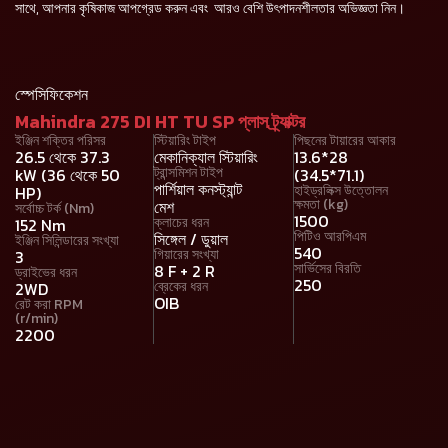
সাথে, আপনার কৃষিকাজ আপগ্রেড করুন এবং আরও বেশি উৎপাদনশীলতার অভিজ্ঞতা নিন।
স্পেসিফিকেশন
Mahindra 275 DI HT TU SP প্লাস ট্র্যাক্টর
ইঞ্জিন শক্তির পরিসর
স্টিয়ারিং টাইপ
পিছনের টায়ারের আকার
26.5 থেকে 37.3
মেকানিক্যাল স্টিয়ারিং
13.6*28
ট্রান্সমিশন টাইপ
kW (36 থেকে 50
(34.5*71.1)
পার্শিয়াল কনস্ট্যান্ট
হাইড্রলিক্স উত্তোলন
HP)
ক্ষমতা (kg)
মেশ
সর্বোচ্চ টর্ক (Nm)
1500
ক্লাচের ধরন
152 Nm
পিটিও আরপিএম
সিঙ্গেল / ডুয়াল
ইঞ্জিন সিলিন্ডারের সংখ্যা
540
গিয়ারের সংখ্যা
3
সার্ভিসের বিরতি
8 F + 2 R
ড্রাইভের ধরন
250
ব্রেকের ধরন
2WD
OIB
রেট করা RPM
(r/min)
2200