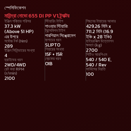
স্পেসিফিকেশন
মাহিন্দ্রা নোভো 655 DI PP V1 ট্র্যাক্টর
ইঞ্জিন শক্তির পরিসর
স্টিয়ারিং টাইপ
পিছনের টায়ারের আকার
37.3 kW
পাওয়ার স্টিয়ারিং
429.26 মিমি x
ট্রান্সমিশন টাইপ
(Above 51 HP)
711.2 মিমি (16.9
পারশিয়াল সিঙ্ক্রোমেশ
এর উপরে
ইঞ্চি x 28 ইঞ্চি)
ক্লাচের ধরন
সর্বোচ্চ টর্ক (Nm)
হাইড্রলিক্স উত্তোলন
SLIPTO
ক্ষমতা (kg)
289
গিয়ারের সংখ্যা
2700
ইঞ্জিন সিলিন্ডারের সংখ্যা
15F + 15R
পিটিও আরপিএম
4
ব্রেকের ধরন
540 / 540 E,
ড্রাইভের ধরন
OIB
2WD/4WD
540 / Rev
রেট করা RPM
সার্ভিসের বিরতি
(r/min)
100
2100