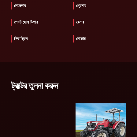
লেভেলার
থ্রেসার
পোস্ট হোল ডিগার
বেলার
সিড ড্রিল
লোডার
ট্রাক্টর তুলনা করুন