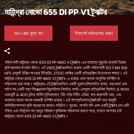
মাহিন্দ্রা নোভো 655 DI PP V1 ট্র্যাক্টর
অন-রোড মূল্য পান
লিফলেট ডাউনলোড করুন
শক্তিশালী মাহিন্দ্রা নোভো 655 DI PP 4WD V1 ট্র্যাক্টর-এর সাহায্যে মুহূর্তের মধ্যেই নিজের
কৃষি ব্যবসার উন্নতি ঘটান। এই 2WD ট্র্যাক্টরগুলিতে রয়েছে একটি শক্তিশালী 50.7 kW (68
HP) এমবুস্ট ইঞ্জিন পাওয়ার স্টিয়ারিং, 2700 কেজির একটি হাইড্রলিক্স উত্তোলন ক্ষমতা। এই
মাহিন্দ্রা নোভো 655 DI PP 4WD V1 ট্র্যাক্টর-এ রয়েছে এমন অনেক আধুনিক বৈশিষ্ট্য যা
পরিচালনা করা সহজ। মাহিন্দ্রার এই ট্র্যাক্টরগুলিতে একটি ডুয়াল (স্লিপটো) ক্লাচ, ফরওয়ার্ড রেভ
শাটল সহ একটি মসৃণ সিঙ্ক্রোমেশ ট্রান্সমিশন সিস্টেম, ফাস্ট-রেসপন্স হাইড্রলিক সিস্টেম, 6 বছরের
ওয়ারেন্টি & 400 ঘন্টার সার্ভিস ইন্টারভ্যাল, হিট-ফ্রি সিটিং এরিয়া, কম-জ্বালানী খরচ, এবং
অন্যান্য আরো অনেক দরকারী বৈশিষ্ট্য রয়েছে। এই সাম্প্রতিকতম ট্র্যাক্টরটি তার বহুমুখী
কর্মশক্তিসম্পন্ন কৃষি প্রয়োগের জন্যও পরিচিত। সুতরাং, আপনি যদি এমন একটি ট্র্যাক্টর চান যেটি
শক্তি এবং নির্ভুলতা সহ প্রচুর পরিমাণে কৃষিকাজ পরিচালনা করতে পারে, তাহলে আপনার চাই
মাহিন্দ্রা নোভো 655 DI PP 4WD V1 ট্র্যাক্টর।