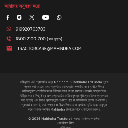
আমাদের অনুসরণ করো
919920703703
1800 2100 700 (কর মুক্ত)
TRACTORCARE@MAHINDRA.COM
দাবিত্যাগ: এই প্রোডাক্টের তথ্য Mahindra & Mahindra Ltd. India দ্বারা
প্রদান করা হয়েছে, এবং প্রকৃতিতে কোন ব্র্যান্ড সম্পর্কিত নয়। এখানে উপরে
তালিকাভুক্ত স্পেসিফিকেশন রিলিজের সময় পাওয়া সর্বশেষ প্রোডাক্ট তথ্যের উপর
ভিত্তি করে। কিছু চিত্র এবং প্রোডাক্টের ফটো শুধুমাত্র দৃষ্টান্তের উদ্দেশ্যে ব্যবহার
করা হয়েছে এবং বিকল্প অ্যাটাচমেন্ট দেখাতে পারে যা অতিরিক্ত মূল্যে পাওয়া যায়।
প্রোডাক্টের আপ-টু-ডেট তথ্য এবং বিকল্প ফিচার এবং অ্যাটাচমেন্টের জন্য অনুগ্রহ
করে আপনার স্থানীয় Mahindra ডিলারের সাথে যোগাযোগ করুন।
© 2026 Mahindra Tractors। সমস্ত অধিকার সংরক্ষিত
গোপনীয়তা নীতি
সাইটম্যাপ