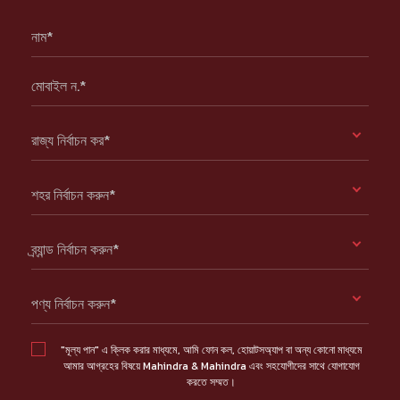
নাম*
মোবাইল ন.*
রাজ্য নির্বাচন কর*
শহর নির্বাচন করুন*
ব্র্যান্ড নির্বাচন করুন*
পণ্য নির্বাচন করুন*
"মূল্য পান" এ ক্লিক করার মাধ্যমে, আমি ফোন কল, হোয়াটসঅ্যাপ বা অন্য কোনো মাধ্যমে
আমার আগ্রহের বিষয়ে Mahindra & Mahindra এবং সহযোগীদের সাথে যোগাযোগ
করতে সম্মত।