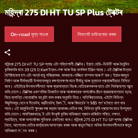
মহিন্দ্ৰা 275 DI HT TU SP Plus ট্ৰেক্টৰ
On-road মূল্য পাওক
লিফলেট ডাউনলোড কৰক
মহিন্দ্ৰা 275 DI HT TU SP প্লাছ এটা শক্তিশালী ট্ৰেক্টৰ
ইয়াত হেভি-ডিউটি আৰু দৈনন্দিন
।
কৃষিকাৰ্যৰ বাবে 39 (29.1) Kwৰ ইন্ধন-দক্ষ আৰু উচ্চ কাৰ্যক্ষম ইঞ্জিন আছে
এই ট্ৰেক্টৰৰ উন্নত
।
বৈশিষ্ট্যবোৰ হ'ল এটা
বায়ু পৰিষ্কাৰক, কাৰখানা-সজ্জিত বাম্পাৰ আৰু ট’ হুক
ইয়াৰ মজবুত
আৰ্দ্ৰ
।
নিৰ্মাণ আৰু দীৰ্ঘস্থায়ী উপাদানসমূহে ৰক্ষণাবেক্ষণৰ বাবে দীৰ্ঘায়ু আৰু নূন্যতম প্ৰয়োজনীয়তা নিশ্চিত
কৰে
এইটোৱে উৎপাদনশীলতা আৰু ব্যয়সাধ্যতা বিচৰা খেতিয়কসকলৰ বাবে এটা নিৰ্ভৰযোগ্য পছন্দ
।
কৰি তোলে
ট্ৰেক্টৰৰ এৰগ’নমিক ডিজাইন আৰু আৰামদায়ক অপাৰেটৰ ষ্টেচন ব্যৱহাৰযোগ্যতা বঢ়ায়,
।
যিয়ে ক্লান্তি নোহোৱাকৈ বহু ঘন্টা কাম কৰাৰ অনুমতি দিয়ে
অতিৰিক্তভাৱে, এইটো বিভিন্ন
।
সঁজুলিসমূহ যেনে ৰ 'টাভেটৰ,
, ট্ৰল
, আৰু
সৈতে খাপ খাব
কাল্টিভেটৰ
ী
ৰিভাৰ্চেব’ল MB প্ল’ৰ
পাৰে
এই বহুমুখিতা
ক্ষুদ্ৰৰ পৰা মধ্যম আকাৰৰ খেতিৰ পৰা, বিভিন্ন কৃষি প্ৰয়োগৰ বাবে উপযুক্ত
।
ই
কৰি তোলে
সামগ্ৰিকভাৱে, ই এটা উৎকৃষ্ট কৃষিৰ অভিজ্ঞতা প্ৰদান কৰিবলৈ শক্তি, দক্ষতা,
।
স্থায়িত্ব, আৰু অপাৰেটৰ
একত্ৰিত কৰে
মহিন্দ্ৰা 275 DI HT TU SP প্লাছ ট্ৰেক্টৰৰ
ৰ সুবিধাক
।
সৈতে, আপোনাৰ খেতিৰ কাৰ্য্যবোৰ আপগ্ৰেড কৰক আৰু ঋতুৰ পিছত অধিক উৎপাদনশীলতাৰ ঋতুৰ
অভিজ্ঞতা ল
।
াভ কৰক