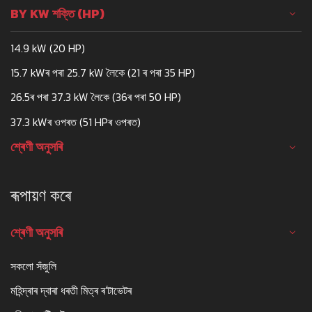
BY KW শক্তি (HP)
14.9 kW (20 HP)
15.7 kWৰ পৰা 25.7 kW লৈকে (21 ৰ পৰা 35 HP)
26.5ৰ পৰা 37.3 kW লৈকে (36ৰ পৰা 50 HP)
37.3 kWৰ ওপৰত (51 HPৰ ওপৰত)
শ্ৰেণী অনুসৰি
ৰূপায়ণ কৰে
শ্ৰেণী অনুসৰি
সকলো সঁজুলি
মহিন্দ্ৰাৰ দ্বাৰা ধৰতী মিত্ৰ ৰ'টাভেটৰ