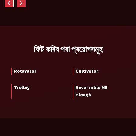
ফিট কৰিব পৰা প্ৰয়োগসমূহ
Rotavator
Cultivator
Trolley
Reversable MB
Plough