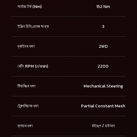
সৰ্বোচ্চ টৰ্ক (Nm)
152 Nm
ইঞ্জিন চিলিণ্ডাৰৰ সংখ্যা
3
ড্ৰাইভৰ ধৰণ
2WD
ৰেটিং RPM (r/min)
2200
ষ্টিয়াৰিঙৰ ধৰণ
Mechanical Steering
ট্ৰেন্সমিছনৰ ধৰণ
Partial Constant Mesh
ক্লাচৰ ধৰণ
ষইঙ্লে / ডউঅল