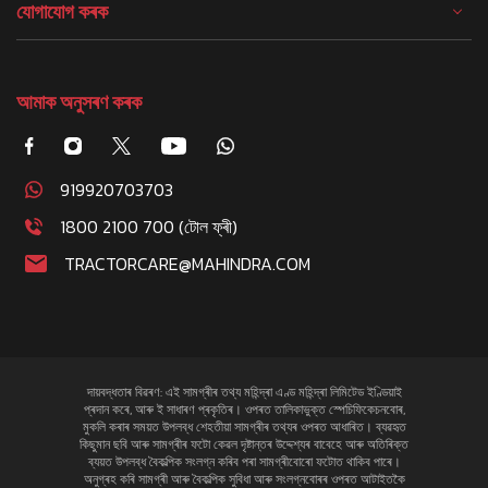
যোগাযোগ কৰক
আমাক অনুসৰণ কৰক
919920703703
1800 2100 700 (টোল ফ্ৰী)
TRACTORCARE@MAHINDRA.COM
দায়বদ্ধতাৰ বিৱৰণ: এই সামগ্ৰীৰ তথ্য মহিন্দ্ৰা এণ্ড মহিন্দ্ৰা লিমিটেড ইণ্ডিয়াই
প্ৰদান কৰে, আৰু ই সাধাৰণ প্ৰকৃতিৰ। ওপৰত তালিকাভুক্ত স্পেচিফিকেচনবোৰ,
মুকলি কৰাৰ সময়ত উপলব্ধ শেহতীয়া সামগ্ৰীৰ তথ্যৰ ওপৰত আধাৰিত। ব্যৱহৃত
কিছুমান ছবি আৰু সামগ্ৰীৰ ফটো কেৱল দৃষ্টান্তৰ উদ্দেশ্যৰ বাবেহে আৰু অতিৰিক্ত
ব্যয়ত উপলব্ধ বৈকল্পিক সংলগ্ন কৰিব পৰা সামগ্ৰীবোৰো ফটোত থাকিব পাৰে।
অনুগ্ৰহ কৰি সামগ্ৰী আৰু বৈকল্পিক সুবিধা আৰু সংলগ্নবোৰৰ ওপৰত আটাইতকৈ