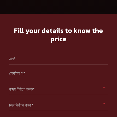
Fill your details to know the
price
নাম*
মোবাইল ন.*
ৰাজ্য নিৰ্বাচন কৰক*
চহৰ নিৰ্বাচন কৰক*