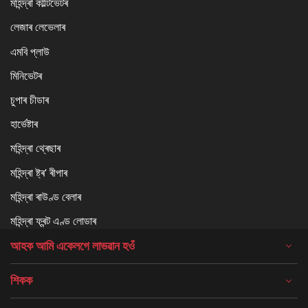
মহিন্দ্ৰা কাল্টিভেটৰ
লেজাৰ লেভেলাৰ
এমবি প্লাউ
মিনিভেটৰ
চুপাৰ চীডাৰ
হাৰ্ভেষ্টাৰ
মহিন্দ্ৰা থ্ৰেছাৰ
মহিন্দ্ৰা ষ্ট্ৰ' ৰীপাৰ
মহিন্দ্ৰা ৰাউণ্ড বেলাৰ
মহিন্দ্ৰা ফ্ৰন্ট এণ্ড লোডাৰ
আহক আমি একেলগে লাভৱান হওঁ
শিকক