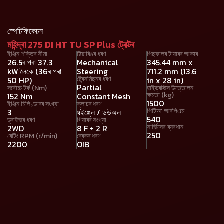
স্পেচিফিকেচন
মহিন্দ্ৰা 275 DI HT TU SP Plus ট্ৰেক্টৰ
ইঞ্জিন শক্তিৰ সীমা
ষ্টিয়াৰিঙৰ ধৰণ
পিছফালৰ টায়াৰৰ আকাৰ
26.5ৰ পৰা 37.3
Mechanical
345.44 mm x
kW লৈকে (36ৰ পৰা
Steering
711.2 mm (13.6
ট্ৰেন্সমিছনৰ ধৰণ
50 HP)
in x 28 in)
Partial
সৰ্বোচ্চ টৰ্ক (Nm)
হাইড্ৰলিক্স উত্তোলন
ক্ষমতা (kg)
152 Nm
Constant Mesh
1500
ইঞ্জিন চিলিণ্ডাৰৰ সংখ্যা
ক্লাচৰ ধৰণ
পিটিঅ’ আৰপিএম
3
ষইঙ্লে / ডউঅল
540
ড্ৰাইভৰ ধৰণ
গিয়াৰৰ সংখ্যা
সার্ভিসের ব্যবধান
2WD
8 F + 2 R
250
ৰেটিং RPM (r/min)
ব্ৰেকৰ ধৰণ
2200
OIB