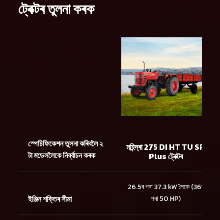
ট্ৰেক্টৰ তুলনা কৰক
স্পেচিফিকেশন তুলনা কৰিবলৈ ২
মহিন্দ্ৰা 275 DI HT TU SP
টা মডেললৈকে নিৰ্ব্বাচন কৰক
Plus ট্ৰেক্টৰ
26.5ৰ পৰা 37.3 kW লৈকে (36ৰ
ইঞ্জিন শক্তিৰ সীমা
পৰা 50 HP)