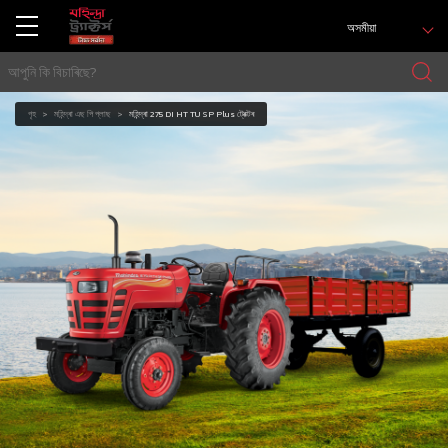
অসমীয়া
গৃহ
মহিন্দ্ৰা এছ পি প্লাছ
মহিন্দ্ৰা 275 DI HT TU SP Plus ট্ৰেক্টৰ