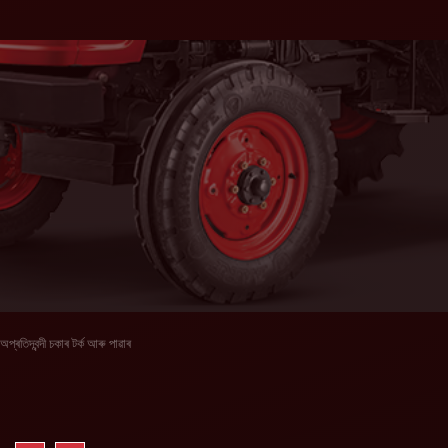
অপ্ৰতিদ্বন্দী চকাৰ টৰ্ক আৰু পাৱাৰ