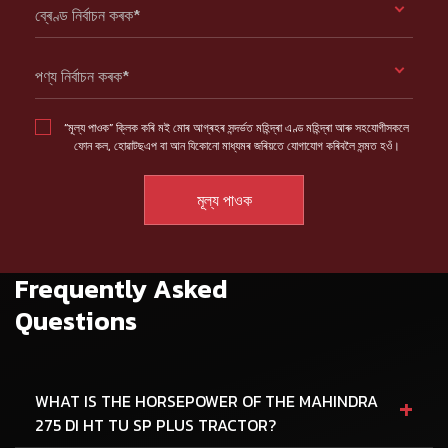
ব্ৰেণ্ড নিৰ্বাচন কৰক*
পণ্য নিৰ্বাচন কৰক*
“মূল্য পাওক” ক্লিক কৰি মই মোৰ আগ্ৰহৰ সন্দৰ্ভত মহিন্দ্ৰা এণ্ড মহিন্দ্ৰা আৰু সহযোগীসকলে
ফোন কল, হোৱাটছএপ বা আন যিকোনো মাধ্যমৰ জৰিয়তে যোগাযোগ কৰিবলৈ সন্মত হওঁ।
Frequently Asked
Questions
+
WHAT IS THE HORSEPOWER OF THE MAHINDRA
275 DI HT TU SP PLUS TRACTOR?