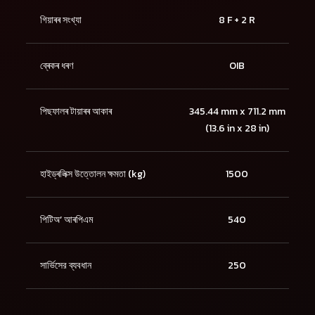
গিয়াৰৰ সংখ্যা
8 F + 2 R
ব্ৰেকৰ ধৰণ
OIB
পিছফালৰ টায়াৰৰ আকাৰ
345.44 mm x 711.2 mm
(13.6 in x 28 in)
হাইড্ৰলিক্স উত্তোলন ক্ষমতা (kg)
1500
পিটিঅ’ আৰপিএম
540
সার্ভিসের ব্যবধান
250