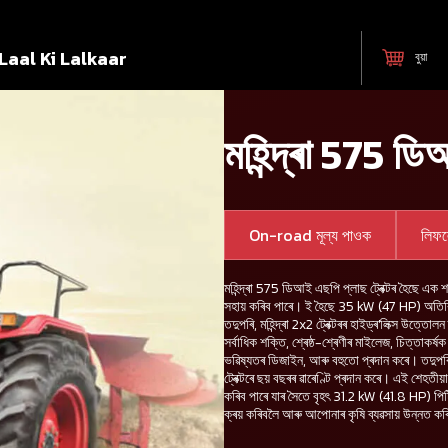
Laal Ki Lalkaar
বুয়া
মহিন্দ্ৰা 575 ডি
On-road মূল্য পাওক
লিফ
মহিন্দ্ৰা 575 ডিআই এছপি প্লাছ ট্ৰেক্টৰ হৈছে এক
সহায় কৰিব পাৰে। ই হৈছে 35 kW (47 HP) অতিৰিক্ত 
তদুপৰি, মহিন্দ্ৰা 2x2 ট্ৰেক্টৰৰ হাইড্ৰ'লিক্স উত্তো
সৰ্বাধিক শক্তি, শ্ৰেষ্ঠ-শ্ৰেণীৰ মাইলেজ, চিত্তাকৰ
ভৱিষ্যতৰ ডিজাইন, আৰু বহুতো প্ৰদান কৰে। তদুপৰি
ট্ৰেক্টৰে ছয় বছৰৰ ৱাৰেণ্টি প্ৰদান কৰে। এই শেহতী
কৰিব পাৰে যাৰ সৈতে বৃহৎ 31.2 kW (41.8 HP) পিট
ক্ৰয় কৰিবলৈ আৰু আপোনাৰ কৃষি ব্যৱসায় উন্নত ক