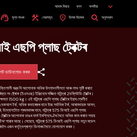
আমাৰ বিষয়ে
ব্লগ
অসমীয়া
মূল্য পাওক
সেৱাসমূহ
ডিলাৰ বিচাৰক
অনুসন্ধান
আই এছপি প্লাছ ট্ৰেক্টৰ
লেট ডাউনলোড কৰক
 শক্তিশালী যন্ত্ৰ যি আপোনাক অধিক উৎপাদনশীলতা আৰু লাভ সৃষ্টি কৰাত
লং ষ্ট্ৰোক (ইএলএছ) ইঞ্জিনেৰে সজ্জিত মহিন্দ্ৰা 2ডব্লিউডি ট্ৰেক্টৰ।
লন ক্ষমতা 1500 kg। এই মহিন্দ্ৰা এছপি প্লাছ ট্ৰেক্টৰে ইয়াৰ শ্ৰেণীত
্ষক বেকআপ টৰ্ক, অধিক কভাৰেজৰ বাবে উচ্চ সৰ্বাধিক টৰ্ক, আৰামদায়ক আসন,
, উদ্যোগটোত প্ৰথমবাৰৰ বাবে, মহিন্দ্ৰা 575 ডিআই এছপি প্লাছ
য়া ট্ৰেক্টৰে আপোনাক ডাঙৰ ফাৰ্ম ইমপ্লিমেণ্টৰ সৈতে অধিক কাম কৰাত সহায়
িঅ' পাৱাৰ আছে। সেয়েহে, মহিন্দ্ৰা 575 ডিআই এছপি প্লাছ নতুন মডেল
ৰিবলৈ এজন কৰ্তৃত্বপ্ৰাপ্ত ডিলাৰৰ সৈতে যোগাযোগ কৰক।