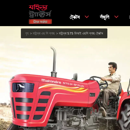
ট্ৰেক্টৰ
সঁজুলি
গৃহ
মহিন্দ্ৰা এছ পি প্লাছ
মহিন্দ্ৰা 575 ডিআই এছপি প্লাছ ট্ৰেক্টৰ