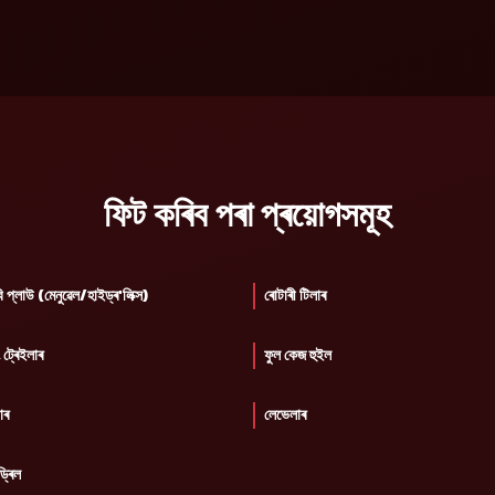
ফিট কৰিব পৰা প্ৰয়োগসমূহ
 প্লাউ (মেনুৱেল/হাইড্ৰ'লিক্স)
ৰোটাৰী টিলাৰ
 ট্ৰেইলাৰ
ফুল কেজ হুইল
টাৰ
লেভেলাৰ
্ৰিল