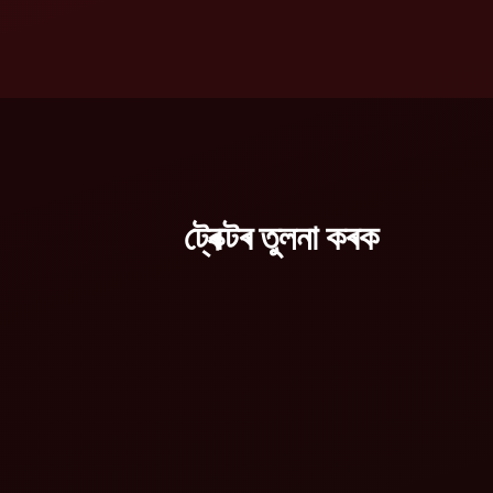
ট্ৰেক্টৰ তুলনা কৰক