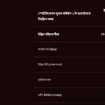
স্পেচিফিকেশন তুলনা কৰিবলৈ ২ টা মডেললৈকে
নিৰ্ব্বাচন কৰক
ইঞ্জিন শক্তিৰ সীমা
26.
সৰ্বোচ্চ টৰ্ক (Nm)
ইঞ্জিন চিলিণ্ডাৰৰ সংখ্যা
ড্ৰাইভৰ ধৰণ
ৰেটিং RPM (r/min)