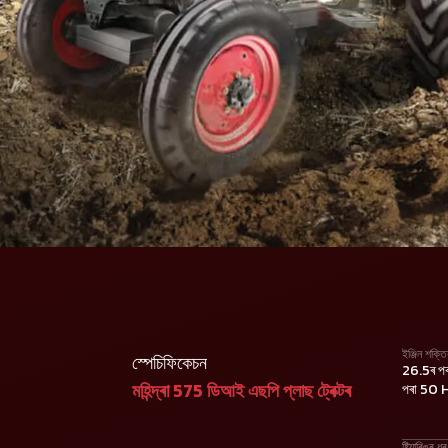
ইঞ্জিন শক্তি
স্পেচিফিকেচন
26.5ৰ পৰ
মহিন্দ্ৰা 575 ডিআই এছপি প্লাছ ট্ৰেক্টৰ
পৰা 50 
ষ্টিয়াৰিঙৰ ধ