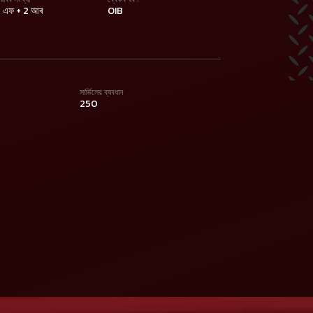
 এফ + 2 আৰ
OIB
সার্ভিসের ব্যবধান
250