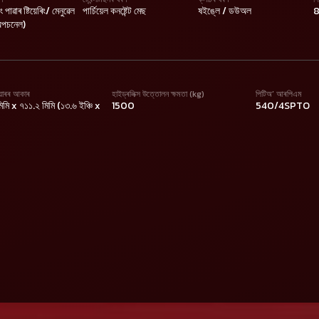
ং পাৱাৰ ষ্টিয়েৰিং/ মেনুৱেল
পাৰ্চিয়েল কনষ্টেন্ট মেছ
ষইঙ্লে / ডউঅল
8
 (অপচনেল)
য়াৰৰ আকাৰ
হাইড্ৰলিক্স উত্তোলন ক্ষমতা (kg)
পিটিঅ’ আৰপিএম
মি x ৭১১.২ মিমি (১৩.৬ ইঞ্চি x
1500
540/4SPTO