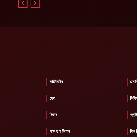
কাল্টিভেটৰ
এম বি
হেৰ'
টিপিং
ৰিজাৰ
প্লান্
প'ষ্ট হ'ল ডিগাৰ
চীড ড