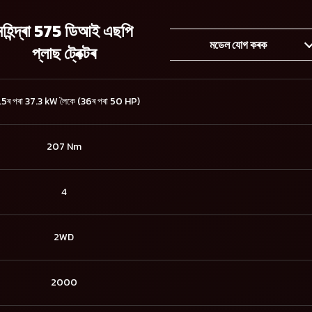
মহিন্দ্ৰা 575 ডিআই এছপি
মডেল যোগ কৰক
প্লাছ ট্ৰেক্টৰ
5ৰ পৰা 37.3 kW লৈকে (36ৰ পৰা 50 HP)
207 Nm
4
2WD
2000