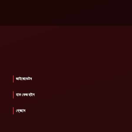
জাইৰোভেটৰ
হাফ কেজ হুইল
থ্ৰেছাৰ