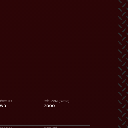
্ৰাইভৰ ধৰণ
ৰেটিং RPM (r/min)
2WD
2000
য়াৰৰ সংখ্যা
ব্ৰেকৰ ধৰণ