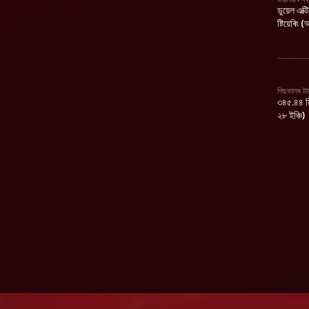
ডুয়েল এক্টি
ষ্টিয়েৰিং
পিছফালৰ টা
৩৪৫.৪৪ মি
২৮ ইঞ্চি)