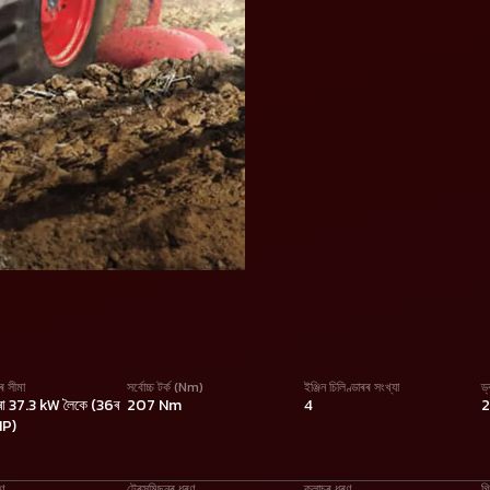
ৰ সীমা
সৰ্বোচ্চ টৰ্ক (Nm)
ইঞ্জিন চিলিণ্ডাৰৰ সংখ্যা
ড
া 37.3 kW লৈকে (36ৰ
207 Nm
4
HP)
ৰণ
ট্ৰেন্সমিছনৰ ধৰণ
ক্লাচৰ ধৰণ
গি