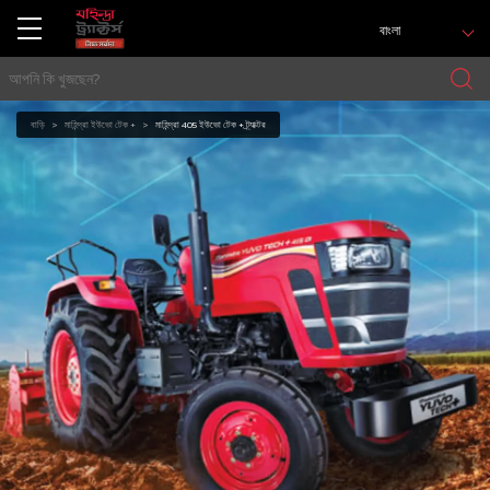
বাংলা
বাড়ি
মাহিন্দ্রা ইউভো টেক +
মাহিন্দ্রা 405 ইউভো টেক + ট্র্যাক্টর