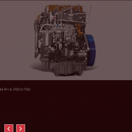
M জিপ 3-সিলিন্ডার ইঞ্জিন