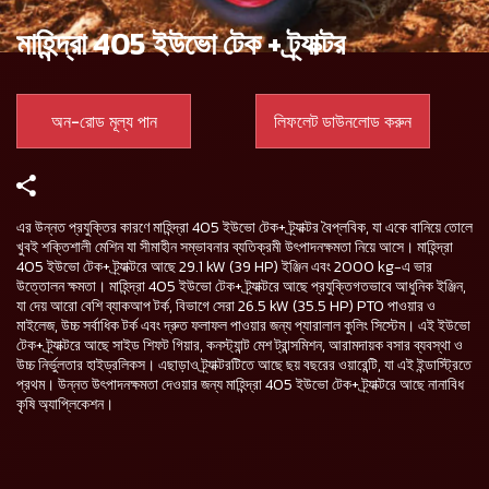
মাহিন্দ্রা 405 ইউভো টেক + ট্র্যাক্টর
অন-রোড মূল্য পান
লিফলেট ডাউনলোড করুন
এর উন্নত প্রযুক্তির কারণে মাহিন্দ্রা 405 ইউভো টেক+ ট্র্যাক্টর বৈপ্লবিক, যা একে বানিয়ে তোলে
খুবই শক্তিশালী মেশিন যা সীমাহীন সম্ভাবনার ব্যতিক্রমী উৎপাদনক্ষমতা নিয়ে আসে। মাহিন্দ্রা
405 ইউভো টেক+ ট্র্যাক্টরে আছে 29.1 kW (39 HP) ইঞ্জিন এবং 2000 kg-এ ভার
উত্তোলন ক্ষমতা। মাহিন্দ্রা 405 ইউভো টেক+ ট্র্যাক্টরে আছে প্রযুক্তিগতভাবে আধুনিক ইঞ্জিন,
যা দেয় আরো বেশি ব্যাকআপ টর্ক, বিভাগে সেরা 26.5 kW (35.5 HP) PTO পাওয়ার ও
মাইলেজ, উচ্চ সর্বাধিক টর্ক এবং দ্রুত ফলাফল পাওয়ার জন্য প্যারালাল কুলিং সিস্টেম। এই ইউভো
টেক+ ট্র্যাক্টরে আছে সাইড শিফট গিয়ার, কনস্ট্যান্ট মেশ ট্রান্সমিশন, আরামদায়ক বসার ব্যবস্থা ও
উচ্চ নির্ভুলতার হাইড্রলিকস। এছাড়াও ট্র্যাক্টরটিতে আছে ছয় বছরের ওয়ারেন্টি, যা এই ইন্ডাস্ট্রিতে
প্রথম। উন্নত উৎপাদনক্ষমতা দেওয়ার জন্য মাহিন্দ্রা 405 ইউভো টেক+ ট্র্যাক্টরে আছে নানাবিধ
কৃষি অ্যাপ্লিকেশন।