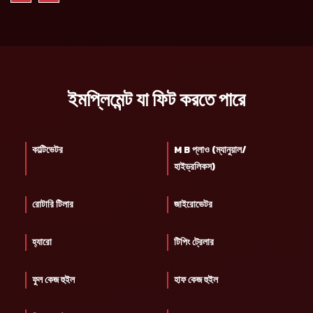
ইমপ্লিমেন্ট যা ফিট করতে পারে
কাল্টিভেটর
M B প্লাও (ম্যানুয়াল/
হাইড্রলিকস)
রোটারি টিলার
জাইরোভেটর
হ্যারো
টিপিং ট্রেলার
ফুল কেজ হুইল
হাফ কেজ হুইল