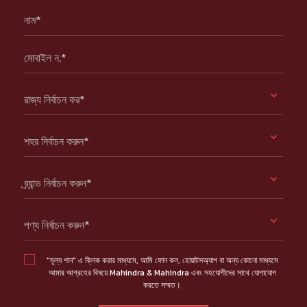
নাম*
মোবাইল ন.*
রাজ্য নির্বাচন কর*
শহর নির্বাচন করুন*
ব্র্যান্ড নির্বাচন করুন*
পণ্য নির্বাচন করুন*
"মূল্য পান" এ ক্লিক করার মাধ্যমে, আমি ফোন কল, হোয়াটসঅ্যাপ বা অন্য কোনো মাধ্যমে
আমার আগ্রহের বিষয়ে Mahindra & Mahindra এবং সহযোগীদের সাথে যোগাযোগ
করতে সম্মত।