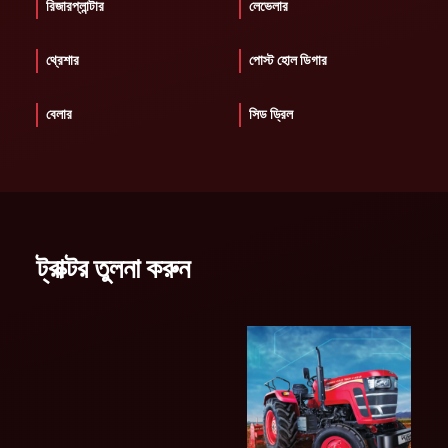
রিজারপ্লান্টার
লেভেলার
থ্রেশার
পোস্ট হোল ডিগার
বেলার
সিড ড্রিল
ট্রাক্টর তুলনা করুন