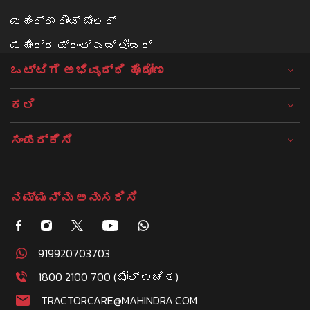
ಮಹಿಂದ್ರಾ ರೌಂಡ್ ಬೇಲರ್
ಮಹೀಂದ್ರ ಫ್ರಂಟ್ ಎಂಡ್ ಲೋಡರ್
ಒಟ್ಟಿಗೆ ಅಭಿವೃದ್ಧಿ ಹೊಂದೋಣ
ಕಲಿ
ಸಂಪರ್ಕಿಸಿ
ನಮ್ಮನ್ನು ಅನುಸರಿಸಿ
919920703703
1800 2100 700 (ಟೋಲ್ ಉಚಿತ)
TRACTORCARE@MAHINDRA.COM