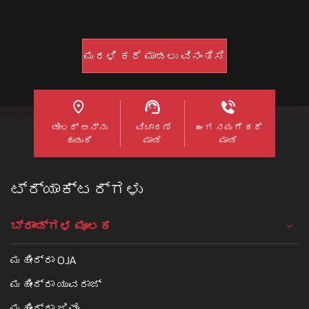
ಡೀಲರ್ ಅನ್ನು
ವಿಚಾರಣೆ
ಈಗ ನಮಗೆ ಕರೆ
ಹುಡುಕಿ
ಮಾಡಿ
ಮಾಡಿ
ಟ್ರ್ಯಾಕ್ಟರ್ಗಳು
ಬ್ರಾಂಡ್ಗಳ ಮೂಲಕ
ಮಹೀಂದ್ರಾ OJA
ಮಹೀಂದ್ರಾ ಯುವರಾಜ್
ಮಹೀಂದ್ರಾ ಜಿವೊ