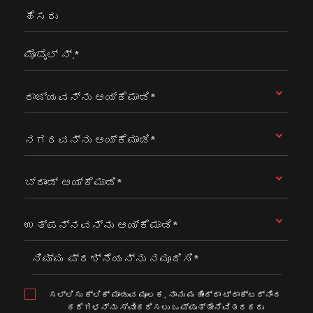
ಹೆಸರು
ಮೊಬೈಲ್ ನ್.*
ರಾಜ್ಯವನ್ನು ಆಯ್ಕೆಮಾಡಿ*
ನಗರವನ್ನು ಆಯ್ಕೆಮಾಡಿ*
ಬ್ರಾಂಡ್ ಆಯ್ಕೆಮಾಡಿ*
ಉತ್ಪನ್ನವನ್ನು ಆಯ್ಕೆಮಾಡಿ*
ನಿಮ್ಮ ಪ್ರಶ್ನೆಯನ್ನು ನಮೂದಿಸಿ*
ಸಲ್ಲಿಸು ಕ್ಲಿಕ್ ಮಾಡುವ ಮೂಲಕ, ನಾನು ಮಹೀಂದ್ರಾ ಟ್ರಾಕ್ಟರ್ನಿಂದ
ಕರೆಗಳನ್ನು ಸ್ವೀಕರಿಸಲು ಒಪ್ಪುತ್ತೇನೆವಿತರಕರು