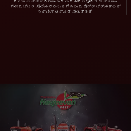
ದಕ್ಷ ಮತ್ತು ಪರಿಣಾಮಕಾರಿ ಪರಿಹಾರಗಳೊಂದಿಗೆ ಉತ್ತಮ-
ಗುಣಮಟ್ಟದ ಸೇವೆಯನ್ನು ಒದಗಿಸಲು ಮಹೀಂದ್ರಾ ಟ್ರ್ಯಾಕ್ಟರ್
ಸರ್ವೀಸ್ ಆದ್ಯತೆ ನೀಡುತ್ತದೆ.