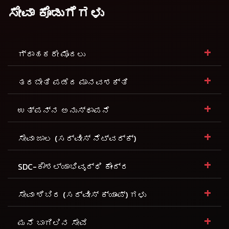
ಸೇವಾ ಕೊಡುಗೆಗಳು
+
ಗ್ರಾಹಕರೇ ಮೊದಲು
+
ತರಬೇತಿ ಪಡೆದ ಮಾನವಶಕ್ತಿ
+
ಉತ್ಪನ್ನ ಅನುಸ್ಥಾಪನೆ
+
ಸೇವಾ ಜಾಲ (ಸರ್ವೀಸ್ ನೆಟ್ವರ್ಕ್)
+
SDC-ಕೌಶಲ್ಯಾಭಿವೃದ್ಧಿ ಕೇಂದ್ರ
+
ಸೇವಾ ಶಿಬಿರ (ಸರ್ವೀಸ್ ಕ್ಯಾಂಪ್) ಗಳು
+
ಮನೆ ಬಾಗಿಲಿನ ಸೇವೆ