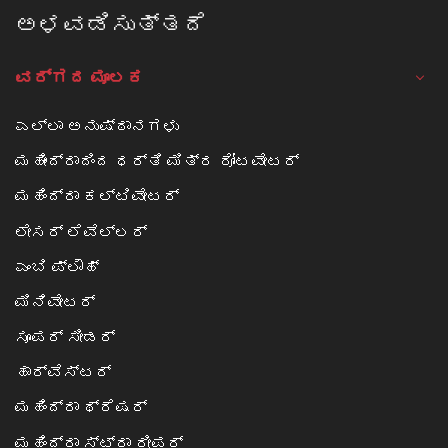
ಅಳವಡಿಸುತ್ತದೆ
ವರ್ಗದ ಮೂಲಕ
ಎಲ್ಲಾ ಅನುಷ್ಠಾನಗಳು
ಮಹೀಂದ್ರಾದಿಂದ ಧರ್ತಿ ಮಿತ್ರ ರೋಟವೇಟರ್
ಮಹಿಂದ್ರಾ ಕಲ್ಟಿವೇಟರ್
ಲೇಸರ್ ಲೆವೆಲ್ಲರ್
ಎಂಬಿ ಪ್ಲೌಹ್
ಮಿನಿವೇಟರ್
ಸೂಪರ್ ಸೀಡರ್
ಹಾರ್ವೆಸ್ಟರ್
ಮಹಿಂದ್ರಾ ಥ್ರೆಷರ್
ಮಹಿಂದ್ರಾ ಸ್ಟ್ರಾ ರೀಪರ್