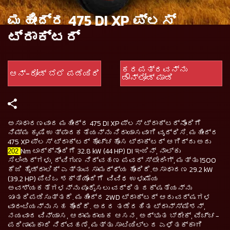
ಮಹೀಂದ್ರ 475 DI XP ಪ್ಲಸ್
ಟ್ರಾಕ್ಟರ್
ಕರಪತ್ರವನ್ನು
ಆನ್-ರೋಡ್ ಬೆಲೆ ಪಡೆಯಿರಿ
ಡೌನ್‌ಲೋಡ್ ಮಾಡಿ
ಅಸಾಧಾರಣವಾದ ಮಹೀಂದ್ರ 475 DI XP ಪ್ಲಸ್ ಟ್ರಾಕ್ಟರ್‌ನೊಂದಿಗೆ
ನಿಮ್ಮ ಕೃಷಿ ಉತ್ಪಾದಕತೆಯನ್ನು ನಿರಾಯಾಸವಾಗಿ ವೃದ್ಧಿಸಿ. ಮಹೀಂದ್ರ
475 XP ಪ್ಲಸ್ ಟ್ರಾಕ್ಟರ್ ಹೊಚ್ಚಹೊಸ ಟ್ರಾಕ್ಟರ್ ಆಗಿದ್ದು ಅದು
Nm ಟಾರ್ಕ್‌ನೊಂದಿಗೆ 32.8 kW (44 HP) DI ಇಂಜಿನ್, ನಾಲ್ಕು
202
ಸಿಲಿಂಡರ್‌ಗಳು, ದ್ವಿಗುಣ ನಿರ್ವಹಣ ಪವರ್ ಸ್ಟೇರಿಂಗ್, ಮತ್ತು 1500
ಕೆಜಿ ಹೈಡ್ರಾಲಿಕ್ ಎತ್ತುವ ಸಾಮರ್ಥ್ಯ ಹೊಂದಿದೆ.ಅಸಾಧಾರಣ 29.2 kW
(39.2 HP) ಪಿಟಿಒ ಶಕ್ತಿಯೊಂದಿಗೆ ವಿವಿಧ ಉಳುಮೆಯ
ಅವಶ್ಯಕತೆಗಳನ್ನು ಪೂರೈಸಲು ವರ್ಧಿತ ದಕ್ಷತೆಯನ್ನು
ಖಾತರಿಪಡಿಸುತ್ತದೆ. ಮಹೀಂದ್ರ 2WD ಟ್ರಾಕ್ಟರ್ ಆರು ವರ್ಷಗಳ
ವಾರಂಟಿಯನ್ನು ಸಹ ಹೊಂದಿದೆ. ಅದರ ತಡೆರಹಿತ ಟ್ರಾನ್ಸ್‌ಮಿಶನ್,
ನಯವಾದ ವಿನ್ಯಾಸ, ಆರಾಮದಾಯಕ ಆಸನ, ಅದ್ಭುತ ಬ್ರೇಕ್, ವೆಚ್ಚ-
ಪರಿಣಾಮಕಾರಿ ನಿರ್ವಹಣೆ, ಮತ್ತು ಸಾಟಿಯಿಲ್ಲದ ಎಳೆತಕ್ಕಾಗಿ