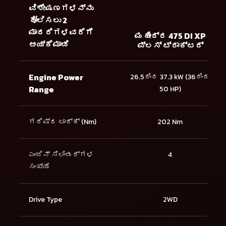
ವಿಶೇಷಣಗಳನ್ನು
ಹೋಲಿಸಲು 2
ಮಾದರಿಗಳವರೆಗೆ
ಮಹೀಂದ್ರ 475 DI XP
ಆಯ್ಕೆಮಾಡಿ
ಪ್ಲಸ್ ಟ್ರಾಕ್ಟರ್
Engine Power
26.5ರಿಂದ 37.3 kW (36ರಿಂದ
Range
50 HP)
ಗರಿಷ್ಠ ಟಾರ್ಕ್ (Nm)
202 Nm
ಎಂಜಿನ್ ಸಿಲಿಂಡರ್ಗಳ
4
ಸಂಖ್ಯೆ
Drive Type
2WD