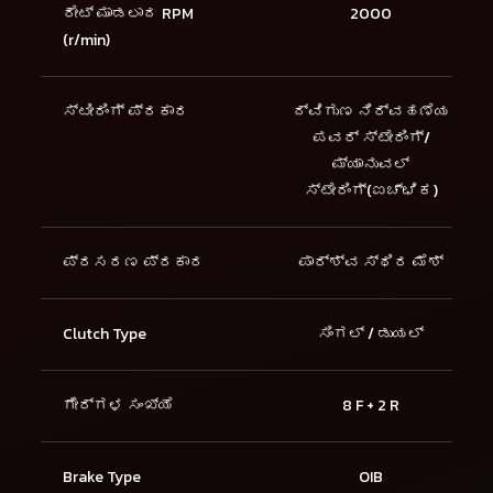
ರೇಟ್ ಮಾಡಲಾದ RPM
2000
(r/min)
ಸ್ಟೀರಿಂಗ್ ಪ್ರಕಾರ
ದ್ವಿಗುಣ ನಿರ್ವಹಣೆಯ
ಪವರ್ ಸ್ಟೇರಿಂಗ್/
ಮ್ಯಾನುವಲ್
ಸ್ಟೇರಿಂಗ್(ಐಚ್ಛಿಕ)
ಪ್ರಸರಣ ಪ್ರಕಾರ
ಪಾರ್ಶ್ವ ಸ್ಥಿರ ಮೆಶ್
Clutch Type
ಸಿಂಗಲ್ / ಡುಯಲ್
ಗೇರ್‌ಗಳ ಸಂಖ್ಯೆ
8 F + 2 R
Brake Type
OIB