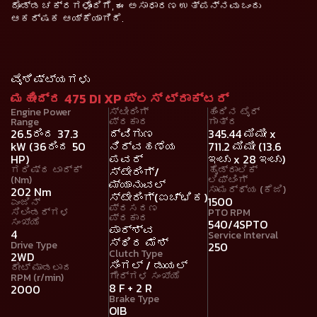
ದೊಡ್ಡ ಚಕ್ರಗಳೊಂದಿಗೆ, ಈ ಅಸಾಧಾರಣ ಉತ್ಪನ್ನವು ಒಂದು
ಆಕರ್ಷಕ ಆಯ್ಕೆಯಾಗಿದೆ.
ವೈಶಿಷ್ಟ್ಯಗಳು
ಮಹೀಂದ್ರ 475 DI XP ಪ್ಲಸ್ ಟ್ರಾಕ್ಟರ್
Engine Power
ಸ್ಟೀರಿಂಗ್
ಹಿಂದಿನ ಟೈರ್
Range
ಪ್ರಕಾರ
ಗಾತ್ರ
26.5ರಿಂದ 37.3
ದ್ವಿಗುಣ
345.44 ಮಿಮೀ x
kW (36ರಿಂದ 50
ನಿರ್ವಹಣೆಯ
711.2 ಮಿಮೀ (13.6
HP)
ಪವರ್
ಇಂಚು x 28 ಇಂಚು)
ಗರಿಷ್ಠ ಟಾರ್ಕ್
ಹೈಡ್ರಾಲಿಕ್
ಸ್ಟೇರಿಂಗ್/
(Nm)
ಲಿಫ್ಟಿಂಗ್
ಮ್ಯಾನುವಲ್
ಸಾಮರ್ಥ್ಯ (ಕೆಜಿ)
202 Nm
ಸ್ಟೇರಿಂಗ್(ಐಚ್ಛಿಕ)
1500
ಎಂಜಿನ್
ಪ್ರಸರಣ
ಸಿಲಿಂಡರ್ಗಳ
PTO RPM
ಪ್ರಕಾರ
ಸಂಖ್ಯೆ
540/4SPTO
ಪಾರ್ಶ್ವ
4
Service Interval
ಸ್ಥಿರ ಮೆಶ್
Drive Type
250
Clutch Type
2WD
ಸಿಂಗಲ್ / ಡುಯಲ್
ರೇಟ್ ಮಾಡಲಾದ
ಗೇರ್‌ಗಳ ಸಂಖ್ಯೆ
RPM (r/min)
8 F + 2 R
2000
Brake Type
OIB