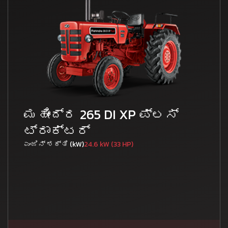
ಮಹೀಂದ್ರ 265 DI XP ಪ್ಲಸ್
ಟ್ರಾಕ್ಟರ್
ಎಂಜಿನ್ ಶಕ್ತಿ (kW)
24.6 kW (33 HP)