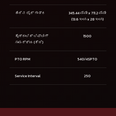
ಹಿಂದಿನ ಟೈರ್ ಗಾತ್ರ
345.44 ಮಿಮೀ x 711.2 ಮಿಮೀ
(13.6 ಇಂಚು x 28 ಇಂಚು)
ಹೈಡ್ರಾಲಿಕ್ ಲಿಫ್ಟಿಂಗ್
1500
ಸಾಮರ್ಥ್ಯ (ಕೆಜಿ)
PTO RPM
540/4SPTO
Service Interval
250