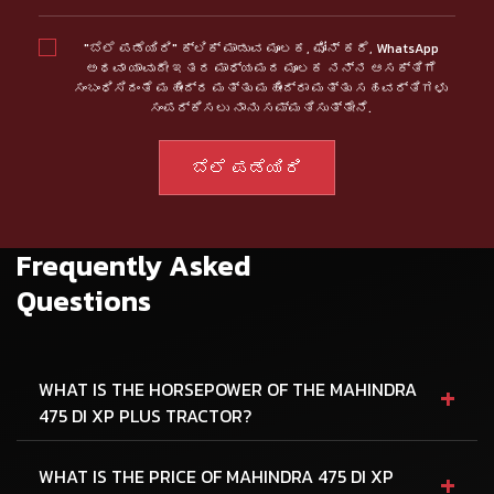
"ಬೆಲೆ ಪಡೆಯಿರಿ" ಕ್ಲಿಕ್ ಮಾಡುವ ಮೂಲಕ, ಫೋನ್ ಕರೆ, WhatsApp
ಅಥವಾ ಯಾವುದೇ ಇತರ ಮಾಧ್ಯಮದ ಮೂಲಕ ನನ್ನ ಆಸಕ್ತಿಗೆ
ಸಂಬಂಧಿಸಿದಂತೆ ಮಹೀಂದ್ರ ಮತ್ತು ಮಹೀಂದ್ರಾ ಮತ್ತು ಸಹವರ್ತಿಗಳು
ಸಂಪರ್ಕಿಸಲು ನಾನು ಸಮ್ಮತಿಸುತ್ತೇನೆ.
Frequently Asked
Questions
+
WHAT IS THE HORSEPOWER OF THE MAHINDRA
475 DI XP PLUS TRACTOR?
+
WHAT IS THE PRICE OF MAHINDRA 475 DI XP