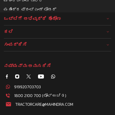
ಮಹಿಂದ್ರಾ ರೌಂಡ್ ಬೇಲರ್
ಮಹೀಂದ್ರ ಫ್ರಂಟ್ ಎಂಡ್ ಲೋಡರ್
ಒಟ್ಟಿಗೆ ಅಭಿವೃದ್ಧಿ ಹೊಂದೋಣ
ಕಲಿ
ಸಂಪರ್ಕಿಸಿ
ನಮ್ಮನ್ನು ಅನುಸರಿಸಿ
919920703703
1800 2100 700 (ಟೋಲ್ ಉಚಿತ)
TRACTORCARE@MAHINDRA.COM