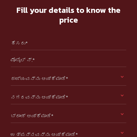
Fill your details to know the
price
ಹೆಸರು*
ಮೊಬೈಲ್ ನ್.*
ರಾಜ್ಯವನ್ನು ಆಯ್ಕೆಮಾಡಿ*
ನಗರವನ್ನು ಆಯ್ಕೆಮಾಡಿ*
ಬ್ರಾಂಡ್ ಆಯ್ಕೆಮಾಡಿ*
ಉತ್ಪನ್ನವನ್ನು ಆಯ್ಕೆಮಾಡಿ*