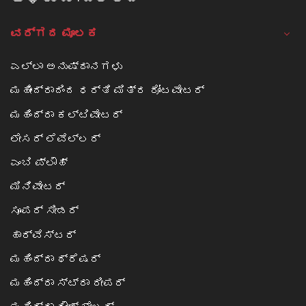
ವರ್ಗದ ಮೂಲಕ
ಎಲ್ಲಾ ಅನುಷ್ಠಾನಗಳು
ಮಹೀಂದ್ರಾದಿಂದ ಧರ್ತಿ ಮಿತ್ರ ರೋಟವೇಟರ್
ಮಹಿಂದ್ರಾ ಕಲ್ಟಿವೇಟರ್
ಲೇಸರ್ ಲೆವೆಲ್ಲರ್
ಎಂಬಿ ಪ್ಲೌಹ್
ಮಿನಿವೇಟರ್
ಸೂಪರ್ ಸೀಡರ್
ಹಾರ್ವೆಸ್ಟರ್
ಮಹಿಂದ್ರಾ ಥ್ರೆಷರ್
ಮಹಿಂದ್ರಾ ಸ್ಟ್ರಾ ರೀಪರ್