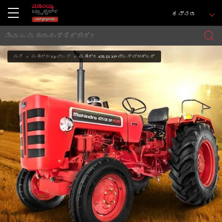
ಕನ್ನಡ
ಮನೆ
ಮಹೀಂದ್ರಾ Xp ಪ್ಲಸ್
ಮಹೀಂದ್ರ 475 DI XP ಪ್ಲಸ್ ಟ್ರಾಕ್ಟರ್