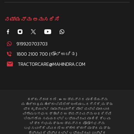
ನಮ್ಮನ್ನು ಅನುಸರಿಸಿ
919920703703
1800 2100 700 (ಟೋಲ್ ಉಚಿತ)
TRACTORCARE@MAHINDRA.COM
ಹಕ್ಕು ನಿರಾಕರಣೆ : ಈ ಉತ್ಪನ್ನದ ಮಾಹಿತಿಯನ್ನು
ಮಹೀಂದ್ರಾ & ಮಹೀಂದ್ರಾ ಲಿಮಿಟೆಡ್ ಇಂಡಿಯಾ ಒದಗಿಸಿದೆ, ಮತ್ತು
ಪ್ರಕೃತಿಯಲ್ಲಿ ಸಾಮಾನ್ಯವಾಗಿದೆ. ಮೇಲೆ ಪಟ್ಟಿ ಮಾಡಲಾದ
ವಿಶೇಷಣಗಳು ಇತ್ತೀಚಿನ ಉತ್ಪನ್ನವನ್ನು ಆಧರಿಸಿವೆ
ಬಿಡುಗಡೆಯ ಸಮಯದಲ್ಲಿ ಲಭ್ಯವಿರುವ ಮಾಹಿತಿ. ಕೆಲವು
ಚಿತ್ರಗಳು ಮತ್ತು ಉತ್ಪನ್ನದ ಫೋಟೋಗಳನ್ನು
ಬಳಸಲಾಗಿದೆ ವಿವರಣೆ ಉದ್ದೇಶಕ್ಕಾಗಿ ಮಾತ್ರ ಮತ್ತು
ಹೆಚ್ಚುವರಿ ವೆಚ್ಚದಲ್ಲಿ ಲಭ್ಯವಿರುವ ಐಚ್ಛಿಕ