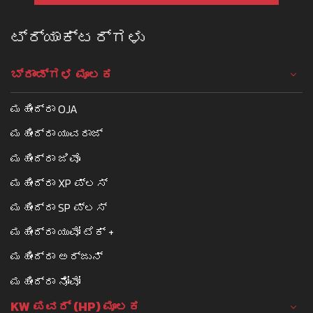
ಟ್ರ್ಯಾಕ್ಟರ್ಗಳು
ಬ್ರಾಂಡ್ಗಳ ಮೂಲಕ
ಮಹೀಂದ್ರಾ OJA
ಮಹೀಂದ್ರಾ ಯುವರಾಜ್
ಮಹೀಂದ್ರಾ ಜಿವೊ
ಮಹೀಂದ್ರಾ XP ಪ್ಲಸ್
ಮಹೀಂದ್ರಾ SP ಪ್ಲಸ್
ಮಹೀಂದ್ರಾ ಯುವೋ ಟೆಕ್ +
ಮಹೀಂದ್ರಾ ಅರ್ಜುನ್
ಮಹೀಂದ್ರಾ ನೋವೋ
KW ಪವರ್ (HP) ಮೂಲಕ