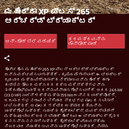
ಮಹೀಂದ್ರಾ XP ಪ್ಲಸ್ 265
ಆರ್ಚರ್ಡ್ ಟ್ರ್ಯಾಕ್ಟರ್
ಕರಪತ್ರವನ್ನು
ಆನ್-ರೋಡ್ ಬೆಲೆ ಪಡೆಯಿರಿ
ಡೌನ್‌ಲೋಡ್ ಮಾಡಿ
ಹೊಚ್ಚಹೊಸ ಮಹೀಂದ್ರಾ 265 XP ಪ್ಲಸ್ ಆರ್ಚರ್ಡ್ ಟ್ರ್ಯಾಕ್ಟರ್
ಅನ್ನು ಪರಿಚಯಿಸಲಾಗುತ್ತಿದೆ - ಕೃಷಿಯ ಮೆಗಾಸ್ಟಾರ್. ಈ ಟ್ರಾಕ್ಟರ್
ದೃಢವಾದ ಮತ್ತು ವಿಶ್ವಾಸಾರ್ಹ ನಿರ್ಮಾಣವನ್ನು ಹೊಂದಿದೆ ಹಾಗೂ
ಹಣ್ಣಿನ ತೋಟದ ಪರಿಸರದ ಕಠಿಣ ಪರಿಸ್ಥಿತಿಗಳನ್ನು
ತಡೆದುಕೊಳ್ಳುವಂತೆ ಇದನ್ನು ವಿನ್ಯಾಸಗೊಳಿಸಲಾಗಿದೆ. ಅದರ 24.6 kW
(33.0 HP) ಎಂಜಿನ್ ಶಕ್ತಿ ಮತ್ತು 159 Nm ಉನ್ನತ ಟಾರ್ಕ್‌ನೊಂದಿಗೆ,
ಇದು ಮರಗಳ ನಡುವಿನ ಬಿಗಿಯಾದ ಸ್ಥಳಗಳ ಮೂಲಕ ಸಲೀಸಾಗಿ
ಚಲಿಸುತ್ತದೆ, ಆ ಮೂಲಕ ಗರಿಷ್ಠ ಉತ್ಪಾದಕತೆಯನ್ನು
ಖಾತ್ರಿಗೊಳಿಸುತ್ತದೆ. ಸುಧಾರಿತ ಹೈಡ್ರಾಲಿಕ್ಸ್, ಪವರ್ ಸ್ಟೀರಿಂಗ್
ಮತ್ತು 49 ಲೀಟರ್ ಇಂಧನ ಟ್ಯಾಂಕ್ ಹೊಂದಿರುವ ಈ ಟ್ರ್ಯಾಕ್ಟರ್ ರೈತರ
ಕನಸನ್ನು ನನಸಾಗಿಸುತ್ತದೆ. ಹೈಡ್ರಾಲಿಕ್ ವ್ಯವಸ್ಥೆಯು
ನಿಖರವಾದ ನಿಯಂತ್ರಣವನ್ನು ಖಾತ್ರಿಗೊಳಿಸುತ್ತದೆ, ನಿಮ್ಮ