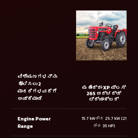
ವಿಶೇಷಣಗಳನ್ನು
ಹೋಲಿಸಲು 2
ಮಹೀಂದ್ರಾ XP ಪ್ಲಸ್
ಮಾದರಿಗಳವರೆಗೆ
265 ಆರ್ಚರ್ಡ್
ಆಯ್ಕೆಮಾಡಿ
ಟ್ರ್ಯಾಕ್ಟರ್
Engine Power
15.7 kWರಿಂದ 25.7 kW (21
Range
ರಿಂದ 35 HP)