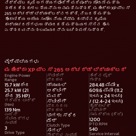
ನಿರ್ದಿಷ್ಟ ಕೃಷಿ ಅಗತ್ಯಗಳೊಂದಿಗೆ ಪರಿಪೂರ್ಣ ಜೋಡಣೆ ಮತ್ತು
ತಡೆರಹಿತ ಕುಶಲತೆಯನ್ನು ಅನುಮತಿಸುತ್ತದೆ. ಮಹೀಂದ್ರಾ XP ಪ್ಲಸ್
265 ಆರ್ಚರ್ಡ್ ಟ್ರ್ಯಾಕ್ಟರ್‌ನ ಶಕ್ತಿ, ನಿಖರತೆ ಮತ್ತು
ಹೊಂದಾಣಿಕೆಯ ಅಜೇಯ ಸಂಯೋಜನೆಯು ನಿಮ್ಮ ಹಣ್ಣಿನ ಕೃಷಿಯ
ಕಾರ್ಯಾಚರಣೆಗಳು ಉತ್ಪಾದಕತೆ ಮತ್ತು ಯಶಸ್ಸಿನ ಹೊಸ
ಎತ್ತರವನ್ನು ತಲುಪುವುದನ್ನು ಖಚಿತಪಡಿಸುತ್ತದೆ.
ವೈಶಿಷ್ಟ್ಯಗಳು
ಮಹೀಂದ್ರಾ XP ಪ್ಲಸ್ 265 ಆರ್ಚರ್ಡ್ ಟ್ರ್ಯಾಕ್ಟರ್
Engine Power
ಸ್ಟೀರಿಂಗ್
ಹಿಂದಿನ ಟೈರ್
Range
ಪ್ರಕಾರ
ಗಾತ್ರ
15.7 kWರಿಂದ
ಡ್ಯುಯಲ್
284.48 ಮಿಮೀ x
25.7 kW (21
ಆಕ್ಟಿಂಗ್
609.6 ಮಿಮೀ (11.2
ರಿಂದ 35 HP)
ಪವರ್
ಇಂಚು x 24 ಇಂಚು)
ಗರಿಷ್ಠ ಟಾರ್ಕ್
ಸ್ಟೀರಿಂಗ್
/ (12.4-24 ಇಂಚು)
(Nm)
ಪ್ರಸರಣ
ಹೈಡ್ರಾಲಿಕ್
139 Nm
ಪ್ರಕಾರ
ಲಿಫ್ಟಿಂಗ್
ಎಂಜಿನ್
ಸಾಮರ್ಥ್ಯ (ಕೆಜಿ)
ಭಾಗಶಃ ಸ್ಥಿರ
ಸಿಲಿಂಡರ್ಗಳ
1200
ಮೆಶ್
ಸಂಖ್ಯೆ
PTO RPM
Clutch Type
3
540
ಸಿಂಗಲ್
Drive Type
Service Interval
ಗೇರ್‌ಗಳ ಸಂಖ್ಯೆ