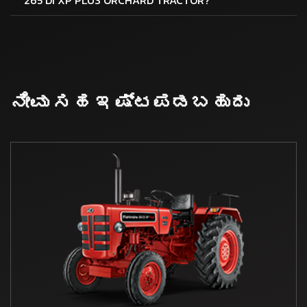
ನೀವು ಸಹ ಇಷ್ಟಪಡಬಹುದು