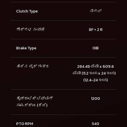
Clutch Type
ಸಿಂಗಲ್
ಗೇರ್‌ಗಳ ಸಂಖ್ಯೆ
8F + 2 R
Brake Type
OIB
ಹಿಂದಿನ ಟೈರ್ ಗಾತ್ರ
284.48 ಮಿಮೀ x 609.6
ಮಿಮೀ (11.2 ಇಂಚು x 24 ಇಂಚು) /
(12.4-24 ಇಂಚು)
ಹೈಡ್ರಾಲಿಕ್ ಲಿಫ್ಟಿಂಗ್
1200
ಸಾಮರ್ಥ್ಯ (ಕೆಜಿ)
PTO RPM
540