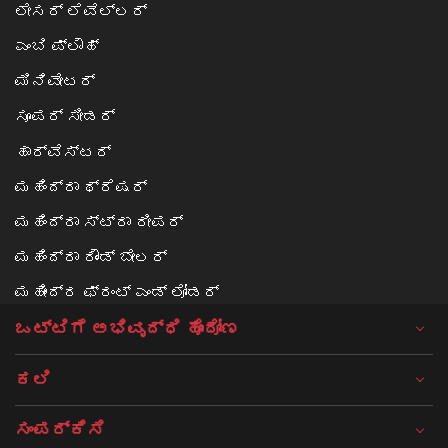
ಲೇಸರ್ ಲೆವೆಲ್ಲರ್
ಎಂಬಿ ಪ್ಲೌಹ್
ಮಿನಿವೇಟರ್
ಸೂಪರ್ ಸೀಡರ್
ಹಾರ್ವೆಸ್ಟರ್
ಮಹಿಂದ್ರಾ ಥ್ರೆಷರ್
ಮಹಿಂದ್ರಾ ಸ್ಟ್ರಾ ರೀಪರ್
ಮಹಿಂದ್ರಾ ರೌಂಡ್ ಬೇಲರ್
ಮಹೀಂದ್ರ ಫ್ರಂಟ್ ಎಂಡ್ ಲೋಡರ್
ಒಟ್ಟಿಗೆ ಅಭಿವೃದ್ಧಿ ಹೊಂದೋಣ
ಕಲಿ
ಸಂಪರ್ಕಿಸಿ