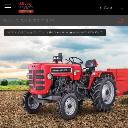
ಕನ್ನಡ
ಮನೆ
ಮಹೀಂದ್ರಾ Xp ಪ್ಲಸ್
ಮಹೀಂದ್ರಾ XP ಪ್ಲಸ್ 265 ಆರ್ಚರ್ಡ್ ಟ್ರ್ಯಾಕ್ಟರ್