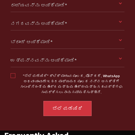
ರಾಜ್ಯವನ್ನು ಆಯ್ಕೆಮಾಡಿ*
ನಗರವನ್ನು ಆಯ್ಕೆಮಾಡಿ*
ಬ್ರಾಂಡ್ ಆಯ್ಕೆಮಾಡಿ*
ಉತ್ಪನ್ನವನ್ನು ಆಯ್ಕೆಮಾಡಿ*
"ಬೆಲೆ ಪಡೆಯಿರಿ" ಕ್ಲಿಕ್ ಮಾಡುವ ಮೂಲಕ, ಫೋನ್ ಕರೆ, WhatsApp
ಅಥವಾ ಯಾವುದೇ ಇತರ ಮಾಧ್ಯಮದ ಮೂಲಕ ನನ್ನ ಆಸಕ್ತಿಗೆ
ಸಂಬಂಧಿಸಿದಂತೆ ಮಹೀಂದ್ರ ಮತ್ತು ಮಹೀಂದ್ರಾ ಮತ್ತು ಸಹವರ್ತಿಗಳು
ಸಂಪರ್ಕಿಸಲು ನಾನು ಸಮ್ಮತಿಸುತ್ತೇನೆ.