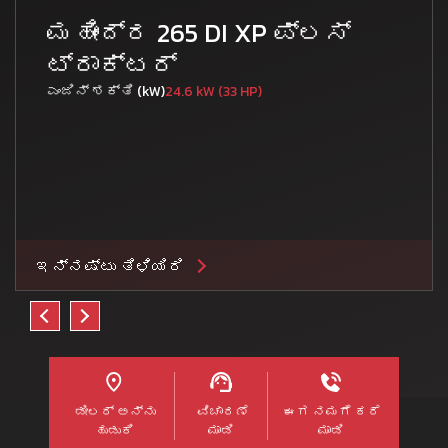
ಮಹೀಂದ್ರ 265 DI XP ಪ್ಲಸ್
ಟ್ರಾಕ್ಟರ್
ಎಂಜಿನ್ ಶಕ್ತಿ (kW)
24.6 kW (33 HP)
ಇನ್ನಷ್ಟು ತಿಳಿಯಿರಿ
ಡೀಲರ್ ಅನ್ನು
ವಿಚಾರಣೆ
ಈಗ ನಮಗೆ ಕರೆ
ಹುಡುಕಿ
ಮಾಡಿ
ಮಾಡಿ