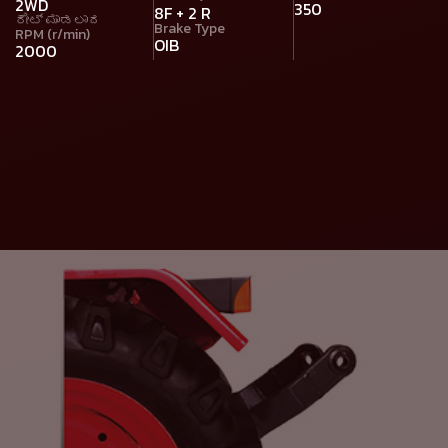
2WD
350
8F + 2 R
ರೇಟ್ ಮಾಡಲಾದ
Brake Type
RPM (r/min)
OIB
2000