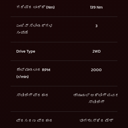
ಗರಿಷ್ಠ ಟಾರ್ಕ್ (Nm)
139 Nm
ಎಂಜಿನ್ ಸಿಲಿಂಡರ್ಗಳ
3
ಸಂಖ್ಯೆ
Drive Type
2WD
ರೇಟ್ ಮಾಡಲಾದ RPM
2000
(r/min)
ಸ್ಟೀರಿಂಗ್ ಪ್ರಕಾರ
ಡ್ಯುಯಲ್ ಆಕ್ಟಿಂಗ್ ಪವರ್
ಸ್ಟೀರಿಂಗ್
ಪ್ರಸರಣ ಪ್ರಕಾರ
ಭಾಗಶಃ ಸ್ಥಿರ ಮೆಶ್