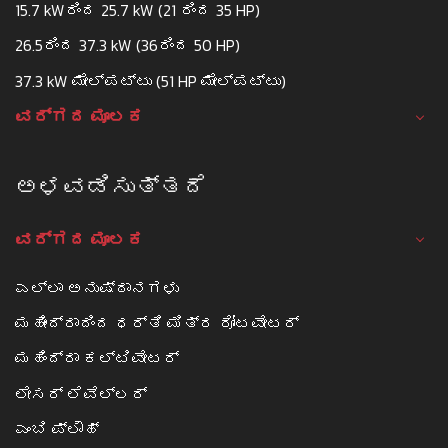
15.7 kWರಿಂದ 25.7 kW (21 ರಿಂದ 35 HP)
26.5ರಿಂದ 37.3 kW (36ರಿಂದ 50 HP)
37.3 kW ಮೇಲ್ಪಟ್ಟು (51 HP ಮೇಲ್ಪಟ್ಟು)
ವರ್ಗದ ಮೂಲಕ
ಅಳವಡಿಸುತ್ತದೆ
ವರ್ಗದ ಮೂಲಕ
ಎಲ್ಲಾ ಅನುಷ್ಠಾನಗಳು
ಮಹೀಂದ್ರಾದಿಂದ ಧರ್ತಿ ಮಿತ್ರ ರೋಟವೇಟರ್
ಮಹಿಂದ್ರಾ ಕಲ್ಟಿವೇಟರ್
ಲೇಸರ್ ಲೆವೆಲ್ಲರ್
ಎಂಬಿ ಪ್ಲೌಹ್