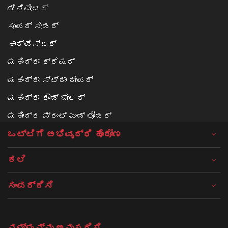
ಮಿನಿವೇಟರ್
ಸೂಪರ್ ಸೀಡರ್
ಹಾರ್ವೆಸ್ಟರ್
ಮಹಿಂದ್ರಾ ಥ್ರೆಷರ್
ಮಹಿಂದ್ರಾ ಸ್ಟ್ರಾ ರೀಪರ್
ಮಹಿಂದ್ರಾ ರೌಂಡ್ ಬೇಲರ್
ಮಹೀಂದ್ರ ಫ್ರಂಟ್ ಎಂಡ್ ಲೋಡರ್
ಒಟ್ಟಿಗೆ ಅಭಿವೃದ್ಧಿ ಹೊಂದೋಣ
ಕಲಿ
ಸಂಪರ್ಕಿಸಿ
ನಮ್ಮನ್ನು ಅನುಸರಿಸಿ