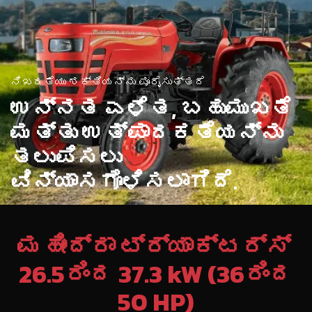
ನಿಖರತೆಯು ಶಕ್ತಿಯನ್ನು ಪೂರೈಸುತ್ತದೆ
ಉನ್ನತ ಎಳೆತ, ಬಹುಮುಖತೆ
ಮತ್ತು ಉತ್ಪಾದಕತೆಯನ್ನು
ತಲುಪಿಸಲು
ವಿನ್ಯಾಸಗೊಳಿಸಲಾಗಿದೆ.
ಮಹೀಂದ್ರಾ ಟ್ರ್ಯಾಕ್ಟರ್ಸ್
26.5ರಿಂದ 37.3 kW (36ರಿಂದ
50 HP)