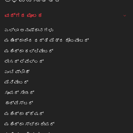
ವರ್ಗದ ಮೂಲಕ
ಎಲ್ಲಾ ಅನುಷ್ಠಾನಗಳು
ಮಹೀಂದ್ರಾದಿಂದ ಧರ್ತಿ ಮಿತ್ರ ರೋಟವೇಟರ್
ಮಹಿಂದ್ರಾ ಕಲ್ಟಿವೇಟರ್
ಲೇಸರ್ ಲೆವೆಲ್ಲರ್
ಎಂಬಿ ಪ್ಲೌಹ್
ಮಿನಿವೇಟರ್
ಸೂಪರ್ ಸೀಡರ್
ಹಾರ್ವೆಸ್ಟರ್
ಮಹಿಂದ್ರಾ ಥ್ರೆಷರ್
ಮಹಿಂದ್ರಾ ಸ್ಟ್ರಾ ರೀಪರ್