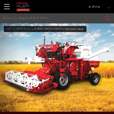
ಕನ್ನಡ
ಮನೆ
ಹಾರ್ವೆಸ್ಟರ್
ಮಹೀಂದ್ರ ಹಾರ್ವೆಸ್ಟ್ಮಾಸ್ಟರ್ H12 (2WD / 4WD)