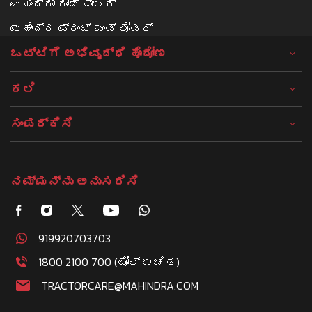
ಮಹಿಂದ್ರಾ ರೌಂಡ್ ಬೇಲರ್
ಮಹೀಂದ್ರ ಫ್ರಂಟ್ ಎಂಡ್ ಲೋಡರ್
ಒಟ್ಟಿಗೆ ಅಭಿವೃದ್ಧಿ ಹೊಂದೋಣ
ಕಲಿ
ಸಂಪರ್ಕಿಸಿ
ನಮ್ಮನ್ನು ಅನುಸರಿಸಿ
919920703703
1800 2100 700 (ಟೋಲ್ ಉಚಿತ)
TRACTORCARE@MAHINDRA.COM