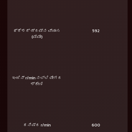
ಥ್ರೆಶರ್ ಡ್ರಮ್ನ ವ್ಯಾಸ
592
(ಮಿಮೀ)
ಇಂಜಿನ್ r/min ನಲ್ಲಿ ವೇಗದ
ಶ್ರೇಣಿ
ಕನಿಷ್ಠ r/min
600