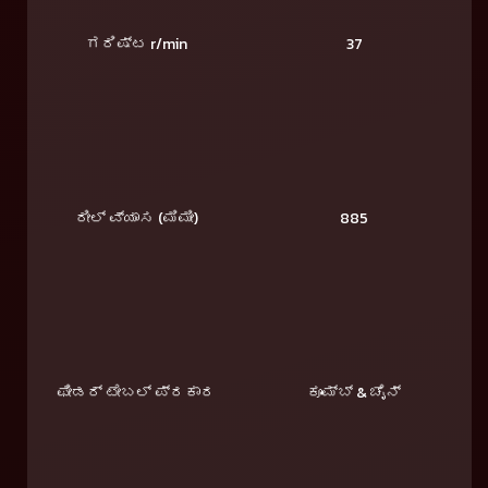
ಗರಿಷ್ಟ r/min
37
ರೀಲ್ ವ್ಯಾಸ (ಮಿಮೀ)
885
ಫೀಡರ್ ಟೇಬಲ್ ಪ್ರಕಾರ
ಕೂಮ್ಬ್ & ಚೈನ್