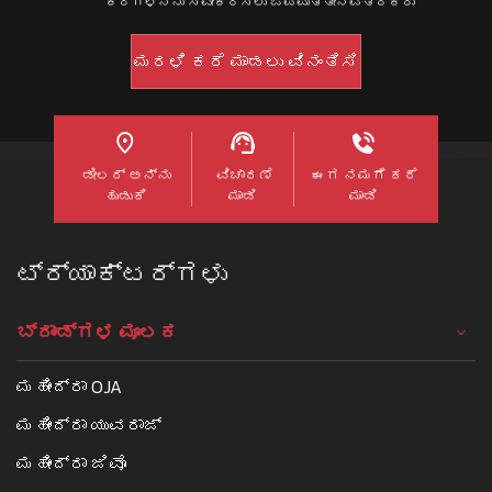
ಕರೆಗಳನ್ನು ಸ್ವೀಕರಿಸಲು ಒಪ್ಪುತ್ತೇನೆವಿತರಕರು
ಡೀಲರ್ ಅನ್ನು
ವಿಚಾರಣೆ
ಈಗ ನಮಗೆ ಕರೆ
ಹುಡುಕಿ
ಮಾಡಿ
ಮಾಡಿ
ಟ್ರ್ಯಾಕ್ಟರ್ಗಳು
ಬ್ರಾಂಡ್ಗಳ ಮೂಲಕ
ಮಹೀಂದ್ರಾ OJA
ಮಹೀಂದ್ರಾ ಯುವರಾಜ್
ಮಹೀಂದ್ರಾ ಜಿವೊ