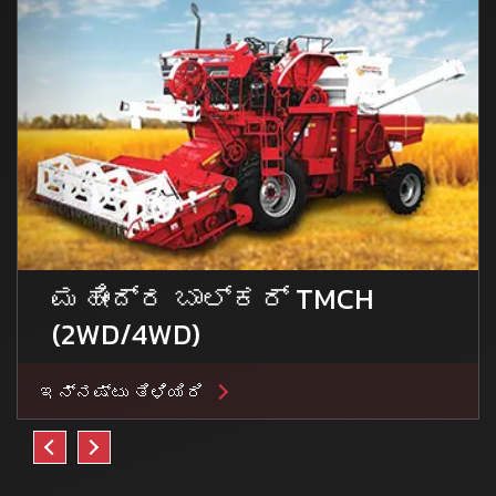
ಮಹೀಂದ್ರ ಬಾಲ್ಕರ್ TMCH
(2WD/4WD)
ಇನ್ನಷ್ಟು ತಿಳಿಯಿರಿ