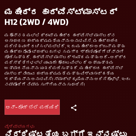
ಮಹೀಂದ್ರ ಹಾರ್ವೆಸ್ಟ್ಮಾಸ್ಟರ್
H12 (2WD / 4WD)
ಮಹೋನ್ನತ ಮಲ್ಟಿ ಕ್ರಾಪ್ ಮಹೀಂದ್ರ ಹಾರ್ವೆಸ್ಟ್ ಮಾಸ್ಟರ್‌ನ
ಅಸಾಧಾರಣ ಕಾರ್ಯಕ್ಷಮತೆಯನ್ನು ಅನುಭವಿಸಿ. ಮಹೀಂದ್ರಾದಿಂದ
ಪರಿಣಿತವಾಗಿ ರಚಿಸಲ್ಪಟ್ಟಿದೆ, ಇದು ಮಹೀಂದ್ರಾ ಅರ್ಜುನ್ ಮತ್ತು
ಮಹೀಂದ್ರಾ ನೊವೊ ಟ್ರಾಕ್ಟರುಗಳ ಸಮಗ್ರ ಶ್ರೇಣಿಯೊಂದಿಗೆ ಚೆನ್ನಾಗಿ
ಜೋಡಿಸುತ್ತದೆ. ಹಾರ್ವೆಸ್ಟ್‌ ಮಾಸ್ಟರ್ ಶುಷ್ಕ ಮತ್ತು ಅರೆ-ಆರ್ದ್ರ
ಪರಿಸ್ಥಿತಿಗಳಲ್ಲಿ ಯಾವುದೇ ಹೋರಾಟವಿಲ್ಲದೆ ಅತ್ಯುತ್ತಮ
ಉತ್ಪಾದನೆಯನ್ನು ಖಾತರಿಪಡಿಸುತ್ತದೆ. ಮಹೀಂದ್ರಾದ ಹಾರ್ವೆಸ್ಟ್‌
ಮಾಸ್ಟರ್ ನೀಡುವ ಕಾರ್ಯಕ್ಷಮತೆ ಮತ್ತು ವಿಶ್ವಾಸಾರ್ಹತೆಯ
ಶಕ್ತಿಯನ್ನು ಅನುಭವಿಸಿ! ಸ್ಮಾರ್ಟ್ ಕೃಷಿಯನ್ನು ಆರಿಸಿಕೊಳ್ಳಿ. ಇಂದು
ನಮ್ಮೊಂದಿಗೆ ನಿಮ್ಮ ಸುಗ್ಗಿಯನ್ನು ಸುಧಾರಿಸಿ!
ಆನ್-ರೋಡ್ ಬೆಲೆ ಪಡೆಯಿರಿ
ವೈಶಿಷ್ಟ್ಯಗಳು
ನಿರ್ದಿಷ್ಟತೆಯ ಬಗ್ಗೆ ಇನ್ನಷ್ಟು