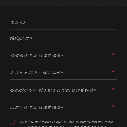
ಹೆಸರು*
ಮೊಬೈಲ್ ನ್.*
ರಾಜ್ಯವನ್ನು ಆಯ್ಕೆಮಾಡಿ*
ನಗರವನ್ನು ಆಯ್ಕೆಮಾಡಿ*
ಅನುಷ್ಠಾನದ ಪ್ರಕಾರವನ್ನು ಆಯ್ಕೆಮಾಡಿ*
ವರ್ಗವನ್ನು ಆಯ್ಕೆಮಾಡಿ*
ಸಲ್ಲಿಸು ಕ್ಲಿಕ್ ಮಾಡುವ ಮೂಲಕ, ನಾನು ಮಹೀಂದ್ರಾ ಟ್ರಾಕ್ಟರ್ನಿಂದ