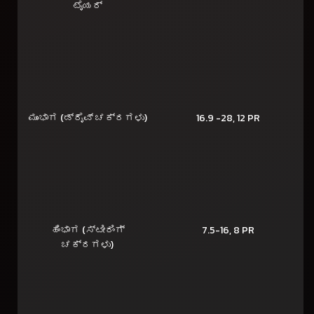
ಟೈಯರ್
ಮುಂಭಾಗ (ಡ್ರೈವ್ ಚಕ್ರಗಳು)
16.9 -28, 12 PR
ಹಿಂಭಾಗ (ಸ್ಟೀರಿಂಗ್
7.5-16, 8 PR
ಚಕ್ರಗಳು)