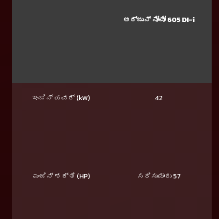
ಅರ್ಜುನ್ ನೋವೋ 605 DI-i
ಇಂಜಿನ್ ಪವರ್ (kW)
42
ಎಂಜಿನ್ ಶಕ್ತಿ (HP)
ಸರಿಸುಮಾರು 57