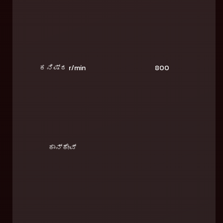
ಕನಿಷ್ಠ r/min
800
ಕಾನ್ಕೇವ್