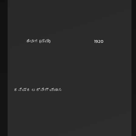
ಹಿಂಭಾಗ (ಮಿಮೀ)
1920
ಕನಿಷ್ಠ ಟರ್ನಿಂಗ್ ವ್ಯಾಸ