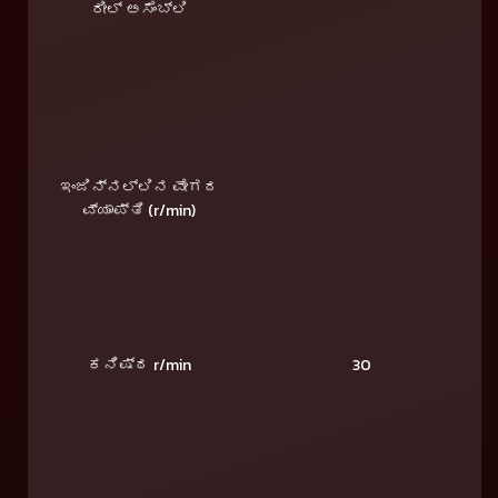
ರೀಲ್ ಅಸೆಂಬ್ಲಿ
ಇಂಜಿನ್‌ನಲ್ಲಿನ ವೇಗದ
ವ್ಯಾಪ್ತಿ (r/min)
ಕನಿಷ್ಠ r/min
30