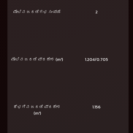
ಮೇಲಿನ ಜರಡಿಗಳ ಸಂಖ್ಯೆ
2
ಮೇಲಿನ ಜರಡಿ ಪ್ರದೇಶ (m²)
1.204/0.705
ಕೆಳಗಿನ ಜರಡಿ ಪ್ರದೇಶ
1.156
(m²)