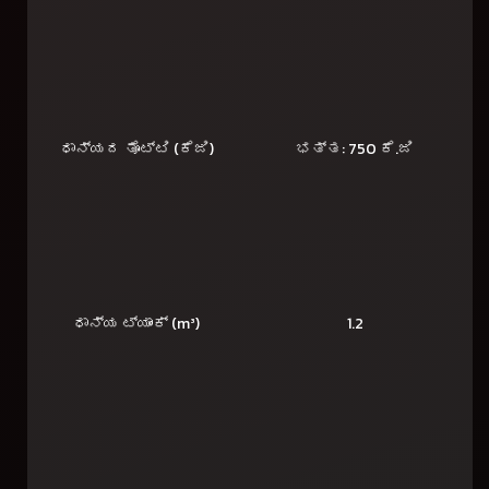
ಧಾನ್ಯದ ತೊಟ್ಟಿ (ಕೆಜಿ)
ಭತ್ತ: 750 ಕೆ.ಜಿ
ಧಾನ್ಯ ಟ್ಯಾಂಕ್ (m³)
1.2