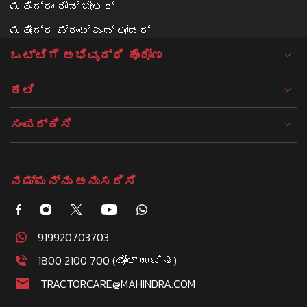
ಮಹಿಂದ್ರಾ ರೌಂಡ್ ಬೇಲರ್
ಮಹೀಂದ್ರ ಫ್ರಂಟ್ ಎಂಡ್ ಲೋಡರ್
ಒಟ್ಟಿಗೆ ಅಭಿವೃದ್ಧಿ ಹೊಂದೋಣ
ಕಲಿ
ಸಂಪರ್ಕಿಸಿ
ನಮ್ಮನ್ನು ಅನುಸರಿಸಿ
919920703703
1800 2100 700 (ಟೋಲ್ ಉಚಿತ)
TRACTORCARE@MAHINDRA.COM