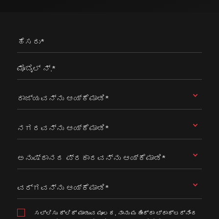
ಹೆಸರು*
ಮೊಬೈಲ್ ನ್.*
ರಾಜ್ಯವನ್ನು ಆಯ್ಕೆಮಾಡಿ*
ನಗರವನ್ನು ಆಯ್ಕೆಮಾಡಿ*
ಅನುಷ್ಠಾನದ ಪ್ರಕಾರವನ್ನು ಆಯ್ಕೆಮಾಡಿ*
ವರ್ಗವನ್ನು ಆಯ್ಕೆಮಾಡಿ*
ಸಲ್ಲಿಸು ಕ್ಲಿಕ್ ಮಾಡುವ ಮೂಲಕ, ನಾನು ಮಹೀಂದ್ರಾ ಟ್ರಾಕ್ಟರ್ನಿಂದ