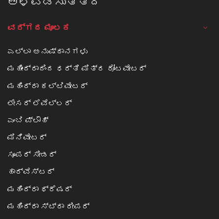
ಅಳವಡಿಸುತ್ತದೆ
ವರ್ಗದ ಮೂಲಕ
ಎಲ್ಲಾ ಅನುಷ್ಠಾನಗಳು
ಮಹೀಂದ್ರಾದಿಂದ ಧರ್ತಿ ಮಿತ್ರ ರೋಟವೇಟರ್
ಮಹಿಂದ್ರಾ ಕಲ್ಟಿವೇಟರ್
ಲೇಸರ್ ಲೆವೆಲ್ಲರ್
ಎಂಬಿ ಪ್ಲೌಹ್
ಮಿನಿವೇಟರ್
ಸೂಪರ್ ಸೀಡರ್
ಹಾರ್ವೆಸ್ಟರ್
ಮಹಿಂದ್ರಾ ಥ್ರೆಷರ್
ಮಹಿಂದ್ರಾ ಸ್ಟ್ರಾ ರೀಪರ್