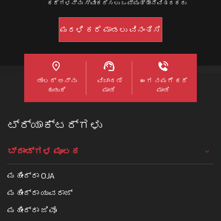
ಕರೆಗಳನ್ನು ಸ್ವೀಕರಿಸಲು ಒಪ್ಪುತ್ತೇನೆವಿತರಕರು
ಡೀಲರ್ ಅನ್ನು
ವಿಚಾರಣೆ
ಈಗ ನಮಗೆ ಕರೆ
ಹುಡುಕಿ
ಮಾಡಿ
ಮಾಡಿ
ಟ್ರ್ಯಾಕ್ಟರ್ಗಳು
ಬ್ರಾಂಡ್ಗಳ ಮೂಲಕ
ಮಹೀಂದ್ರಾ OJA
ಮಹೀಂದ್ರಾ ಯುವರಾಜ್
ಮಹೀಂದ್ರಾ ಜಿವೊ