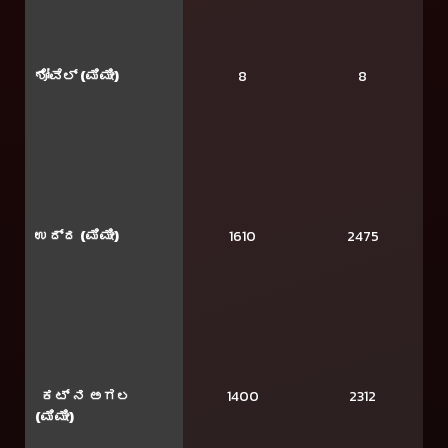
ಶೋವೆಲ್ (ಮಿಮೀ)
8
8
ಉದ್ದ (ಮಿಮೀ)
1610
2475
ಕಟ್ ನ ಅಗಲ
1400
2312
(ಮಿಮೀ)