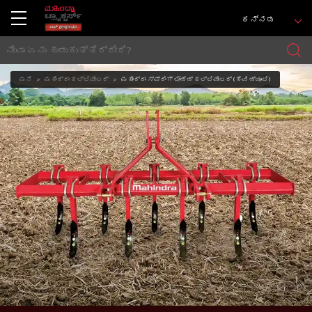
ಕನ್ನಡ
ಮನೆ
ಮಹಿಂದ್ರಾ ಕಲ್ಟಿವೇಟರ್
ಮಹೀಂದ್ರಾ ಸ್ಪ್ರಿಂಗ್ ಲೋಡೆಡ್ ಕಲ್ಟಿವೇಟರ್ (ಹೆವಿ ಡ್ಯೂಟಿ)