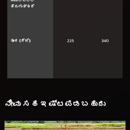
ಕಾಯಿಲ್ನಲ್ಲಿ
ತಿರುಗುತ್ತದೆ
ತೂಕ (ಕೆಜಿ)
225
340
ನೀವು ಸಹ ಇಷ್ಟಪಡಬಹುದು