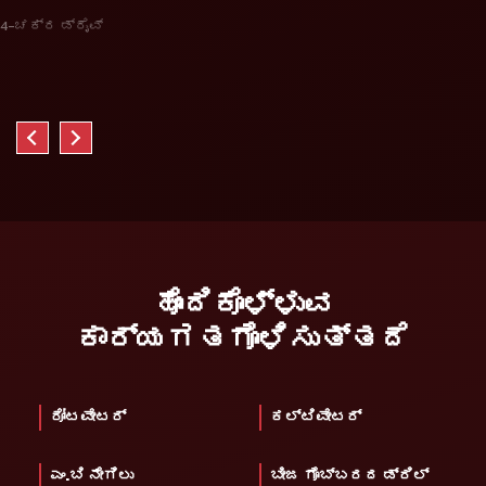
4-ಚಕ್ರ ಡ್ರೈವ್
ಹೊಂದಿಕೊಳ್ಳುವ
ಕಾರ್ಯಗತಗೊಳಿಸುತ್ತದೆ
ರೋಟವೇಟರ್
ಕಲ್ಟಿವೇಟರ್
ಎಂ.ಬಿ ನೇಗಿಲು
ಬೀಜ ಗೊಬ್ಬರದ ಡ್ರಿಲ್