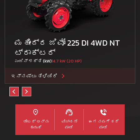
ಮಹೀಂದ್ರ ಜಿವೋ 225 DI 4WD NT
ಟ್ರಾಕ್ಟರ್
ಎಂಜಿನ್ ಶಕ್ತಿ (kW)
14.7 kW (20 HP)
ಇನ್ನಷ್ಟು ತಿಳಿಯಿರಿ
ಡೀಲರ್ ಅನ್ನು
ವಿಚಾರಣೆ
ಈಗ ನಮಗೆ ಕರೆ
ಹುಡುಕಿ
ಮಾಡಿ
ಮಾಡಿ