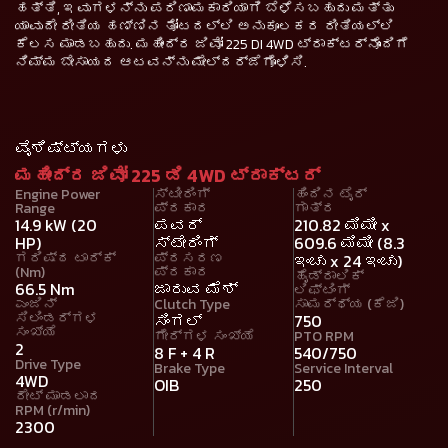
ಹತ್ತಿ, ಇವುಗಳನ್ನು ಪರಿಣಾಮಕಾರಿಯಾಗಿ ಬೆಳೆಸಬಹುದು ಮತ್ತು
ಯಾವುದೇ ರೀತಿಯ ಹಣ್ಣಿನ ತೋಟದಲ್ಲಿ ಅನುಕೂಲಕರ ರೀತಿಯಲ್ಲಿ
ಕೆಲಸ ಮಾಡಬಹುದು. ಮಹೀಂದ್ರ ಜಿವೋ 225 DI 4WD ಟ್ರಾಕ್ಟರ್‌ನೊಂದಿಗೆ
ನಿಮ್ಮ ಬೇಸಾಯದ ಆಟವನ್ನು ಮೇಲ್ದರ್ಜೆಗೊಳಿಸಿ.
ವೈಶಿಷ್ಟ್ಯಗಳು
ಮಹೀಂದ್ರ ಜಿವೋ 225 ಡಿ 4WD ಟ್ರಾಕ್ಟರ್
Engine Power
ಸ್ಟೀರಿಂಗ್
ಹಿಂದಿನ ಟೈರ್
Range
ಪ್ರಕಾರ
ಗಾತ್ರ
14.9 kW (20
ಪವರ್
210.82 ಮಿಮೀ x
HP)
ಸ್ಟೇರಿಂಗ್
609.6 ಮಿಮೀ (8.3
ಗರಿಷ್ಠ ಟಾರ್ಕ್
ಪ್ರಸರಣ
ಇಂಚು x 24 ಇಂಚು)
(Nm)
ಪ್ರಕಾರ
ಹೈಡ್ರಾಲಿಕ್
66.5 Nm
ಜಾರುವ ಮೆಶ್
ಲಿಫ್ಟಿಂಗ್
ಎಂಜಿನ್
Clutch Type
ಸಾಮರ್ಥ್ಯ (ಕೆಜಿ)
ಸಿಲಿಂಡರ್ಗಳ
ಸಿಂಗಲ್
750
ಸಂಖ್ಯೆ
ಗೇರ್‌ಗಳ ಸಂಖ್ಯೆ
PTO RPM
2
8 F + 4 R
540/750
Drive Type
Brake Type
Service Interval
4WD
OIB
250
ರೇಟ್ ಮಾಡಲಾದ
RPM (r/min)
2300