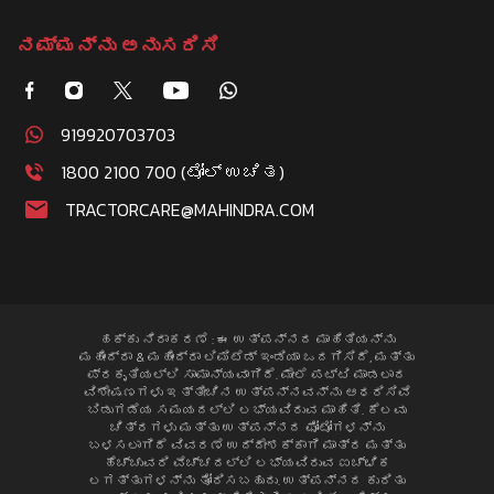
ನಮ್ಮನ್ನು ಅನುಸರಿಸಿ
919920703703
1800 2100 700 (ಟೋಲ್ ಉಚಿತ)
TRACTORCARE@MAHINDRA.COM
ಹಕ್ಕು ನಿರಾಕರಣೆ : ಈ ಉತ್ಪನ್ನದ ಮಾಹಿತಿಯನ್ನು
ಮಹೀಂದ್ರಾ & ಮಹೀಂದ್ರಾ ಲಿಮಿಟೆಡ್ ಇಂಡಿಯಾ ಒದಗಿಸಿದೆ, ಮತ್ತು
ಪ್ರಕೃತಿಯಲ್ಲಿ ಸಾಮಾನ್ಯವಾಗಿದೆ. ಮೇಲೆ ಪಟ್ಟಿ ಮಾಡಲಾದ
ವಿಶೇಷಣಗಳು ಇತ್ತೀಚಿನ ಉತ್ಪನ್ನವನ್ನು ಆಧರಿಸಿವೆ
ಬಿಡುಗಡೆಯ ಸಮಯದಲ್ಲಿ ಲಭ್ಯವಿರುವ ಮಾಹಿತಿ. ಕೆಲವು
ಚಿತ್ರಗಳು ಮತ್ತು ಉತ್ಪನ್ನದ ಫೋಟೋಗಳನ್ನು
ಬಳಸಲಾಗಿದೆ ವಿವರಣೆ ಉದ್ದೇಶಕ್ಕಾಗಿ ಮಾತ್ರ ಮತ್ತು
ಹೆಚ್ಚುವರಿ ವೆಚ್ಚದಲ್ಲಿ ಲಭ್ಯವಿರುವ ಐಚ್ಛಿಕ
ಲಗತ್ತುಗಳನ್ನು ತೋರಿಸಬಹುದು. ಉತ್ಪನ್ನದ ಕುರಿತು