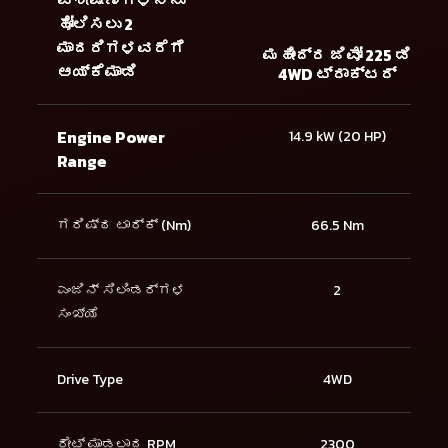
ಹೋಲಿಸಲು 2
ಮಾದರಿಗಳವರೆಗೆ
ಮಹೀಂದ್ರ ಜಿವೋ 225 ಡಿ
ಆಯ್ಕೆಮಾಡಿ
4WD ಟ್ರಾಕ್ಟರ್
Engine Power
14.9 kW (20 HP)
Range
ಗರಿಷ್ಠ ಟಾರ್ಕ್ (Nm)
66.5 Nm
ಎಂಜಿನ್ ಸಿಲಿಂಡರ್ಗಳ
2
ಸಂಖ್ಯೆ
Drive Type
4WD
ರೇಟ್ ಮಾಡಲಾದ RPM
2300