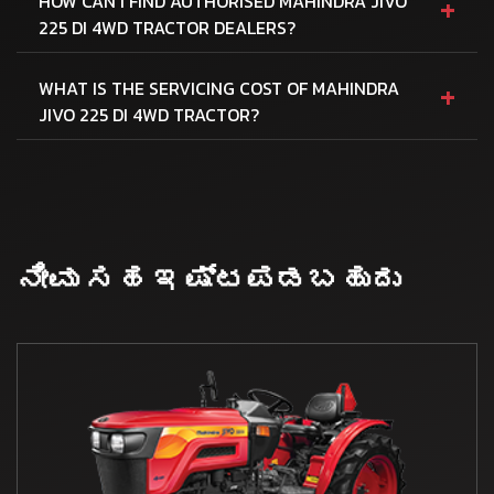
+
HOW CAN I FIND AUTHORISED MAHINDRA JIVO
225 DI 4WD TRACTOR DEALERS?
+
WHAT IS THE SERVICING COST OF MAHINDRA
JIVO 225 DI 4WD TRACTOR?
ನೀವು ಸಹ ಇಷ್ಟಪಡಬಹುದು