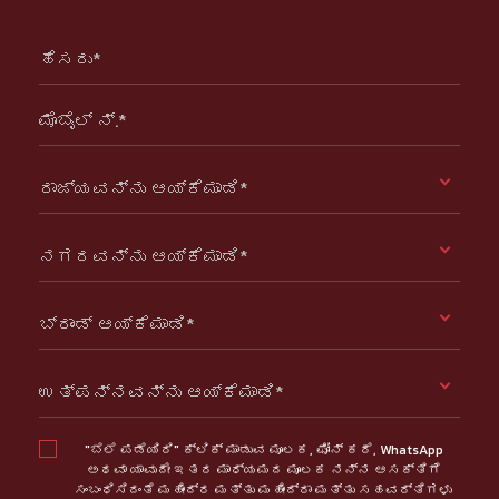
ಹೆಸರು*
ಮೊಬೈಲ್ ನ್.*
ರಾಜ್ಯವನ್ನು ಆಯ್ಕೆಮಾಡಿ*
ನಗರವನ್ನು ಆಯ್ಕೆಮಾಡಿ*
ಬ್ರಾಂಡ್ ಆಯ್ಕೆಮಾಡಿ*
ಉತ್ಪನ್ನವನ್ನು ಆಯ್ಕೆಮಾಡಿ*
"ಬೆಲೆ ಪಡೆಯಿರಿ" ಕ್ಲಿಕ್ ಮಾಡುವ ಮೂಲಕ, ಫೋನ್ ಕರೆ, WhatsApp
ಅಥವಾ ಯಾವುದೇ ಇತರ ಮಾಧ್ಯಮದ ಮೂಲಕ ನನ್ನ ಆಸಕ್ತಿಗೆ
ಸಂಬಂಧಿಸಿದಂತೆ ಮಹೀಂದ್ರ ಮತ್ತು ಮಹೀಂದ್ರಾ ಮತ್ತು ಸಹವರ್ತಿಗಳು