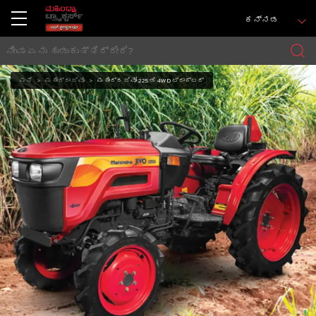
ಕನ್ನಡ
ಮನೆ
ಮಹೀಂದ್ರಾ ಜಿವೊ
ಮಹೀಂದ್ರ ಜಿವೋ 225 ಡಿ 4WD ಟ್ರಾಕ್ಟರ್