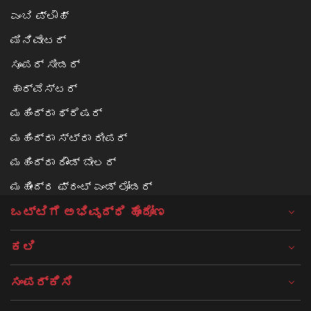
ಎಂಬಿ ಪ್ಲೌಹ್
ಮಿನಿವೇಟರ್
ಸೂಪರ್ ಸೀಡರ್
ಹಾರ್ವೆಸ್ಟರ್
ಮಹಿಂದ್ರಾ ಥ್ರೆಷರ್
ಮಹಿಂದ್ರಾ ಸ್ಟ್ರಾ ರೀಪರ್
ಮಹಿಂದ್ರಾ ರೌಂಡ್ ಬೇಲರ್
ಮಹೀಂದ್ರ ಫ್ರಂಟ್ ಎಂಡ್ ಲೋಡರ್
ಒಟ್ಟಿಗೆ ಅಭಿವೃದ್ಧಿ ಹೊಂದೋಣ
ಕಲಿ
ಸಂಪರ್ಕಿಸಿ