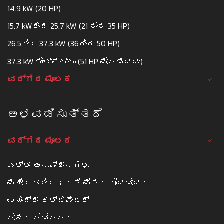
14.9 kW (20 HP)
15.7 kWರಿಂದ 25.7 kW (21 ರಿಂದ 35 HP)
26.5ರಿಂದ 37.3 kW (36ರಿಂದ 50 HP)
37.3 kW ಮೇಲ್ಪಟ್ಟು (51 HP ಮೇಲ್ಪಟ್ಟು)
ವರ್ಗದ ಮೂಲಕ
ಅಳವಡಿಸುತ್ತದೆ
ವರ್ಗದ ಮೂಲಕ
ಎಲ್ಲಾ ಅನುಷ್ಠಾನಗಳು
ಮಹೀಂದ್ರಾದಿಂದ ಧರ್ತಿ ಮಿತ್ರ ರೋಟವೇಟರ್
ಮಹಿಂದ್ರಾ ಕಲ್ಟಿವೇಟರ್
ಲೇಸರ್ ಲೆವೆಲ್ಲರ್