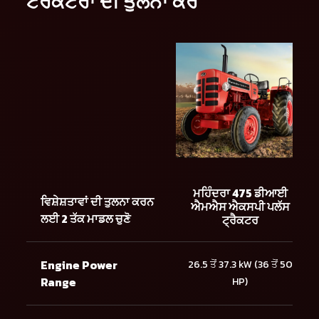
ਟਰੈਕਟਰਾਂ ਦੀ ਤੁਲਨਾ ਕਰੋ
ਮਹਿੰਦਰਾ 475 ਡੀਆਈ
ਵਿਸ਼ੇਸ਼ਤਾਵਾਂ ਦੀ ਤੁਲਨਾ ਕਰਨ
ਐਮਐਸ ਐਕਸਪੀ ਪਲੱਸ
ਲਈ 2 ਤੱਕ ਮਾਡਲ ਚੁਣੋ
ਟ੍ਰੈਕਟਰ
Engine Power
26.5 ਤੋਂ 37.3 kW (36 ਤੋਂ 50
Range
HP)