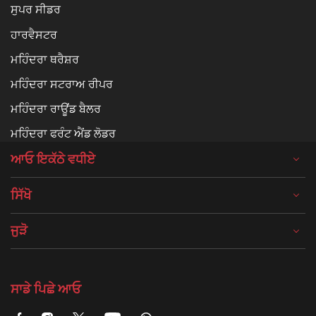
ਸੁਪਰ ਸੀਡਰ
ਹਾਰਵੈਸਟਰ
ਮਹਿੰਦਰਾ ਥਰੈਸ਼ਰ
ਮਹਿੰਦਰਾ ਸਟਰਾਅ ਰੀਪਰ
ਮਹਿੰਦਰਾ ਰਾਊਂਡ ਬੈਲਰ
ਮਹਿੰਦਰਾ ਫਰੰਟ ਐਂਡ ਲੋਡਰ
ਆਓ ਇਕੱਠੇ ਵਧੀਏ
ਸਿੱਖੋ
ਜੁੜੋ
ਸਾਡੇ ਪਿਛੇ ਆਓ