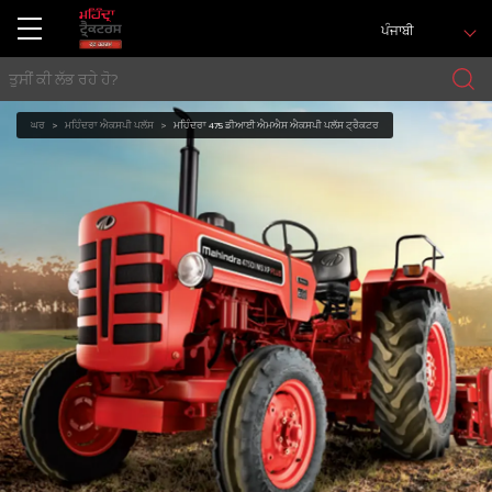
ਪੰਜਾਬੀ
ਘਰ
ਮਹਿੰਦਰਾ ਐਕਸਪੀ ਪਲੱਸ
ਮਹਿੰਦਰਾ 475 ਡੀਆਈ ਐਮਐਸ ਐਕਸਪੀ ਪਲੱਸ ਟ੍ਰੈਕਟਰ