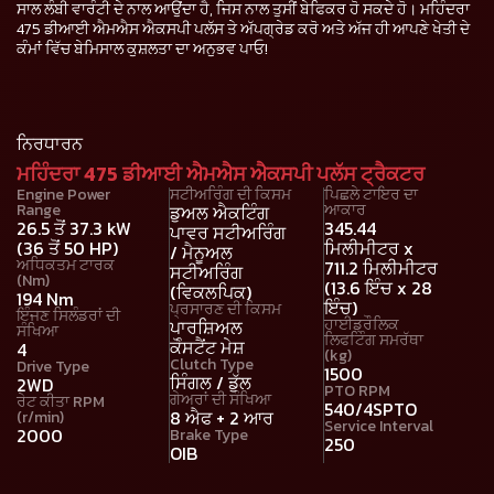
ਸਾਲ ਲੰਬੀ ਵਾਰੰਟੀ ਦੇ ਨਾਲ ਆਉਂਦਾ ਹੈ, ਜਿਸ ਨਾਲ ਤੁਸੀਂ ਬੇਫਿਕਰ ਹੋ ਸਕਦੇ ਹੋ। ਮਹਿੰਦਰਾ
475 ਡੀਆਈ ਐਮਐਸ ਐਕਸਪੀ ਪਲੱਸ ਤੇ ਅੱਪਗ੍ਰੇਡ ਕਰੋ ਅਤੇ ਅੱਜ ਹੀ ਆਪਣੇ ਖੇਤੀ ਦੇ
ਕੰਮਾਂ ਵਿੱਚ ਬੇਮਿਸਾਲ ਕੁਸ਼ਲਤਾ ਦਾ ਅਨੁਭਵ ਪਾਓ!
ਨਿਰਧਾਰਨ
ਮਹਿੰਦਰਾ 475 ਡੀਆਈ ਐਮਐਸ ਐਕਸਪੀ ਪਲੱਸ ਟ੍ਰੈਕਟਰ
Engine Power
ਸਟੀਅਰਿੰਗ ਦੀ ਕਿਸਮ
ਪਿਛਲੇ ਟਾਇਰ ਦਾ
Range
ਆਕਾਰ
ਡੁਅਲ ਐਕਟਿੰਗ
26.5 ਤੋਂ 37.3 kW
345.44
ਪਾਵਰ ਸਟੀਅਰਿੰਗ
(36 ਤੋਂ 50 HP)
ਮਿਲੀਮੀਟਰ x
/ ਮੈਨੂਅਲ
ਅਧਿਕਤਮ ਟਾਰਕ
711.2 ਮਿਲੀਮੀਟਰ
ਸਟੀਅਰਿੰਗ
(Nm)
(13.6 ਇੰਚ x 28
(ਵਿਕਲਪਿਕ)
194 Nm
ਇੰਚ)
ਪ੍ਰਸਾਰਣ ਦੀ ਕਿਸਮ
ਇੰਜਣ ਸਿਲੰਡਰਾਂ ਦੀ
ਹਾਈਡ੍ਰੌਲਿਕ
ਪਾਰਸ਼ਿਅਲ
ਸੰਖਿਆ
ਲਿਫਟਿੰਗ ਸਮਰੱਥਾ
ਕੋੰਸਟੈਂਟ ਮੇਸ਼
4
(kg)
Clutch Type
Drive Type
1500
ਸਿੰਗਲ / ਡੁੱਲ
2WD
PTO RPM
ਗੇਅਰਾਂ ਦੀ ਸੰਖਿਆ
ਰੇਟ ਕੀਤਾ RPM
540/4SPTO
8 ਐਫ + 2 ਆਰ
(r/min)
Service Interval
2000
Brake Type
250
OIB