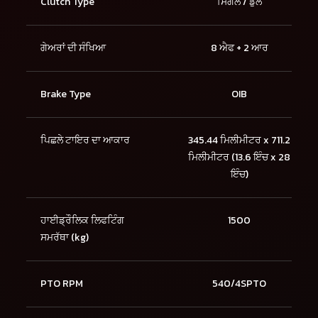
Clutch Type
ਸਿੰਗਲ / ਡੁੱਲ
ਗੇਅਰਾਂ ਦੀ ਸੰਖਿਆ
8 ਐਫ + 2 ਆਰ
Brake Type
OIB
ਪਿਛਲੇ ਟਾਇਰ ਦਾ ਆਕਾਰ
345.44 ਮਿਲੀਮੀਟਰ x 711.2
ਮਿਲੀਮੀਟਰ (13.6 ਇੰਚ x 28
ਇੰਚ)
ਹਾਈਡ੍ਰੌਲਿਕ ਲਿਫਟਿੰਗ
1500
ਸਮਰੱਥਾ (kg)
PTO RPM
540/4SPTO