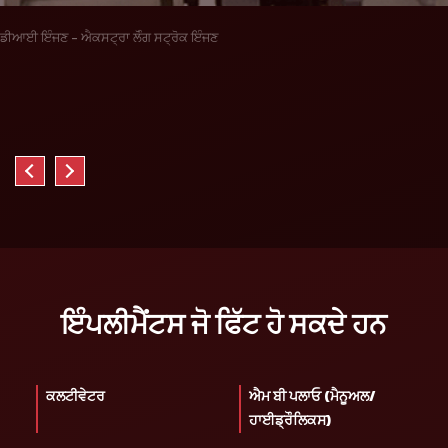
ਡੀਆਈ ਇੰਜਣ - ਐਕਸਟ੍ਰਾ ਲੋੰਗ ਸਟ੍ਰੋਕ ਇੰਜਣ
ਇੰਪਲੀਮੈਂਟਸ ਜੋ ਫਿੱਟ ਹੋ ਸਕਦੇ ਹਨ
ਕਲਟੀਵੇਟਰ
ਐਮ ਬੀ ਪਲਾਓ (ਮੈਨੂਅਲ/
ਹਾਈਡ੍ਰੌਲਿਕਸ)