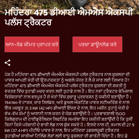
ਮਹਿੰਦਰਾ 475 ਡੀਆਈ ਐਮਐਸ ਐਕਸਪੀ
ਪਲੱਸ ਟ੍ਰੈਕਟਰ
ਆਨ-ਰੋਡ ਕੀਮਤ ਪ੍ਰਾਪਤ ਕਰੋ
ਪਰਚਾ ਡਾਊਨਲੋਡ ਕਰੋ
ਪੇਸ਼ ਹੈ ਮਹਿੰਦਰਾ 475 ਡੀਆਈ ਐਮਐਸ ਐਕਸਪੀ ਪਲੱਸ ਟ੍ਰੈਕਟਰ ਨਾਲ ਕੁਸ਼ਲਤਾ ਦੀ
ਪਾਵਰ ਆਪਣੀ ਖੇਤੀ ਦੀ ਉਤਪਾਦਕਤਾ ਨੂੰ ਅਗਲੇ ਪੱਧਰ ਤੇ ਲੈ ਕੇ ਜਾਣ ਲਈ ਤਿਆਰ ਹੋ?
ਮਹਿੰਦਰਾ 475 ਡੀਆਈ ਐਮਐਸ ਐਕਸਪੀ ਪਲੱਸ ਟ੍ਰੈਕਟਰ ਕੁਸ਼ਲਤਾ ਦੀ ਸ਼ਕਤੀ ਨੂੰ
ਵਰਤਣ ਵਿੱਚ ਤੁਹਾਡੀ ਮਦਦ ਕਰਨ ਲਈ ਤੁਹਾਡੇ ਨਾਲ ਹੈ। ਇਹ ਨਵਾਂ ਟ੍ਰੈਕਟਰ ਬੇਮਿਸਾਲ
ਵਿਸ਼ੇਸ਼ਤਾਵਾਂ ਨਾਲ ਭਰਪੂਰ ਹੈ ਜੋ ਖੇਤਾਂ ਵਿੱਚ ਸੁਚਾਰੂ ਪ੍ਰਦਰਸ਼ਨ ਨੂੰ ਯਕੀਨੀ ਬਣਾਉਂਦਾ ਹੈ।
194 Nm ਦੇ ਟਾਰਕ, ਚਾਰ ਸਿਲੰਡਰ, ਅਤੇ ਡੁਅਲ ਐਕਟਿੰਗ ਪਾਵਰ ਸਟੀਅਰਿੰਗ ਦੇ ਨਾਲ
ਇੱਕ ਮਜ਼ਬੂਤ 31.3 kW (42 HP) ਡੀਆਈ ਇੰਜਣ ਦੇ ਨਾਲ, ਇਹ ਮਸ਼ੀਨ ਤੁਹਾਨੂੰ ਖੇਤੀ ਦੇ
ਵੱਖ-ਵੱਖ ਕੰਮਾਂ ਨੂੰ ਆਸਾਨੀ ਨਾਲ ਕਰਨ ਦੇ ਯੋਗ ਬਣਾਉਂਦੀ ਹੈ। ਪ੍ਰਭਾਵਸ਼ਾਲੀ 1500
ਕਿਲੋਗ੍ਰਾਮ ਦੀ ਹਾਈਡ੍ਰੌਲਿਕਸ ਲਿਫਟਿੰਗ ਸਮਰੱਥਾ ਇਹ ਯਕੀਨੀ ਬਣਾਉਂਦੀ ਹੈ ਕਿ ਤੁਸੀਂ
ਬਿਨਾਂ ਕਿਸੇ ਪਰੇਸ਼ਾਨੀ ਦੇ ਭਾਰੀ ਲੋਡ ਨਾਲ ਚੁੱਕ ਸਕਦੇ ਹੋ। ਇਸਦੇ ਨਾਲ ਹੀ, ਕਮਾਲ ਦੀ 27.9
kW (37.4 HP) ਪੀਟੀਓ ਪਾਵਰ ਦੇ ਨਾਲ, ਇਹ ਮਹਿੰਦਰਾ 2ਡਬਲਯੂਡੀ ਟ੍ਰੈਕਟਰ
ਤੁਹਾਡੀਆਂ ਸਾਰੀਆਂ ਟਿਲਿੰਗ ਲੋੜਾਂ ਲਈ ਵਾਧੂ ਕੁਸ਼ਲਤਾ ਦੀ ਗਾਰੰਟੀ ਦਿੰਦਾ ਹੈ। ਇਹ ਛੇ