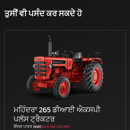
ਤੁਸੀਂ ਵੀ ਪਸੰਦ ਕਰ ਸਕਦੇ ਹੋ
ਮਹਿੰਦਰਾ 265 ਡੀਆਈ ਐਕਸਪੀ
ਪਲੱਸ ਟ੍ਰੈਕਟਰ
ਇੰਜਣ ਪਾਵਰ (kW)
24.6 kW (33 HP)