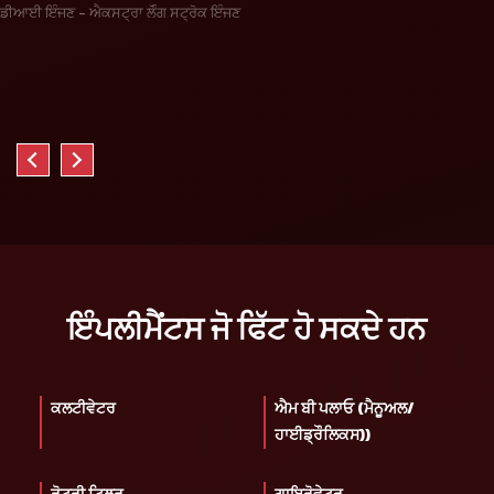
ਡੀਆਈ ਇੰਜਣ - ਐਕਸਟ੍ਰਾ ਲੋੰਗ ਸਟ੍ਰੋਕ ਇੰਜਣ
ਇੰਪਲੀਮੈਂਟਸ ਜੋ ਫਿੱਟ ਹੋ ਸਕਦੇ ਹਨ
ਕਲਟੀਵੇਟਰ
ਐਮ ਬੀ ਪਲਾਓ (ਮੈਨੂਅਲ/
ਹਾਈਡ੍ਰੌਲਿਕਸ))