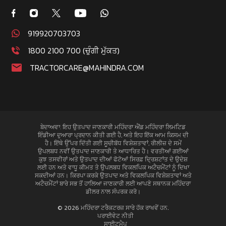
919920703703
1800 2100 700 (ਚੁੰਗੀ ਮੁੱਕਤ)
TRACTORCARE@MAHINDRA.COM
ਬੇਦਾਅਵਾ: ਇਹ ਉਤਪਾਦ ਜਾਣਕਾਰੀ ਮਹਿੰਦਰਾ ਐਂਡ ਮਹਿੰਦਰਾ ਲਿਮਟਿਡ
ਇੰਡੀਆ ਦੁਆਰਾ ਪ੍ਰਦਾਨ ਕੀਤੀ ਗਈ ਹੈ, ਅਤੇ ਇਹ ਇੱਕ ਆਮ ਕਿਸਮ ਦੀ
ਹੈ। ਇੱਥੇ ਉੱਪਰ ਦਿੱਤੀ ਗਈ ਸੂਚੀਬੱਧ ਵਿਸ਼ੇਸ਼ਤਾਵਾਂ, ਰੀਲੀਜ਼ ਦੇ ਸਮੇਂ
ਉਪਲਬਧ ਨਵੀਂ ਉਤਪਾਦ ਜਾਣਕਾਰੀ ਤੇ ਆਧਾਰਿਤ ਹੈ। ਵਰਤੀਆਂ ਗਈਆਂ
ਕੁਝ ਤਸਵੀਰਾਂ ਅਤੇ ਉਤਪਾਦ ਦੀਆਂ ਫੋਟੋਆਂ ਸਿਰਫ਼ ਦ੍ਰਿਸ਼ਟਾਂਤ ਦੇ ਉਦੇਸ਼
ਲਈ ਹਨ ਅਤੇ ਵਾਧੂ ਕੀਮਤ ਤੇ ਉਪਲਬਧ ਵਿਕਲਪਿਕ ਅਟੈਚਮੈਂਟਾਂ ਨੂੰ ਦਿਖਾ
ਸਕਦੀਆਂ ਹਨ। ਕਿਰਪਾ ਕਰਕੇ ਉਤਪਾਦ ਅਤੇ ਵਿਕਲਪਿਕ ਵਿਸ਼ੇਸ਼ਤਾਵਾਂ ਅਤੇ
ਅਟੈਚਮੈਂਟਾਂ ਬਾਰੇ ਸਭ ਤੋਂ ਹਾਲਿਆ ਜਾਣਕਾਰੀ ਲਈ ਆਪਣੇ ਸਥਾਨਕ ਮਹਿੰਦਰਾ
ਡੀਲਰ ਨਾਲ ਸੰਪਰਕ ਕਰੋ।
© 2026 ਮਹਿੰਦਰਾ ਟਰੈਕਟਰਜ਼ ਸਾਰੇ ਹੱਕ ਰਾਖਵੇਂ ਹਨ.
ਪਰਾਈਵੇਟ ਨੀਤੀ
ਸਾਈਟਮੈਪ