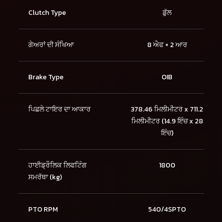
Clutch Type
ਡੁੱਲ
ਗੇਅਰਾਂ ਦੀ ਸੰਖਿਆ
8 ਐਫ + 2 ਆਰ
Brake Type
OIB
ਪਿਛਲੇ ਟਾਇਰ ਦਾ ਆਕਾਰ
378.46 ਮਿਲੀਮੀਟਰ x 711.2
ਮਿਲੀਮੀਟਰ (14.9 ਇੰਚ x 28
ਇੰਚ)
ਹਾਈਡ੍ਰੌਲਿਕ ਲਿਫਟਿੰਗ
1800
ਸਮਰੱਥਾ (kg)
PTO RPM
540/4SPTO