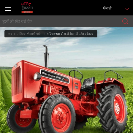
ਪੰਜਾਬੀ
ਘਰ
ਮਹਿੰਦਰਾ ਐਕਸਪੀ ਪਲੱਸ
ਮਹਿੰਦਰਾ 585 ਡੀਆਈ ਐਕਸਪੀ ਪਲੱਸ ਟ੍ਰੈਕਟਰ