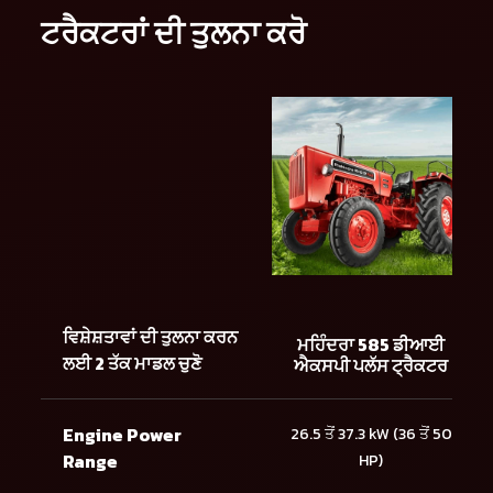
ਟਰੈਕਟਰਾਂ ਦੀ ਤੁਲਨਾ ਕਰੋ
ਵਿਸ਼ੇਸ਼ਤਾਵਾਂ ਦੀ ਤੁਲਨਾ ਕਰਨ
ਮਹਿੰਦਰਾ 585 ਡੀਆਈ
ਲਈ 2 ਤੱਕ ਮਾਡਲ ਚੁਣੋ
ਐਕਸਪੀ ਪਲੱਸ ਟ੍ਰੈਕਟਰ
Engine Power
26.5 ਤੋਂ 37.3 kW (36 ਤੋਂ 50
Range
HP)