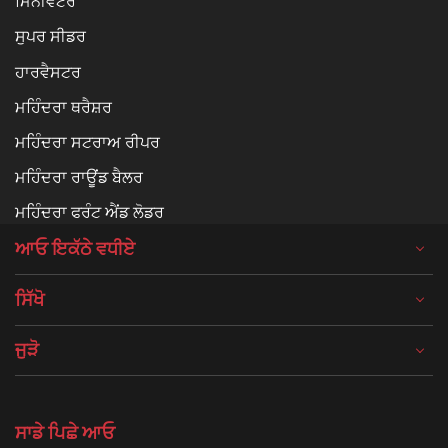
ਮਿਨੀਵੇਟਰ
ਸੁਪਰ ਸੀਡਰ
ਹਾਰਵੈਸਟਰ
ਮਹਿੰਦਰਾ ਥਰੈਸ਼ਰ
ਮਹਿੰਦਰਾ ਸਟਰਾਅ ਰੀਪਰ
ਮਹਿੰਦਰਾ ਰਾਊਂਡ ਬੈਲਰ
ਮਹਿੰਦਰਾ ਫਰੰਟ ਐਂਡ ਲੋਡਰ
ਆਓ ਇਕੱਠੇ ਵਧੀਏ
ਸਿੱਖੋ
ਜੁੜੋ
ਸਾਡੇ ਪਿਛੇ ਆਓ