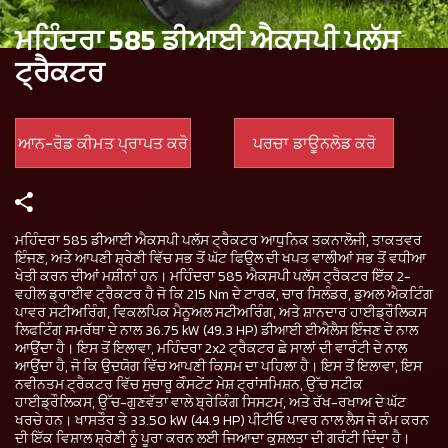
ਮਹਿੰਦਰਾ 585 ਡੀਆਈ ਐਕਸਪੀ ਪਲੱਸ
ਟ੍ਰੈਕਟਰ
ਆਨ-ਰੋਡ ਕੀਮਤ ਪ੍ਰਾਪਤ ਕਰੋ
ਪਰਚਾ ਡਾਊਨਲੋਡ ਕਰੋ
ਮਹਿੰਦਰਾ 585 ਡੀਆਈ ਐਕਸਪੀ ਪਲੱਸ ਟ੍ਰੈਕਟਰ ਆਧੁਨਿਕ ਤਕਨਾਲੋਜੀ, ਤਾਕਤਵਰ
ਇੰਜਣ, ਅਤੇ ਆਪਣੀ ਸ਼੍ਰੇਣੀ ਵਿੱਚ ਸਭ ਤੋਂ ਘੱਟ ਫਿਉਲ ਦੀ ਖਪਤ ਵਾਲੀਆਂ ਸਭ ਤੋਂ ਵਧੀਆ
ਖੇਤੀ ਕਰਨ ਦੀਆਂ ਮਸ਼ੀਨਾਂ ਹਨ। ਮਹਿੰਦਰਾ 585 ਐਕਸਪੀ ਪਲੱਸ ਟ੍ਰੈਕਟਰ ਇੱਕ 2-
ਵਹੀਲ ਡ੍ਰਾਈਵ ਟ੍ਰੈਕਟਰ ਹੈ ਜੋ ਕਿ 215 Nm ਦੇ ਟਾਰਕ, ਚਾਰ ਸਿਲੰਡਰ, ਡੁਅਲ ਐਕਟਿੰਗ
ਪਾਵਰ ਸਟੀਅਰਿੰਗ, ਵਿਕਲਪਿਕ ਮੈਨੂਅਲ ਸਟੀਅਰਿੰਗ, ਅਤੇ ਸ਼ਾਨਦਾਰ ਹਾਈਡ੍ਰੌਲਿਕਸ
ਲਿਫਟਿੰਗ ਸਮਰੱਥਾ ਦੇ ਨਾਲ 36.75 kW (49.3 HP) ਡੀਆਈ ਈਐਲੈਸ ਇੰਜਣ ਦੇ ਨਾਲ
ਆਉਂਦਾ ਹੈ। ਇਸ ਤੋਂ ਇਲਾਵਾ, ਮਹਿੰਦਰਾ 2x2 ਟ੍ਰੈਕਟਰ ਛੇ ਸਾਲਾਂ ਦੀ ਵਾਰੰਟੀ ਦੇ ਨਾਲ
ਆਉਂਦਾ ਹੈ, ਜੋ ਕਿ ਉਦਯੋਗ ਵਿੱਚ ਆਪਣੀ ਕਿਸਮ ਦਾ ਪਹਿਲਾ ਹੈ। ਇਸ ਤੋਂ ਇਲਾਵਾ, ਇਸ
ਨਵੀਨਤਮ ਟ੍ਰੈਕਟਰ ਵਿੱਚ ਸੁਚਾਰੂ ਕੋੰਸਟੇਂਟ ਮੇਸ਼ ਟ੍ਰਾਂਸਮਿਸ਼ਨ, ਉੱਚ ਸਟੀਕ
ਹਾਈਡ੍ਰੌਲਿਕਸ, ਉੱਚ-ਗੁਣਵੱਤਾ ਵਾਲੇ ਬ੍ਰੇਕਿੰਗ ਸਿਸਟਮ, ਅਤੇ ਰੱਖ-ਰਖਾਅ ਦੇ ਘੱਟ
ਖਰਚੇ ਹਨ। ਖਾਸਤੌਰ ਤੇ 33.50 kW (44.9 HP) ਪੀਟੀਓ ਪਾਵਰ ਨਾਲ ਲੈਸ ਜੋ ਕੰਮ ਕਰਨ
ਦੀ ਇੱਕ ਵਿਸ਼ਾਲ ਸ਼੍ਰੇਣੀ ਨੂੰ ਪੂਰਾ ਕਰਨ ਲਈ ਜਿਆਦਾ ਕੁਸ਼ਲਤਾ ਦੀ ਗਰੰਟੀ ਦਿੰਦਾ ਹੈ।