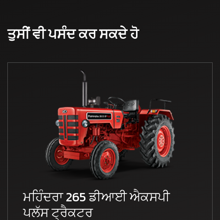
ਤੁਸੀਂ ਵੀ ਪਸੰਦ ਕਰ ਸਕਦੇ ਹੋ
ਮਹਿੰਦਰਾ 265 ਡੀਆਈ ਐਕਸਪੀ
ਪਲੱਸ ਟ੍ਰੈਕਟਰ