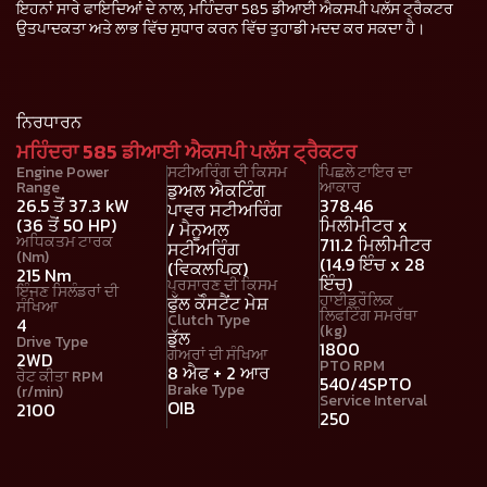
ਇਹਨਾਂ ਸਾਰੇ ਫਾਇਦਿਆਂ ਦੇ ਨਾਲ, ਮਹਿੰਦਰਾ 585 ਡੀਆਈ ਐਕਸਪੀ ਪਲੱਸ ਟ੍ਰੈਕਟਰ
ਉਤਪਾਦਕਤਾ ਅਤੇ ਲਾਭ ਵਿੱਚ ਸੁਧਾਰ ਕਰਨ ਵਿੱਚ ਤੁਹਾਡੀ ਮਦਦ ਕਰ ਸਕਦਾ ਹੈ।
ਨਿਰਧਾਰਨ
ਮਹਿੰਦਰਾ 585 ਡੀਆਈ ਐਕਸਪੀ ਪਲੱਸ ਟ੍ਰੈਕਟਰ
Engine Power
ਸਟੀਅਰਿੰਗ ਦੀ ਕਿਸਮ
ਪਿਛਲੇ ਟਾਇਰ ਦਾ
Range
ਆਕਾਰ
ਡੁਅਲ ਐਕਟਿੰਗ
26.5 ਤੋਂ 37.3 kW
378.46
ਪਾਵਰ ਸਟੀਅਰਿੰਗ
(36 ਤੋਂ 50 HP)
ਮਿਲੀਮੀਟਰ x
/ ਮੈਨੂਅਲ
ਅਧਿਕਤਮ ਟਾਰਕ
711.2 ਮਿਲੀਮੀਟਰ
ਸਟੀਅਰਿੰਗ
(Nm)
(14.9 ਇੰਚ x 28
(ਵਿਕਲਪਿਕ)
215 Nm
ਇੰਚ)
ਪ੍ਰਸਾਰਣ ਦੀ ਕਿਸਮ
ਇੰਜਣ ਸਿਲੰਡਰਾਂ ਦੀ
ਹਾਈਡ੍ਰੌਲਿਕ
ਫੁੱਲ ਕੋੰਸਟੈਂਟ ਮੇਸ਼
ਸੰਖਿਆ
ਲਿਫਟਿੰਗ ਸਮਰੱਥਾ
Clutch Type
4
(kg)
ਡੁੱਲ
Drive Type
1800
ਗੇਅਰਾਂ ਦੀ ਸੰਖਿਆ
2WD
PTO RPM
8 ਐਫ + 2 ਆਰ
ਰੇਟ ਕੀਤਾ RPM
540/4SPTO
Brake Type
(r/min)
Service Interval
OIB
2100
250