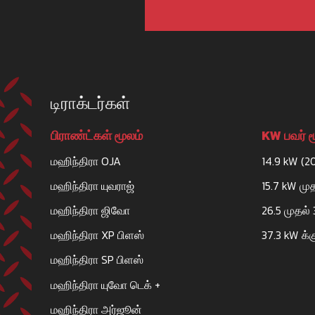
A S TRACTORS
GROUND FLOOR NO. 180/5A,KOLAR MAI
ROAD,,BANGARPET-563114,DIST -KOLAR
டிராக்டர்கள்
MAHESHWARANGAC@GMAIL.COM
CALL NOW
WHATSAPP
பிராண்ட்கள் மூலம்
KW பவர் ம
மஹிந்திரா OJA
14.9 kW (2
மஹிந்திரா யுவராஜ்
15.7 kW மு
மஹிந்திரா ஜிவோ
26.5 முதல்
A.R. MOTORS
மஹிந்திரா XP பிளஸ்
37.3 kW க்க
HAMIRPUR ROAD,HAMIRPUR MARG,NEAR SHARM
PUMP KE PASS,GHATAMPUR-209206,DIST -KANP
மஹிந்திரா SP பிளஸ்
RITIKDIXIT826@GMAIL.COM
மஹிந்திரா யுவோ டெக் +
CALL NOW
WHATSAPP
மஹிந்திரா அர்ஜூன்