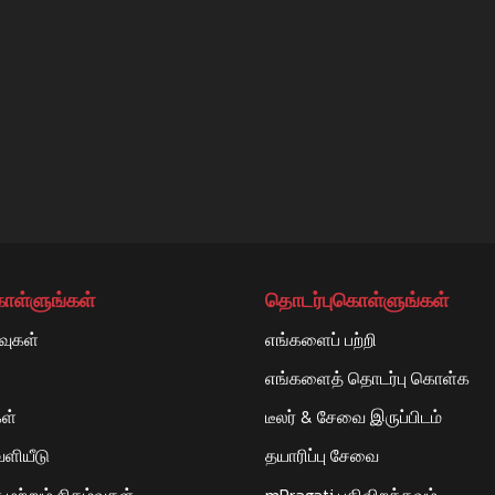
,TEHSIL
கொள்ளுங்கள்
தொடர்புகொள்ளுங்கள்
வுகள்
எங்களைப் பற்றி
எங்களைத் தொடர்பு கொள்க
ள்
டீலர் & சேவை இருப்பிடம்
RAIYA-
ளியீடு
தயாரிப்பு சேவை
மற்றும் நிகழ்வுகள்
mPragati பதிவிறக்கவும்