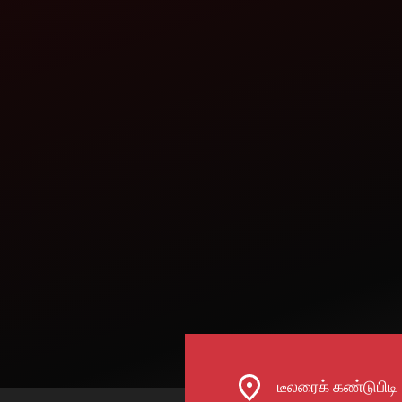
A AND S TRACTORS
SINDHIYAWAN,SULTANPUR LUCKNOW ROAD,SID
BRANCH POST OFFICE,JAGDISHPUR-227809,DIST
KHANA3964@GMAIL.COM
CALL NOW
WHATSAPP
A K MOTOR
HETIMPUR , , MAHARAJGANJ, ,ZAMANIA-233001,
GHAZIPUR
ABHISHEKSINGH3240@GMAIL.COM
CALL NOW
WHATSAPP
டீலரைக் கண்டுபிடி