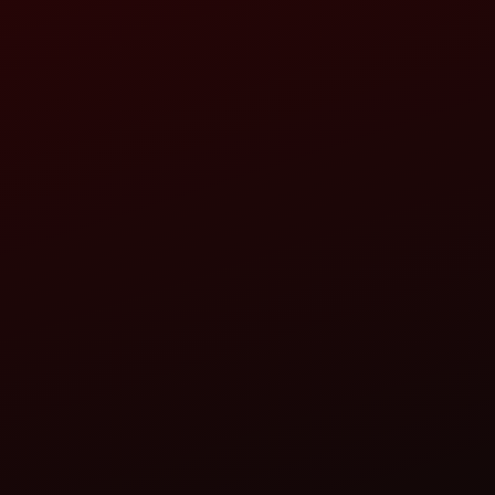
A AND S ENTERPRISES
CHAKTAJ,KATGHARA,,SAIDPUR-233304,DIST -GHA
ASENTERPRISES3320@GMAIL.COM
CALL NOW
WHATSAPP