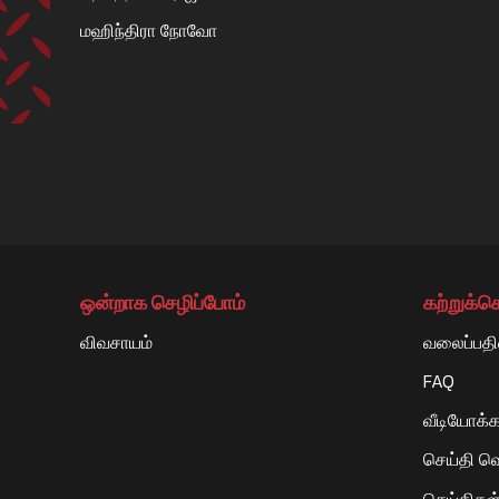
மஹிந்திரா நோவோ
A.S AUTOMOBILES
NEAR ALIGHAR HOSPITAL , TASHKA,JUDGES ROAD
SADAR,RAMPUR-244901,DIST -RAMPUR
ASAUTOMOBILES.MAHINDRA@GMAIL.COM
CALL NOW
WHATSAPP
ஒன்றாக செழிப்போம்
கற்றுக்
விவசாயம்
வலைப்பதி
AADI SHAKTI TRACTOR AGENCY
FAQ
வீடியோக்க
DIBIYAPUR BY PASS ROAD,NEAR OF BAMBA,,AU
206122,DIST -AURAIYA
செய்தி வெ
AADISHAKTITRACTORAGENCY@GMAIL.COM
செய்திகள் 