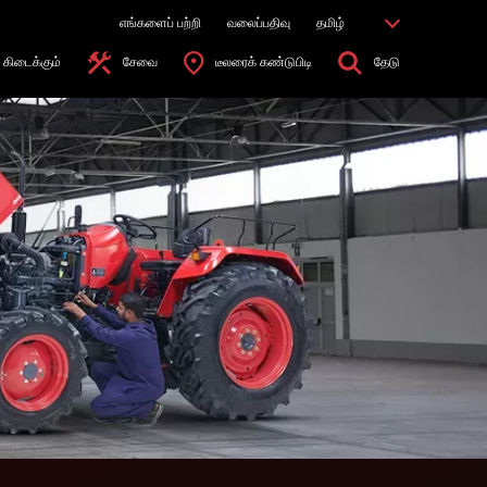
எங்களைப் பற்றி
வலைப்பதிவு
தமிழ்
கிடைக்கும்
சேவை
டீலரைக் கண்டுபிடி
தேடு