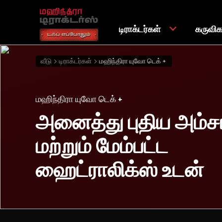
டிராக்டர்கள்
கருவி
வீடு
டிராக்டர்கள்
மஹிந்திரா யுவோ டெக் +
மஹிந்திரா யுவோ டெக் +
அனைத்து புதிய அம்ச
மற்றும் மேம்பட்ட
ஹைட்ராலிக்ஸ் உடன்