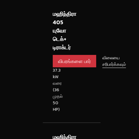
மஹிந்திரா
405
யுவோ
டெக்+
டிராக்டர்
விபரங்களை
26.5
விலையை
முதல்
சரிபார்க்கவும்
பார்
37.3
kW
வரை
(36
முதல்
50
HP)
மஹிந்திரா