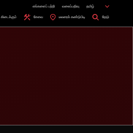
எங்களைப் பற்றி
வலைப்பதிவு
தமிழ்
கிடைக்கும்
சேவை
டீலரைக் கண்டுபிடி
தேடு