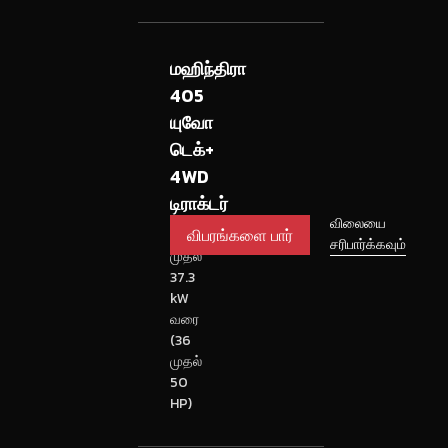
மஹிந்திரா
405
யுவோ
டெக்+
4WD
டிராக்டர்
விபரங்களை
விலையை
26.5
சரிபார்க்கவும்
பார்
முதல்
37.3
kW
வரை
(36
முதல்
50
HP)