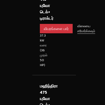
யுவோ
டெக்+
டிராக்டர்
விபரங்களை
26.5
விலையை
முதல்
சரிபார்க்கவும்
பார்
37.3
kW
வரை
(36
முதல்
50
HP)
மஹிந்திரா
475
யுவோ
டெக்+