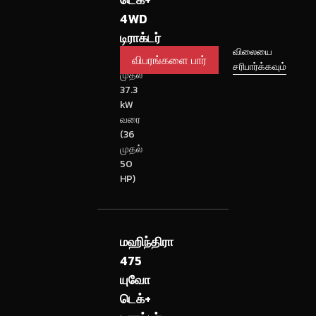
4WD
டிராக்டர்
விபரங்களை
விலையை
26.5
சரிபார்க்கவும்
பார்
முதல்
37.3
kW
வரை
(36
முதல்
50
HP)
மஹிந்திரா
475
யுவோ
டெக்+