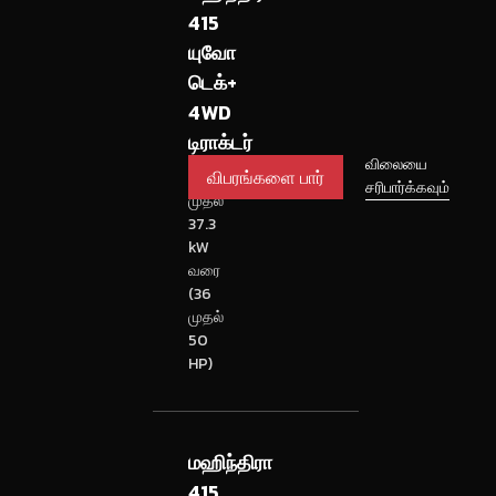
415
யுவோ
டெக்+
4WD
டிராக்டர்
விபரங்களை
விலையை
26.5
சரிபார்க்கவும்
பார்
முதல்
37.3
kW
வரை
(36
முதல்
50
HP)
மஹிந்திரா
415