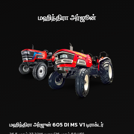
மஹிந்திரா அர்ஜூன்
மஹிந்திரா அர்ஜுன் 605 DI MS V1 டிராக்டர்