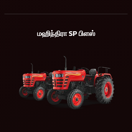
மஹிந்திரா SP பிளஸ்