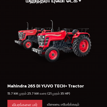
மஹிந்திரா யுவோ டெக் +
Mahindra 265 DI YUVO TECH+ Tractor
15.7 kW முதல் 25.7 kW வரை (21 முதல் 35 HP)
விபரங்களை பார்
விலையை சரிபார்க்கவும்