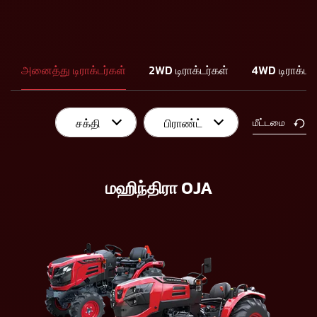
அனைத்து டிராக்டர்கள்
2WD டிராக்டர்கள்
4WD டிராக்டர்
சக்தி
பிராண்ட்
மீட்டமை
மஹிந்திரா OJA