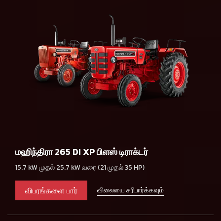
மஹிந்திரா 265 DI XP பிளஸ் டிராக்டர்
15.7 kW முதல் 25.7 kW வரை (21 முதல் 35 HP)
விபரங்களை பார்
விலையை சரிபார்க்கவும்