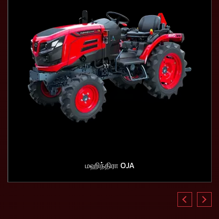
மஹிந்திரா OJA