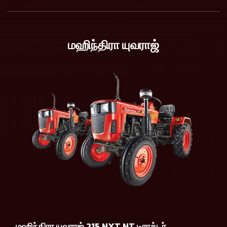
மஹிந்திரா யுவராஜ்
மஹிந்திரா யுவராஜ் 215 NXT NT டிராக்டர்