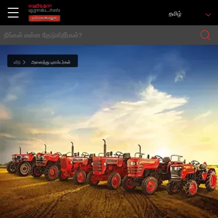
தமிழ்
வீடு
அனைத்து டிராக்டர்கள்