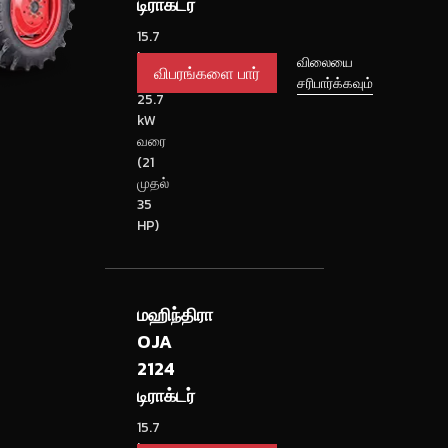
டிராக்டர்
15.7
kW
விபரங்களை
விலையை
முதல்
சரிபார்க்கவும்
பார்
25.7
kW
வரை
(21
முதல்
35
HP)
மஹிந்திரா
OJA
2124
டிராக்டர்
15.7