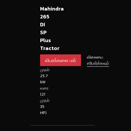
Mahindra
265
DI
SP
Plus
Tractor
விபரங்களை
விலையை
15.7
சரிபார்க்கவும்
பார்
kW
முதல்
25.7
kW
வரை
(21
முதல்
35
HP)