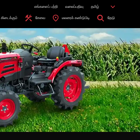
எங்களைப் பற்றி
வலைப்பதிவு
தமிழ்
கிடைக்கும்
சேவை
டீலரைக் கண்டுபிடி
தேடு