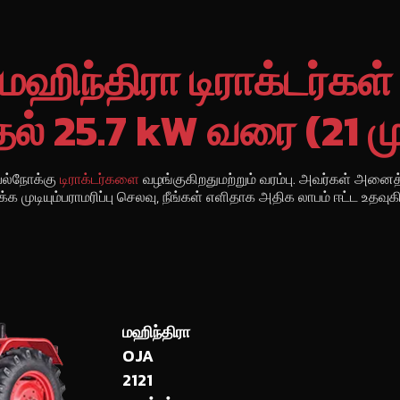
மஹிந்திரா டிராக்டர்கள
தல் 25.7 kW வரை (21 ம
 பல்நோக்கு
டிராக்டர்களை
வழங்குகிறதுமற்றும் வரம்பு. அவர்கள் அனை
்க முடியும்பராமரிப்பு செலவு, நீங்கள் எளிதாக அதிக லாபம் ஈட்ட உதவுகி
மஹிந்திரா
OJA
2121