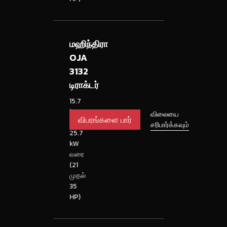
மஹிந்திரா
OJA
3132
டிராக்டர்
15.7
kW
விபரங்களை
விலையை
முதல்
சரிபார்க்கவும்
பார்
25.7
kW
வரை
(21
முதல்
35
HP)