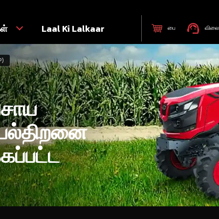
கள்
Laal Ki Lalkaar
பை
விலை 
P)
வசாய
ெயல்திறனை
கப்பட்ட