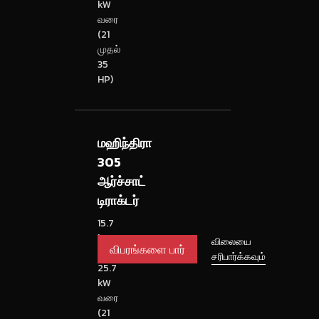
kW
வரை
(21
முதல்
35
HP)
மஹிந்திரா
305
ஆர்ச்சாட்
டிராக்டர்
15.7
kW
விபரங்களை
விலையை
முதல்
சரிபார்க்கவும்
பார்
25.7
kW
வரை
(21