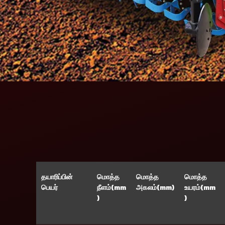
தயாரிப்பின்
மொத்த
மொத்த
மொத்த
பெயர்
நீளம்(mm
அகலம்(mm)
உயரம்(mm
)
)