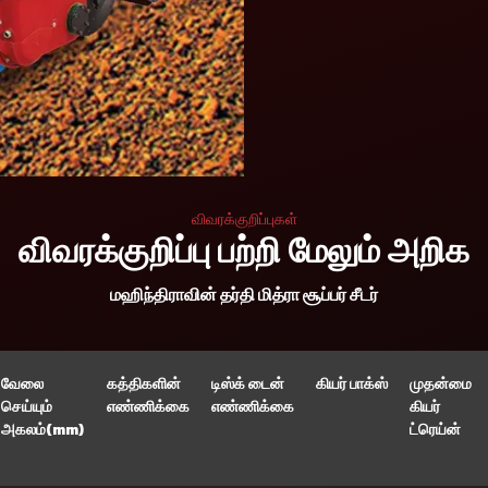
விவரக்குறிப்புகள்
விவரக்குறிப்பு பற்றி மேலும் அறிக
மஹிந்திராவின் தர்தி மித்ரா சூப்பர் சீடர்
வேலை
கத்திகளின்
டிஸ்க் டைன்
கியர் பாக்ஸ்
முதன்மை
செய்யும்
எண்ணிக்கை
எண்ணிக்கை
கியர்
அகலம்(mm)
ட்ரெய்ன்