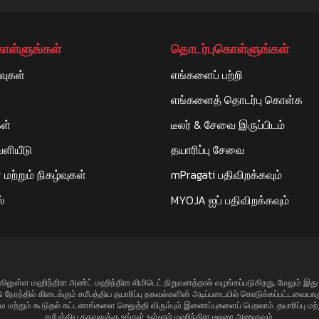
கொள்ளுங்கள்
தொடர்புகொள்ளுங்கள்
வுகள்
எங்களைப் பற்றி
எங்களைத் தொடர்பு கொள்க
ள்
டீலர் & சேவை இருப்பிடம்
ளியீடு
தயாரிப்பு சேவை
மற்றும் நிகழ்வுகள்
mPragati பதிவிறக்கவும்
்
MYOJA ஐப் பதிவிறக்கவும்
தியாவிலுள்ள மஹிந்திரா அண்ட் மஹிந்திரா லிமிடெட் நிறுவனத்தால் வழங்கப்படுகிறது, மேலும் இ
டு நேரத்தில் கிடைக்கும் சமீபத்திய தயாரிப்பு தகவல்களின் அடிப்படையில் கொடுக்கப்பட்டவையாகும
மே மற்றும் கூடுதல் கட்டணங்களை செலுத்தி விரும்பும் இணைப்புகளைப் பெறலாம். தயாரிப்பு மற்
சமீபத்திய தகவலுக்கு உங்கள் உள்ளூர் மஹிந்திரா டீலரை அணுகவும்.