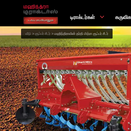
டிராக்டர்கள்
கருவி
வீடு
சூப்பர் சீடர்
மஹிந்திராவின் தர்தி மித்ரா சூப்பர் சீடர்