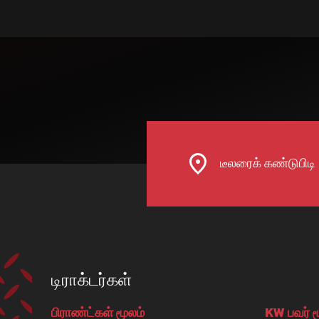
டீலரைக் கண்டுபிடி
டிராக்டர்கள்
பிராண்ட்கள் மூலம்
KW பவர் ம