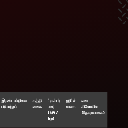
இரண்டாம்நிலை
கத்தி
ட்ராக்டர்
ஹிட்ச்
எடை
பரிமாற்றம்
வகை
பவர்
வகை
கிலோவில்
(kW /
(தோராயமாக)
hp)