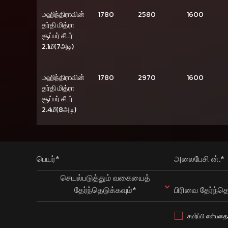
மஹிந்திராவின்
1780
2580
1600
தர்தி மித்ரா
சூப்பர் சீடர்
2.1மீ(7அடி)
மஹிந்திராவின்
1780
2970
1600
தர்தி மித்ரா
சூப்பர் சீடர்
2.4மீ(8அடி)
பெயர்*
அலைபேசி ன்.*
செயல்படுத்தும் வகையைத்
தேர்ந்தெடுக்கவும்*
பிரிவை தேர்ந்தெ
சமர்ப்பி என்பதை