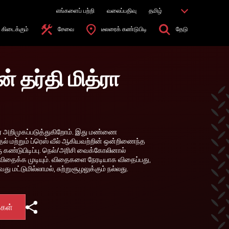
எங்களைப் பற்றி
வலைப்பதிவு
தமிழ்
கிடைக்கும்
சேவை
டீலரைக் கண்டுபிடி
தேடு
் தர்தி மித்ரா
ீடரை அறிமுகப்படுத்துகிறோம். இது மண்ணை
தல் மற்றும் ப்ரெஸ் வீல் ஆகியவற்றின் ஒன்றிணைந்த
 கண்டுபிடிப்பு. நெல்/அரிசி வைக்கோலினால்
தைக்க முடியும். விதைகளை நேரடியாக விதைப்பது,
ு மட்டுமில்லாமல், சுற்றுசூழலுக்கும் நல்லது.
்கள்