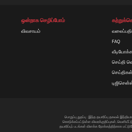
ஒன்றாக செழிப்போம்
கற்றுக்
விவசாயம்
வலைப்பதி
FAQ
வீடியோக்க
செய்தி வெ
செய்திகள் 
டிஜிசென்ஸ
பொறுப்பு துறப்பு : இந்த தயாரிப்பு தகவல் இந்
கொடுக்கப்பட்டுள்ள விவரக்குறிப்புகள், வெளியீட்
தயாரிப்புப் படங்கள் விளக்க நோக்கத்திற்காக மட்டு