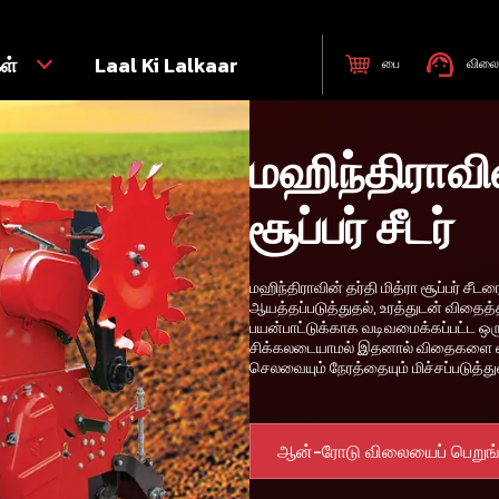
கள்
Laal Ki Lalkaar
பை
விலை 
மஹிந்திராவின
சூப்பர் சீடர்
மஹிந்திராவின் தர்தி மித்ரா சூப்பர் ச
ஆயத்தப்படுத்துதல், உரத்துடன் விதைத்
பயன்பாட்டுக்காக வடிவமைக்கப்பட்ட ஒரு
சிக்கலடையாமல் இதனால் விதைகளை வி
செலவையும் நேரத்தையும் மிச்சப்படுத்துவத
ஆன்-ரோடு விலையைப் பெறுங