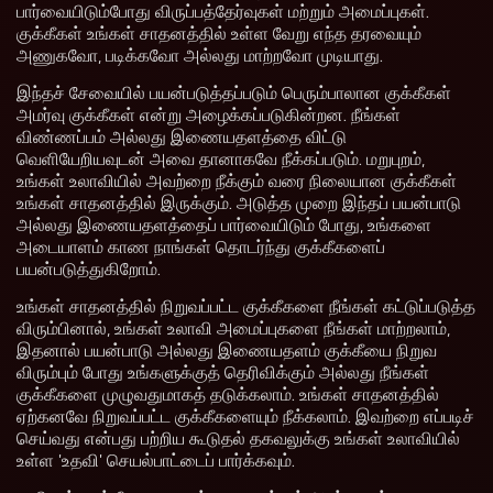
பார்வையிடும்போது விருப்பத்தேர்வுகள் மற்றும் அமைப்புகள்.
குக்கீகள் உங்கள் சாதனத்தில் உள்ள வேறு எந்த தரவையும்
அணுகவோ, படிக்கவோ அல்லது மாற்றவோ முடியாது.
இந்தச் சேவையில் பயன்படுத்தப்படும் பெரும்பாலான குக்கீகள்
அமர்வு குக்கீகள் என்று அழைக்கப்படுகின்றன. நீங்கள்
விண்ணப்பம் அல்லது இணையதளத்தை விட்டு
வெளியேறியவுடன் அவை தானாகவே நீக்கப்படும். மறுபுறம்,
உங்கள் உலாவியில் அவற்றை நீக்கும் வரை நிலையான குக்கீகள்
உங்கள் சாதனத்தில் இருக்கும். அடுத்த முறை இந்தப் பயன்பாடு
அல்லது இணையதளத்தைப் பார்வையிடும் போது, உங்களை
அடையாளம் காண நாங்கள் தொடர்ந்து குக்கீகளைப்
பயன்படுத்துகிறோம்.
உங்கள் சாதனத்தில் நிறுவப்பட்ட குக்கீகளை நீங்கள் கட்டுப்படுத்த
விரும்பினால், உங்கள் உலாவி அமைப்புகளை நீங்கள் மாற்றலாம்,
இதனால் பயன்பாடு அல்லது இணையதளம் குக்கீயை நிறுவ
விரும்பும் போது உங்களுக்குத் தெரிவிக்கும் அல்லது நீங்கள்
குக்கீகளை முழுவதுமாகத் தடுக்கலாம். உங்கள் சாதனத்தில்
ஏற்கனவே நிறுவப்பட்ட குக்கீகளையும் நீக்கலாம். இவற்றை எப்படிச்
செய்வது என்பது பற்றிய கூடுதல் தகவலுக்கு உங்கள் உலாவியில்
உள்ள 'உதவி' செயல்பாட்டைப் பார்க்கவும்.