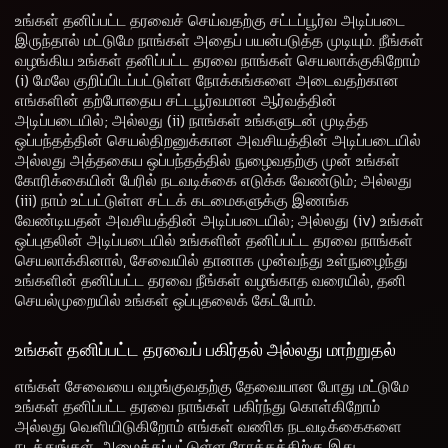
உங்கள் தனிப்பட்ட தரவைச் செய்வதற்கு சட்டப்பூர்வ அடிப்படை
இருந்தால் மட்டுமே நாங்கள் அதைப் பயன்படுத்த முடியும். நீங்கள்
வழங்கிய உங்கள் தனிப்பட்ட தரவை நாங்கள் செயலாக்குகிறோம்
(i) மேலே குறிப்பிடப்பட்டுள்ள நோக்கங்களை அடைவதற்கான
எங்களின் தற்போதைய சட்டபூர்வமான ஆர்வத்தின்
அடிப்படையில்; அல்லது (ii) நாங்கள் உங்களுடன் முடித்த
ஒப்பந்தத்தின் செயல்திறனுக்கான அவசியத்தின் அடிப்படையில்
அல்லது அத்தகைய ஒப்பந்தத்தில் நுழைவதற்கு முன் உங்கள்
கோரிக்கையின் பேரில் நடவடிக்கை எடுக்க வேண்டும்; அல்லது
(iii) நாம் உட்பட்டுள்ள சட்டக் கடமைகளுக்கு இணங்க
வேண்டியதன் அவசியத்தின் அடிப்படையில்; அல்லது (iv) உங்கள்
ஒப்புதலின் அடிப்படையில் உங்களின் தனிப்பட்ட தரவை நாங்கள்
செயலாக்கினால், சேவையில் தானாக முன்வந்து உள்நுழைந்து
உங்களின் தனிப்பட்ட தரவை நீங்கள் வழங்காத வரையில், தனி
செயல்முறையில் உங்கள் ஒப்புதலைக் கேட்போம்.
உங்கள் தனிப்பட்ட தரவைப் பகிர்தல் அல்லது மாற்றுதல்
எங்கள் சேவையை வழங்குவதற்கு தேவையான போது மட்டுமே
உங்கள் தனிப்பட்ட தரவை நாங்கள் பகிர்ந்து கொள்கிறோம்
அல்லது வெளியிடுகிறோம் எங்கள் வணிக நடவடிக்கைகளை
நடத்துங்கள். அமைக்கப்பட்டுள்ள நோக்கத்திற்கு இது