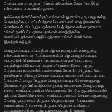
அடையாளச் சான்றுடன் நீங்கள் பதிலளிக்க வேண்டும் இந்த
உரிமைகளைப் பயன்படுத்துங்கள்.
ஒவ்வொரு கோரிக்கைக்கும் எங்களால் இணங்க முடியாது என்று
பொருந்தக்கூடிய சட்டம் தேவைப்படலாம் என்பதை நினைவில்
கொள்ளவும். சட்டப்பூர்வ தக்கவைப்புத் தேவைகள் காரணமாக
உங்கள் தனிப்பட்ட தரவை நாங்கள் வைத்திருக்க
வேண்டியிருக்கலாம் அழிப்பதற்கான உங்கள் கோரிக்கை
இருந்தபோதிலும்.
பொருந்தக்கூடிய சட்டத்தின் கீழ், மற்றவற்றுடன் உங்களுக்கு
உரிமைகள் உள்ளன (நிபந்தனைகளின் கீழ் பொருந்தக்கூடிய
சட்டத்தில்): (i) நாங்கள் எந்த வகையான தனிப்பட்ட தரவு
வைத்திருக்கிறோம் என்பதைச் சரிபார்க்க நீங்கள் மற்றும்
அத்தகைய தரவுகளின் நகல்களைக் கோர, (ii) திருத்தம் கோர,
துல்லியமற்ற அல்லது செயலாக்கப்பட்ட உங்கள் தனிப்பட்ட தரவை
நிரப்புதல் அல்லது நீக்குதல் பொருந்தக்கூடிய தேவைகளுக்கு
இணங்காதது, (iii) கட்டுப்படுத்தும்படி எங்களைக் கோருவதற்கு
உங்கள் தனிப்பட்ட தரவின் செயலாக்கம், (iv) சில சூழ்நிலைகளில்
எதிர்க்க வேண்டும் உங்கள் தனிப்பட்ட தரவைச் செயலாக்குவதற்கு
அல்லது ஒப்புதலைத் திரும்பப் பெறுவதற்கான நியாயமான
காரணங்கள் அத்தகைய திரும்பப் பெறுதல் பாதிக்காத
செயலாக்கத்திற்கு முன்பு வழங்கப்பட்டது நிறுவனம்