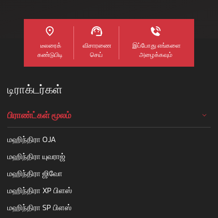
டீலரைக்
விசாரணை
இப்போது எங்களை
கண்டுபிடி
செய்
அழைக்கவும்
டிராக்டர்கள்
பிராண்ட்கள் மூலம்
மஹிந்திரா OJA
மஹிந்திரா யுவராஜ்
மஹிந்திரா ஜிவோ
மஹிந்திரா XP பிளஸ்
மஹிந்திரா SP பிளஸ்