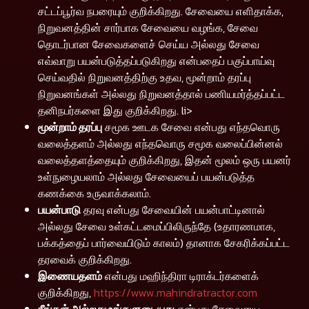
சட்டப்பூர்வ நபரையும் குறிக்கிறது. சேவையை எளிதாக்க,
நிறுவனத்தின் சார்பாக சேவையை வழங்க, சேவை
தொடர்பான சேவைகளைச் செய்ய அல்லது சேவை
எவ்வாறு பயன்படுத்தப்படுகிறது என்பதைப் பகுப்பாய்வு
செய்வதில் நிறுவனத்திற்கு உதவ, மூன்றாம் தரப்பு
நிறுவனங்கள் அல்லது நிறுவனத்தால் பணியமர்த்தப்பட்ட
தனிநபர்களை இது குறிக்கிறது. li>
மூன்றாம் தரப்பு
சமூக ஊடக சேவை என்பது எந்தவொரு
வலைத்தளம் அல்லது எந்தவொரு சமூக வலைப்பின்னல்
வலைத்தளத்தையும் குறிக்கிறது, இதன் மூலம் ஒரு பயனர்
உள்நுழையலாம் அல்லது சேவையைப் பயன்படுத்த
கணக்கை உருவாக்கலாம்.
பயன்பாடு
தரவு என்பது சேவையின் பயன்பாட்டினால்
அல்லது சேவை உள்கட்டமைப்பிலிருந்தே (உதாரணமாக,
பக்கத்தைப் பார்வையிடும் காலம்) தானாக சேகரிக்கப்பட்ட
தரவைக் குறிக்கிறது.
இணையதளம்
என்பது மஹிந்திரா டிராக்டர்களைக்
குறிக்கிறது,
https://www.mahindratractor.com
நீங்கள் அல்லது உங்களுடையது
என்பது சேவையை