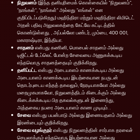
நிறுவனம்
(இந்த தனியுரிமைக் கொள்கையில் "நிறுவனம்",
"நாங்கள்", "நாங்கள்" அல்லது "எங்கள்" என
குறிப்பிடப்படுகிறது) மஹிந்திரா மற்றும் மஹிந்திரா லிமிடெட்
அதன் பதிவு அலுவலகத்தை கேட்வே கட்டிடத்தில்
கொண்டுள்ளது. , அப்பல்லோ பண்டர், மும்பை, 400 001,
மகாராஷ்டிரா, இந்தியா.
சாதனம்
என்பது கணினி, மொபைல் சாதனம் அல்லது
டிஜிட்டல் டேப்லெட் போன்ற சேவையை அணுகக்கூடிய
எந்தவொரு சாதனத்தையும் குறிக்கிறது.
தனிப்பட்ட
என்பது அடையாளம் காணக்கூடிய அல்லது
அடையாளம் காணக்கூடிய இயற்கையான நபருடன்
தொடர்புடைய எந்தத் தகவலும், நேரடியாகவோ அல்லது
மறைமுகமாகவோ, நிறுவனத்திடம் கிடைக்கும் அல்லது
கிடைக்கக்கூடிய பிற தகவல்களுடன் இணைந்து,
அத்தகைய நபரை அடையாளம் காண முடியும். .
சேவை
என்பது பயன்பாடு அல்லது இணையதளம் அல்லது
இரண்டையும் குறிக்கிறது.
சேவை வழங்குநர்
என்பது நிறுவனத்தின் சார்பாக தரவைச்
செயலாக்கும் எந்தவொரு இயற்கையான அல்லது