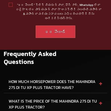
“ధర పొందండి” క్లిక్ చేయడం ద్వారా, ఫోన్ కాల్, WhatsApp లేదా
ఏదైనా ఇతర మాధ్యమం ద్వారా నా ఆసక్తికి సంబంధించి మహీంద్రా
& మహీంద్రా మరియు సహచరులు సంప్రదించడానికి నేను
అంగీకరిస్తున్నాను.
Frequently Asked
Questions
+
HOW MUCH HORSEPOWER DOES THE MAHINDRA
275 DI TU XP PLUS TRACTOR HAVE?
+
WHAT IS THE PRICE OF THE MAHINDRA 275 DI TU
XP PLUS TRACTOR?