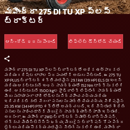
మహీంద్రా 275 DI TU XP ప్లస్
ట్రాక్టర్
ఆన్-రోడ్ ధరను పొందండి
లీఫ్లెట్ డౌన్‌లోడ్ చేయండి
మహీంద్రా 275 DI TU XP ప్లస్ ట్రాక్టర్‌తో అధిక ఉత్పాదకత
మరియు గరిష్ట లాభాల ప్రపంచంలోకి అడుగు పెట్టండి. ఈ 275 TU
XP PLUS ట్రాక్టర్ శక్తివంతమైన 29.1 kW (39 HP) ELS DI ఇంజన్
మరియు ఆకట్టుకునే ఇంధన సామర్థ్యంతో 152 Nm టార్క్‌ను కలిగి
ఉంది. ఆకట్టుకునే 1500 kgల హైడ్రాలిక్ లిఫ్టింగ్ సామర్థ్యంతో
మీరు సునాయాసంగా భారీ లోడ్‌లను నిర్వహించవచ్చు మరియు
ఇదివరికటి కంటే వేగంగా పనులను పూర్తి చేయవచ్చు. విశేషమైన
25.35 KW (34 HP) PTO శక్తితో అమర్చబడి, ఇది విస్తృత శ్రేణి
పనులను సాధించడానికి మెరుగైన సామర్థ్యాన్ని హామీ ఇస్తుంది.
అదనంగా, ఈ మహీంద్రా 2WD ట్రాక్టర్ స్మూత్ ట్రాన్స్‌మిషన్,
తక్కువ మెయిన్టెనెన్స్ ఖర్చు, మెరుగైన ట్రాక్షన్ కోసం పెద్ద
టైర్లు మరియు సౌకర్యవంతమైన సీటింగ్‌ను కలిగి ఉంది. మహీంద్రా