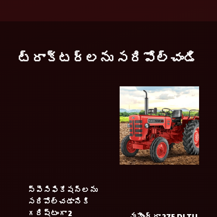
ట్రాక్టర్లను సరిపోల్చండి
స్పెసిఫికేషన్లను
సరిపోల్చడానికి
గరిష్టంగా 2
మహీంద్రా 275 DI TU