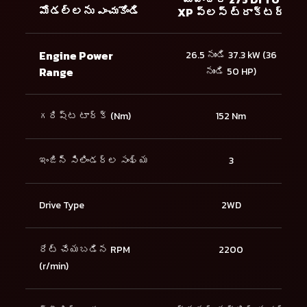
మోడల్లను ఎంచుకోండి
XP ప్లస్ ట్రాక్టర్
Engine Power
26.5 నుండి 37.3 kW (36
Range
నుండి 50 HP)
గరిష్ట టార్క్ (Nm)
152 Nm
ఇంజిన్ సిలిండర్ల సంఖ్య
3
Drive Type
2WD
రేట్ చేయబడిన RPM
2200
(r/min)