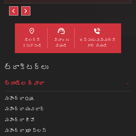
డీలర్ని
విచారణ
ఇప్పుడు మమ్మల్ని
కనుగొనండి
చేయండి
కాల్ చేయండి
ట్రాక్టర్లు
బ్రాండ్ల ద్వారా
మహీంద్రా OJA
మహీంద్రా యువరాజ్
మహీంద్రా జీవో
మహీంద్రా XP ప్లస్