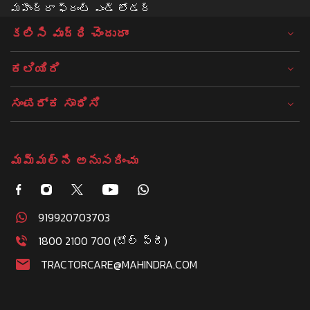
మహీంద్రా ఫ్రంట్ ఎండ్ లోడర్
కలిసి వృద్ధి చెందుదాం
ಕಲಿಯಿರಿ
ಸಂಪರ್ಕ ಸಾಧಿಸಿ
మమ్మల్ని అనుసరించు
919920703703
1800 2100 700 (టోల్ ఫ్రీ)
TRACTORCARE@MAHINDRA.COM