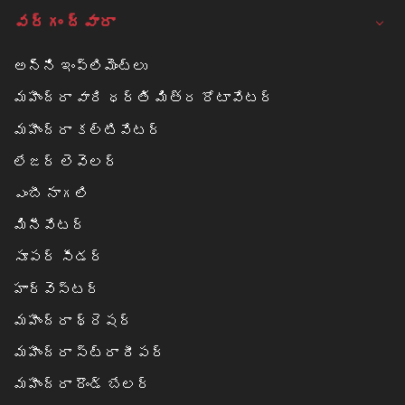
వర్గం ద్వారా
అన్ని ఇంప్లిమెంట్లు
మహీంద్రా వారి ధర్తి మిత్ర రోటావేటర్
మహీంద్రా కల్టివేటర్
లేజర్ లెవెలర్
ఎంబీ నాగలి
మినీవేటర్
సూపర్ సీడర్
హార్వెస్టర్
మహీంద్రా థ్రెషర్
మహీంద్రా స్ట్రా రీపర్
మహీంద్రా రౌండ్ బేలర్‌