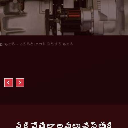
DI ఇంజన్ - ఎక్స్ట్రా లాంగ్ స్ట్రోక్ ఇంజన్
సరిపోయేలా అమలు చేస్తుంది