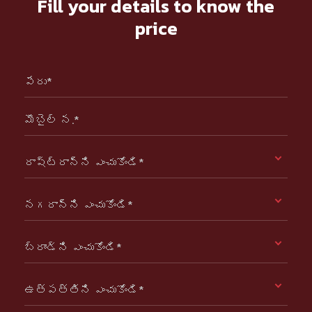
Fill your details to know the
price
పేరు*
మొబైల్ న.*
రాష్ట్రాన్ని ఎంచుకోండి*
నగరాన్ని ఎంచుకోండి*
బ్రాండ్ని ఎంచుకోండి*
ఉత్పత్తిని ఎంచుకోండి*