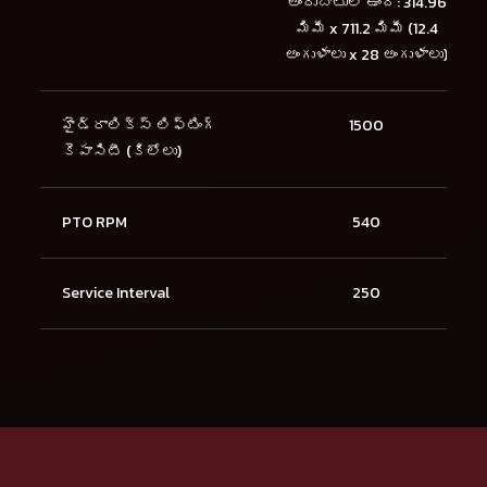
అందుబాటులో ఉంది: 314.96
మిమీ x 711.2 మిమీ (12.4
అంగుళాలు x 28 అంగుళాలు)
హైడ్రాలిక్స్ లిఫ్టింగ్
1500
కెపాసిటీ (కిలోలు)
PTO RPM
540
Service Interval
250