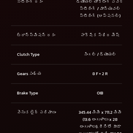
స్టీరింగ్ రకం
డ్యూయల్ యాక్టింగ్ పవర్
స్టీరింగ్ / మాన్యువల్
స్టీరింగ్ (ఆప్షనల్)
ట్రాన్స్మిషన్ రకం
పాక్షిక స్థిర మెష్
Clutch Type
సింగల్ / డ్యూయల్
Gears సంఖ్య
8 F + 2 R
Brake Type
OIB
వెనుక టైర్ పరిమాణం
345.44 మిమీ x 711.2 మిమీ
(13.6 అంగుళాలు x 28
అంగుళాలు). దీనితో కూడా