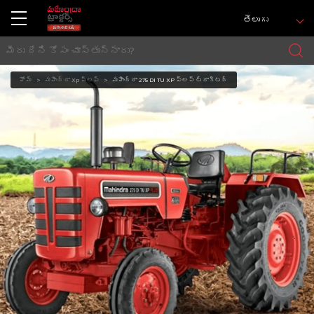
తెలుగు
హోమ్
మహీంద్రా Xp ప్లస్
మహీంద్రా 275 DI TU XP ప్లస్ ట్రాక్టర్