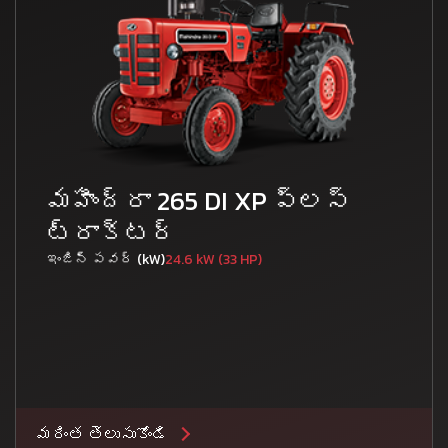
మహీంద్రా 265 DI XP ప్లస్
ట్రాక్టర్
ఇంజిన్ పవర్ (kW)
24.6 kW (33 HP)
మరింత తెలుసుకోండి