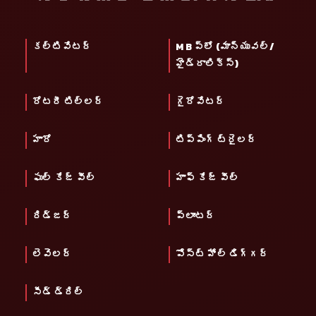
కల్టివేటర్
M B ప్లో (మాన్యువల్/
హైడ్రాలిక్స్)
రోటరీ టిల్లర్
గైరోవేటర్
హారో
టిప్పింగ్ ట్రైలర్
ఫుల్ కేజ్ వీల్
హాఫ్ కేజ్ వీల్
రిడ్జర్
ప్లాంటర్
లెవెలర్
పోస్ట్ హోల్ డిగ్గర్
సీడ్ డ్రిల్