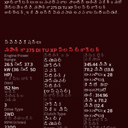
XP ట్రాక్టర్లు ఆరు సంవత్సరాల వారంటీని అందించే పరిశ్రమలో
మొట్టమొదటివి. మహీంద్రా 275 DI TU XP ప్లస్ ట్రాక్టర్
ఆల్‌రౌండర్, ఇది మీ అన్ని వ్యవసాయ అవసరాలను తీరుస్తుంది.
స్పెసిఫికేషన్లు
మహీంద్రా 275 DI TU XP ప్లస్ ట్రాక్టర్
Engine Power
స్టీరింగ్ రకం
వెనుక టైర్
Range
పరిమాణం
డ్యూయల్
26.5 నుండి 37.3
345.44 మిమీ x
యాక్టింగ్
kW (36 నుండి 50
711.2 మిమీ (13.6
పవర్
HP)
అంగుళాలు x 28
స్టీరింగ్ /
గరిష్ట టార్క్
అంగుళాలు).
మాన్యువల్
(Nm)
దీనితో కూడా
స్టీరింగ్
152 Nm
అందుబాటులో
(ఆప్షనల్)
ఇంజిన్
ఉంది: 314.96
ట్రాన్స్మిషన్
సిలిండర్ల
రకం
మిమీ x 711.2
సంఖ్య
పాక్షిక
3
మిమీ (12.4
స్థిర మెష్
Drive Type
అంగుళాలు x 28
2WD
Clutch Type
అంగుళాలు)
సింగల్ /
రేట్ చేయబడిన
హైడ్రాలిక్స్
RPM (r/min)
డ్యూయల్
లిఫ్టింగ్
2200