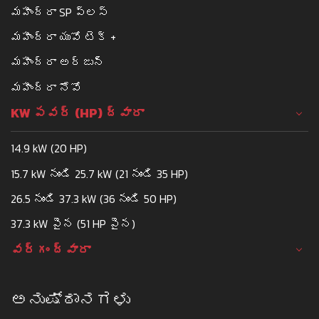
మహీంద్రా SP ప్లస్
మహీంద్రా యువో టెక్ +
మహీంద్రా అర్జున్
మహీంద్రా నోవో
KW పవర్ (HP) ద్వారా
14.9 kW (20 HP)
15.7 kW నుండి 25.7 kW (21 నుండి 35 HP)
26.5 నుండి 37.3 kW (36 నుండి 50 HP)
37.3 kW పైన (51 HP పైన)
వర్గం ద్వారా
ಅನುಷ್ಠಾನಗಳು