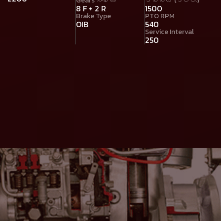
Gears సంఖ్య
కెపాసిటీ (కిలోలు)
8 F + 2 R
1500
Brake Type
PTO RPM
OIB
540
Service Interval
250