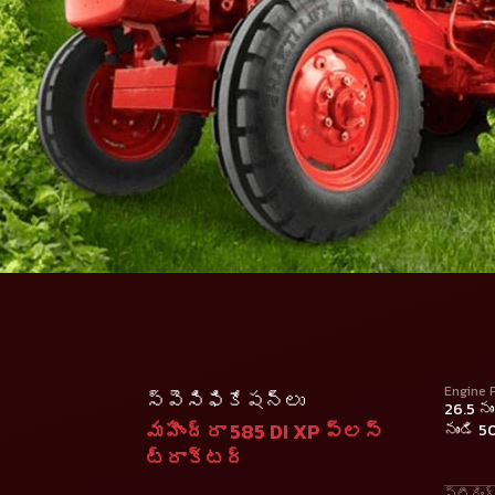
Engine 
స్పెసిఫికేషన్లు
26.5 ను
మహీంద్రా 585 DI XP ప్లస్
నుండి 5
ట్రాక్టర్
స్టీరిం