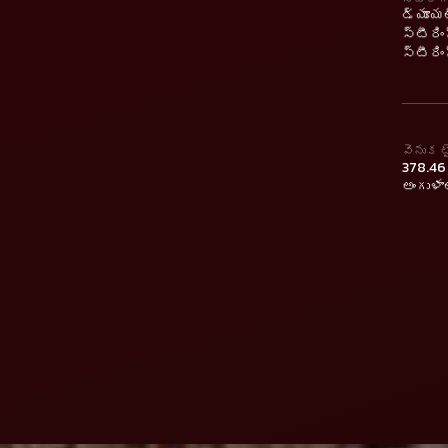
డ్యూయల
స్టీరిం
స్టీరి
వెనుక ట
378.46 
అంగుళాల