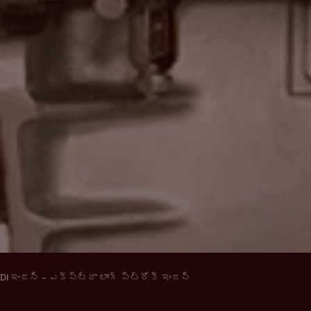
DI ఇంజన్ - ఎక్స్ట్రా లాంగ్ స్ట్రోక్ ఇంజన్