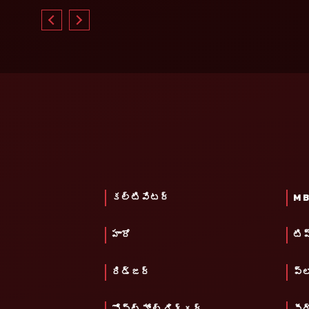
కల్టివేటర్
M B
హారో
టిప
రిడ్జర్
ప్ల