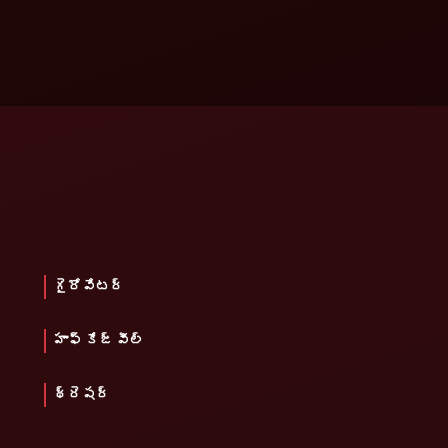
గైరోవేటర్
హాఫ్ కేజ్ వీల్
థ్రెషర్