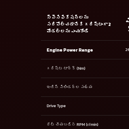
స్పెసిఫికేషన్లను
మ
సరిపోల్చడానికి గరిష్టంగా 2
మోడల్లను ఎంచుకోండి
Engine Power Range
26
గరిష్ట టార్క్ (Nm)
ఇంజిన్ సిలిండర్ల సంఖ్య
Drive Type
రేట్ చేయబడిన RPM (r/min)