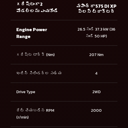
గరిష్టంగా 2
మహీంద్రా 575 DI XP
మోడల్లను ఎంచుకోండి
ప్లస్ ట్రాక్టర్
Engine Power
26.5 నుండి 37.3 kW (36
Range
నుండి 50 HP)
గరిష్ట టార్క్ (Nm)
207 Nm
ఇంజిన్ సిలిండర్ల సంఖ్య
4
Drive Type
2WD
రేట్ చేయబడిన RPM
2000
(r/min)