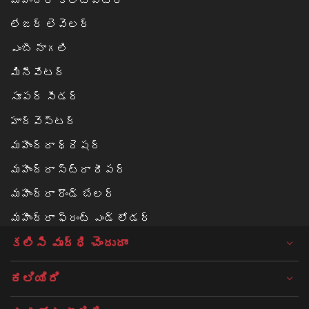
లేజర్ లెవెలర్
ఎంబీ నాగలి
మినీవేటర్
సూపర్ సీడర్
హార్వెస్టర్
మహీంద్రా థ్రెషర్
మహీంద్రా స్ట్రా రీపర్
మహీంద్రా రౌండ్ బేలర్‌
మహీంద్రా ఫ్రంట్ ఎండ్ లోడర్
కలిసి వృద్ధి చెందుదాం
ಕಲಿಯಿರಿ