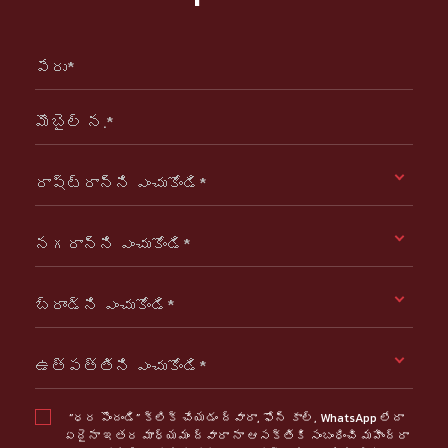
పేరు*
మొబైల్ న.*
రాష్ట్రాన్ని ఎంచుకోండి*
నగరాన్ని ఎంచుకోండి*
బ్రాండ్ని ఎంచుకోండి*
ఉత్పత్తిని ఎంచుకోండి*
“ధర పొందండి” క్లిక్ చేయడం ద్వారా, ఫోన్ కాల్, WhatsApp లేదా
ఏదైనా ఇతర మాధ్యమం ద్వారా నా ఆసక్తికి సంబంధించి మహీంద్రా