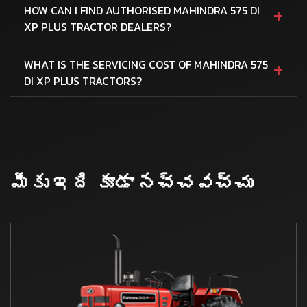
+
HOW CAN I FIND AUTHORISED MAHINDRA 575 DI
XP PLUS TRACTOR DEALERS?
+
WHAT IS THE SERVICING COST OF MAHINDRA 575
DI XP PLUS TRACTORS?
మీకు ఇది కూడా నచ్చవచ్చు