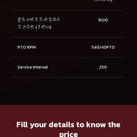
అంగుళాలు)
హైడ్రాలిక్స్ లిఫ్టింగ్
1500
కెపాసిటీ (కిలోలు)
PTO RPM
540/4SPTO
Service Interval
250
Fill your details to know the
price