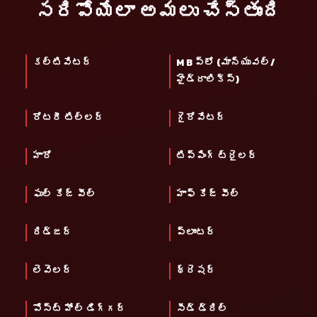
సరిపోయేలా అమలు చేస్తుంది
కల్టివేటర్
M B ప్లో (మాన్యువల్/
హైడ్రాలిక్స్)
రోటరీ టిల్లర్
గైరోవేటర్
హారో
టిప్పింగ్ ట్రైలర్
ఫుల్ కేజ్ వీల్
హాఫ్ కేజ్ వీల్
రిడ్జర్
ప్లాంటర్
లెవెలర్
థ్రెషర్
పోస్ట్ హోల్ డిగ్గర్
సీడ్ డ్రిల్