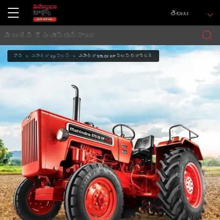
తెలుగు
హోమ్
మహీంద్రా Xp ప్లస్
మహీంద్రా 575 DI XP ప్లస్ ట్రాక్టర్