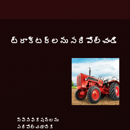
ట్రాక్టర్లను సరిపోల్చండి
స్పెసిఫికేషన్లను
సరిపోల్చడానికి