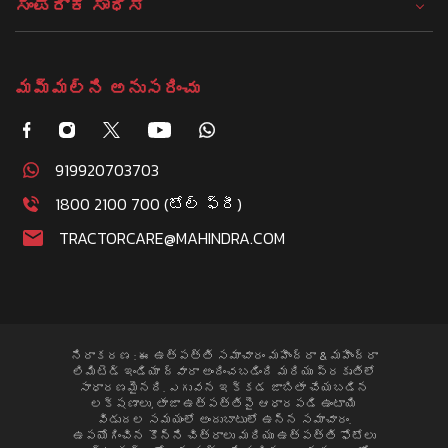
ಸಂಪರ್ಕ ಸಾಧಿಸಿ
మమ్మల్ని అనుసరించు
919920703703
1800 2100 700 (టోల్ ఫ్రీ)
TRACTORCARE@MAHINDRA.COM
నిరాకరణ : ఈ ఉత్పత్తి సమాచారం మహీంద్రా & మహీంద్రా
లిమిటెడ్ ఇండియా ద్వారా అందించబడింది మరియు ప్రకృతిలో
సాధారణమైనది. ఎగువన ఇక్కడ జాబితా చేయబడిన
లక్షణాలు, తాజా ఉత్పత్తిపై ఆధారపడి ఉంటాయి
విడుదల సమయంలో అందుబాటులో ఉన్న సమాచారం.
ఉపయోగించిన కొన్ని చిత్రాలు మరియు ఉత్పత్తి ఫోటోలు