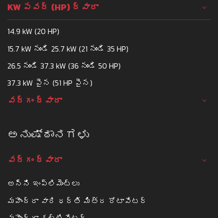
KW పవర్ (HP) ద్వారా
14.9 kW (20 HP)
15.7 kW నుండి 25.7 kW (21 నుండి 35 HP)
26.5 నుండి 37.3 kW (36 నుండి 50 HP)
37.3 kW పైన (51 HP పైన)
వర్గం ద్వారా
ಅನುಷ್ಠಾನಗಳು
వర్గం ద్వారా
అన్ని ఇంప్లిమెంట్లు
మహీంద్రా వారి ధర్తి మిత్ర రోటావేటర్
మహీంద్రా కల్టివేటర్