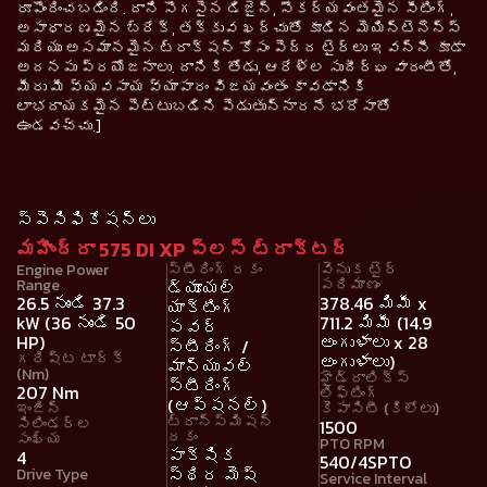
రూపొందించబడింది. దాని సొగసైన డిజైన్, సౌకర్యవంతమైన సీటింగ్,
అసాధారణమైన బ్రేక్, తక్కువ ఖర్చుతో కూడిన మెయిన్టెనెన్స్
మరియు అసమానమైన ట్రాక్షన్ కోసం పెద్ద టైర్లు ఇవన్నీ కూడా
అదనపు ప్రయోజనాలు. దానికి తోడు, ఆరేళ్ల సుదీర్ఘ వారంటీతో,
మీరు మీ వ్యవసాయ వ్యాపారం విజయవంతం కావడానికి
లాభదాయకమైన పెట్టుబడిని పెడుతున్నారనే భరోసాతో
ఉండవచ్చు.]
స్పెసిఫికేషన్లు
మహీంద్రా 575 DI XP ప్లస్ ట్రాక్టర్
Engine Power
స్టీరింగ్ రకం
వెనుక టైర్
Range
పరిమాణం
డ్యూయల్
26.5 నుండి 37.3
378.46 మిమీ x
యాక్టింగ్
kW (36 నుండి 50
711.2 మిమీ (14.9
పవర్
HP)
అంగుళాలు x 28
స్టీరింగ్ /
గరిష్ట టార్క్
అంగుళాలు)
మాన్యువల్
(Nm)
హైడ్రాలిక్స్
స్టీరింగ్
207 Nm
లిఫ్టింగ్
(ఆప్షనల్)
ఇంజిన్
కెపాసిటీ (కిలోలు)
ట్రాన్స్మిషన్
సిలిండర్ల
1500
రకం
సంఖ్య
PTO RPM
పాక్షిక
4
540/4SPTO
స్థిర మెష్
Drive Type
Service Interval