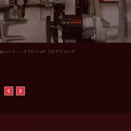
DI ఇంజన్ - ఎక్స్ట్రా లాంగ్ స్ట్రోక్ ఇంజన్