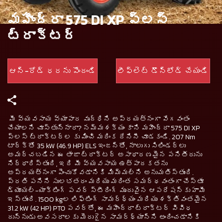
మహీంద్రా 575 DI XP ప్లస్
ట్రాక్టర్
ఆన్-రోడ్ ధరను పొందండి
లీఫ్లెట్ డౌన్‌లోడ్ చేయండి
మీ వ్యవసాయ వ్యాపార వృద్ధిని అప్రయత్నంగా వేగవంతం
చేయాలని చూస్తున్నారా? నమ్మశక్యం కాని మహీంద్రా 575 DI XP
ప్లస్ ట్రాక్టర్‌ల కు మించి మరింక దేనినీ చూడకండి. 207 Nm
టార్క్‌తో 35 kW (46.9 HP) ELS ఇంజన్తో, నాలుగు సిలిండర్లు
అమర్చబడిన ఈ తాజా ట్రాక్టర్ అసాధారణమైన పనితీరును
నిర్ధారిస్తుంది, ఇది మీ వ్యవసాయ ఉత్పాదకతను
అప్రయత్నంగా పెంచుకోవడానికి మిమ్మల్ని అనుమతిస్తుంది.
ప్రతి పనిని సులభతరం మరియు మరింత సమర్థవంతంగా చేస్తూ
డ్యూయల్-యాక్టింగ్ పవర్ స్టీరింగ్ మృదువైన ఆపరేషన్‌కు హామీ
ఇస్తుంది. 1500 kgల లిఫ్టింగ్ సామర్థ్యం మరియు శక్తివంతమైన
31.2 kW (42 HP) PTO పవర్‌తో, ఈ మహీంద్రా ట్రాక్టర్ వివిధ
దున్నుడు అవసరాలకు మెరుగైన సామర్థ్యాన్ని అందించడానికి