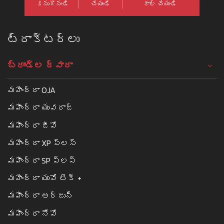
కనుగొనండి
చేయండి
కాల్ చేయండి
ట్రాక్టర్లు
బ్రాండ్ల ద్వారా
మహీంద్రా OJA
మహీంద్రా యువరాజ్
మహీంద్రా జీవో
మహీంద్రా XP ప్లస్
మహీంద్రా SP ప్లస్
మహీంద్రా యువో టెక్ +
మహీంద్రా అర్జున్
మహీంద్రా నోవో