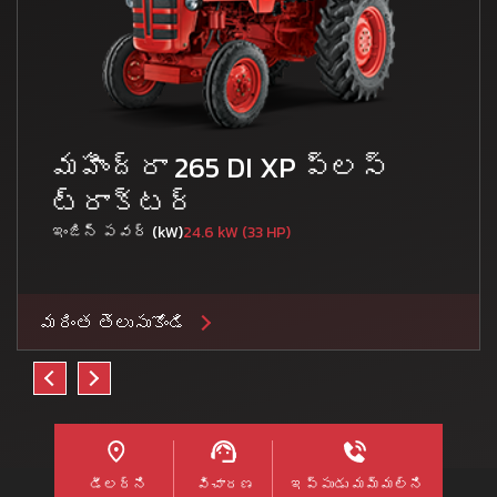
మహీంద్రా 265 DI XP ప్లస్
ట్రాక్టర్
ఇంజిన్ పవర్ (kW)
24.6 kW (33 HP)
మరింత తెలుసుకోండి
డీలర్ని
విచారణ
ఇప్పుడు మమ్మల్ని