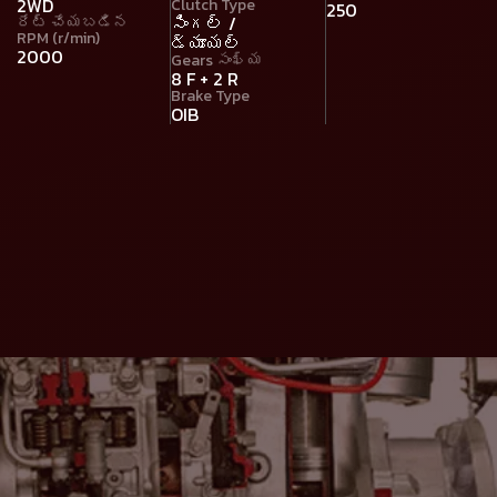
2WD
Clutch Type
250
సింగల్ /
రేట్ చేయబడిన
RPM (r/min)
డ్యూయల్
2000
Gears సంఖ్య
8 F + 2 R
Brake Type
OIB