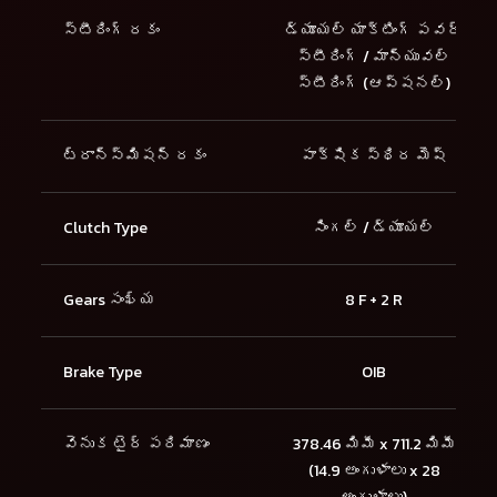
స్టీరింగ్ రకం
డ్యూయల్ యాక్టింగ్ పవర్
స్టీరింగ్ / మాన్యువల్
స్టీరింగ్ (ఆప్షనల్)
ట్రాన్స్మిషన్ రకం
పాక్షిక స్థిర మెష్
Clutch Type
సింగల్ / డ్యూయల్
Gears సంఖ్య
8 F + 2 R
Brake Type
OIB
వెనుక టైర్ పరిమాణం
378.46 మిమీ x 711.2 మిమీ
(14.9 అంగుళాలు x 28