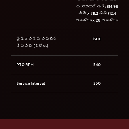
అందుబాటులో ఉంది: 314.96
మిమీ x 711.2 మిమీ (12.4
అంగుళాలు x 28 అంగుళాలు)
హైడ్రాలిక్స్ లిఫ్టింగ్
1500
కెపాసిటీ (కిలోలు)
PTO RPM
540
Service Interval
250