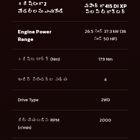
గరిష్టంగా 2
మహీంద్రా 415 DI XP
మోడల్లను ఎంచుకోండి
ప్లస్ ట్రాక్టర్
Engine Power
26.5 నుండి 37.3 kW (36
Range
నుండి 50 HP)
గరిష్ట టార్క్ (Nm)
179 Nm
ఇంజిన్ సిలిండర్ల సంఖ్య
4
Drive Type
2WD
రేట్ చేయబడిన RPM
2000
(r/min)