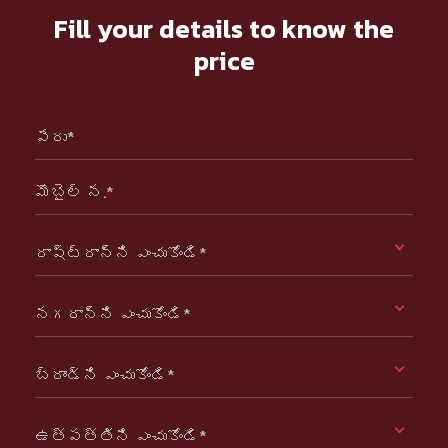
Fill your details to know the
price
పేరు*
మొబైల్ న.*
రాష్ట్రాన్ని ఎంచుకోండి*
నగరాన్ని ఎంచుకోండి*
బ్రాండ్ని ఎంచుకోండి*
ఉత్పత్తిని ఎంచుకోండి*