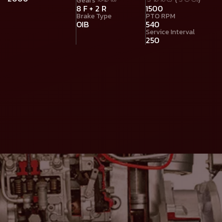
Gears సంఖ్య
కెపాసిటీ (కిలోలు)
8 F + 2 R
1500
Brake Type
PTO RPM
OIB
540
Service Interval
250