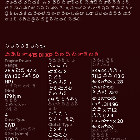
వారంటీతో వస్తుంది. ఈ 2-వీల్ ట్రాక్టర్ స్మూత్ ట్రాన్స్‌మిషన్,
తక్కువ మెయింటెనెన్స్ ఛార్జీలు, మెరుగైన ట్రాక్షన్ కోసం పెద్ద
టైర్లు మరియు పొలంలోనూ ఇంకా పొలం బయటా కుడా తలలు తిప్పి చూసే
ఆకర్షణీయమైన డిజైన్‌ను అందిస్తుంది.
స్పెసిఫికేషన్లు
మహీంద్రా 415 DI XP ప్లస్ ట్రాక్టర్
Engine Power
స్టీరింగ్ రకం
వెనుక టైర్
Range
పరిమాణం
డ్యూయల్
26.5 నుండి 37.3
345.44 మిమీ x
యాక్టింగ్
kW (36 నుండి 50
711.2 మిమీ (13.6
పవర్
HP)
అంగుళాలు x 28
స్టీరింగ్ /
గరిష్ట టార్క్
అంగుళాలు).
మాన్యువల్
(Nm)
దీనితో కూడా
స్టీరింగ్
179 Nm
అందుబాటులో
(ఆప్షనల్)
ఇంజిన్
ఉంది: 314.96
ట్రాన్స్మిషన్
సిలిండర్ల
రకం
మిమీ x 711.2
సంఖ్య
పాక్షిక
4
మిమీ (12.4
స్థిర మెష్
Drive Type
అంగుళాలు x 28
2WD
Clutch Type
అంగుళాలు)
సింగల్ /
రేట్ చేయబడిన
హైడ్రాలిక్స్
RPM (r/min)
డ్యూయల్
లిఫ్టింగ్
2000