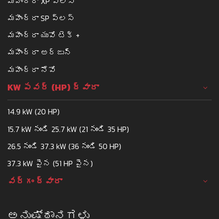
మహీంద్రా XP ప్లస్
మహీంద్రా SP ప్లస్
మహీంద్రా యువో టెక్ +
మహీంద్రా అర్జున్
మహీంద్రా నోవో
KW పవర్ (HP) ద్వారా
14.9 kW (20 HP)
15.7 kW నుండి 25.7 kW (21 నుండి 35 HP)
26.5 నుండి 37.3 kW (36 నుండి 50 HP)
37.3 kW పైన (51 HP పైన)
వర్గం ద్వారా
ಅನುಷ್ಠಾನಗಳು