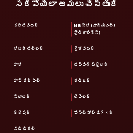
సరిపోయేలా అమలు చేస్తుంది
కల్టివేటర్
M B ప్లో (మాన్యువల్/
హైడ్రాలిక్స్)
రోటరీ టిల్లర్
గైరోవేటర్
హారో
టిప్పింగ్ ట్రైలర్
హాఫ్ కేజ్ వీల్
రిడ్జర్
ప్లాంటర్
లెవెలర్
థ్రెషర్
పోస్ట్ హోల్ డిగ్గర్
సీడ్ డ్రిల్