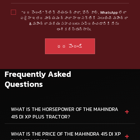
“ధర పొందండి” క్లిక్ చేయడం ద్వారా, ఫోన్ కాల్, WhatsApp లేదా
ఏదైనా ఇతర మాధ్యమం ద్వారా నా ఆసక్తికి సంబంధించి మహీంద్రా
& మహీంద్రా మరియు సహచరులు సంప్రదించడానికి నేను
అంగీకరిస్తున్నాను.
Frequently Asked
Questions
+
WHAT IS THE HORSEPOWER OF THE MAHINDRA
415 DI XP PLUS TRACTOR?
+
WHAT IS THE PRICE OF THE MAHINDRA 415 DI XP