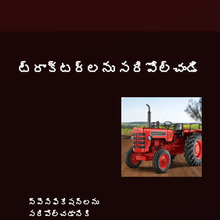
ట్రాక్టర్లను సరిపోల్చండి
స్పెసిఫికేషన్లను
సరిపోల్చడానికి