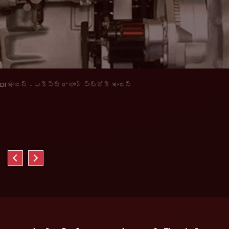
DI ఇంజన్ - ఎక్స్ట్రా లాంగ్ స్ట్రోక్ ఇంజన్