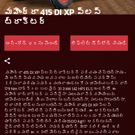
మహీంద్రా 415 DI XP ప్లస్
ట్రాక్టర్
ఆన్-రోడ్ ధరను పొందండి
లీఫ్లెట్ డౌన్‌లోడ్ చేయండి
మహీంద్రా 415 DI XP ప్లస్ ట్రాక్టర్‌ని పరిచయం చేస్తున్నాము -
మీ అన్ని వ్యవసాయ అవసరాలకు అల్టిమేట్ పవర్‌హౌస్!
కఠినంగా మరియు సమర్థవంతంగా ఉండటం కోసం రూపొందించబడిన దాని
179 Nm టార్క్‌గల బలమైన 31.3 kW (42 HP) ELS ఇంజన్తో. ఈ
మహీంద్రా ట్రాక్టర్ ఏ పనినైనా సులువుగా నిర్వహించేందుకు
రూపొందించబడింది. మీరు పొలాలను దున్నుతున్నా, పంటలు నాటుతున్నా,
లేదా భారీ లోడ్‌లను లాగుతున్నా, మహీంద్రా 415 DI XP ప్లస్
ట్రాక్టర్ సాటిలేని పనితీరును అందిస్తుంది. ఈ ఆకట్టుకునే
మెషీన్ అటు ఇటు అప్రయత్నంగా తిప్పగలగడం కోసం డ్యూయల్
యాక్టింగ్ పవర్ స్టీరింగ్ మరియు 1500 kgల ఆకట్టుకునే
హైడ్రాలిక్స్ లిఫ్టింగ్ సామర్థ్యాన్ని కూడా కలిగి ఉంది. ఇది
పరిశ్రమలో ఈ రకంలో మొట్టమొదటిదైన ఆరు-సంవత్సరాల