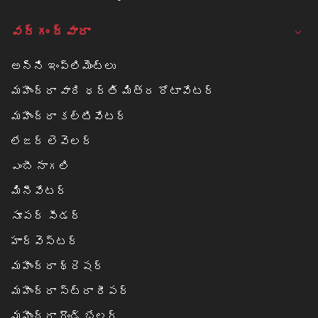
వర్గం ద్వారా
అన్ని ఇంప్లిమెంట్లు
మహీంద్రా వారి ధర్తి మిత్ర రోటావేటర్
మహీంద్రా కల్టివేటర్
లేజర్ లెవెలర్
ఎంబీ నాగలి
మినీవేటర్
సూపర్ సీడర్
హార్వెస్టర్
మహీంద్రా థ్రెషర్
మహీంద్రా స్ట్రా రీపర్
మహీంద్రా రౌండ్ బేలర్‌