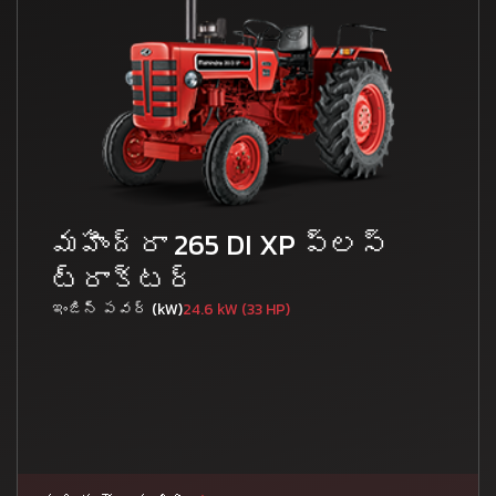
మహీంద్రా 265 DI XP ప్లస్
ట్రాక్టర్
ఇంజిన్ పవర్ (kW)
24.6 kW (33 HP)