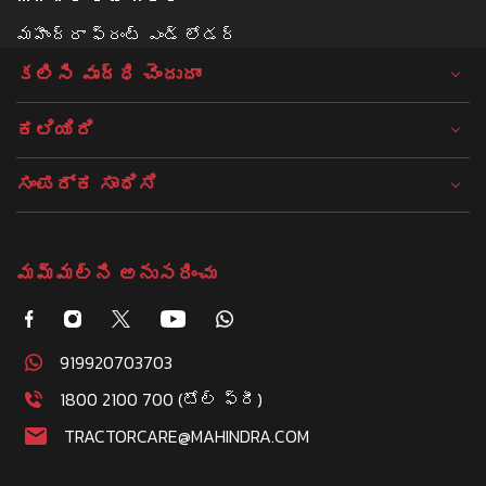
మహీంద్రా ఫ్రంట్ ఎండ్ లోడర్
కలిసి వృద్ధి చెందుదాం
ಕಲಿಯಿರಿ
ಸಂಪರ್ಕ ಸಾಧಿಸಿ
మమ్మల్ని అనుసరించు
919920703703
1800 2100 700 (టోల్ ఫ్రీ)
TRACTORCARE@MAHINDRA.COM