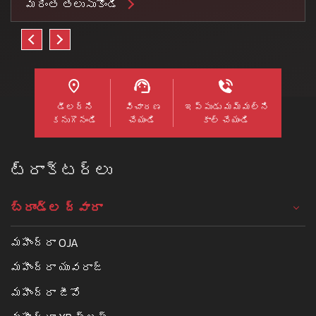
మరింత తెలుసుకోండి
డీలర్ని
విచారణ
ఇప్పుడు మమ్మల్ని
కనుగొనండి
చేయండి
కాల్ చేయండి
ట్రాక్టర్లు
బ్రాండ్ల ద్వారా
మహీంద్రా OJA
మహీంద్రా యువరాజ్
మహీంద్రా జీవో