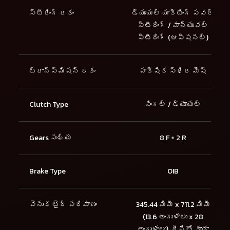
స్టీరింగ్ రకం
డ్యూయల్ యాక్టింగ్ పవర్
స్టీరింగ్ / మాన్యువల్
స్టీరింగ్ (ఆప్షనల్)
ట్రాన్స్మిషన్ రకం
పాక్షిక స్థిర మెష్
Clutch Type
సింగల్ / డ్యూయల్
Gears సంఖ్య
8 F + 2 R
Brake Type
OIB
వెనుక టైర్ పరిమాణం
345.44 మిమీ x 711.2 మిమీ
(13.6 అంగుళాలు x 28
అంగుళాలు). దీనితో కూడా