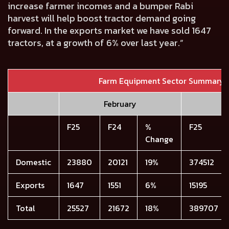
increase farmer incomes and a bumper Rabi
harvest will help boost tractor demand going
forward. In the exports market we have sold
1647
tractors, at a growth of
6%
over last year.”
Farm Equipment Sector Summary
February
Y
F25
F24
%
F25
Change
Domestic
23880
20121
19%
374512
Exports
1647
1551
6%
15195
Total
25527
21672
18%
389707