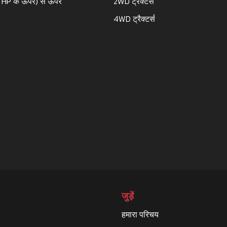
 HP के ऊपर) से ऊपर
2WD ट्रैक्टर्स
4WD ट्रैक्टर्स
जुड़ें
हमारा परिचय