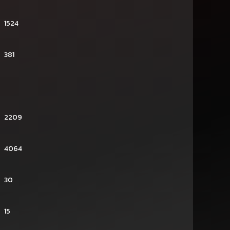
1524
381
2209
4064
30
15