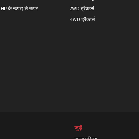
 HP के ऊपर) से ऊपर
2WD ट्रैक्टर्स
4WD ट्रैक्टर्स
जुड़ें
हमारा परिचय