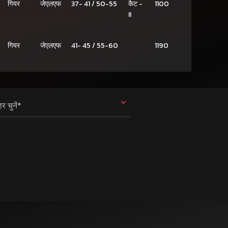
गियर
जेएलएफ
37- 41 / 50-55
कैट -
1100
II
गियर
जेएलएफ
41- 45 / 55-60
1190
र चुनें*