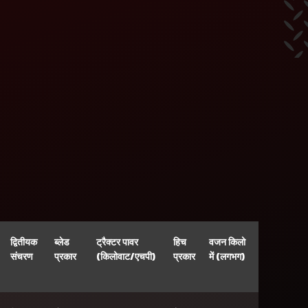
द्वितीयक
ब्लेड
ट्रैक्टर पावर
हिच
वजन किलो
संचरण
प्रकार
(किलोवाट/एचपी)
प्रकार
में (लगभग)