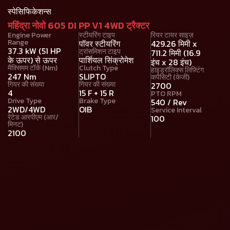
स्पेसिफिकेशन्स
महिंद्रा नोवो 605 DI PP V1 4WD ट्रैक्टर
Engine Power
स्टीयरिंग टाइप
रियर टायर साइज़
Range
पॉवर स्टीयरिंग
429.26 मिमी x
37.3 kW (51 HP
ट्रांसमिशन टाइप
711.2 मिमी (16.9
के ऊपर) से ऊपर
पार्शियल सिंक्रोमेश
इंच x 28 इंच)
मैक्सिमम टॉर्क (Nm)
Clutch Type
हाइड्रॉलिक्स लिफ़्टिंग
247 Nm
SLIPTO
कपैसिटी (केजी)
गियर की संख्या
गियर की संख्या
2700
4
15 F + 15 R
PTO RPM
Drive Type
Brake Type
540 / Rev
2WD/4WD
OIB
Service Interval
रेटेड आरपीएम (आर/
100
मिनट)
2100