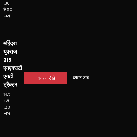
(36
से 50
HP)
महिंद्रा
युवराज
215
एनएक्सटी
एनटी
विवरण देखें
कीमत जाँचे
ट्रैक्टर
14.9
kW
(20
HP)