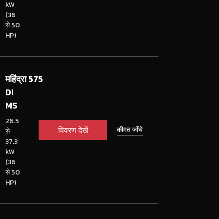
kW
(36
से 50
HP)
महिंद्रा 575
DI
MS
26.5
विवरण देखें
कीमत जाँचे
से
37.3
kW
(36
से 50
HP)