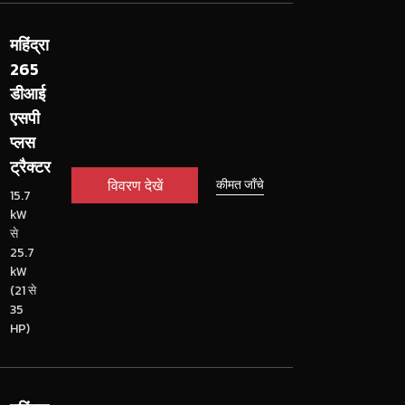
महिंद्रा
265
डीआई
एसपी
प्लस
ट्रैक्टर
विवरण देखें
कीमत जाँचे
15.7
kW
से
25.7
kW
(21 से
35
HP)