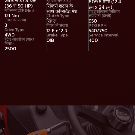
26.5 से 37.3 kW
ट्रांसमिशन टाइप
609.6 मिमी (12.4
(36 से 50 HP)
सिंक्रो शटल के
इंच x 24 इंच)
मैक्सिमम टॉर्क (Nm)
साथ कॉन्सटेंट मेश
हाइड्रॉलिक्स लिफ़्टिंग
121 Nm
Clutch Type
कपैसिटी (केजी)
गियर की संख्या
सिंगल
950
3
गियर की संख्या
PTO RPM
Drive Type
12 F + 12 R
540/750
4WD
Brake Type
Service Interval
रेटेड आरपीएम (आर/
OIB
400
मिनट)
2500