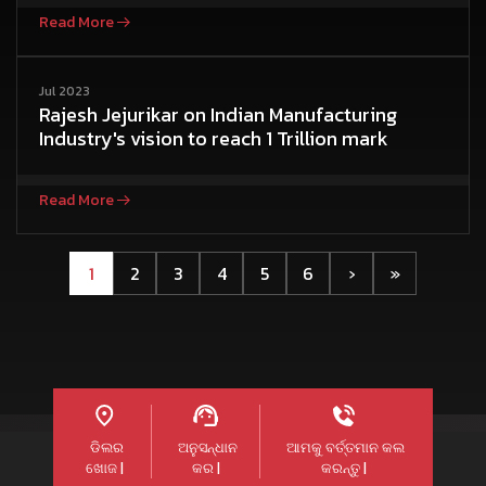
Read More
Jul 2023
Rajesh Jejurikar on Indian Manufacturing
Industry's vision to reach 1 Trillion mark
Read More
1
2
3
4
5
6
›
»
ଡିଲର
ଅନୁସନ୍ଧାନ
ଆମକୁ ବର୍ତ୍ତମାନ କଲ
ଖୋଜ |
କର |
କରନ୍ତୁ |