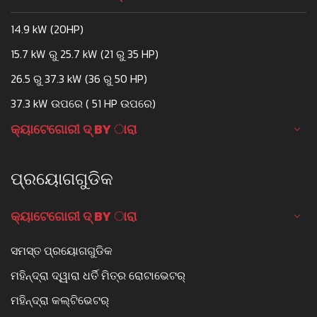
14.9 kW (20HP)
15.7 kW ରୁ 25.7 kW (21 ରୁ 35 HP)
26.5 ରୁ 37.3 kW (36 ରୁ 50 HP)
37.3 kW ଉପରେ ( 51 HP ଉପରେ)
କ୍ୟାଟେଗୋରୀ ଦ୍ BY ାରା
ପ୍ରୟୋଗଗୁଡିକ
କ୍ୟାଟେଗୋରୀ ଦ୍ BY ାରା
ସମସ୍ତ ପ୍ରୟୋଗଗୁଡିକ
ମହିନ୍ଦ୍ରା ଦ୍ୱାରା ଧର୍ତି ମିତ୍ର ରୋଟାଭେଟର୍
ମହିନ୍ଦ୍ରା କଲ୍ଟିଭେଟର୍