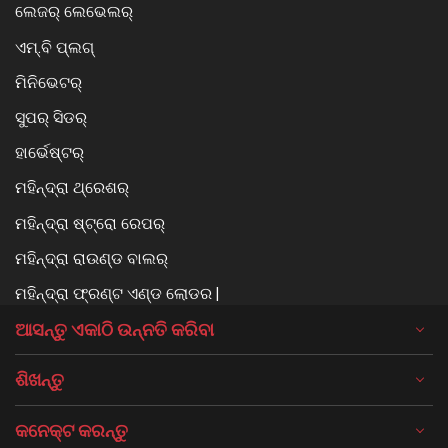
ଲେଜର୍ ଲେଭେଲର୍
ଏମ୍.ବି ପ୍ଲଗ୍
ମିନିଭେଟର୍
ସୁପର୍ ସିଡର୍
ହାର୍ଭେଷ୍ଟର୍
ମହିନ୍ଦ୍ରା ଥ୍ରେଶର୍
ମହିନ୍ଦ୍ରା ଷ୍ଟ୍ରୋ ରେପର୍
ମହିନ୍ଦ୍ରା ରାଉଣ୍ଡ ବାଲର୍
ମହିନ୍ଦ୍ରା ଫ୍ରଣ୍ଟ ଏଣ୍ଡ ଲୋଡର |
ଆସନ୍ତୁ ଏକାଠି ଉନ୍ନତି କରିବା
ଶିଖନ୍ତୁ
କନେକ୍ଟ କରନ୍ତୁ