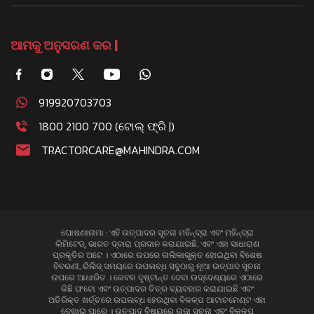
ଆମକୁ ଅନୁସରଣ କର |
919920703703
1800 2100 700 (ଟୋଲ୍ ଫ୍ରି |)
TRACTORCARE@MAHINDRA.COM
ଘୋଷଣାନାମା : ଏହି ଉତ୍ପାଦର ସୂଚନା ମହିନ୍ଦ୍ରା ଏବଂ ମହିନ୍ଦ୍ରା
ଲିମିଟେଡ୍, ଭାରତ ଦ୍ବାରା ପ୍ରଦାନ କରାଯାଇଛି, ଏବଂ ଏହା ସାଧାରାଣ
ପ୍ରକୃତିର ଅଟେ । ଏଠାରେ ଉପରେ ତାଲିକାଭୁକ୍ତ ହୋଇଥିବା ବିଶେଷ
ବିବରଣୀ, ରିଲିଜ୍ ସମୟରେ ଉପଲବ୍ଧ ସବୁଠାରୁ ନୂଆ ଉତ୍ପାଦ ସୂଚନା
ଉପରେ ଆଧାରିତ । କେବଳ ଦୃଷ୍ଟାନ୍ତ ଦେବା ଉଦ୍ଦେଶ୍ୟରେ ଏଠାରେ
କିଛି ଫଟୋ ଏବଂ ଉତ୍ପାଦର ଚିତ୍ର ବ୍ୟବହାର କରାଯାଇଛି ଏବଂ
ଅତିରିକ୍ତ ଖର୍ଚ୍ଚରେ ଉପଲବ୍ଧ ହେଉଥିବା ବିକଳ୍ପ ଆଟାଚମେଣ୍ଟ ଏହା
ଦେଖାଇ ପାରେ । ଉତ୍ପାଦ ବିଷୟରେ ତାଜା ସୂଚନା ଏବଂ ବିକଳ୍ପ