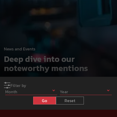
News and Events
Deep dive into our
noteworthy mentions
Filter by
Month
Year
Go
Reset