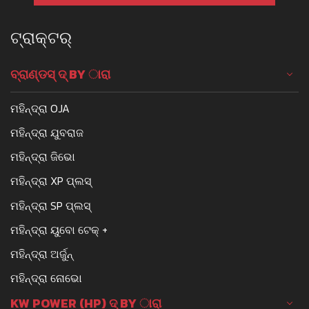
ଟ୍ରାକ୍ଟର୍
ବ୍ରାଣ୍ଡସ୍ ଦ୍ BY ାରା
ମହିନ୍ଦ୍ରା OJA
ମହିନ୍ଦ୍ରା ଯୁବରାଜ
ମହିନ୍ଦ୍ରା ଜିଭୋ
ମହିନ୍ଦ୍ରା XP ପ୍ଲସ୍
ମହିନ୍ଦ୍ରା SP ପ୍ଲସ୍
ମହିନ୍ଦ୍ରା ୟୁବୋ ଟେକ୍ +
ମହିନ୍ଦ୍ରା ଅର୍ଜୁନ୍
ମହିନ୍ଦ୍ରା ନୋଭୋ
KW POWER (HP) ଦ୍ BY ାରା