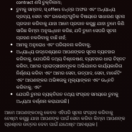
contract ଣସି ଚୁକ୍ତିନାମା;
ତୁମକୁ ସମ୍ବାଦ, ସ୍ offers ତନ୍ତ୍ର ଅଫର ଏବଂ ଅନ୍ୟାନ୍ୟ
ଦ୍ରବ୍ୟ, ସେବା ଏବଂ ଇଭେଣ୍ଟଗୁଡିକ ବିଷୟରେ ସାଧାରଣ ସୂଚନା
ପ୍ରଦାନ କରିବାକୁ ଯାହା ଆମେ ପ୍ରଦାନ କରୁଛୁ ଯାହା ତୁମେ କିଣି
ସାରିଛ କିମ୍ବା ଅନୁସନ୍ଧାନ କରିଛ, ଯଦି ତୁମେ ସେପରି ସୂଚନା
ଗ୍ରହଣ ନକରିବାକୁ ବାଛି ନାହଁ;
ଆମକୁ ଅନୁରୋଧ ଏବଂ ପରିଚାଳନା କରିବାକୁ;
ଅନ୍ୟାନ୍ୟ ଉଦ୍ଦେଶ୍ୟରେ ଆପଣଙ୍କର ସୂଚନା ବ୍ୟବହାର
କରିବାକୁ, ଯେପରିକି ତଥ୍ୟ ବିଶ୍ଳେଷଣ, ବ୍ୟବହାର ଧାରା ଚିହ୍ନଟ
କରିବା, ଆମର ପ୍ରୋତ୍ସାହନମୂଳକ ଅଭିଯାନର କାର୍ଯ୍ୟକାରିତା
ନିର୍ଣ୍ଣୟ କରିବା ଏବଂ ଆମର ସେବା, ଉତ୍ପାଦ, ସେବା, ମାର୍କେଟିଂ
ଏବଂ ଆପଣଙ୍କର ଅଭିଜ୍ଞତାକୁ ମୂଲ୍ୟାଙ୍କନ ଏବଂ ଉନ୍ନତି
କରିବାକୁ; ଏବଂ
ଯେପରି ତୁମର ବ୍ୟକ୍ତିଗତ ତଥ୍ୟ ସଂଗ୍ରହ ସମୟରେ ତୁମକୁ
ଅନ୍ୟଥା ବର୍ଣ୍ଣନା କରାଯାଇଛି |
ଆମେ ଆପଣଙ୍କଠାରୁ କେବଳ ଏହିପରି ସୂଚନା ସଂଗ୍ରହ କରିବାକୁ
ଚେଷ୍ଟା କରୁଛୁ ଯାହା ଆପଣଙ୍କ ପାଇଁ ସେବା କରିବା କିମ୍ବା ଆପଣଙ୍କ
ପ୍ରଶ୍ନର ଉତ୍ତର ଦେବା ପାଇଁ ଯଥେଷ୍ଟ ଆବଶ୍ୟକ |