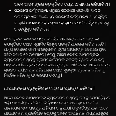
ଆମେ ଆପଣଙ୍କର ବ୍ୟକ୍ତିଗତ ତଥ୍ୟ ଅଂଶୀଦାର କରିପାରିବା |
ସରକାରୀ କର୍ତ୍ତୃପକ୍ଷ: ଏଥିରେ ସରକାରୀ ଏଜେନ୍ସି, ଆଇନ
ପ୍ରଣୟନ ଏବଂ ଅନ୍ୟାନ୍ୟ ସରକାରୀ କର୍ତ୍ତୃପକ୍ଷ ଅନ୍ତର୍ଭୁକ୍ତ
ଯାହାକି ଆପଣଙ୍କ ବାସସ୍ଥାନ ବାହାରେ ଏପରି କର୍ତ୍ତୃପକ୍ଷଙ୍କୁ
ଅନ୍ତର୍ଭୁକ୍ତ କରିପାରେ |
ଉପରୋକ୍ତ କେତେକ ପ୍ରାପ୍ତକର୍ତ୍ତା ଆପଣଙ୍କ ଦେଶ ବାହାରେ
ବ୍ୟକ୍ତିଗତ ତଥ୍ୟ ସ୍ଥାନିତ କିମ୍ବା ପ୍ରକ୍ରିୟାକରଣ କରିପାରନ୍ତି |
ଅନ୍ୟ ଦେଶରେ ଡାଟା ସଂରକ୍ଷଣର ସ୍ତର ଆପଣଙ୍କ ଦେଶରେ ଥିବା
ସହିତ ସମାନ ହୋଇନପାରେ | ତେଣୁ, ଆମେ କେବଳ ଆପଣଙ୍କର
ବ୍ୟକ୍ତିଗତ ତଥ୍ୟକୁ ପ୍ରାପ୍ତକର୍ତ୍ତାଙ୍କ ନିକଟକୁ ସ୍ଥାନାନ୍ତର କରୁ
ଯାହାର ପର୍ଯ୍ୟାପ୍ତ ସ୍ତରର ତଥ୍ୟ ସୁରକ୍ଷା ଅଛି କିମ୍ବା ଆମେ ସମସ୍ତ
ଗ୍ରହୀତା ପର୍ଯ୍ୟାପ୍ତ ପରିମାଣର ତଥ୍ୟ ସୁରକ୍ଷା ପ୍ରଦାନ କରିବାକୁ
ନିଶ୍ଚିତ କରିବାକୁ ପଦକ୍ଷେପ ନେଉଛୁ |
ଆପଣଙ୍କର ବ୍ୟକ୍ତିଗତ ତଥ୍ୟର ପ୍ରତ୍ୟାବର୍ତ୍ତନ |
ଆମେ କେବଳ ଆପଣଙ୍କର ବ୍ୟକ୍ତିଗତ ତଥ୍ୟକୁ ରଖିବୁ ଯେପର୍ଯ୍ୟନ୍ତ
ଏହି ଗୋପନୀୟତା ନୀତିରେ ନିର୍ଦ୍ଧିଷ୍ଟ ଉଦ୍ଦେଶ୍ୟ ହାସଲ କରିବା
ଆବଶ୍ୟକ ଏବଂ ପ୍ରଯୁଜ୍ୟ ନିୟମ ଅନୁଯାୟୀ ଅନୁମତିପ୍ରାପ୍ତ | ଆମେ
ଆପଣଙ୍କର ବ୍ୟକ୍ତିଗତ ତଥ୍ୟକୁ ଆମର ଆଇନଗତ ବାଧ୍ୟତାମୂଳକ