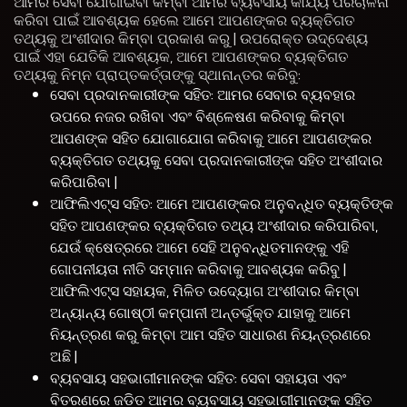
ଆମର ସେବା ଯୋଗାଇବା କିମ୍ବା ଆମର ବ୍ୟବସାୟ କାର୍ଯ୍ୟ ପରିଚାଳନା
କରିବା ପାଇଁ ଆବଶ୍ୟକ ହେଲେ ଆମେ ଆପଣଙ୍କର ବ୍ୟକ୍ତିଗତ
ତଥ୍ୟକୁ ଅଂଶୀଦାର କିମ୍ବା ପ୍ରକାଶ କରୁ | ଉପରୋକ୍ତ ଉଦ୍ଦେଶ୍ୟ
ପାଇଁ ଏହା ଯେତିକି ଆବଶ୍ୟକ, ଆମେ ଆପଣଙ୍କର ବ୍ୟକ୍ତିଗତ
ତଥ୍ୟକୁ ନିମ୍ନ ପ୍ରାପ୍ତକର୍ତ୍ତାଙ୍କୁ ସ୍ଥାନାନ୍ତର କରିବୁ:
ସେବା ପ୍ରଦାନକାରୀଙ୍କ ସହିତ: ଆମର ସେବାର ବ୍ୟବହାର
ଉପରେ ନଜର ରଖିବା ଏବଂ ବିଶ୍ଳେଷଣ କରିବାକୁ କିମ୍ବା
ଆପଣଙ୍କ ସହିତ ଯୋଗାଯୋଗ କରିବାକୁ ଆମେ ଆପଣଙ୍କର
ବ୍ୟକ୍ତିଗତ ତଥ୍ୟକୁ ସେବା ପ୍ରଦାନକାରୀଙ୍କ ସହିତ ଅଂଶୀଦାର
କରିପାରିବା |
ଆଫିଲିଏଟ୍ସ ସହିତ: ଆମେ ଆପଣଙ୍କର ଅନୁବନ୍ଧିତ ବ୍ୟକ୍ତିଙ୍କ
ସହିତ ଆପଣଙ୍କର ବ୍ୟକ୍ତିଗତ ତଥ୍ୟ ଅଂଶୀଦାର କରିପାରିବା,
ଯେଉଁ କ୍ଷେତ୍ରରେ ଆମେ ସେହି ଅନୁବନ୍ଧିତମାନଙ୍କୁ ଏହି
ଗୋପନୀୟତା ନୀତି ସମ୍ମାନ କରିବାକୁ ଆବଶ୍ୟକ କରିବୁ |
ଆଫିଲିଏଟ୍ସ ସହାୟକ, ମିଳିତ ଉଦ୍ୟୋଗ ଅଂଶୀଦାର କିମ୍ବା
ଅନ୍ୟାନ୍ୟ ଗୋଷ୍ଠୀ କମ୍ପାନୀ ଅନ୍ତର୍ଭୁକ୍ତ ଯାହାକୁ ଆମେ
ନିୟନ୍ତ୍ରଣ କରୁ କିମ୍ବା ଆମ ସହିତ ସାଧାରଣ ନିୟନ୍ତ୍ରଣରେ
ଅଛି |
ବ୍ୟବସାୟ ସହଭାଗୀମାନଙ୍କ ସହିତ: ସେବା ସହାୟତା ଏବଂ
ବିତରଣରେ ଜଡିତ ଆମର ବ୍ୟବସାୟ ସହଭାଗୀମାନଙ୍କ ସହିତ