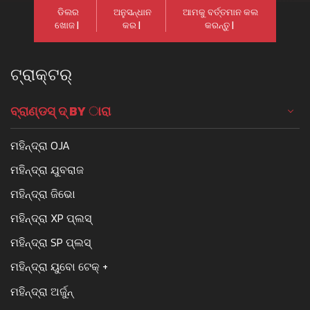
ଡିଲର
ଅନୁସନ୍ଧାନ
ଆମକୁ ବର୍ତ୍ତମାନ କଲ
ଖୋଜ |
କର |
କରନ୍ତୁ |
ଟ୍ରାକ୍ଟର୍
ବ୍ରାଣ୍ଡସ୍ ଦ୍ BY ାରା
ମହିନ୍ଦ୍ରା OJA
ମହିନ୍ଦ୍ରା ଯୁବରାଜ
ମହିନ୍ଦ୍ରା ଜିଭୋ
ମହିନ୍ଦ୍ରା XP ପ୍ଲସ୍
ମହିନ୍ଦ୍ରା SP ପ୍ଲସ୍
ମହିନ୍ଦ୍ରା ୟୁବୋ ଟେକ୍ +
ମହିନ୍ଦ୍ରା ଅର୍ଜୁନ୍