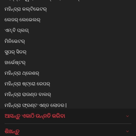
ମହିନ୍ଦ୍ରା କଲ୍ଟିଭେଟର୍
ଲେଜର୍ ଲେଭେଲର୍
ଏମ୍.ବି ପ୍ଲଗ୍
ମିନିଭେଟର୍
ସୁପର୍ ସିଡର୍
ହାର୍ଭେଷ୍ଟର୍
ମହିନ୍ଦ୍ରା ଥ୍ରେଶର୍
ମହିନ୍ଦ୍ରା ଷ୍ଟ୍ରୋ ରେପର୍
ମହିନ୍ଦ୍ରା ରାଉଣ୍ଡ ବାଲର୍
ମହିନ୍ଦ୍ରା ଫ୍ରଣ୍ଟ ଏଣ୍ଡ ଲୋଡର |
ଆସନ୍ତୁ ଏକାଠି ଉନ୍ନତି କରିବା
ଶିଖନ୍ତୁ