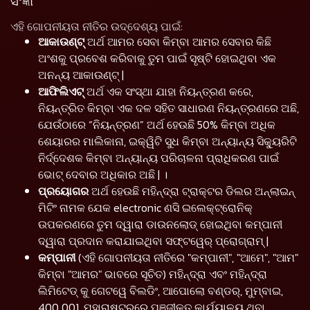
ସଂଜ୍ଞା
ଏହି ଗୋପନୀୟତା ନୀତିର ଉଦ୍ଦେଶ୍ୟ ପାଇଁ:
ଆକାଉଣ୍ଟ୍
ଅର୍ଥ ଆମର ସେବା କିମ୍ବା ଆମର ସେବାର କିଛି
ଅଂଶକୁ ପ୍ରବେଶ କରିବାକୁ ତୁମ ପାଇଁ ସୃଷ୍ଟି ହୋଇଥିବା ଏକ
ଅନନ୍ୟ ଆକାଉଣ୍ଟ୍ |
ଆଫିଲିଏଟ୍
ଅର୍ଥ ଏକ ସଂସ୍ଥା ଯାହା ନିୟନ୍ତ୍ରଣ କରେ,
ନିୟନ୍ତ୍ରିତ କିମ୍ବା ଏକ ଦଳ ସହିତ ସାଧାରଣ ନିୟନ୍ତ୍ରଣରେ ଅଛି,
ଯେଉଁଠାରେ “ନିୟନ୍ତ୍ରଣ” ଅର୍ଥ ହେଉଛି 50% କିମ୍ବା ଅଧିକ
ଶେୟାରର ମାଲିକାନା, ଇକ୍ୱିଟି ସୁଧ କିମ୍ବା ଅନ୍ୟାନ୍ୟ ସିକ୍ୟୁରିଟି
ନିର୍ଦ୍ଦେଶକ କିମ୍ବା ଅନ୍ୟାନ୍ୟ ପରିଚାଳନା ପ୍ରାଧିକରଣ ପାଇଁ
ଭୋଟ୍ ଦେବାର ଅଧିକାର ଅଛି | ।
ପ୍ରୟୋଗର
ଅର୍ଥ ହେଉଛି ମହିନ୍ଦ୍ରା ଟ୍ରାକ୍ଟର ଡିଲର ଅନ୍ଲାଇନ୍
ମିଟିଂ ନାମକ ଯେକ electronic ଣସି ଇଲେକ୍ଟ୍ରୋନିକ୍
ଉପକରଣରେ ତୁମ ଦ୍ୱାରା ଡାଉନଲୋଡ୍ ହୋଇଥିବା କମ୍ପାନୀ
ଦ୍ୱାରା ପ୍ରଦାନ କରାଯାଇଥିବା ସଫ୍ଟୱେର୍ ପ୍ରୋଗ୍ରାମ୍ |
କମ୍ପାନୀ
(ଏହି ଗୋପନୀୟତା ନୀତିରେ "କମ୍ପାନୀ", "ଆମେ", "ଆମ"
କିମ୍ବା "ଆମର" ଭାବରେ ସୂଚିତ) ମହିନ୍ଦ୍ରା ଏବଂ ମହିନ୍ଦ୍ରା
ଲିମିଟେଡ୍ କୁ ଗେଟୱେ ବିଲଡିଂ, ଆପୋଲୋ ବଣ୍ଡର୍, ମୁମ୍ବାଇ,
400 001, ମହାରାଷ୍ଟ୍ରରେ ପଞ୍ଜୀକୃତ କାର୍ଯ୍ୟାଳୟ ଥିବା