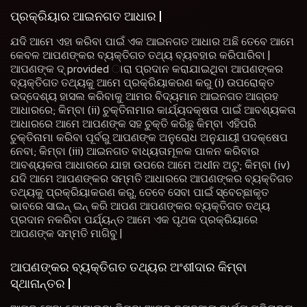
ପ୍ରକ୍ରିୟାର ଆଇନଗତ ଆଧାର |
ଯଦି ଆମେ ଏହା କରିବା ପାଇଁ ଏକ ଆଇନଗତ ଆଧାର ଅଛି ତେବେ ଆମେ
କେବଳ ଆପଣଙ୍କର ବ୍ୟକ୍ତିଗତ ତଥ୍ୟ ବ୍ୟବହାର କରିପାରିବା |
ଆପଣଙ୍କ ଦ୍ provided ାରା ପ୍ରଦାନ କରାଯାଇଥିବା ଆପଣଙ୍କର
ବ୍ୟକ୍ତିଗତ ତଥ୍ୟକୁ ଆମେ ପ୍ରକ୍ରିୟାକରଣ କରୁ (i) ଉପରୋକ୍ତ
ଉଦ୍ଦେଶ୍ୟ ହାସଲ କରିବାକୁ ଆମର ବିଦ୍ୟମାନ ଆଇନଗତ ଆଗ୍ରହ
ଆଧାରରେ; କିମ୍ବା (ii) ଚୁକ୍ତିନାମାର କାର୍ଯ୍ୟଦକ୍ଷତା ପାଇଁ ଆବଶ୍ୟକତା
ଆଧାରରେ ଆମେ ଆପଣଙ୍କ ସହ ଚୁକ୍ତି କରିଛୁ କିମ୍ବା ଏହିପରି
ଚୁକ୍ତିନାମା କରିବା ପୂର୍ବରୁ ଆପଣଙ୍କ ଅନୁରୋଧ ଅନୁଯାୟୀ ପଦକ୍ଷେପ
ନେବା; କିମ୍ବା (iii) ଆଇନଗତ ବାଧ୍ୟତାମୂଳକ ପାଳନ କରିବାର
ଆବଶ୍ୟକତା ଆଧାରରେ ଯାହା ଉପରେ ଆମେ ଅଧୀନ ଅଟୁ; କିମ୍ବା (iv)
ଯଦି ଆମେ ଆପଣଙ୍କର ସମ୍ମତି ଆଧାରରେ ଆପଣଙ୍କର ବ୍ୟକ୍ତିଗତ
ତଥ୍ୟକୁ ପ୍ରକ୍ରିୟାକରଣ କରୁ, ତେବେ ସେବା ପାଇଁ ସ୍ବେଚ୍ଛାକୃତ
ଭାବରେ ସାଇନ୍ ଇନ୍ କରି ଆପଣ ଆପଣଙ୍କର ବ୍ୟକ୍ତିଗତ ତଥ୍ୟ
ପ୍ରଦାନ ନକରିବା ପର୍ଯ୍ୟନ୍ତ ଆମେ ଏକ ପୃଥକ ପ୍ରକ୍ରିୟାରେ
ଆପଣଙ୍କ ସମ୍ମତି ମାଗିବୁ |
ଆପଣଙ୍କର ବ୍ୟକ୍ତିଗତ ତଥ୍ୟର ଅଂଶୀଦାର କିମ୍ବା
ସ୍ଥାନାନ୍ତର |