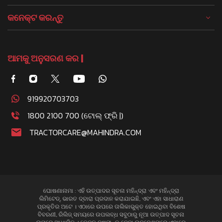
କନେକ୍ଟ କରନ୍ତୁ
ଆମକୁ ଅନୁସରଣ କର |
919920703703
1800 2100 700 (ଟୋଲ୍ ଫ୍ରି |)
TRACTORCARE@MAHINDRA.COM
ଘୋଷଣାନାମା : ଏହି ଉତ୍ପାଦର ସୂଚନା ମହିନ୍ଦ୍ରା ଏବଂ ମହିନ୍ଦ୍ରା
ଲିମିଟେଡ୍, ଭାରତ ଦ୍ବାରା ପ୍ରଦାନ କରାଯାଇଛି, ଏବଂ ଏହା ସାଧାରାଣ
ପ୍ରକୃତିର ଅଟେ । ଏଠାରେ ଉପରେ ତାଲିକାଭୁକ୍ତ ହୋଇଥିବା ବିଶେଷ
ବିବରଣୀ, ରିଲିଜ୍ ସମୟରେ ଉପଲବ୍ଧ ସବୁଠାରୁ ନୂଆ ଉତ୍ପାଦ ସୂଚନା