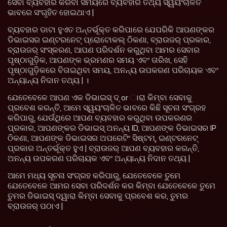
ସେବା ବ୍ୟବହାର କରିବା ସମୟରେ ବ୍ୟବହାର ତଥ୍ୟ ସ୍ୱୟଂଚାଳିତ
ଭାବରେ ସଂଗୃହିତ ହୋଇଥାଏ |
ବ୍ୟବହାର ଡାଟା ହୁଏତ ଅନ୍ତର୍ଭୂକ୍ତ କରିପାରେ ଯେପରିକି ଆପଣଙ୍କର
ଡିଭାଇସର ଇଣ୍ଟରନେଟ୍ ପ୍ରୋଟୋକଲ୍ ଠିକଣା, ବ୍ରାଉଜର୍ ପ୍ରକାର,
ବ୍ରାଉଜର୍ ସଂସ୍କରଣ, ଆପଣ ପରିଦର୍ଶନ କରୁଥିବା ଆମର ସେବାର
ପୃଷ୍ଠାଗୁଡ଼ିକ, ଆପଣଙ୍କ ଭ୍ରମଣର ସମୟ ଏବଂ ତାରିଖ, ସେହି
ପୃଷ୍ଠାଗୁଡ଼ିକରେ ବିତାଇଥିବା ସମୟ, ଅନନ୍ୟ ଉପକରଣ ପରିଚାୟକ ଏବଂ
ଅନ୍ୟାନ୍ୟ ନିଦାନ ତଥ୍ୟ | ।
ଯେତେବେଳେ ଆପଣ ଏକ ଡିଭାଇସ୍ ଦ୍ or ାରା କିମ୍ବା ସେବାକୁ
ପ୍ରବେଶ କରନ୍ତି, ଆମେ ସ୍ୱୟଂଚାଳିତ ଭାବରେ କିଛି ସୂଚନା ସଂଗ୍ରହ
କରିପାରୁ, ଯେଉଁଥିରେ ଆପଣ ବ୍ୟବହାର କରୁଥିବା ଉପକରଣର
ପ୍ରକାର, ଆପଣଙ୍କର ଡିଭାଇସ୍ ଅନନ୍ୟ ID, ଆପଣଙ୍କ ଡିଭାଇସର IP
ଠିକଣା, ଆପଣଙ୍କ ଡିଭାଇସର ଅପରେଟିଂ ସିଷ୍ଟମ୍, ଇଣ୍ଟରନେଟ୍
ପ୍ରକାର ଅନ୍ତର୍ଭୂକ୍ତ ହୁଏ | ବ୍ରାଉଜର୍ ଆପଣ ବ୍ୟବହାର କରନ୍ତି,
ଅନନ୍ୟ ଉପକରଣ ପରିଚାୟକ ଏବଂ ଅନ୍ୟାନ୍ୟ ନିଦାନ ତଥ୍ୟ |
ଆମେ ମଧ୍ୟ ସୂଚନା ସଂଗ୍ରହ କରିପାରୁ, ଯେତେବେଳେ ତୁମେ
ଯେତେବେଳେ ଆମର ସେବା ପରିଦର୍ଶନ କର କିମ୍ବା ଯେତେବେଳେ ତୁମେ
ତୁମର ଡିଭାଇସ୍ ଦ୍ୱାରା କିମ୍ବା ସେବାକୁ ପ୍ରବେଶ କର, ତୁମର
ବ୍ରାଉଜର୍ ପଠାଏ |