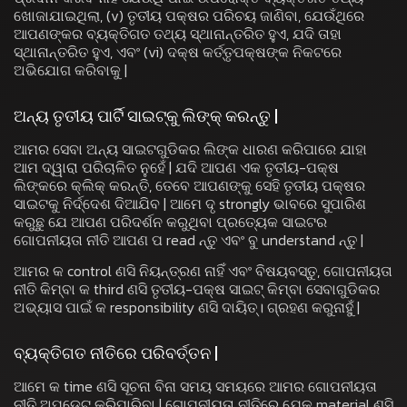
ଖୋଜାଯାଇଥିଲା, (v) ତୃତୀୟ ପକ୍ଷର ପରିଚୟ ଜାଣିବା, ଯେଉଁଥିରେ
ଆପଣଙ୍କର ବ୍ୟକ୍ତିଗତ ତଥ୍ୟ ସ୍ଥାନାନ୍ତରିତ ହୁଏ, ଯଦି ତାହା
ସ୍ଥାନାନ୍ତରିତ ହୁଏ, ଏବଂ (vi) ଦକ୍ଷ କର୍ତ୍ତୃପକ୍ଷଙ୍କ ନିକଟରେ
ଅଭିଯୋଗ କରିବାକୁ |
ଅନ୍ୟ ତୃତୀୟ ପାର୍ଟି ସାଇଟ୍କୁ ଲିଙ୍କ୍ କରନ୍ତୁ |
ଆମର ସେବା ଅନ୍ୟ ସାଇଟଗୁଡିକର ଲିଙ୍କ ଧାରଣ କରିପାରେ ଯାହା
ଆମ ଦ୍ୱାରା ପରିଚାଳିତ ନୁହେଁ | ଯଦି ଆପଣ ଏକ ତୃତୀୟ-ପକ୍ଷ
ଲିଙ୍କରେ କ୍ଲିକ୍ କରନ୍ତି, ତେବେ ଆପଣଙ୍କୁ ସେହି ତୃତୀୟ ପକ୍ଷର
ସାଇଟକୁ ନିର୍ଦ୍ଦେଶ ଦିଆଯିବ | ଆମେ ଦୃ strongly ଭାବରେ ସୁପାରିଶ
କରୁଛୁ ଯେ ଆପଣ ପରିଦର୍ଶନ କରୁଥିବା ପ୍ରତ୍ୟେକ ସାଇଟର
ଗୋପନୀୟତା ନୀତି ଆପଣ ପ read ନ୍ତୁ ଏବଂ ବୁ understand ନ୍ତୁ |
ଆମର କ control ଣସି ନିୟନ୍ତ୍ରଣ ନାହିଁ ଏବଂ ବିଷୟବସ୍ତୁ, ଗୋପନୀୟତା
ନୀତି କିମ୍ବା କ third ଣସି ତୃତୀୟ-ପକ୍ଷ ସାଇଟ୍ କିମ୍ବା ସେବାଗୁଡିକର
ଅଭ୍ୟାସ ପାଇଁ କ responsibility ଣସି ଦାୟିତ୍। ଗ୍ରହଣ କରୁନାହୁଁ |
ବ୍ୟକ୍ତିଗତ ନୀତିରେ ପରିବର୍ତ୍ତନ |
ଆମେ କ time ଣସି ସୂଚନା ବିନା ସମୟ ସମୟରେ ଆମର ଗୋପନୀୟତା
ନୀତି ଅପଡେଟ୍ କରିପାରିବା | ଗୋପନୀୟତା ନୀତିରେ ଯେକ material ଣସି