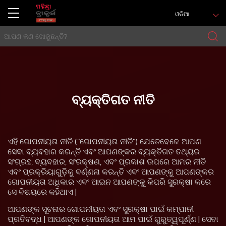
ଓଡିଆ
ବ୍ୟକ୍ତିଗତ ନୀତି
ଏହି ଗୋପନୀୟତା ନୀତି ("ଗୋପନୀୟତା ନୀତି") ଯେତେବେଳେ ଆପଣ
ସେବା ବ୍ୟବହାର କରନ୍ତି ଏବଂ ଆପଣଙ୍କର ବ୍ୟକ୍ତିଗତ ତଥ୍ୟର
ସଂଗ୍ରହ, ବ୍ୟବହାର, ସଂରକ୍ଷଣ, ଏବଂ ପ୍ରକାଶ ଉପରେ ଆମର ନୀତି
ଏବଂ ପ୍ରକ୍ରିୟାଗୁଡ଼ିକୁ ବର୍ଣ୍ଣନା କରନ୍ତି ଏବଂ ଆପଣଙ୍କୁ ଆପଣଙ୍କର
ଗୋପନୀୟତା ଅଧିକାର ଏବଂ ଆଇନ ଆପଣଙ୍କୁ କିପରି ସୁରକ୍ଷା କରେ
ସେ ବିଷୟରେ କହିଥାଏ |
ଆପଣଙ୍କ ସୂଚନାର ଗୋପନୀୟତା ଏବଂ ସୁରକ୍ଷା ପାଇଁ କମ୍ପାନୀ
ପ୍ରତିବଦ୍ଧ | ଆପଣଙ୍କ ଗୋପନୀୟତା ଆମ ପାଇଁ ଗୁରୁତ୍ୱପୂର୍ଣ୍ଣ | ସେବା