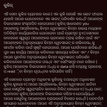
କୁକିଜ୍
ଏହି ସେବା କୁକିଜ ବ୍ୟବହାର କରେ | ଏକ କୁକି ହେଉଛି ଏକ ଛୋଟ ଫାଇଲ
ଯାହାକି ଆପଣ ଯେତେବେଳେ ଏକ ସାଇଟ୍ ପରିଦର୍ଶନ କରନ୍ତି ଆପଣଙ୍କ
ଡିଭାଇସରେ ସଂସ୍ଥାପିତ ହୋଇପାରେ | କୁକିଜ୍ ସାଧାରଣତ you
ଆପଣଙ୍କୁ ଆପ୍ଲିକେସନ୍ କିମ୍ବା ୱେବସାଇଟ୍ କିମ୍ବା ଉଭୟ ମଧ୍ୟରେ
ଅତିରିକ୍ତ କାର୍ଯ୍ୟକାରିତା ଯୋଗାଇବା ପାଇଁ ବ୍ୟବହୃତ ହୁଏ | ସେମାନେ
ଉଦାହରଣ ସ୍ୱରୂପ ଆପଣଙ୍କର ଭ୍ରମଣର ଟ୍ରାକ୍ ରଖିବା ପାଇଁ ଏବଂ
ଆପଣଙ୍କର ଅନୁପ୍ରୟୋଗ କିମ୍ବା ୱେବସାଇଟ୍ ର ନାଭିଗେସନ୍ କୁ
ସମର୍ଥନ କରିବା ପାଇଁ ସୃଷ୍ଟି ହୋଇପାରେ, ଆପଣ ଯେଉଁଠାରେ ଛାଡିଛନ୍ତି
ପୁନ res କାର୍ଯ୍ୟ ଆରମ୍ଭ କରିବାରେ ସାହାଯ୍ୟ କରିବେ ଏବଂ / କିମ୍ବା
ଆପଣ ପୁନର୍ବାର ଅନୁପ୍ରୟୋଗ କିମ୍ବା ୱେବସାଇଟ୍ ପରିଦର୍ଶନ
କରିବାବେଳେ ଆପଣଙ୍କର ପସନ୍ଦ ଏବଂ ସେଟିଂସମୂହ ମନେ ରଖିବେ |
କୁକିଜ୍ ଆପଣଙ୍କ ଡିଭାଇସରେ ଅନ୍ୟ କ data ଣସି ତଥ୍ୟକୁ ପ୍ରବେଶ,
ପ read ଼ିବା କିମ୍ବା ରୂପାନ୍ତର କରିପାରିବ ନାହିଁ |
ଏହି ସେବାରେ ବ୍ୟବହୃତ ଅଧିକାଂଶ କୁକିଜକୁ ତଥାକଥିତ ଅଧିବେଶନ
କୁକିଜ୍ କୁହାଯାଏ | ଆପଣ ଆପ୍ଲିକେସନ୍ କିମ୍ବା ୱେବସାଇଟ୍ ଛାଡିବା
ପରେ ସେଗୁଡ଼ିକ ସ୍ୱୟଂଚାଳିତ ଭାବରେ ଡିଲିଟ୍ ହୋଇଯାଏ | ଅନ୍ୟ ପଟେ,
କ୍ରମାଗତ କୁକିଜ୍ ଆପଣଙ୍କ ଡିଭାଇସରେ ରହିଥାଏ ଯେପର୍ଯ୍ୟନ୍ତ
ଆପଣ ସେଗୁଡିକୁ ଆପଣଙ୍କର ବ୍ରାଉଜର୍ରେ ବିଲୋପ କରନ୍ତି | ପରବର୍ତ୍ତୀ
ସମୟରେ ଯେତେବେଳେ ଆପଣ ଏହି ଅନୁପ୍ରୟୋଗ କିମ୍ବା ୱେବସାଇଟ୍