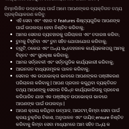
ନିମ୍ନଲିଖିତ ଉଦ୍ଦେଶ୍ୟ ପାଇଁ ଆମେ ଆପଣଙ୍କର ବ୍ୟକ୍ତିଗତ ତଥ୍ୟ
ପ୍ରକ୍ରିୟାକରଣ କରିବୁ:
ଏହି ସେବା ଏବଂ ଏହାର ବ features ଶିଷ୍ଟ୍ୟଗୁଡିକ ଆପଣଙ୍କ
ପାଇଁ ଉପଲବ୍ଧ ହେବା ନିଶ୍ଚିତ କରିବାକୁ;
ଆମର ସେବାର ବ୍ୟବହାରକୁ ପରିଚାଳନା ଏବଂ ତଦାରଖ କରିବା;
ତୁମକୁ ଚିହ୍ନିବା ଏବଂ ତୁମ ସହିତ ଯୋଗାଯୋଗ କରିବାକୁ;
ତ୍ରୁଟି, ଠକେଇ ଏବଂ ଅନ୍ୟ ସନ୍ଦେହଜନକ କାର୍ଯ୍ୟକଳାପରୁ ଆମକୁ
ଚିହ୍ନଟ ଏବଂ ସୁରକ୍ଷା କରିବାକୁ;
ଆମର ସର୍ତ୍ତାବଳୀ ଏବଂ ସର୍ତ୍ତଗୁଡିକ କାର୍ଯ୍ୟକାରୀ କରିବାକୁ;
ଆଇନଗତ ବାଧ୍ୟତାମୂଳକ ପାଳନ କରିବାକୁ;
ସେବାର ଏକ ଉପଭୋକ୍ତା ଭାବରେ ଆପଣଙ୍କର ପଞ୍ଜୀକରଣ
ପରିଚାଳନା କରିବାକୁ | ଆପଣ ପ୍ରଦାନ କରୁଥିବା ବ୍ୟକ୍ତିଗତ
ତଥ୍ୟ ଆପଣଙ୍କୁ ସେବାର ବିଭିନ୍ନ କାର୍ଯ୍ୟକାରିତାକୁ ପ୍ରବେଶ
କରିପାରିବ ଯାହା ଏକ ପଞ୍ଜୀକୃତ ଉପଭୋକ୍ତା ଭାବରେ
ଆପଣଙ୍କ ପାଇଁ ଉପଲବ୍ଧ |
ଆପଣ କ୍ରୟ କରିଥିବା ଉତ୍ପାଦ, ଆଇଟମ୍ କିମ୍ବା ସେବା ପାଇଁ
କ୍ରୟ ଚୁକ୍ତିର ବିକାଶ, ଅନୁପାଳନ ଏବଂ ଦାୟିତ୍ ensure ନିଶ୍ଚିତ
କରିବାକୁ କିମ୍ବା ସେବା ମାଧ୍ୟମରେ ଆମ ସହିତ ଅନ୍ୟ କ