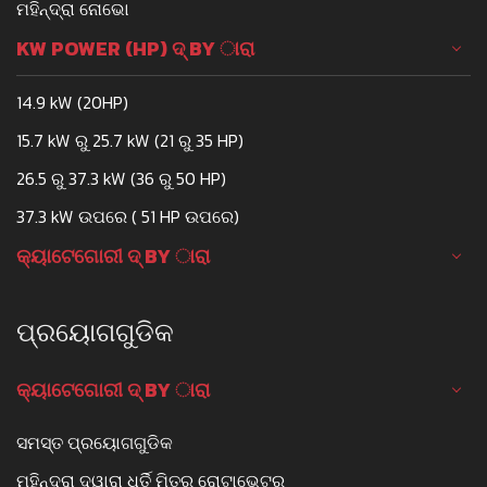
ମହିନ୍ଦ୍ରା ନୋଭୋ
KW POWER (HP) ଦ୍ BY ାରା
14.9 kW (20HP)
15.7 kW ରୁ 25.7 kW (21 ରୁ 35 HP)
26.5 ରୁ 37.3 kW (36 ରୁ 50 HP)
37.3 kW ଉପରେ ( 51 HP ଉପରେ)
କ୍ୟାଟେଗୋରୀ ଦ୍ BY ାରା
ପ୍ରୟୋଗଗୁଡିକ
କ୍ୟାଟେଗୋରୀ ଦ୍ BY ାରା
ସମସ୍ତ ପ୍ରୟୋଗଗୁଡିକ
ମହିନ୍ଦ୍ରା ଦ୍ୱାରା ଧର୍ତି ମିତ୍ର ରୋଟାଭେଟର୍