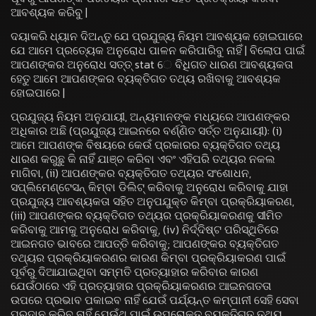
ଆବଶ୍ୟକ କରିବୁ |
ଦୟାକରି ଧ୍ୟାନ ଦିଅନ୍ତୁ ଯେ ପ୍ରଯୁଜ୍ୟ ନିୟମ ଆବଶ୍ୟକ ହୋଇପାରେ
ଯେ ଆମେ ପ୍ରତ୍ୟେକ ଅନୁରୋଧ ପାଳନ କରିପାରିବୁ ନାହିଁ | ବିଲୋପ ପାଇଁ
ଆପଣଙ୍କର ଅନୁରୋଧ ସତ୍ତ୍ stat େ ବିଧିଗତ ଧାରଣ ଆବଶ୍ୟକତା
ହେତୁ ଆମେ ଆପଣଙ୍କର ବ୍ୟକ୍ତିଗତ ତଥ୍ୟ ରଖିବାକୁ ଆବଶ୍ୟକ
ହୋଇପାରେ |
ପ୍ରଯୁଜ୍ୟ ନିୟମ ଅନୁଯାୟୀ, ଅନ୍ୟମାନଙ୍କ ମଧ୍ୟରେ ଆପଣଙ୍କର
ଅଧିକାର ଅଛି (ପ୍ରଯୁଜ୍ୟ ଆଇନରେ ବର୍ଣ୍ଣିତ ସର୍ତ୍ତ ଅନୁଯାୟୀ): (i)
ଆମେ ଆପଣଙ୍କ ବିଷୟରେ କେଉଁ ପ୍ରକାରର ବ୍ୟକ୍ତିଗତ ତଥ୍ୟ
ଧାରଣ କରୁଛୁ କି ନାହିଁ ଯାଞ୍ଚ କରିବା ଏବଂ ଏହିପରି ତଥ୍ୟର ନକଲ
ମାଗିବା, (ii) ଆପଣଙ୍କର ବ୍ୟକ୍ତିଗତ ତଥ୍ୟର ସଂଶୋଧନ,
ସପ୍ଲିମେଣ୍ଟେସନ୍ କିମ୍ବା ଡିଲିଟ୍ କରିବାକୁ ଅନୁରୋଧ କରିବାକୁ ଯାହା
ପ୍ରଯୁଜ୍ୟ ଆବଶ୍ୟକତା ସହିତ ଅନୁପଯୁକ୍ତ କିମ୍ବା ପ୍ରକ୍ରିୟାକରଣ,
(iii) ଆପଣଙ୍କର ବ୍ୟକ୍ତିଗତ ତଥ୍ୟର ପ୍ରକ୍ରିୟାକରଣକୁ ସୀମିତ
କରିବାକୁ ଆମକୁ ଅନୁରୋଧ କରିବାକୁ, (iv) ନିର୍ଦ୍ଦିଷ୍ଟ ପରିସ୍ଥିତିରେ
ଆଇନଗତ ଭାବରେ ଆପତ୍ତି କରିବାକୁ; ଆପଣଙ୍କର ବ୍ୟକ୍ତିଗତ
ତଥ୍ୟର ପ୍ରକ୍ରିୟାକରଣର କାରଣ କିମ୍ବା ପ୍ରକ୍ରିୟାକରଣ ପାଇଁ
ପୂର୍ବରୁ ଦିଆଯାଇଥିବା ସମ୍ମତି ପ୍ରତ୍ୟାହାର କରିବାର କାରଣ
ଯେଉଁଠାରେ ଏହି ପ୍ରତ୍ୟାହାର ପ୍ରକ୍ରିୟାକରଣର ଆଇନଗତତା
ଉପରେ ପ୍ରଭାବ ପକାଇବ ନାହିଁ ଯେଉଁ ପର୍ଯ୍ୟନ୍ତ କମ୍ପାନୀ ସେହି ସେବା
ପ୍ରଦାନ କରିବ ନାହିଁ ଯେଉଁଥି ପାଇଁ ଉପରୋକ୍ତ ବ୍ୟକ୍ତିଗତ ତଥ୍ୟ