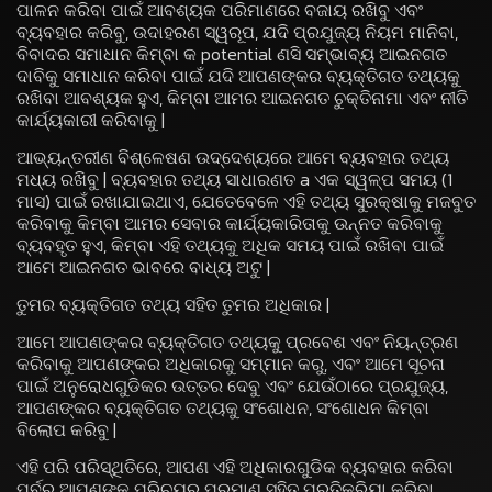
ପାଳନ କରିବା ପାଇଁ ଆବଶ୍ୟକ ପରିମାଣରେ ବଜାୟ ରଖିବୁ ଏବଂ
ବ୍ୟବହାର କରିବୁ, ଉଦାହରଣ ସ୍ୱରୂପ, ଯଦି ପ୍ରଯୁଜ୍ୟ ନିୟମ ମାନିବା,
ବିବାଦର ସମାଧାନ କିମ୍ବା କ potential ଣସି ସମ୍ଭାବ୍ୟ ଆଇନଗତ
ଦାବିକୁ ସମାଧାନ କରିବା ପାଇଁ ଯଦି ଆପଣଙ୍କର ବ୍ୟକ୍ତିଗତ ତଥ୍ୟକୁ
ରଖିବା ଆବଶ୍ୟକ ହୁଏ, କିମ୍ବା ଆମର ଆଇନଗତ ଚୁକ୍ତିନାମା ଏବଂ ନୀତି
କାର୍ଯ୍ୟକାରୀ କରିବାକୁ |
ଆଭ୍ୟନ୍ତରୀଣ ବିଶ୍ଳେଷଣ ଉଦ୍ଦେଶ୍ୟରେ ଆମେ ବ୍ୟବହାର ତଥ୍ୟ
ମଧ୍ୟ ରଖିବୁ | ବ୍ୟବହାର ତଥ୍ୟ ସାଧାରଣତ a ଏକ ସ୍ୱଳ୍ପ ସମୟ (1
ମାସ) ପାଇଁ ରଖାଯାଇଥାଏ, ଯେତେବେଳେ ଏହି ତଥ୍ୟ ସୁରକ୍ଷାକୁ ମଜବୁତ
କରିବାକୁ କିମ୍ବା ଆମର ସେବାର କାର୍ଯ୍ୟକାରିତାକୁ ଉନ୍ନତ କରିବାକୁ
ବ୍ୟବହୃତ ହୁଏ, କିମ୍ବା ଏହି ତଥ୍ୟକୁ ଅଧିକ ସମୟ ପାଇଁ ରଖିବା ପାଇଁ
ଆମେ ଆଇନଗତ ଭାବରେ ବାଧ୍ୟ ଅଟୁ |
ତୁମର ବ୍ୟକ୍ତିଗତ ତଥ୍ୟ ସହିତ ତୁମର ଅଧିକାର |
ଆମେ ଆପଣଙ୍କର ବ୍ୟକ୍ତିଗତ ତଥ୍ୟକୁ ପ୍ରବେଶ ଏବଂ ନିୟନ୍ତ୍ରଣ
କରିବାକୁ ଆପଣଙ୍କର ଅଧିକାରକୁ ସମ୍ମାନ କରୁ, ଏବଂ ଆମେ ସୂଚନା
ପାଇଁ ଅନୁରୋଧଗୁଡିକର ଉତ୍ତର ଦେବୁ ଏବଂ ଯେଉଁଠାରେ ପ୍ରଯୁଜ୍ୟ,
ଆପଣଙ୍କର ବ୍ୟକ୍ତିଗତ ତଥ୍ୟକୁ ସଂଶୋଧନ, ସଂଶୋଧନ କିମ୍ବା
ବିଲୋପ କରିବୁ |
ଏହି ପରି ପରିସ୍ଥିତିରେ, ଆପଣ ଏହି ଅଧିକାରଗୁଡିକ ବ୍ୟବହାର କରିବା
ପୂର୍ବରୁ ଆପଣଙ୍କ ପରିଚୟର ପ୍ରମାଣ ସହିତ ପ୍ରତିକ୍ରିୟା କରିବା