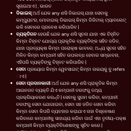
ସୂଚାଇଥାଏ | , ଭାରତ
ଡିଭାଇସ୍
ଅର୍ଥ ଯେକ any ଣସି ଡିଭାଇସ୍ ଯାହା ସେବାକୁ
କମ୍ପ୍ୟୁଟର, ମୋବାଇଲ୍ ଡିଭାଇସ୍ କିମ୍ବା ଡିଜିଟାଲ୍ ଟ୍ୟାବଲେଟ୍
ଭଳି ସେବାରେ ପ୍ରବେଶ କରିପାରିବ |
ବ୍ୟକ୍ତିଗତ
ହେଉଛି ଯେକ any ଣସି ସୂଚନା ଯାହା ଏକ ଚିହ୍ନିତ
କିମ୍ବା ଚିହ୍ନଟ ଯୋଗ୍ୟ ପ୍ରାକୃତିକ ବ୍ୟକ୍ତିଙ୍କ ସହିତ ଜଡିତ,
ଯାହା ପ୍ରତ୍ୟକ୍ଷ କିମ୍ବା ପରୋକ୍ଷ ଭାବରେ, ଅନ୍ୟ ସୂଚନା ସହିତ
ମିଳିତ କିମ୍ବା କମ୍ପାନୀ ସହିତ ଉପଲବ୍ଧ ହେବାର ସମ୍ଭାବନା,
ଏହିପରି ବ୍ୟକ୍ତିଙ୍କୁ ଚିହ୍ନଟ କରିପାରିବ |
ସେବା
ପ୍ରୟୋଗ କିମ୍ବା ୱେବସାଇଟ୍ କିମ୍ବା ଉଭୟକୁ ବୁ refers
ାଏ |
ସେବା ପ୍ରଦାନକାରୀ
ଅର୍ଥ ଯେକ any ଣସି ପ୍ରାକୃତିକ କିମ୍ବା
ଆଇନଗତ ବ୍ୟକ୍ତି ଯିଏ କମ୍ପାନୀ ତରଫରୁ ତଥ୍ୟ
ପ୍ରକ୍ରିୟାକରଣ କରନ୍ତି | ସେବାକୁ ସୁଗମ କରିବା, କମ୍ପାନୀ
ତରଫରୁ ସେବା ଯୋଗାଇବା, ସେବା ସହ ଜଡିତ ସେବା କରିବା
କିମ୍ବା ସେବା କିପରି ବ୍ୟବହାର କରାଯାଏ ତାହା ବିଶ୍ଳେଷଣ
କରିବାରେ କମ୍ପାନୀକୁ ସାହାଯ୍ୟ କରିବା ପାଇଁ ଏହା ତୃତୀୟ-ପକ୍ଷ
କମ୍ପାନୀ କିମ୍ବା ବ୍ୟକ୍ତିବିଶେଷଙ୍କୁ ସୂଚିତ କରେ |