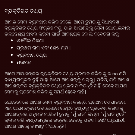
ବ୍ୟକ୍ତିଗତ ତଥ୍ୟ
ଆମର ସେବା ବ୍ୟବହାର କରିବାବେଳେ, ଆମେ ତୁମଠାରୁ ସିଧାସଳଖ
ବ୍ୟକ୍ତିଗତ ତଥ୍ୟ ସଂଗ୍ରହ କରୁ, ଯାହା ଆପଣଙ୍କୁ ସେବା ଯୋଗାଇବାର
ଉଦ୍ଦେଶ୍ୟ ହାସଲ କରିବା ପାଇଁ ଆବଶ୍ୟକ ବୋଲି ବିବେଚନା କରୁ:
ଈମୈଲ ଠିକଣା
ପ୍ରଥମ ନାମ ଏବଂ ଶେଷ ନାମ |
ବ୍ୟବହାର ତଥ୍ୟ
ମତାମତ
ଆମେ ଆପଣଙ୍କର ବ୍ୟକ୍ତିଗତ ତଥ୍ୟ ପ୍ରଦାନ କରିବାକୁ କ no ଣସି
ବାଧ୍ୟତାମୂଳକ ନୁହଁ ଯାହା ଆମେ ଆପଣଙ୍କୁ ପଚାରୁ | ଯଦିଓ, ଯଦି ଆପଣ
ଆପଣଙ୍କର ବ୍ୟକ୍ତିଗତ ତଥ୍ୟ ପ୍ରଦାନ କରନ୍ତି ନାହିଁ, ତେବେ ଆପଣ
ସେବାକୁ ପ୍ରବେଶ କରିବାକୁ ସମର୍ଥ ହେବେ ନାହିଁ |
ଯେତେବେଳେ ଆପଣ ସେବା ବ୍ୟବହାର କରନ୍ତି, ପ୍ରଥମ ସୋପାନରେ,
ଏହା ଆପଣଙ୍କର ଡିଭାଇସରେ ଗଚ୍ଛିତ ତଥ୍ୟକୁ ପ୍ରବେଶ କରିବାକୁ
ଆପଣଙ୍କର ଅନୁମତି ମାଗିବ | ତୁମକୁ “ମୁଁ ରାଜି” କିମ୍ବା “ମୁଁ ରାଜି ନୁହେଁ”
କ୍ଲିକ୍ କରି ବାଧ୍ୟତାମୂଳକ ଉତ୍ତର ଦେବାକୁ ପଡିବ | ସେହି ଅନୁଯାୟୀ,
ଆପଣ ଆଗକୁ ବ may ିପାରନ୍ତି |