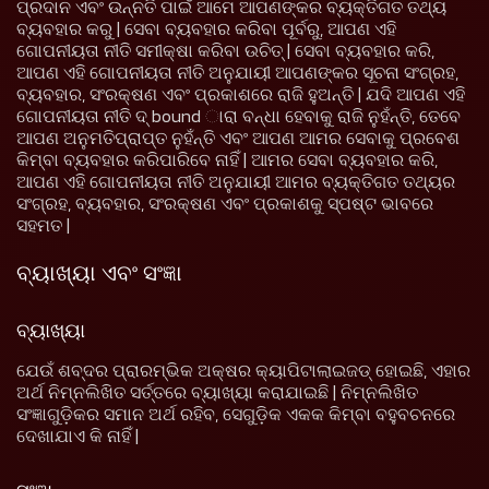
ପ୍ରଦାନ ଏବଂ ଉନ୍ନତି ପାଇଁ ଆମେ ଆପଣଙ୍କର ବ୍ୟକ୍ତିଗତ ତଥ୍ୟ
ବ୍ୟବହାର କରୁ | ସେବା ବ୍ୟବହାର କରିବା ପୂର୍ବରୁ, ଆପଣ ଏହି
ଗୋପନୀୟତା ନୀତି ସମୀକ୍ଷା କରିବା ଉଚିତ୍ | ସେବା ବ୍ୟବହାର କରି,
ଆପଣ ଏହି ଗୋପନୀୟତା ନୀତି ଅନୁଯାୟୀ ଆପଣଙ୍କର ସୂଚନା ସଂଗ୍ରହ,
ବ୍ୟବହାର, ସଂରକ୍ଷଣ ଏବଂ ପ୍ରକାଶରେ ରାଜି ହୁଅନ୍ତି | ଯଦି ଆପଣ ଏହି
ଗୋପନୀୟତା ନୀତି ଦ୍ bound ାରା ବନ୍ଧା ହେବାକୁ ରାଜି ନୁହଁନ୍ତି, ତେବେ
ଆପଣ ଅନୁମତିପ୍ରାପ୍ତ ନୁହଁନ୍ତି ଏବଂ ଆପଣ ଆମର ସେବାକୁ ପ୍ରବେଶ
କିମ୍ବା ବ୍ୟବହାର କରିପାରିବେ ନାହିଁ | ଆମର ସେବା ବ୍ୟବହାର କରି,
ଆପଣ ଏହି ଗୋପନୀୟତା ନୀତି ଅନୁଯାୟୀ ଆମର ବ୍ୟକ୍ତିଗତ ତଥ୍ୟର
ସଂଗ୍ରହ, ବ୍ୟବହାର, ସଂରକ୍ଷଣ ଏବଂ ପ୍ରକାଶକୁ ସ୍ପଷ୍ଟ ଭାବରେ
ସହମତ |
ବ୍ୟାଖ୍ୟା ଏବଂ ସଂଜ୍ଞା
ବ୍ୟାଖ୍ୟା
ଯେଉଁ ଶବ୍ଦର ପ୍ରାରମ୍ଭିକ ଅକ୍ଷର କ୍ୟାପିଟାଲାଇଜଡ୍ ହୋଇଛି, ଏହାର
ଅର୍ଥ ନିମ୍ନଲିଖିତ ସର୍ତ୍ତରେ ବ୍ୟାଖ୍ୟା କରାଯାଇଛି | ନିମ୍ନଲିଖିତ
ସଂଜ୍ଞାଗୁଡ଼ିକର ସମାନ ଅର୍ଥ ରହିବ, ସେଗୁଡ଼ିକ ଏକକ କିମ୍ବା ବହୁବଚନରେ
ଦେଖାଯାଏ କି ନାହିଁ |