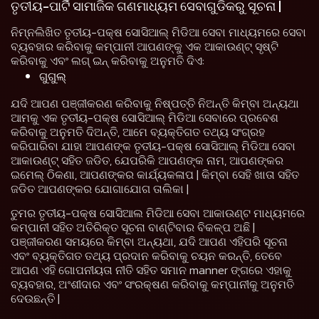
ତୃତୀୟ-ପାର୍ଟି ସାମାଜିକ ଗଣମାଧ୍ୟମ ସେବାଗୁଡିକରୁ ସୂଚନା |
ନିମ୍ନଲିଖିତ ତୃତୀୟ-ପକ୍ଷ ସୋସିଆଲ୍ ମିଡିଆ ସେବା ମାଧ୍ୟମରେ ସେବା
ବ୍ୟବହାର କରିବାକୁ କମ୍ପାନୀ ଆପଣଙ୍କୁ ଏକ ଆକାଉଣ୍ଟ୍ ସୃଷ୍ଟି
କରିବାକୁ ଏବଂ ଲଗ୍ ଇନ୍ କରିବାକୁ ଅନୁମତି ଦିଏ:
ଗୁଗୁଲ୍
ଯଦି ଆପଣ ପଞ୍ଜୀକରଣ କରିବାକୁ ନିଷ୍ପତ୍ତି ନିଅନ୍ତି କିମ୍ବା ଅନ୍ୟଥା
ଆମକୁ ଏକ ତୃତୀୟ-ପକ୍ଷ ସୋସିଆଲ୍ ମିଡିଆ ସେବାରେ ପ୍ରବେଶ
କରିବାକୁ ଅନୁମତି ଦିଅନ୍ତି, ଆମେ ବ୍ୟକ୍ତିଗତ ତଥ୍ୟ ସଂଗ୍ରହ
କରିପାରିବା ଯାହା ଆପଣଙ୍କ ତୃତୀୟ-ପକ୍ଷ ସୋସିଆଲ୍ ମିଡିଆ ସେବା
ଆକାଉଣ୍ଟ୍ ସହିତ ଜଡିତ, ଯେପରିକି ଆପଣଙ୍କ ନାମ, ଆପଣଙ୍କର
ଇମେଲ୍ ଠିକଣା, ଆପଣଙ୍କର କାର୍ଯ୍ୟକଳାପ | କିମ୍ବା ସେହି ଖାତା ସହିତ
ଜଡିତ ଆପଣଙ୍କର ଯୋଗାଯୋଗ ତାଲିକା |
ତୁମର ତୃତୀୟ-ପକ୍ଷ ସୋସିଆଲ ମିଡିଆ ସେବା ଆକାଉଣ୍ଟ ମାଧ୍ୟମରେ
କମ୍ପାନୀ ସହିତ ଅତିରିକ୍ତ ସୂଚନା ବାଣ୍ଟିବାର ବିକଳ୍ପ ଅଛି |
ପଞ୍ଜୀକରଣ ସମୟରେ କିମ୍ବା ଅନ୍ୟଥା, ଯଦି ଆପଣ ଏହିପରି ସୂଚନା
ଏବଂ ବ୍ୟକ୍ତିଗତ ତଥ୍ୟ ପ୍ରଦାନ କରିବାକୁ ଚୟନ କରନ୍ତି, ତେବେ
ଆପଣ ଏହି ଗୋପନୀୟତା ନୀତି ସହିତ ସମାନ manner ଙ୍ଗରେ ଏହାକୁ
ବ୍ୟବହାର, ଅଂଶୀଦାର ଏବଂ ସଂରକ୍ଷଣ କରିବାକୁ କମ୍ପାନୀକୁ ଅନୁମତି
ଦେଉଛନ୍ତି |