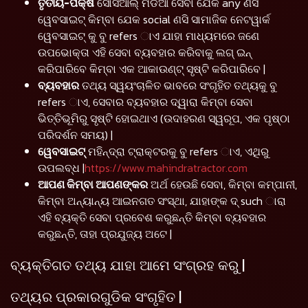
ତୃତୀୟ-ପକ୍ଷ
ସୋସିଆଲ୍ ମିଡିଆ ସେବା ଯେକ any ଣସି
ୱେବସାଇଟ୍ କିମ୍ବା ଯେକ social ଣସି ସାମାଜିକ ନେଟୱାର୍କ
ୱେବସାଇଟ୍ କୁ ବୁ refers ାଏ ଯାହା ମାଧ୍ୟମରେ ଜଣେ
ଉପଭୋକ୍ତା ଏହି ସେବା ବ୍ୟବହାର କରିବାକୁ ଲଗ୍ ଇନ୍
କରିପାରିବେ କିମ୍ବା ଏକ ଆକାଉଣ୍ଟ୍ ସୃଷ୍ଟି କରିପାରିବେ |
ବ୍ୟବହାର
ତଥ୍ୟ ସ୍ୱୟଂଚାଳିତ ଭାବରେ ସଂଗୃହିତ ତଥ୍ୟକୁ ବୁ
refers ାଏ, ସେବାର ବ୍ୟବହାର ଦ୍ୱାରା କିମ୍ବା ସେବା
ଭିତ୍ତିଭୂମିରୁ ସୃଷ୍ଟି ହୋଇଥାଏ (ଉଦାହରଣ ସ୍ୱରୂପ, ଏକ ପୃଷ୍ଠା
ପରିଦର୍ଶନ ସମୟ) |
ୱେବସାଇଟ୍
ମହିନ୍ଦ୍ରା ଟ୍ରାକ୍ଟରକୁ ବୁ refers ାଏ, ଏଥିରୁ
ଉପଲବ୍ଧ |
https://www.mahindratractor.com
ଆପଣ କିମ୍ବା ଆପଣଙ୍କର
ଅର୍ଥ ହେଉଛି ସେବା, କିମ୍ବା କମ୍ପାନୀ,
କିମ୍ବା ଅନ୍ୟାନ୍ୟ ଆଇନଗତ ସଂସ୍ଥା, ଯାହାଙ୍କ ଦ୍ such ାରା
ଏହି ବ୍ୟକ୍ତି ସେବା ପ୍ରବେଶ କରୁଛନ୍ତି କିମ୍ବା ବ୍ୟବହାର
କରୁଛନ୍ତି, ତାହା ପ୍ରଯୁଜ୍ୟ ଅଟେ |
ବ୍ୟକ୍ତିଗତ ତଥ୍ୟ ଯାହା ଆମେ ସଂଗ୍ରହ କରୁ |
ତଥ୍ୟର ପ୍ରକାରଗୁଡିକ ସଂଗୃହିତ |