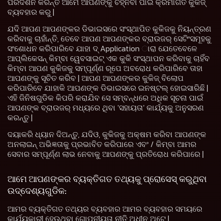
ପରିଦର୍ଶନ କରନ୍ତି ଆମେ ଆପଣଙ୍କୁ ଚିହ୍ନିବା ପାଇଁ କ୍ରମାଗତ କୁକିଜ୍
ବ୍ୟବହାର କରୁ |
ଯଦି ଆପଣ ଆପଣଙ୍କର ଡିଭାଇସରେ ସଂସ୍ଥାପିତ କୁକିଜକୁ ନିୟନ୍ତ୍ରଣ
କରିବାକୁ ଚାହାଁନ୍ତି, ତେବେ ଆପଣ ଆପଣଙ୍କର ବ୍ରାଉଜର୍ ସେଟିଂସମୂହକୁ
ସଂଶୋଧନ କରିପାରିବେ ଯାହା ଦ୍ Application ାରା ଯେତେବେଳେ
ଆପ୍ଲିକେସନ୍ କିମ୍ବା ୱେବସାଇଟ୍ ଏକ କୁକି ସଂସ୍ଥାପନ କରିବାକୁ ଚାହିଁବ
କିମ୍ବା ଆପଣ କୁକିଜକୁ ସମ୍ପୂର୍ଣ୍ଣ ରୂପେ ଅବରୋଧ କରିପାରିବେ ତାହା
ଆପଣଙ୍କୁ ସୂଚିତ କରିବ | ଆପଣ ଆପଣଙ୍କର କୁକିଜ୍ ବିଲୋପ
କରିପାରିବେ ଯାହାକି ଆପଣଙ୍କ ଡିଭାଇସରେ ଇନଷ୍ଟଲ୍ ହୋଇସାରିଛି |
ଏହି ଜିନିଷଗୁଡିକ କିପରି କରାଯିବ ସେ ସମ୍ବନ୍ଧରେ ଅଧିକ ସୂଚନା ପାଇଁ
ଆପଣଙ୍କ ବ୍ରାଉଜର୍ ମଧ୍ୟରେ ଥିବା 'ସହାୟତା' କାର୍ଯ୍ୟକୁ ଅନୁସରଣ
କରନ୍ତୁ |
ଦୟାକରି ଧ୍ୟାନ ଦିଅନ୍ତୁ, ଯଦିଓ, କୁକିଜକୁ ଅକ୍ଷମ କରିବା ଆପଣଙ୍କ
ଅନଲାଇନ୍ ଅଭିଜ୍ଞତାକୁ ପ୍ରଭାବିତ କରିପାରେ ଏବଂ / କିମ୍ବା ଆମର
ସେବାର ସମ୍ପୂର୍ଣ୍ଣ ଲାଭ ନେବାକୁ ଆପଣଙ୍କୁ ପ୍ରତିରୋଧ କରିପାରେ |
ଆମେ ଆପଣଙ୍କର ବ୍ୟକ୍ତିଗତ ତଥ୍ୟକୁ ପ୍ରୋସେସ୍ କରୁଥିବା
ଉଦ୍ଦେଶ୍ୟଗୁଡିକ:
ଆମର ବ୍ୟକ୍ତିଗତ ତଥ୍ୟର ବ୍ୟବହାର ଆମର ବ୍ୟବହାର ସମୟରେ
କାର୍ଯ୍ୟକାରୀ ହେଉଥିବା ଗୋପନୀୟତା ନୀତି ଅଧୀନ ଅଟେ |