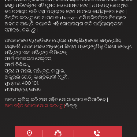
ବସ୍ତୁ ପରିବର୍ତ୍ତନ ଏହି ପୃଷ୍ଠାରେ ପୋଷ୍ଟ ହେବ | ଅପଡେଟ୍ ହୋଇଥିବା
ଗୋପନୀୟତା ନୀତି ଏହା ଅଦ୍ୟତନ ହେବା ମାତ୍ରେ କାର୍ଯ୍ୟକାରୀ ହେବ |
ନିଶ୍ଚିତ କରନ୍ତୁ ଯେ ଆପଣ କ changes ଣସି ପରିବର୍ତ୍ତନ ବିଷୟରେ
ଅବଗତ ଅଛନ୍ତି, ଦୟାକରି ଏହି ଗୋପନୀୟତା ନୀତି ପର୍ଯ୍ୟାୟକ୍ରମେ
ସମୀକ୍ଷା କରନ୍ତୁ |
ଆପଣଙ୍କର ବ୍ୟକ୍ତିଗତ ତଥ୍ୟର ପ୍ରକ୍ରିୟାକରଣ ସମ୍ବନ୍ଧୀୟ
ଦୟାକରି ଆପଣଙ୍କର ଅନୁରୋଧ କିମ୍ବା ପ୍ରଶ୍ନଗୁଡିକୁ ଠିକଣା କରନ୍ତୁ:
ମହିନ୍ଦ୍ରା ଏବଂ ମହିନ୍ଦ୍ରା ଲିମିଟେଡ୍
ଫାର୍ମ ଉପକରଣ ସେକ୍ଟର,
ଫାର୍ମ ଡିଭିଜନ୍,
ପ୍ରଥମ ମହଲା, ମହିନ୍ଦ୍ରା ଟାୱାର,
ଅକୁରଲି ରୋଡ୍, କାଣ୍ଡିଭାଲୀ (ପୂର୍ବ),
ମୁମ୍ବାଇ 400 101,
ମହାରାଷ୍ଟ୍ର, ଭାରତ
ଆପଣ କ୍ଲିକ୍ କରି ଆମ ସହିତ ଯୋଗାଯୋଗ କରିପାରିବେ |
ଆମ ସହିତ ଯୋଗାଯୋଗ କରନ୍ତୁ |
ଲିଙ୍କ୍