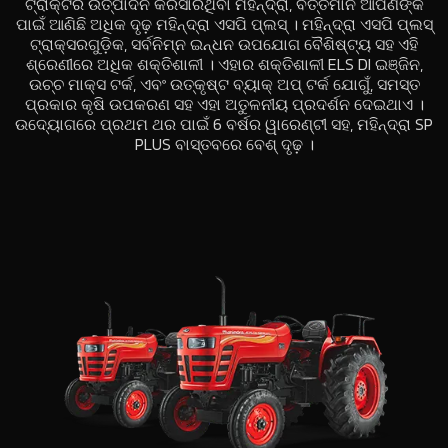
ଟ୍ରାକ୍ଟର ଉତ୍ପାଦନ କରିସାରିଥିବା ମହିନ୍ଦ୍ରା, ବର୍ତ୍ତମାନ ଆପଣଙ୍କ
ପାଇଁ ଆଣିଛି ଅଧିକ ଦୃଢ଼ ମହିନ୍ଦ୍ରା ଏସପି ପ୍ଲସ୍ । ମହିନ୍ଦ୍ରା ଏସପି ପ୍ଲସ୍
ଟ୍ରାକ୍ସରଗୁଡ଼ିକ, ସର୍ବନିମ୍ନ ଇନ୍ଧନ ଉପଯୋଗ ବୈଶିଷ୍ଟ୍ୟ ସହ ଏହି
ଶ୍ରେଣୀରେ ଅଧିକ ଶକ୍ତିଶାଳୀ । ଏହାର ଶକ୍ତିଶାଳୀ ELS DI ଇଞ୍ଜିନ,
ଉଚ୍ଚ ମାକ୍ସ ଟର୍କ, ଏବଂ ଉତ୍କୃଷ୍ଟ ବ୍ୟାକ୍ ଅପ୍ ଟର୍କ ଯୋଗୁଁ, ସମସ୍ତ
ପ୍ରକାର କୃଷି ଉପକରଣ ସହ ଏହା ଅତୁଳନୀୟ ପ୍ରଦର୍ଶନ ଦେଇଥାଏ ।
ଉଦ୍ୟୋଗରେ ପ୍ରଥମ ଥର ପାଇଁ 6 ବର୍ଷର ୱାରେଣ୍ଟୀ ସହ, ମହିନ୍ଦ୍ରା SP
PLUS ବାସ୍ତବରେ ବେଶ୍ ଦୃଢ଼ ।