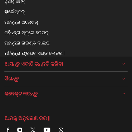
ସୁପର୍ ସିଡର୍
ହାର୍ଭେଷ୍ଟର୍
ମହିନ୍ଦ୍ରା ଥ୍ରେଶର୍
ମହିନ୍ଦ୍ରା ଷ୍ଟ୍ରୋ ରେପର୍
ମହିନ୍ଦ୍ରା ରାଉଣ୍ଡ ବାଲର୍
ମହିନ୍ଦ୍ରା ଫ୍ରଣ୍ଟ ଏଣ୍ଡ ଲୋଡର |
ଆସନ୍ତୁ ଏକାଠି ଉନ୍ନତି କରିବା
ଶିଖନ୍ତୁ
କନେକ୍ଟ କରନ୍ତୁ
ଆମକୁ ଅନୁସରଣ କର |