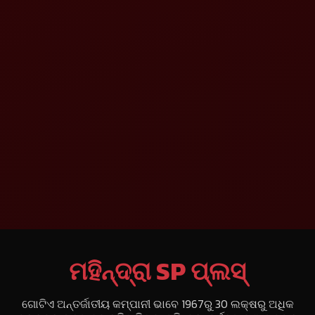
ମହିନ୍ଦ୍ରା SP ପ୍ଲସ୍
ଗୋଟିଏ ଅନ୍ତର୍ଜାତୀୟ କମ୍ପାନୀ ଭାବେ 1967ରୁ 30 ଲକ୍ଷରୁ ଅଧିକ