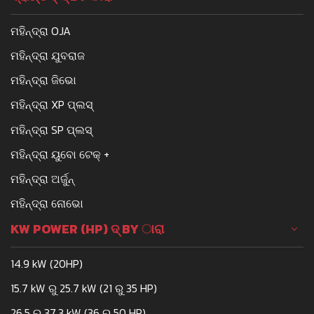
ମହିନ୍ଦ୍ରା OJA
ମହିନ୍ଦ୍ରା ଯୁବରାଜ
ମହିନ୍ଦ୍ରା ଜିଭୋ
ମହିନ୍ଦ୍ରା XP ପ୍ଲସ୍
ମହିନ୍ଦ୍ରା SP ପ୍ଲସ୍
ମହିନ୍ଦ୍ରା ୟୁବୋ ଟେକ୍ +
ମହିନ୍ଦ୍ରା ଅର୍ଜୁନ୍
ମହିନ୍ଦ୍ରା ନୋଭୋ
KW POWER (HP) ଦ୍ BY ାରା
14.9 kW (20HP)
15.7 kW ରୁ 25.7 kW (21 ରୁ 35 HP)
26.5 ରୁ 37.3 kW (36 ରୁ 50 HP)