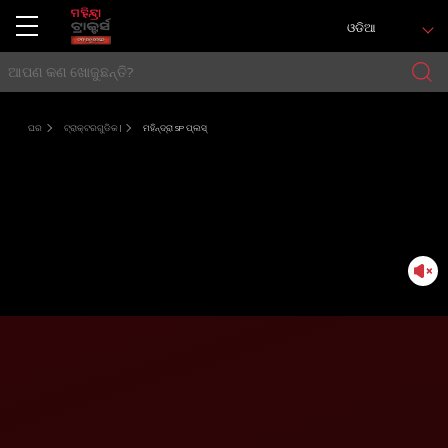
ଓଡିଆ
ଘର
ଟ୍ରାକ୍ଟରଗୁଡିକ |
ମହିନ୍ଦ୍ରା SP ପ୍ଲସ୍