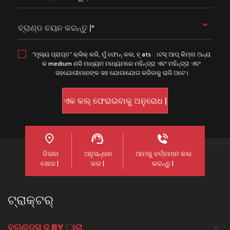
ବ୍ରାଣ୍ଡ ଚୟନ କରନ୍ତୁ |*
“ମୂଲ୍ୟ ପ୍ରାପ୍ତ” କ୍ଲିକ୍ କରି, ମୁଁ ଫୋନ୍ କଲ, ହ୍ ats ାଟସ୍ ଆପ୍ କିମ୍ବା ଅନ୍ୟ
କ medium ଣସି ମାଧ୍ୟମ ମାଧ୍ୟମରେ ମହିନ୍ଦ୍ରା ଏବଂ ମହିନ୍ଦ୍ରା ଏବଂ
ସହଯୋଗୀମାନଙ୍କ ସହ ଯୋଗାଯୋଗ କରିବାକୁ ରାଜି ଅଟେ।
ଡିଲର
ଅନୁସନ୍ଧାନ
ଆମକୁ ବର୍ତ୍ତମାନ କଲ
ଖୋଜ |
କର |
କରନ୍ତୁ |
ଟ୍ରାକ୍ଟର୍
ବ୍ରାଣ୍ଡସ୍ ଦ୍ BY ାରା