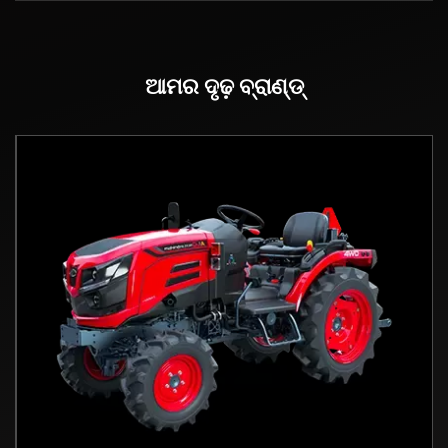
ଆମର ଦୃଢ଼ ବ୍ରାଣ୍ଡ୍