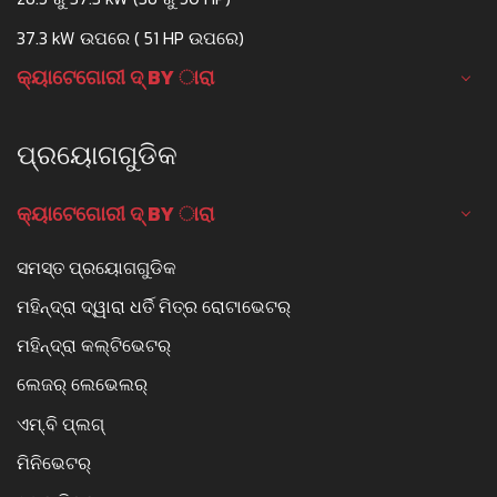
37.3 kW ଉପରେ ( 51 HP ଉପରେ)
କ୍ୟାଟେଗୋରୀ ଦ୍ BY ାରା
ପ୍ରୟୋଗଗୁଡିକ
କ୍ୟାଟେଗୋରୀ ଦ୍ BY ାରା
ସମସ୍ତ ପ୍ରୟୋଗଗୁଡିକ
ମହିନ୍ଦ୍ରା ଦ୍ୱାରା ଧର୍ତି ମିତ୍ର ରୋଟାଭେଟର୍
ମହିନ୍ଦ୍ରା କଲ୍ଟିଭେଟର୍
ଲେଜର୍ ଲେଭେଲର୍
ଏମ୍.ବି ପ୍ଲଗ୍
ମିନିଭେଟର୍