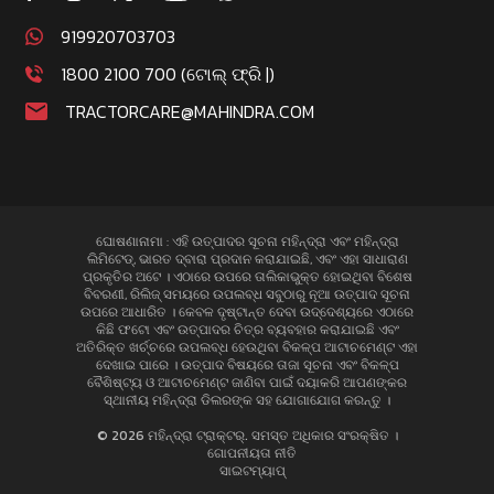
919920703703
1800 2100 700 (ଟୋଲ୍ ଫ୍ରି |)
TRACTORCARE@MAHINDRA.COM
ଘୋଷଣାନାମା : ଏହି ଉତ୍ପାଦର ସୂଚନା ମହିନ୍ଦ୍ରା ଏବଂ ମହିନ୍ଦ୍ରା
ଲିମିଟେଡ୍, ଭାରତ ଦ୍ବାରା ପ୍ରଦାନ କରାଯାଇଛି, ଏବଂ ଏହା ସାଧାରାଣ
ପ୍ରକୃତିର ଅଟେ । ଏଠାରେ ଉପରେ ତାଲିକାଭୁକ୍ତ ହୋଇଥିବା ବିଶେଷ
ବିବରଣୀ, ରିଲିଜ୍ ସମୟରେ ଉପଲବ୍ଧ ସବୁଠାରୁ ନୂଆ ଉତ୍ପାଦ ସୂଚନା
ଉପରେ ଆଧାରିତ । କେବଳ ଦୃଷ୍ଟାନ୍ତ ଦେବା ଉଦ୍ଦେଶ୍ୟରେ ଏଠାରେ
କିଛି ଫଟୋ ଏବଂ ଉତ୍ପାଦର ଚିତ୍ର ବ୍ୟବହାର କରାଯାଇଛି ଏବଂ
ଅତିରିକ୍ତ ଖର୍ଚ୍ଚରେ ଉପଲବ୍ଧ ହେଉଥିବା ବିକଳ୍ପ ଆଟାଚମେଣ୍ଟ ଏହା
ଦେଖାଇ ପାରେ । ଉତ୍ପାଦ ବିଷୟରେ ତାଜା ସୂଚନା ଏବଂ ବିକଳ୍ପ
ବୈଶିଷ୍ଟ୍ୟ ଓ ଆଟାଚମେଣ୍ଟ ଜାଣିବା ପାଇଁ ଦୟାକରି ଆପଣଙ୍କର
ସ୍ଥାନୀୟ ମହିନ୍ଦ୍ରା ଡିଲରଙ୍କ ସହ ଯୋଗାଯୋଗ କରନ୍ତୁ ।
© 2026 ମହିନ୍ଦ୍ରା ଟ୍ରାକ୍ଟର୍. ସମସ୍ତ ଅଧିକାର ସଂରକ୍ଷିତ ।
ଗୋପନୀୟତା ନୀତି
ସାଇଟମ୍ୟାପ୍