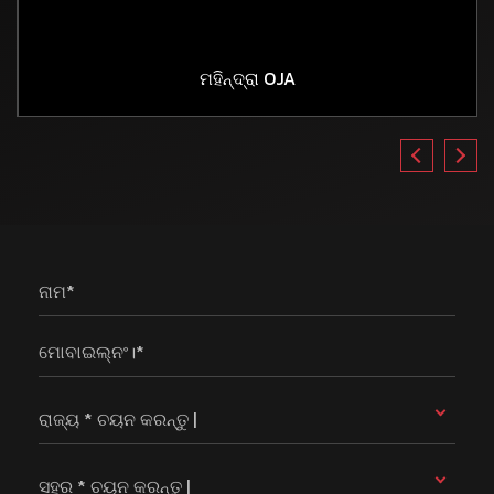
ମହିନ୍ଦ୍ରା OJA
ନାମ*
ମୋବାଇଲ୍ନଂ।*
ରାଜ୍ୟ * ଚୟନ କରନ୍ତୁ |
ସହର * ଚୟନ କରନ୍ତୁ |