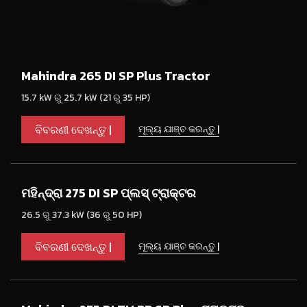
Mahindra 265 DI SP Plus Tractor
15.7 kW ରୁ 25.7 kW (21 ରୁ 35 HP)
ବିବରଣୀ ଦେଖନ୍ତୁ |
ମୂଲ୍ୟ ଯାଞ୍ଚ କରନ୍ତୁ |
ମହିନ୍ଦ୍ରା 275 DI SP ପ୍ଲସ୍ ଟ୍ରାକ୍ଟର
26.5 ରୁ 37.3 kW (36 ରୁ 50 HP)
ବିବରଣୀ ଦେଖନ୍ତୁ |
ମୂଲ୍ୟ ଯାଞ୍ଚ କରନ୍ତୁ |