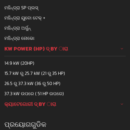
ମହିନ୍ଦ୍ରା SP ପ୍ଲସ୍
ମହିନ୍ଦ୍ରା ୟୁବୋ ଟେକ୍ +
ମହିନ୍ଦ୍ରା ଅର୍ଜୁନ୍
ମହିନ୍ଦ୍ରା ନୋଭୋ
KW POWER (HP) ଦ୍ BY ାରା
14.9 kW (20HP)
15.7 kW ରୁ 25.7 kW (21 ରୁ 35 HP)
26.5 ରୁ 37.3 kW (36 ରୁ 50 HP)
37.3 kW ଉପରେ ( 51 HP ଉପରେ)
କ୍ୟାଟେଗୋରୀ ଦ୍ BY ାରା
ପ୍ରୟୋଗଗୁଡିକ