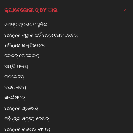
କ୍ୟାଟେଗୋରୀ ଦ୍ BY ାରା
ସମସ୍ତ ପ୍ରୟୋଗଗୁଡିକ
ମହିନ୍ଦ୍ରା ଦ୍ୱାରା ଧର୍ତି ମିତ୍ର ରୋଟାଭେଟର୍
ମହିନ୍ଦ୍ରା କଲ୍ଟିଭେଟର୍
ଲେଜର୍ ଲେଭେଲର୍
ଏମ୍.ବି ପ୍ଲଗ୍
ମିନିଭେଟର୍
ସୁପର୍ ସିଡର୍
ହାର୍ଭେଷ୍ଟର୍
ମହିନ୍ଦ୍ରା ଥ୍ରେଶର୍
ମହିନ୍ଦ୍ରା ଷ୍ଟ୍ରୋ ରେପର୍
ମହିନ୍ଦ୍ରା ରାଉଣ୍ଡ ବାଲର୍