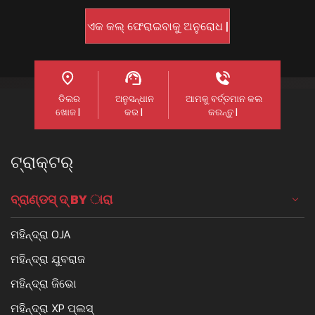
ଡିଲର
ଅନୁସନ୍ଧାନ
ଆମକୁ ବର୍ତ୍ତମାନ କଲ
ଖୋଜ |
କର |
କରନ୍ତୁ |
ଟ୍ରାକ୍ଟର୍
ବ୍ରାଣ୍ଡସ୍ ଦ୍ BY ାରା
ମହିନ୍ଦ୍ରା OJA
ମହିନ୍ଦ୍ରା ଯୁବରାଜ
ମହିନ୍ଦ୍ରା ଜିଭୋ
ମହିନ୍ଦ୍ରା XP ପ୍ଲସ୍