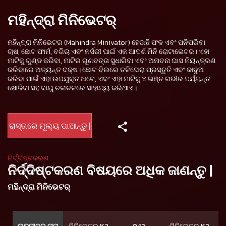
ମହିନ୍ଦ୍ରା ମିନିଭେଟର୍
ମହିନ୍ଦ୍ରା ମିନିଭେଟର (Mahindra Minivator) ହେଉଛି ଫଳ ଏବଂ ପନିପରିବା
ଚାଷ, ଛୋଟ ଫାର୍ମ, ବଗିଚା ଏବଂ ନର୍ସରୀ ପାଇଁ ଏକ ଆଦର୍ଶ ମିନି ରୋଟାଭେଟର। ଏହା
ମାଟିକୁ ଗୁଣ୍ଡ କରିବା, ମାଟିର ଗୁଣବତ୍ତା ସୁଧାରିବା ଏବଂ ଅନାବନା ଘାସ ନିୟନ୍ତ୍ରଣ
କରିବାରେ ଅତ୍ୟନ୍ତ ଦକ୍ଷ। ଛୋଟ ବିଲରେ ତଳିଘେରା ପ୍ରସ୍ତୁତି ଏବଂ କାଦୁଅ
କରିବା ପାଇଁ ଏହା ଉପଯୁକ୍ତ ଅଟେ, ଏବଂ ଏହା ମାଟିକୁ ୪ ଇଞ୍ଚ ଗଭୀର ପର୍ଯ୍ୟନ୍ତ
ଖୋଳିବା ସହ ବାୟୁ ଚଳାଚଳରେ ସାହାଯ୍ୟ କରିଥାଏ।
ରାସ୍ତାରେ ମୂଲ୍ୟ ପାଆନ୍ତୁ |
ନିର୍ଦ୍ଦିଷ୍ଟକରଣ
ନିର୍ଦ୍ଦିଷ୍ଟକରଣ ବିଷୟରେ ଅଧିକ ଜାଣନ୍ତୁ |
ମହିନ୍ଦ୍ରା ମିନିଭେଟର୍