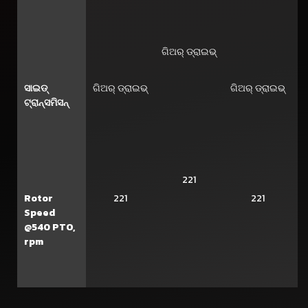
ଗିଅର୍ ଡ୍ରାଇଭ୍
ଗି
ସାଇଡ୍
ଗିଅର୍ ଡ୍ରାଇଭ୍
ଗିଅର୍ ଡ୍ରାଇଭ୍
ଟ୍ରାନ୍ସମିସନ୍
221
Rotor
221
221
Speed
@540 PTO,
rpm