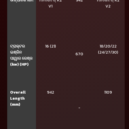
ଉତ୍ପାଦର ନାମ
ମିନିଭେଟର୍ K2
942
ମିନିଭେଟର୍ K2
V1
V2
ଟ୍ରାକ୍ଟର
16 (21)
18/20/22
ଇଞ୍ଜିନ
(24/27/30)
670
ପାୱାର ରେଞ୍ଜ
(kw) (HP)
Overall
942
1109
Length
(mm)
-