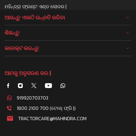
ମହିନ୍ଦ୍ରା ଫ୍ରଣ୍ଟ ଏଣ୍ଡ ଲୋଡର |
ଆସନ୍ତୁ ଏକାଠି ଉନ୍ନତି କରିବା
ଶିଖନ୍ତୁ
କନେକ୍ଟ କରନ୍ତୁ
ଆମକୁ ଅନୁସରଣ କର |
919920703703
1800 2100 700 (ଟୋଲ୍ ଫ୍ରି |)
TRACTORCARE@MAHINDRA.COM