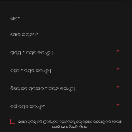
ନାମ*
ମୋବାଇଲ୍ନଂ।*
ରାଜ୍ୟ * ଚୟନ କରନ୍ତୁ |
ସହର * ଚୟନ କରନ୍ତୁ |
ନିୟୋଜନ ପ୍ରକାର * ଚୟନ କରନ୍ତୁ |
ବର୍ଗ ଚୟନ କରନ୍ତୁ*
ଦାଖଲ କ୍ଲିକ୍ କରି ମୁଁ ମହିନ୍ଦ୍ରା ଟ୍ରାକ୍ଟରରୁ କଲ୍ ଗ୍ରହଣ କରିବାକୁ ରାଜି ହୋଇଛି
ବୋଲି ସେ କହିଛନ୍ତି।ଡିଲର