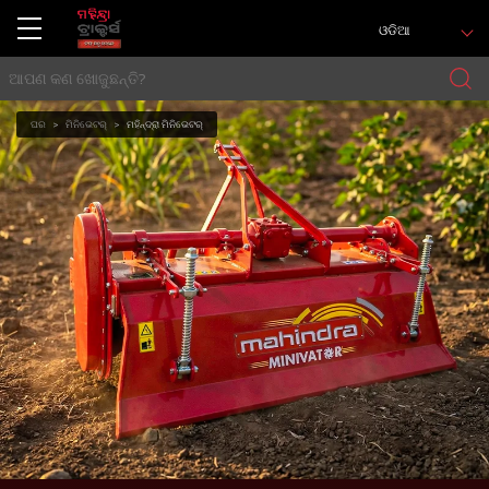
ଓଡିଆ
ଘର
ମିନିଭେଟର୍
ମହିନ୍ଦ୍ରା ମିନିଭେଟର୍