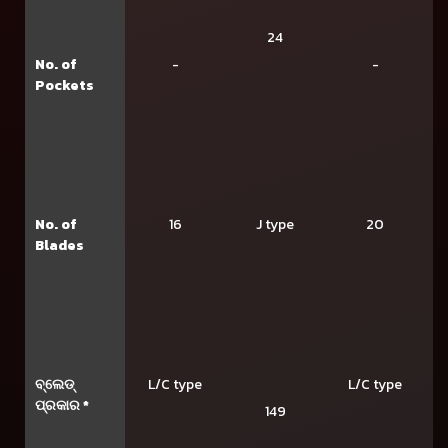
24
No. of
-
-
Pockets
J type
No. of
16
20
Blades
ବ୍ଲେଡ୍
L/C type
L/C type
ପ୍ରକାର *
149