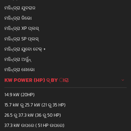
ମହିନ୍ଦ୍ରା ଯୁବରାଜ
ମହିନ୍ଦ୍ରା ଜିଭୋ
ମହିନ୍ଦ୍ରା XP ପ୍ଲସ୍
ମହିନ୍ଦ୍ରା SP ପ୍ଲସ୍
ମହିନ୍ଦ୍ରା ୟୁବୋ ଟେକ୍ +
ମହିନ୍ଦ୍ରା ଅର୍ଜୁନ୍
ମହିନ୍ଦ୍ରା ନୋଭୋ
KW POWER (HP) ଦ୍ BY ାରା
14.9 kW (20HP)
15.7 kW ରୁ 25.7 kW (21 ରୁ 35 HP)
26.5 ରୁ 37.3 kW (36 ରୁ 50 HP)
37.3 kW ଉପରେ ( 51 HP ଉପରେ)