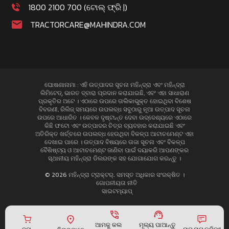
1800 2100 700 (ଟୋଲ୍ ଫ୍ରି |)
TRACTORCARE@MAHINDRA.COM
ଘୋଷଣାନାମା : ଏହି ଉତ୍ପାଦର ସୂଚନା ମହିନ୍ଦ୍ରା ଏବଂ ମହିନ୍ଦ୍ରା
ଲିମିଟେଡ୍, ଭାରତ ଦ୍ବାରା ପ୍ରଦାନ କରାଯାଇଛି, ଏବଂ ଏହା ସାଧାରାଣ
ପ୍ରକୃତିର ଅଟେ । ଏଠାରେ ଉପରେ ତାଲିକାଭୁକ୍ତ ହୋଇଥିବା ବିଶେଷ
ବିବରଣୀ, ରିଲିଜ୍ ସମୟରେ ଉପଲବ୍ଧ ସବୁଠାରୁ ନୂଆ ଉତ୍ପାଦ ସୂଚନା
ଉପରେ ଆଧାରିତ । କେବଳ ଦୃଷ୍ଟାନ୍ତ ଦେବା ଉଦ୍ଦେଶ୍ୟରେ ଏଠାରେ
କିଛି ଫଟୋ ଏବଂ ଉତ୍ପାଦର ଚିତ୍ର ବ୍ୟବହାର କରାଯାଇଛି ଏବଂ
ଅତିରିକ୍ତ ଖର୍ଚ୍ଚରେ ଉପଲବ୍ଧ ହେଉଥିବା ବିକଳ୍ପ ଆଟାଚମେଣ୍ଟ ଏହା
ଦେଖାଇ ପାରେ । ଉତ୍ପାଦ ବିଷୟରେ ତାଜା ସୂଚନା ଏବଂ ବିକଳ୍ପ
ବୈଶିଷ୍ଟ୍ୟ ଓ ଆଟାଚମେଣ୍ଟ ଜାଣିବା ପାଇଁ ଦୟାକରି ଆପଣଙ୍କର
ସ୍ଥାନୀୟ ମହିନ୍ଦ୍ରା ଡିଲରଙ୍କ ସହ ଯୋଗାଯୋଗ କରନ୍ତୁ ।
© 2026 ମହିନ୍ଦ୍ରା ଟ୍ରାକ୍ଟର୍. ସମସ୍ତ ଅଧିକାର ସଂରକ୍ଷିତ ।
ଗୋପନୀୟତା ନୀତି
ସାଇଟମ୍ୟାପ୍
ମୂଲ୍ୟ ପାଆନ୍ତୁ
ଆମକୁ କଲ