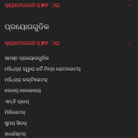
କ୍ୟାଟେଗୋରୀ ଦ୍ BY ାରା
ପ୍ରୟୋଗଗୁଡିକ
କ୍ୟାଟେଗୋରୀ ଦ୍ BY ାରା
ସମସ୍ତ ପ୍ରୟୋଗଗୁଡିକ
ମହିନ୍ଦ୍ରା ଦ୍ୱାରା ଧର୍ତି ମିତ୍ର ରୋଟାଭେଟର୍
ମହିନ୍ଦ୍ରା କଲ୍ଟିଭେଟର୍
ଲେଜର୍ ଲେଭେଲର୍
ଏମ୍.ବି ପ୍ଲଗ୍
ମିନିଭେଟର୍
ସୁପର୍ ସିଡର୍
ହାର୍ଭେଷ୍ଟର୍