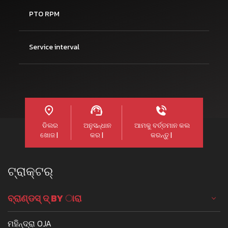
PTO RPM
Service interval
ଡିଲର
ଅନୁସନ୍ଧାନ
ଆମକୁ ବର୍ତ୍ତମାନ କଲ
ଖୋଜ |
କର |
କରନ୍ତୁ |
ଟ୍ରାକ୍ଟର୍
ବ୍ରାଣ୍ଡସ୍ ଦ୍ BY ାରା
ମହିନ୍ଦ୍ରା OJA