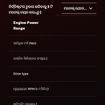
ନିର୍ଦ୍ଦିଷ୍ଟତା ତୁଳନା କରିବାକୁ 3 ଟି
ମଡେଲ୍ ଯୋଡନ୍ତୁ |
ମଡେଲ୍ ଚୟନ କରନ୍ତୁ |
Engine Power
Range
ସର୍ବାଧିକ ଟର୍କ (Nm)
ଇଞ୍ଜିନ ସିଲିଣ୍ଡର ସଂଖ୍ୟା |
Drive type
ମୂଲ୍ୟାୟନ RPM (r / ମିନିଟ୍)
ଷ୍ଟିଅରିଂ ପ୍ରକାର |