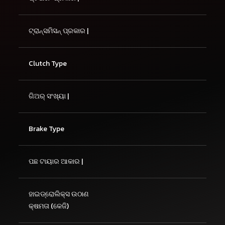
ଟ୍ରାନ୍ସମିସନ୍ ପ୍ରକାର |
Clutch Type
ଗିଅର୍ ସଂଖ୍ୟା |
Brake Type
ପଛ ଟାୟାର ଆକାର |
ହାଇଡ୍ରୋଲିକ୍ସ ଉଠାଣ
କ୍ଷମତା (କେଜି)