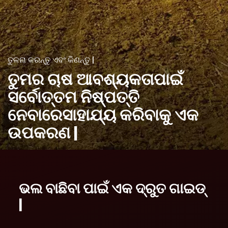
ତୁଳନା କରନ୍ତୁ ଏବଂ କିଣନ୍ତୁ |
ତୁମର ଚାଷ ଆବଶ୍ୟକତା
ପାଇଁ
ସର୍ବୋତ୍ତମ ନିଷ୍ପତ୍ତି
ନେବାରେ
ସାହାଯ୍ୟ କରିବାକୁ ଏକ
ଉପକରଣ |
ଭଲ ବାଛିବା ପାଇଁ ଏକ ଦ୍ରୁତ ଗାଇଡ୍
|