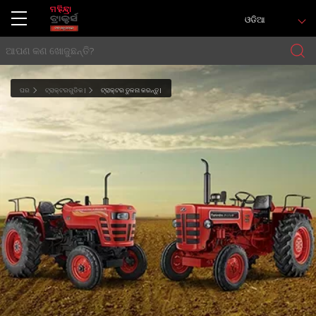
ଓଡିଆ
ଘର
ଟ୍ରାକ୍ଟରଗୁଡିକ |
ଟ୍ରାକ୍ଟର ତୁଳନା କରନ୍ତୁ |