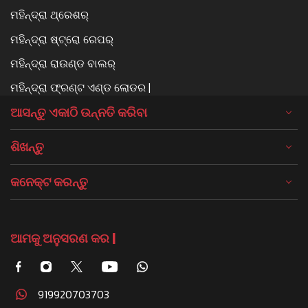
ମହିନ୍ଦ୍ରା ଥ୍ରେଶର୍
ମହିନ୍ଦ୍ରା ଷ୍ଟ୍ରୋ ରେପର୍
ମହିନ୍ଦ୍ରା ରାଉଣ୍ଡ ବାଲର୍
ମହିନ୍ଦ୍ରା ଫ୍ରଣ୍ଟ ଏଣ୍ଡ ଲୋଡର |
ଆସନ୍ତୁ ଏକାଠି ଉନ୍ନତି କରିବା
ଶିଖନ୍ତୁ
କନେକ୍ଟ କରନ୍ତୁ
ଆମକୁ ଅନୁସରଣ କର |
919920703703