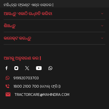
ମହିନ୍ଦ୍ରା ଫ୍ରଣ୍ଟ ଏଣ୍ଡ ଲୋଡର |
ଆସନ୍ତୁ ଏକାଠି ଉନ୍ନତି କରିବା
ଶିଖନ୍ତୁ
କନେକ୍ଟ କରନ୍ତୁ
ଆମକୁ ଅନୁସରଣ କର |
919920703703
1800 2100 700 (ଟୋଲ୍ ଫ୍ରି |)
TRACTORCARE@MAHINDRA.COM