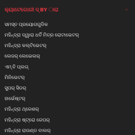
କ୍ୟାଟେଗୋରୀ ଦ୍ BY ାରା
ସମସ୍ତ ପ୍ରୟୋଗଗୁଡିକ
ମହିନ୍ଦ୍ରା ଦ୍ୱାରା ଧର୍ତି ମିତ୍ର ରୋଟାଭେଟର୍
ମହିନ୍ଦ୍ରା କଲ୍ଟିଭେଟର୍
ଲେଜର୍ ଲେଭେଲର୍
ଏମ୍.ବି ପ୍ଲଗ୍
ମିନିଭେଟର୍
ସୁପର୍ ସିଡର୍
ହାର୍ଭେଷ୍ଟର୍
ମହିନ୍ଦ୍ରା ଥ୍ରେଶର୍
ମହିନ୍ଦ୍ରା ଷ୍ଟ୍ରୋ ରେପର୍
ମହିନ୍ଦ୍ରା ରାଉଣ୍ଡ ବାଲର୍