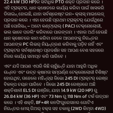
22.4 kW (30 HP)ର ସର୍ବାଧିକ PTO ଶକ୍ତି ପ୍ରଦାନ କରେ ।
ଏହି ଟ୍ରାକ୍ଟର, ଧାନ କ୍ଷେତରେ କାର୍ଯ୍ୟ କରିବା ପାଇଁ ଖାସକରି
ଡିଜାଇନ୍ ହୋଇଛି, ଯାହା ସର୍ବଶ୍ରେଷ୍ଟ ଇନ- କ୍ଲାସ୍ ମାଇଲେଜ୍
ପ୍ରଦାନ କରେ । ଏହା ହେଉଛି ପ୍ରଥମ ଟ୍ରାକ୍ଟର୍ ଯେଉଁଥିରେ
ଅଛି ପୋଜିସନ୍ – ଅଟୋ କଣ୍ଟ୍ରୋଲ୍ ( PAC) ଟେକ୍ନୋଲୋଜୀ,
ଭଲ ଭାବେ ପଡଲିଂ କରିବାରେ ପାରଙ୍ଗମ । ଏହାର ଅର୍ଥ ହେଉଛି
ଧାନ କ୍ଷେତରେ କାମ କରିବା ବେଳେ ଆପଣଙ୍କୁ ନିରନ୍ତର
ଆପଣଙ୍କ PC ଲିଭର୍ ନିୟନ୍ତ୍ରଣ କରିବାକୁ ପଡ଼ିବ ନାହିଁ ଏବଂ
ଟ୍ରାକ୍ଟର ସର୍ବଶ୍ରେଷ୍ଠ ପ୍ରଦର୍ଶନ ସହ ଆପଣ ବେଶ ସହଜରେ
ନିଜର କାର୍ଯ୍ୟ ସମାପ୍ତ କରି ପାରିବେ ।
ଏବଂ ଯଦି ଆପଣ ଏପରି କିଛି ଚାହୁଁଛନ୍ତି ଯାହା ଆହୁରି ଅଧିକ
ଉନ୍ନତ ଏବଂ ଉଚ୍ଚ କ୍ଷମତା ସମ୍ପର୍ଣ୍ଣ ଟେକ୍ନୋଲୋଜୀ ବିଶିଷ୍ଟ
ହୋଇଥିବ, ତାହେଲେ ମହିନ୍ଦ୍ରା ଜିଭୋ 245 DI ଟ୍ରାକ୍ଟର୍ ରେଞ୍ଜ
ବିକଳ୍ପ ଚୟନ ପାରିବେ । ଜିଭୋ 245 DI ରେଞ୍ଜରେ ଅଛି
ଶକ୍ତିଶାଳୀ ELS DI ଇଞ୍ଜିନ, ଯାହା 14.9 kW (20 HP) ରୁ
26.84 kW (36 HP) ଏବଂ 73 Nm ରୁ 118 Nm of ଟର୍କ ଉତ୍ପନ
କରେ । ଏହି ଶକ୍ତି, 8F+4R କନଫିଗୁରେସନର ଗୋଟିଏ
ନିରନ୍ତର ମେସ୍ ଗିଅର୍ ବକ୍ସ ସହ ଚକାକୁ (2WD କିମ୍ବା 4WD)