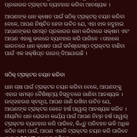
ପ୍ରକାରର ଟ୍ରାକ୍ଟର ବ୍ୟବହାର କରିବା ଆବଶ୍ୟକ ।
ଆପଣଙ୍କ ଧାନ କ୍ଷେତ ପାଇଁ ସଠିକ୍ ଟ୍ରାକ୍ଟର୍ ଚୟନ କରିବା
ବେଳେ, ଆପଣ ନିଷ୍ଚିତ ହେବା ଉଚିତ ଯେ, ଏହା ଝାଳ ନବୁହାଇ
ଆପଣଙ୍କର ସମସ୍ତ ପ୍ରକାରର କାମ କରିବାରେ ସକ୍ଷମ ଏବଂ
ଆପଣ ଏହାକୁ ଭଲରେ ବ୍ୟବହାର କରି ପାରିବେ । ତାହାଲେ
ଭାରତରେ ଧାନ କ୍ଷେତ ପାଇଁ ସର୍ବଶ୍ରେଷ୍ଠ ଟ୍ରାକ୍ଟର ବାଛିବା
ପାଇଁ ଏକ ସକ୍ଷିପ୍ତ ଗାଇଡ୍ ଦିଆଯାଇଛି ।
ସଠିକ୍ ଟ୍ରାକ୍ଟର ଚୟନ କରିବା
ଧାନ ଚାଷ ପାଇଁ ଟ୍ରାକ୍ଟର ଚୟନ କରିବା ବେଳେ, ଆପଣଙ୍କୁ
ଏହାର ସମସ୍ତ ବୈଶିଷ୍ଟ୍ୟ ବିସ୍ତୃତରେ ଜାଣିବା ଆବଶ୍ୟକ ।
ଉଦ୍ଦାହରଣ ସ୍ବରୂପ, ଆପଣ ଜାଣି ରଖିବା ଉଚିତ ଯେ,
ଆପଣଙ୍କ ଟ୍ରାକ୍ଟର କେତେ ହର୍ଷ ପାୱାର୍ ଆବଶ୍ୟକ କରିବ ।
ନୀୟମିତ ଧାନ ରୋଇବା କାର୍ଯ୍ୟ ପାଇଁ ଆପଣ ନିମ୍ନ ହର୍ଷ ପାୱାର୍
ଟ୍ରାକ୍ଟର ବ୍ୟବହାର କରି ପାରିବେ, କିନ୍ତୁ ପରିବହନ ଭଳି ଅଧିକ
କଠିନ କାମ ପାଇଁ, ଆପଣ ଏଭଳି ଟ୍ରାକ୍ଟର ଚୟନ କରି ପାରିବେ