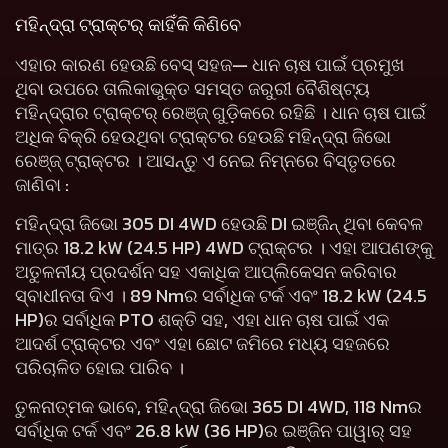
ମହିନ୍ଦ୍ରା ଟ୍ରାକ୍ଟର୍ କାହିଁକି କିଣିବେ
ଏହାର କାରଣ ହେଉଛି ବେସ୍ ସହଜ— ଧାନ ଚାଷ ପାଇଁ ପ୍ରମୁଖ
ଥିବା ଉପରେ ତାଲିକାଭୁକ୍ତ ସମସ୍ତ ଜରୁରୀ ବୈଶିଷ୍ଟ୍ୟ
ମହିନ୍ଦ୍ରାର ଟ୍ରାକ୍ଟର୍ ରେଞ୍ଜ୍ ଗୁଡ଼ିକରେ ରହିଛି । ଧାନ ଚାଷ ପାଇଁ
ଅଧିକ ବିକ୍ରି ହେଉଥିବା ଟ୍ରାକ୍ଟର ହେଉଛି ମହିନ୍ଦ୍ରା ଜିଭୋ
ରେଞ୍ଜ୍ ଟ୍ରାକ୍ଟର । ଆସନ୍ତୁ ଏ ନେଇ ନିମ୍ନରେ ବିସ୍ତୃତରେ
ଜାଣିବା :
ମହିନ୍ଦ୍ରା ଜିଭୋ 305 DI 4WD ହେଉଛି DI ଇଞ୍ଜିନ୍ ଥିବା କେବଳ
ମାତ୍ର 18.2 kW (24.5 HP) 4WD ଟ୍ରାକ୍ଟର । ଏହା ଆପଣଙ୍କୁ
ଅତୁଳନୀୟ ପ୍ରଦର୍ଶନ ସହ ଏକାଧିକ ଆପ୍ଲିକେସନ କରିବାର
ସ୍ବାଧୀନତା ଦିଏ । 89 Nmର ସର୍ବାଧିକ ଟର୍କ ଏବଂ 18.2 kW (24.5
HP)ର ସର୍ବାଧିକ PTO ଶକ୍ତି ସହ, ଏହା ଧାନ ଚାଷ ପାଇଁ ଏକ
ଆଦର୍ଶ ଟ୍ରାକ୍ଟର ଏବଂ ଏହା ଛୋଟ ଜମିରେ ମଧ୍ୟ ସହଜରେ
ପରିଚାଳିତ ହୋଇ ପାରିବ ।
ତୁଳନାତ୍ମକ ଭାବେ, ମହିନ୍ଦ୍ରା ଜିଭୋ 365 DI 4WD, 118 Nmର
ସର୍ବାଧିକ ଟର୍କ ଏବଂ 26.8 kW (36 HP)ର ଇଞ୍ଜିନ ପାୱାର୍ ସହ