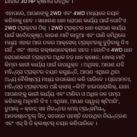
ଯାହାର 30 HP କ୍ଷମତା ରହିଥିବ ।
ଏହାପରେ, ଆପଣଙ୍କୁ 2WD ଏବଂ 4WD ମଧ୍ୟରେ ଚୟନ
କରିବାକୁ ହେବ । ସାଧାରଣ ଧାନ ରୋପଣ କାର୍ଯ୍ୟ ପାଇଁ ଗୋଟିଏ
2WD ଟ୍ରାକ୍ଟର ଠିକ୍ । 2WD ଟ୍ରାକ୍ଟର ଧାନ ରୋପଣ କାର୍ଯ୍ୟ
ପାଇଁ ସର୍ବୋତ୍କୃଷ୍ଠ, କାରଣ ମାଟି କାଦୁଆ ଏବଂ ପାଣି ଜମିଥିଲେ
ମଧ୍ୟ ଏହାର ଆଗ ଚକର ଆକ୍ସେଲ୍ ଟ୍ରାକ୍ଟରକୁ ବୁଡ଼ିବାକୁ ଦିଏ
ନାହିଁ , ଏବଂ ଏହାର ରକ୍ଷଣାବେକ୍ଷଣ ସହଜ । ଗୋଟିଏ 4WD ଧାନ
ରୋପଣକାରୀ ଟ୍ରାକ୍ଟର ଅଧିକ ବଡ଼ ଧାନ କ୍ଷେତ, ଖୋଲା ମାଟି
କିମ୍ବା ଭାରୀ କାର୍ଯ୍ୟ ପାଇଁ ଉପଯୁକ୍ତ । ଅଥିସହ, ଆପଣ ଯଦି
ମହିନ୍ଦ୍ରା ଟ୍ରାକ୍ଟର ଚୟନ କରୁଛନ୍ତି, ଆପଣ ଏଥିରେ ଥିବା
ଅନ୍ୟ ବୈଶିଷ୍ଟ୍ୟ ମଧ୍ୟ ଉପଭୋଗ କରି ପାରିବେ । ପ୍ରଥମତଃ,
ମହିନ୍ଦ୍ରା ଟ୍ରାକ୍ଟରର ଅଛି କ୍ଲାସ୍ –ଲିଡିଂ ହାଇଡ୍ରୋଲିକ୍, ଯାହା
ଆପଣଙ୍କୁ ଭାରୀ କାର୍ଯ୍ୟ ଏବଂ ଟାଣିବା ଓ ଅଧିକ ଜଳ ପମ୍ପ
କରିବାକୁ ଅନୁମତି ଦିଏ । ଏଥିସହ, ଆପଣ ପାୱାର୍ ଷ୍ଟିଅରିଂ,
ଡୁଆଲ୍ – କ୍ଲଚ୍ ସହ ନିରନ୍ତର ମେସ୍ ଟ୍ରାନ୍ସମିସନ୍,
ଆଡଜଷ୍ଟେବୁଲ୍ ସିଟ୍, ସହଜରେ ପହଞ୍ଚି ହେଉଥିବା ନିୟନ୍ତ୍ରଣ
ଏବଂ ଏସ୍ ସି ଡି କ୍ଲଷ୍ଟର୍ ଚୟନ କରିପାରିବେ ।