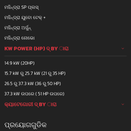
ମହିନ୍ଦ୍ରା SP ପ୍ଲସ୍
ମହିନ୍ଦ୍ରା ୟୁବୋ ଟେକ୍ +
ମହିନ୍ଦ୍ରା ଅର୍ଜୁନ୍
ମହିନ୍ଦ୍ରା ନୋଭୋ
KW POWER (HP) ଦ୍ BY ାରା
14.9 kW (20HP)
15.7 kW ରୁ 25.7 kW (21 ରୁ 35 HP)
26.5 ରୁ 37.3 kW (36 ରୁ 50 HP)
37.3 kW ଉପରେ ( 51 HP ଉପରେ)
କ୍ୟାଟେଗୋରୀ ଦ୍ BY ାରା
ପ୍ରୟୋଗଗୁଡିକ