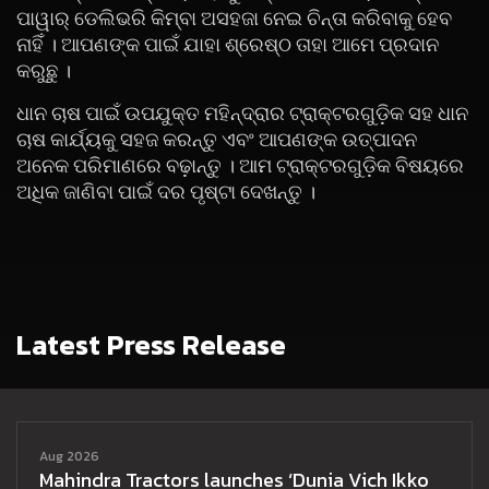
ପାୱାର୍ ଡେଲିଭରି କିମ୍ବା ଅସହଜା ନେଇ ଚିନ୍ତା କରିବାକୁ ହେବ
ନାହିଁ । ଆପଣଙ୍କ ପାଇଁ ଯାହା ଶ୍ରେଷ୍ଠ ତାହା ଆମେ ପ୍ରଦାନ
କରୁଛୁ ।
ଧାନ ଚାଷ ପାଇଁ ଉପଯୁକ୍ତ ମହିନ୍ଦ୍ରାର ଟ୍ରାକ୍ଟରଗୁଡ଼ିକ ସହ ଧାନ
ଚାଷ କାର୍ଯ୍ୟକୁ ସହଜ କରନ୍ତୁ ଏବଂ ଆପଣଙ୍କ ଉତ୍ପାଦନ
ଅନେକ ପରିମାଣରେ ବଢ଼ାନ୍ତୁ । ଆମ ଟ୍ରାକ୍ଟରଗୁଡ଼ିକ ବିଷୟରେ
ଅଧିକ ଜାଣିବା ପାଇଁ ଦର ପୃଷ୍ଟା ଦେଖନ୍ତୁ ।
Latest Press Release
Aug 2026
Mahindra Tractors launches ‘Dunia Vich Ikko