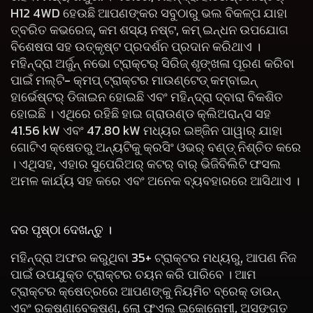
H12 4WD ହେଉଛି ଆପଣଙ୍କର ସବୁଠାରୁ ଭଲ ବିକଳ୍ପ ଯାହା
ତ୍ବରିତ କଭରେଜ୍, କମ ଶସ୍ୟ ନଷ୍ଟ, କମ୍ ଇନ୍ଧନ ଉପଯୋଗ
ବିଶେଷତା ସହ ଉତ୍କୃଷ୍ଟ ପ୍ରଦର୍ଶନ ପ୍ରଦାନ କରିଥାଏ ।
ମହିନ୍ଦ୍ରା ଅର୍ଜୁନ୍ ନଭୋ ଟ୍ରାକ୍ଟର୍ ସିରିଜ୍ ଶୃଙ୍ଖଳା ପୂରଣ କରିବା
ପାଇଁ ମଲ୍ଟି- କ୍ମପ୍ ଟ୍ରାକ୍ଟର ମାଉଣ୍ଟେଡ୍ କମ୍ବାଇନ୍
ହାର୍ଭେଷ୍ଟର୍ ଡିଜାଇନ ହୋଇଛି ଏବଂ ମହିନ୍ଦ୍ରା ଦ୍ବାରା ବିକଶିତ
ହୋଇଛି । ଏଥିରେ ରହିଛି ହାଇ ଗ୍ରାଉଣ୍ଡ କ୍ଲିଅରାନ୍ସ ସହ
41.56 kW ଏବଂ 47.80 kW ମଧ୍ୟର ଇଞ୍ଜିନ ପାୱାର୍ ଯାହା
ଗୋଟିଏ କ୍ଷେତରୁ ଅନ୍ୟଟିକୁ କ୍ରସିଂ ଓଭର୍ ବଣ୍ଡ୍ ନିଶ୍ଚିତ କରେ
। ଏଥିସହ, ଏହାର ସୁପେରିଅର୍ କଟର୍ ବାର୍ ଭିଜିବିଲିଟି ଫସଲ
ଅମଳ କାର୍ଯ୍ୟ ସହ କରେ ଏବଂ ଅନେକ ବ୍ୟବହାରରେ ଆସିଥାଏ ।
ଦର ପୃଷ୍ଠା ଦେଖନ୍ତୁ ।
ମହିନ୍ଦ୍ରା ଅଫର କରୁଥିବା 35+ ଟ୍ରାକ୍ଟର ମଧ୍ୟରୁ, ଆପଣ ନିଜ
ପାଇଁ ଉପଯୁକ୍ତ ଟ୍ରାକ୍ଟର ଚୟନ କରି ପାରିବେ । ଆମ
ଟ୍ରାକ୍ଟର କ୍ଷେତ୍ରରେ ଆପଣଙ୍କୁ ନିୟମିଚ ବ୍ରେକ୍ ଡାଉନ୍
ଏବଂ ରକ୍ଷଣାବେକ୍ଷଣ, ଲୋ ଫୁଏଲ୍ ଇକୋନୋମୀ, ଅସଙ୍ଗତ