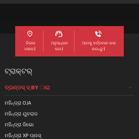
ଡିଲର
ଅନୁସନ୍ଧାନ
ଆମକୁ ବର୍ତ୍ତମାନ କଲ
ଖୋଜ |
କର |
କରନ୍ତୁ |
ଟ୍ରାକ୍ଟର୍
ବ୍ରାଣ୍ଡସ୍ ଦ୍ BY ାରା
ମହିନ୍ଦ୍ରା OJA
ମହିନ୍ଦ୍ରା ଯୁବରାଜ
ମହିନ୍ଦ୍ରା ଜିଭୋ
ମହିନ୍ଦ୍ରା XP ପ୍ଲସ୍