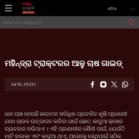
ଓଡିଆ
ଘର
Press release
ମହିନ୍ଦ୍ରା ଟ୍ରାକ୍ଟରର ଆଳୁ ଚାଷ ଗାଇଡ୍
ମହିନ୍ଦ୍ରା ଟ୍ରାକ୍ଟରର ଆଳୁ ଚାଷ ଗାଇଡ୍
Jul 10, 2023 |
ଧାନ ଚାଷ ହେଉଛି ଭାରତର ସର୍ବାଧିକ ପ୍ରଚଳିତ କୃଷି ପ୍ରଣାଳୀ
ଯାହା ଚାଉଳ ଉତ୍ପାଦନ କରିବା ପାଇଁ ଛୋଟ, କାଦୁଆ କ୍ଷେତ
ବ୍ୟବହାର କରିଥାଏ । ଏହି ପ୍ରଣାଳୀର ଶୈଳୀ ପାଇଁ, ଯେଉଁଠି
ମାଟି ହାଲକା ଏବଂ କାଦୁଆ ଥାଏ, ଆପଣକୁ ସେଥିପାଇଁ ସଠିକ