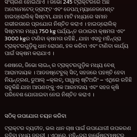
ସଂଚାରଣ ହୋଇଥାଏ । ଜିଭୋ 245 ଟ୍ରାକ୍ଟରରେ ଅଛି
ଅଟୋମେଟେଡ୍ ଡ୍ରାଫ୍ଟ ଏବଂ ଡେପଥ୍ ମ୍ୟାନେଜମେଣ୍ଟ
ହାଇଡ୍ରୋଲିକ୍ ସିଷ୍ଟମ, ଯାହା ମାଟି ମଧ୍ୟରେ ସମାନ
ଗଭୀରତାରେ ପ୍ରଯୋଗ ନିଶ୍ଚିତ କରାଏ । ହାଇଡ୍ରୋଲିକ୍
ସିଷ୍ଟମର ମଧ୍ୟ 750 kg ପର୍ଯ୍ୟନ୍ତ ଉଠାଇବା କ୍ଷମତା ଏବଂ
3000 kgର ଟାଣିବା କ୍ଷମତା ରହିଛି , ଯାହା ଏସବୁ ମହିନ୍ଦ୍ରା
ଟ୍ରାକ୍ଟରଗୁଡ଼ିକୁ ଧାନ ରୋପଣ, ହଳ କରିବା ଏବଂ ଟାଣିବା କାର୍ଯ୍ୟ
ପାଇଁ ସକ୍ଷମ କରାଯାଏ ।
ଶେଷରେ, ଜିଭୋ ଲାଇନ୍ ର ଟ୍ରାକ୍ଟରଗୁଡ଼ିକ ମଧ୍ୟ ବେଶ୍
ଆରାମଦାୟକ । ଆଡଜଷ୍ଟେବୁଲ୍ ସିଟ୍, ସହଜରେ ପହଞ୍ଚି ହେବା
ନିୟନ୍ତ୍ରଣ, ଡୁଆଲ୍ –କ୍ଲଚ୍, ପାୱାର୍ ଷ୍ଟିଅରିଂ – ଏଥିରେ ରହିଛି
ସବୁକିଛି ଯାହା ଆପଣଙ୍କୁ ଏକ ଆରମଦାୟ ଏବଂ ସହଜ କୃଷି
ପରିବେଶ ଯୋଗାଇବା ନେଇ ନିଶ୍ଚିତ କରାଏ ।
ସଠିକ୍ ଉପଯୋଗ ଚୟନ କରିବା
ଟ୍ରାକ୍ଟର ବ୍ୟତୀତ, ଭଲ ଧାନ ଚାଷ ପାଇଁ ଉପଯୋଗୀ ଉପକରଣ
ରହିବା ମଧ୍ୟ ଜରୁରୀ । ଏଠାରେ, ମହିନ୍ଦ୍ରା ହାର୍ଭେଷ୍ଟମାଷ୍ଟର୍