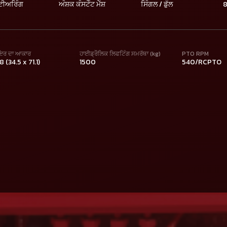
ਟੀਅਰਿੰਗ
ਅੰਸ਼ਕ ਕੰਸਟੇੰਟ ਮੇੱਸ਼
ਸਿੰਗਲ / ਡੁੱਲ
8
ਾਇਰ ਦਾ ਆਕਾਰ
ਹਾਈਡ੍ਰੌਲਿਕ ਲਿਫਟਿੰਗ ਸਮਰੱਥਾ (kg)
PTO RPM
8 (34.5 x 71.1)
1500
540/RCPTO