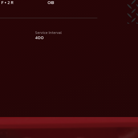
 F + 2 R
OIB
Service Interval
400