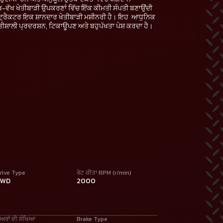
-ਵੱਖ ਖੇਤੀਬਾੜੀ ਉਪਕਰਣਾਂ ਵਿੱਚ ਇੱਕ ਕੀਮਤੀ ਸੰਪਤੀ ਬਣਾਉਂਦੀ
P ਟ੍ਰੈਕਟਰ ਇਕ ਸ਼ਾਨਦਾਰ ਖੇਤੀਬਾੜੀ ਮਸ਼ੀਨਰੀ ਹੈ। ਇਹ ਆਧੁਨਿਕ
਼ਕਤੀਸ਼ਾਲੀ ਪ੍ਰਦਰਸ਼ਨ, ਟਿਕਾਊਪਣ ਅਤੇ ਬਹੁਪੱਖਤਾ ਪੇਸ਼ ਕਰਦਾ ਹੈ।
rive Type
ਰੇਟ ਕੀਤਾ RPM (r/min)
2WD
2000
ੇਅਰਾਂ ਦੀ ਸੰਖਿਆ
Brake Type