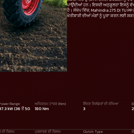
ਪਾਉਂਦੀਆਂ ਹਨ। ਇਸਦੀ ਅਨੁਕੂਲਤਾ ਇਸਨੂੰ ਵੱਖ
ਹੈ। ਸੰਖੇਪ ਵਿੱਚ, Mahindra 275 DI TU P
ਖੇਤੀਬਾੜੀ ਦੀਆਂ ਮੰਗਾਂ ਨੂੰ ਪੂਰਾ ਕਰਨ ਲਈ ਸ
Power Range
ਅਧਿਕਤਮ ਟਾਰਕ (Nm)
ਇੰਜਣ ਸਿਲੰਡਰਾਂ ਦੀ ਸੰਖਿਆ
D
 37.3 kW (36 ਤੋਂ 50
180 Nm
3
ਗ ਦੀ ਕਿਸਮ
ਪ੍ਰਸਾਰਣ ਦੀ ਕਿਸਮ
Clutch Type
ਗ