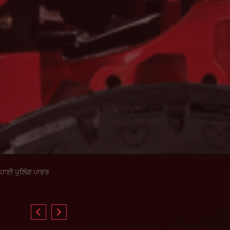
ਹਾਈ ਪੁਲਿੰਗ ਪਾਵਰ