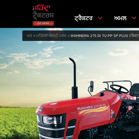
ਟ੍ਰੈਕਟਰ
ਅਮਲ
ਘਰ
ਮਹਿੰਦਰਾ ਐਸਪੀ ਪਲੱਸ
MAHINDRA 275 DI TU PP SP PLUS ਟਰੈਕਟ