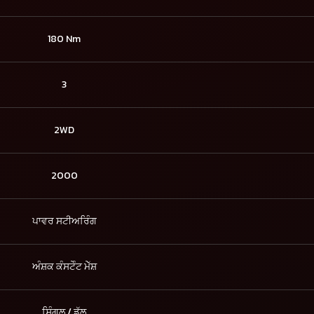
180 Nm
3
2WD
2000
ਪਾਵਰ ਸਟੀਅਰਿੰਗ
ਅੰਸ਼ਕ ਕੰਸਟੇੰਟ ਮੇੱਸ਼
ਸਿੰਗਲ / ਡੁੱਲ