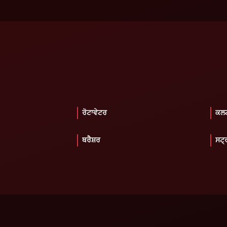
ਰੋਟਾਵੇਟਰ
ਕਲਟ
ਥਰੈਸ਼ਰ
ਸਟ੍