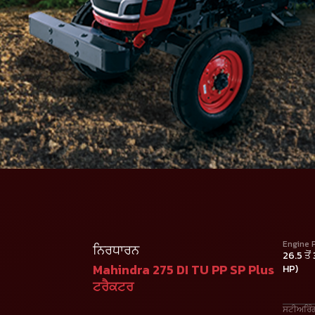
Engine 
ਨਿਰਧਾਰਨ
26.5 ਤੋਂ
Mahindra 275 DI TU PP SP Plus
HP)
ਟਰੈਕਟਰ
ਸਟੀਅਰਿੰ