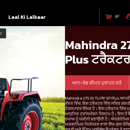
Laal Ki Lalkaar
ਬੁਏ
ਰ
Mahindra 27
Plus ਟਰੈਕਟ
ਆਨ-ਰੋਡ ਕੀਮਤ ਪ੍ਰਾਪਤ ਕਰੋ
Mahindra 275 DI TU PP SP Plus ਆਪਣੀ 
ਕੇਂਦਰ ਵਿੱਚ, ਇਸ ਟ੍ਰੈਕਟਰ ਵਿੱਚ ਸਥਿਰ ਸ਼ਕਤ
ਹੌਰਸਪਾਵਰ ਇੰਜਣ ਹੈ। ਇਸ ਟ੍ਰੈਕਟਰ ਵਿੱਚ 
ਆਧੁਨਿਕ ਟ੍ਰਾਂਸਮੀਸ਼ਨ ਸਿਸਟਮ ਹੈ। ਇਸ ਤੋਂ 
ਰਖਾਅ ਨੂੰ ਯਕੀਨੀ ਬਣਾਉਂਦੀ ਹੈ। ਐਰਗੋਨੋਮਿਕ ਡਿ
ਅਰਗਨੋਮਿਕ ਨਿਯੰਤਰਣ ਵਾਲਾ ਇੱਕ ਖੁੱਲਾ ਕੈਬਿਨ
ਸ਼ਕਤੀ ਅਤੇ ਉੱਤਮ ਮਾਈਲੇਜ ਓਪਰੇਸ਼ਨ ਨੂੰ ਵ