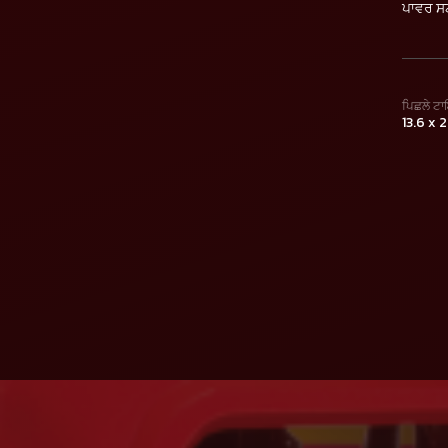
ਪਾਵਰ ਸ
ਪਿਛਲੇ ਟ
13.6 x 2