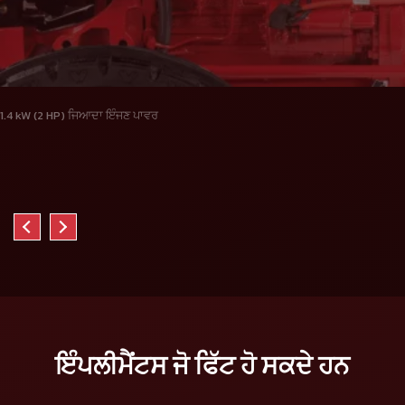
1.4 kW (2 HP) ਜਿਆਦਾ ਇੰਜਣ ਪਾਵਰ
ਇੰਪਲੀਮੈਂਟਸ ਜੋ ਫਿੱਟ ਹੋ ਸਕਦੇ ਹਨ