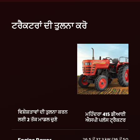
ਟਰੈਕਟਰਾਂ ਦੀ ਤੁਲਨਾ ਕਰੋ
ਵਿਸ਼ੇਸ਼ਤਾਵਾਂ ਦੀ ਤੁਲਨਾ ਕਰਨ
ਮਹਿੰਦਰਾ 415 ਡੀਆਈ
ਲਈ 2 ਤੱਕ ਮਾਡਲ ਚੁਣੋ
ਐਸਪੀ ਪਲੱਸ ਟ੍ਰੈਕਟਰ
Engine Power
26.5 ਤੋਂ 37.3 kW (36 ਤੋਂ 50