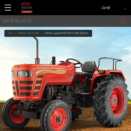
ਪੰਜਾਬੀ
ਘਰ
ਮਹਿੰਦਰਾ ਐਸਪੀ ਪਲੱਸ
ਮਹਿੰਦਰਾ 415 ਡੀਆਈ ਐਸਪੀ ਪਲੱਸ ਟ੍ਰੈਕਟਰ