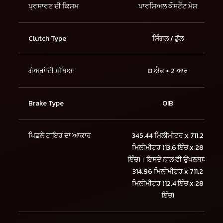
ਪ੍ਰਸਾਰਣ ਦੀ ਕਿਸਮ
ਪਾਰਸ਼ਿਅਲ ਕੋੰਸਟੈਂਟ ਮੇਸ਼
Clutch Type
ਸਿੰਗਲ / ਡੁੱਲ
ਗੇਅਰਾਂ ਦੀ ਸੰਖਿਆ
8 ਐਫ + 2 ਆਰ
Brake Type
OIB
ਪਿਛਲੇ ਟਾਇਰ ਦਾ ਆਕਾਰ
345.44 ਮਿਲੀਮੀਟਰ x 711.2
ਮਿਲੀਮੀਟਰ (13.6 ਇੰਚ x 28
ਇੰਚ)। ਇਸਦੇ ਨਾਲ ਵੀ ਉਪਲਬਧ:
314.96 ਮਿਲੀਮੀਟਰ x 711.2
ਮਿਲੀਮੀਟਰ (12.4 ਇੰਚ x 28
ਇੰਚ)