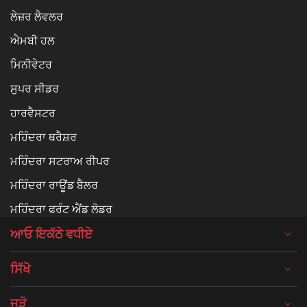
ਲੇਜ਼ਰ ਲੈਵਲਰ
ਐਮਬੀ ਹਲ
ਮਿਨੀਵੇਟਰ
ਸੁਪਰ ਸੀਡਰ
ਹਾਰਵੈਸਟਰ
ਮਹਿੰਦਰਾ ਥਰੈਸ਼ਰ
ਮਹਿੰਦਰਾ ਸਟਰਾਅ ਰੀਪਰ
ਮਹਿੰਦਰਾ ਰਾਊਂਡ ਬੈਲਰ
ਮਹਿੰਦਰਾ ਫਰੰਟ ਐਂਡ ਲੋਡਰ
ਆਓ ਇਕੱਠੇ ਵਧੀਏ
ਸਿੱਖੋ
ਜੁੜੋ