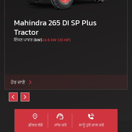
Mahindra 265 DI SP Plus
Tractor
ਇੰਜਣ ਪਾਵਰ (kW)
24.6 kW (33 HP)
ਹੋਰ ਜਾਣੋ
ਡੀਲਰ ਲੱਭੋ
ਜਾਂਚ ਕਰੋ
ਸਾਨੂੰ ਹੁਣੇ ਕਾਲ ਕਰੋ