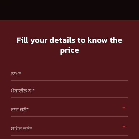
Fill your details to know the
price
ਨਾਮ*
ਮੋਬਾਈਲ ਨੰ.*
ਰਾਜ ਚੁਣੋ*
ਸ਼ਹਿਰ ਚੁਣੋ*