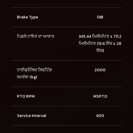
Brake Type
OIB
ਪਿਛਲੇ ਟਾਇਰ ਦਾ ਆਕਾਰ
345.44 ਮਿਲੀਮੀਟਰ x 711.2
ਮਿਲੀਮੀਟਰ (13.6 ਇੰਚ x 28
ਇੰਚ)
ਹਾਈਡ੍ਰੌਲਿਕ ਲਿਫਟਿੰਗ
2000
ਸਮਰੱਥਾ (kg)
PTO RPM
MSPTO
Service Interval
400