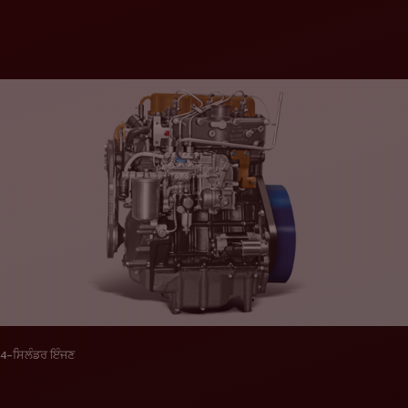
4-ਸਿਲੰਡਰ ਇੰਜਣ