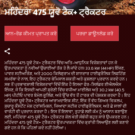
ਮਹਿੰਦਰਾ 475 ਯੂਵੋ ਟੈਕ+ ਟ੍ਰੈਕਟਰ
ਆਨ-ਰੋਡ ਕੀਮਤ ਪ੍ਰਾਪਤ ਕਰੋ
ਪਰਚਾ ਡਾਊਨਲੋਡ ਕਰੋ
ਮਹਿੰਦਰਾ 475 ਯੂਵੋ ਟੇਕ+ ਟ੍ਰੈਕਟਰ ਵਿੱਚ ਅਤਿ-ਆਧੁਨਿਕ ਵਿਸ਼ੇਸ਼ਤਾਵਾਂ ਹਨ ਜੋ
ਉਤਪਾਦਕਤਾ ਨੂੰ ਨਵੀਆਂ ਉਚਾਈਆਂ ਤੱਕ ਤੇ ਲੈ ਜਾਂਦੇ ਹਨ! 33.8 kW (44 HP) ਇੰਜਣ,
ਪਾਵਰ ਸਟੀਅਰਿੰਗ, ਅਤੇ 2000 ਕਿਲੋਗ੍ਰਾਮ ਦੀ ਸ਼ਾਨਦਾਰ ਹਾਈਡ੍ਰੌਲਿਕ ਲਿਫਟਿੰਗ
ਸਮਰੱਥਾ ਦੇ ਨਾਲ, ਇਹ ਟ੍ਰੈਕਟਰ ਬੇਮਿਸਾਲ ਸ਼ਕਤੀ ਅਤੇ ਕੁਸ਼ਲਤਾ ਪ੍ਰਦਾਨ ਕਰਦੇ ਹਨ।
ਸਭ ਤੋਂ ਪ੍ਰਭਾਵਸ਼ਾਲੀ ਵਿਸ਼ੇਸ਼ਤਾਵਾਂ ਵਿੱਚੋਂ ਇੱਕ ਹੈ ਇਸਦਾ ਫੋਰ-ਸਿਲੰਡਰ ਈਐਲਐਸ
ਇੰਜਣ, ਜੋ ਕਿ ਇਸਦੀ ਆਪਣੀ ਸ਼੍ਰੇਣੀ ਵਿੱਚ ਵਧੀਆ ਮਾਈਲੇਜ ਅਤੇ 30.2 kW (40.5
HP) ਪੀਟੀਓ ਪਾਵਰ ਬੇਮੇਲ ਕੂਲਿੰਗ, ਅਤੇ ਉੱਚ ਵੱਧ ਤੋਂ ਟਾਰਕ ਦੀ ਪੇਸ਼ਕਸ਼ ਕਰਦਾ ਹੈ। ਇਹ
ਮਹਿੰਦਰਾ ਯੂਵੋ ਟੈਕ+ ਟ੍ਰੈਕਟਰ ਆਰਾਮਦਾਇਕ ਸੀਟ, ਇੱਕ ਤੋਂ ਵੱਧ ਗਿਅਰ ਵਿਕਲਪ,
ਸੁਚਾਰੂ ਕੋੰਸਟੇਂਟ ਮੇਸ਼ ਟ੍ਰਾਂਸਮਿਸ਼ਨ, ਜਿਆਦਾ ਸਟੀਕ ਹਾਈਡ੍ਰੌਲਿਕਸ, ਅਤੇ ਛੇ ਸਾਲਾਂ ਦੀ
ਵਾਰੰਟੀ ਵੀ ਪ੍ਰਦਾਨ ਕਰਦਾ ਹੈ। ਇਸ ਤੋਂ ਇਲਾਵਾ, ਤੁਹਾਡੇ ਲਈ ਕੰਮ ਨੂੰ ਆਸਾਨ ਬਣਾਉਣ
ਲਈ, ਮਹਿੰਦਰਾ 475 ਯੂਵੋ ਟੈਕ+ ਟ੍ਰੈਕਟਰ ਕੋਲ ਖੇਤੀ ਸੰਬੰਧੀ ਬਹੁਤ ਸਾਰੇ ਉਪਕਰਣ ਹਨ।
ਮਹਿੰਦਰਾ 475 ਯੂਵੋ ਟੈਕ+ ਟ੍ਰੈਕਟਰ ਉਤਪਾਦਕਤਾ ਵਿੱਚ ਕ੍ਰਾਂਤੀ ਲਿਆਉਣ ਲਈ ਬਣਾਏ
ਗਏ ਹਨ ਜੋ ਕਿ ਪਹਿਲਾਂ ਕਦੇ ਨਹੀਂ ਹੋਈਆ।