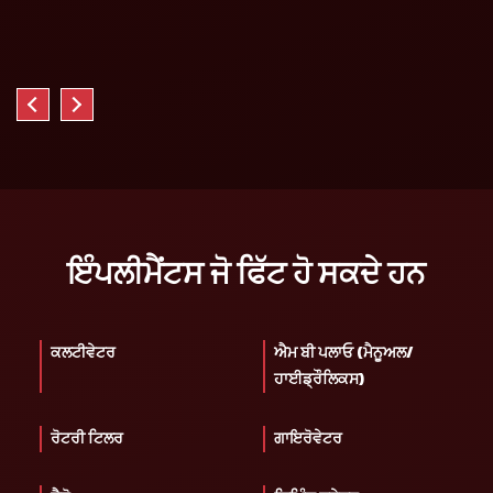
ਇੰਪਲੀਮੈਂਟਸ ਜੋ ਫਿੱਟ ਹੋ ਸਕਦੇ ਹਨ
ਕਲਟੀਵੇਟਰ
ਐਮ ਬੀ ਪਲਾਓ (ਮੈਨੂਅਲ/
ਹਾਈਡ੍ਰੌਲਿਕਸ)
ਰੋਟਰੀ ਟਿਲਰ
ਗਾਇਰੋਵੇਟਰ