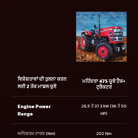
ਵਿਸ਼ੇਸ਼ਤਾਵਾਂ ਦੀ ਤੁਲਨਾ ਕਰਨ
ਮਹਿੰਦਰਾ 475 ਯੂਵੋ ਟੈਕ+
ਲਈ 2 ਤੱਕ ਮਾਡਲ ਚੁਣੋ
ਟ੍ਰੈਕਟਰ
Engine Power
26.5 ਤੋਂ 37.3 kW (36 ਤੋਂ 50
Range
HP)
ਅਧਿਕਤਮ ਟਾਰਕ (Nm)
202 Nm