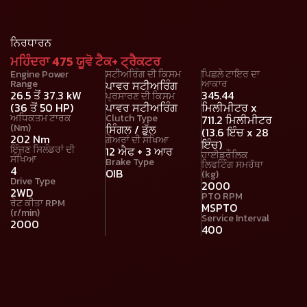
ਨਿਰਧਾਰਨ
ਮਹਿੰਦਰਾ 475 ਯੂਵੋ ਟੈਕ+ ਟ੍ਰੈਕਟਰ
Engine Power
ਸਟੀਅਰਿੰਗ ਦੀ ਕਿਸਮ
ਪਿਛਲੇ ਟਾਇਰ ਦਾ
Range
ਆਕਾਰ
ਪਾਵਰ ਸਟੀਅਰਿੰਗ
26.5 ਤੋਂ 37.3 kW
345.44
ਪ੍ਰਸਾਰਣ ਦੀ ਕਿਸਮ
(36 ਤੋਂ 50 HP)
ਪਾਵਰ ਸਟੀਅਰਿੰਗ
ਮਿਲੀਮੀਟਰ x
ਅਧਿਕਤਮ ਟਾਰਕ
Clutch Type
711.2 ਮਿਲੀਮੀਟਰ
(Nm)
ਸਿੰਗਲ / ਡੁੱਲ
(13.6 ਇੰਚ x 28
202 Nm
ਗੇਅਰਾਂ ਦੀ ਸੰਖਿਆ
ਇੰਚ)
ਇੰਜਣ ਸਿਲੰਡਰਾਂ ਦੀ
12 ਐਫ + 3 ਆਰ
ਹਾਈਡ੍ਰੌਲਿਕ
ਸੰਖਿਆ
Brake Type
ਲਿਫਟਿੰਗ ਸਮਰੱਥਾ
4
OIB
(kg)
Drive Type
2000
2WD
PTO RPM
ਰੇਟ ਕੀਤਾ RPM
MSPTO
(r/min)
Service Interval
2000
400