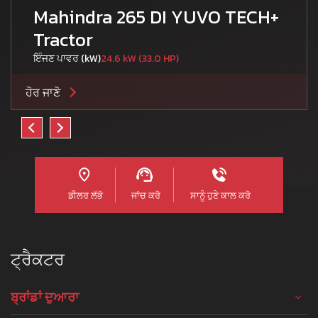
Mahindra 265 DI YUVO TECH+
Tractor
ਇੰਜਣ ਪਾਵਰ (kW)
24.6 kW (33.0 HP)
ਹੋਰ ਜਾਣੋ
ਡੀਲਰ ਲੱਭੋ
ਜਾਂਚ ਕਰੋ
ਸਾਨੂੰ ਹੁਣੇ ਕਾਲ ਕਰੋ
ਟ੍ਰੈਕਟਰ
ਬ੍ਰਾਂਡਾਂ ਦੁਆਰਾ