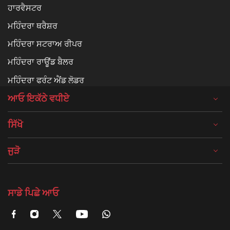
ਹਾਰਵੈਸਟਰ
ਮਹਿੰਦਰਾ ਥਰੈਸ਼ਰ
ਮਹਿੰਦਰਾ ਸਟਰਾਅ ਰੀਪਰ
ਮਹਿੰਦਰਾ ਰਾਊਂਡ ਬੈਲਰ
ਮਹਿੰਦਰਾ ਫਰੰਟ ਐਂਡ ਲੋਡਰ
ਆਓ ਇਕੱਠੇ ਵਧੀਏ
ਸਿੱਖੋ
ਜੁੜੋ
ਸਾਡੇ ਪਿਛੇ ਆਓ