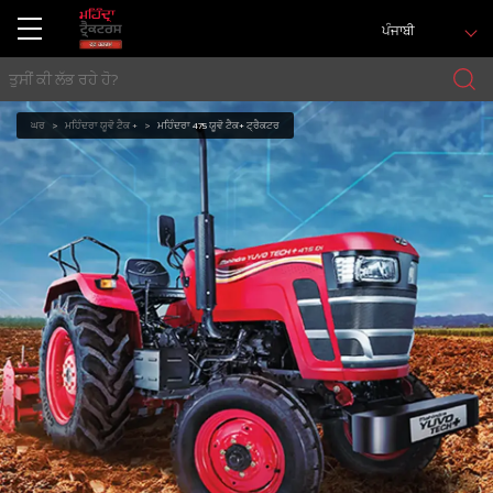
ਪੰਜਾਬੀ
ਘਰ
ਮਹਿੰਦਰਾ ਯੂਵੋ ਟੈਕ +
ਮਹਿੰਦਰਾ 475 ਯੂਵੋ ਟੈਕ+ ਟ੍ਰੈਕਟਰ