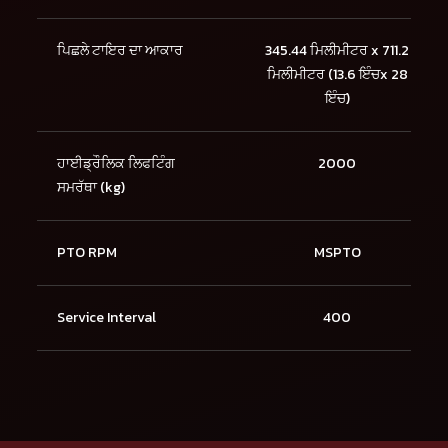
ਪਿਛਲੇ ਟਾਇਰ ਦਾ ਆਕਾਰ
345.44 ਮਿਲੀਮੀਟਰ x 711.2
ਮਿਲੀਮੀਟਰ (13.6 ਇੰਚx 28
ਇੰਚ)
ਹਾਈਡ੍ਰੌਲਿਕ ਲਿਫਟਿੰਗ
2000
ਸਮਰੱਥਾ (kg)
PTO RPM
MSPTO
Service Interval
400