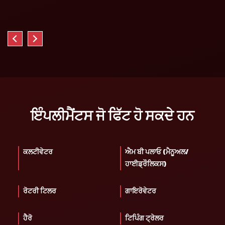
ਇੰਪਲੀਮੈਂਟਸ ਜੋ ਫਿੱਟ ਹੋ ਸਕਦੇ ਹਨ
ਕਲਟੀਵੇਟਰ
ਐਮ ਬੀ ਪਲਾਓ (ਮੈਨੂਅਲ/
ਹਾਈਡ੍ਰੌਲਿਕਸ)
ਰੋਟਰੀ ਟਿਲਰ
ਗਾਇਰੋਵੇਟਰ
ਹੈਰੋ
ਟਿਪਿੰਗ ਟ੍ਰੇਲਰ