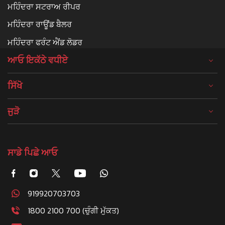
ਮਹਿੰਦਰਾ ਸਟਰਾਅ ਰੀਪਰ
ਮਹਿੰਦਰਾ ਰਾਊਂਡ ਬੈਲਰ
ਮਹਿੰਦਰਾ ਫਰੰਟ ਐਂਡ ਲੋਡਰ
ਆਓ ਇਕੱਠੇ ਵਧੀਏ
ਸਿੱਖੋ
ਜੁੜੋ
ਸਾਡੇ ਪਿਛੇ ਆਓ
919920703703
1800 2100 700 (ਚੁੰਗੀ ਮੁੱਕਤ)