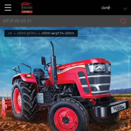
ਪੰਜਾਬੀ
ਘਰ
ਮਹਿੰਦਰਾ ਯੂਵੋ ਟੈਕ +
ਮਹਿੰਦਰਾ 415 ਯੂਵੋ ਟੈਕ+ ਟ੍ਰੈਕਟਰ