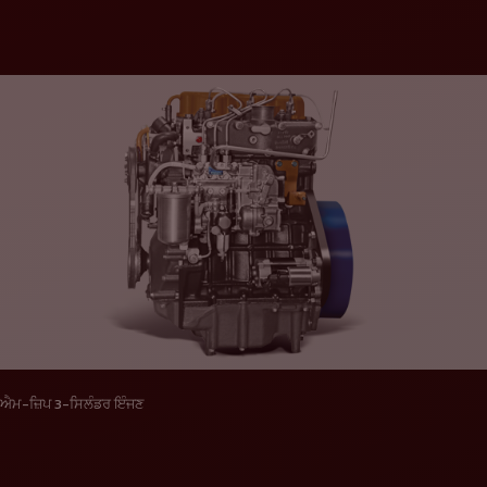
ਐਮ-ਜ਼ਿਪ 3-ਸਿਲੰਡਰ ਇੰਜਣ