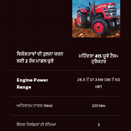
ਵਿਸ਼ੇਸ਼ਤਾਵਾਂ ਦੀ ਤੁਲਨਾ ਕਰਨ
ਮਹਿੰਦਰਾ 415 ਯੂਵੋ ਟੈਕ+
ਲਈ 2 ਤੱਕ ਮਾਡਲ ਚੁਣੋ
ਟ੍ਰੈਕਟਰ
Engine Power
26.5 ਤੋਂ 37.3 kW (36 ਤੋਂ 50
Range
HP)
ਅਧਿਕਤਮ ਟਾਰਕ (Nm)
201 Nm
ਇੰਜਣ ਸਿਲੰਡਰਾਂ ਦੀ ਸੰਖਿਆ
3