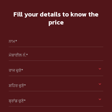
Fill your details to know the
price
ਨਾਮ*
ਮੋਬਾਈਲ ਨੰ.*
ਰਾਜ ਚੁਣੋ*
ਸ਼ਹਿਰ ਚੁਣੋ*
ਬ੍ਰਾਂਡ ਚੁਣੋ*