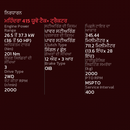
ਨਿਰਧਾਰਨ
ਮਹਿੰਦਰਾ 415 ਯੂਵੋ ਟੈਕ+ ਟ੍ਰੈਕਟਰ
Engine Power
ਸਟੀਅਰਿੰਗ ਦੀ ਕਿਸਮ
ਪਿਛਲੇ ਟਾਇਰ ਦਾ
Range
ਆਕਾਰ
ਪਾਵਰ ਸਟੀਅਰਿੰਗ
26.5 ਤੋਂ 37.3 kW
345.44
ਪ੍ਰਸਾਰਣ ਦੀ ਕਿਸਮ
(36 ਤੋਂ 50 HP)
ਪਾਵਰ ਸਟੀਅਰਿੰਗ
ਮਿਲੀਮੀਟਰ x
ਅਧਿਕਤਮ ਟਾਰਕ
Clutch Type
711.2 ਮਿਲੀਮੀਟਰ
(Nm)
ਸਿੰਗਲ / ਡੁੱਲ
(13.6 ਇੰਚx 28
201 Nm
ਗੇਅਰਾਂ ਦੀ ਸੰਖਿਆ
ਇੰਚ)
ਇੰਜਣ ਸਿਲੰਡਰਾਂ ਦੀ
12 ਐਫ + 3 ਆਰ
ਹਾਈਡ੍ਰੌਲਿਕ
ਸੰਖਿਆ
Brake Type
ਲਿਫਟਿੰਗ ਸਮਰੱਥਾ
3
OIB
(kg)
Drive Type
2000
2WD
PTO RPM
ਰੇਟ ਕੀਤਾ RPM
MSPTO
(r/min)
Service Interval
2000
400