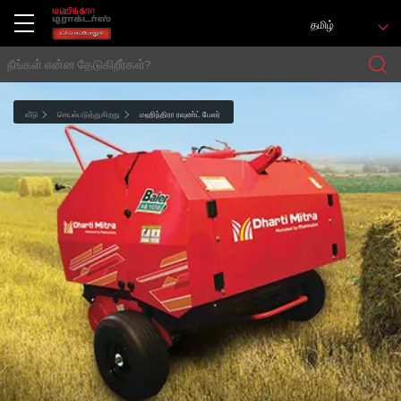
தமிழ்
வீடு
செயல்படுத்துகிறது
மஹிந்திரா ரவுண்ட் பேலர்