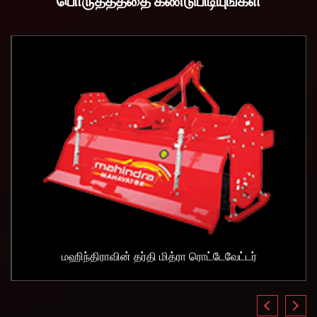
பொருத்தத்தை கண்டுபிடியுங்கள்
மஹிந்திராவின் தர்தி மித்ரா ரொட்டேவேட்டர்