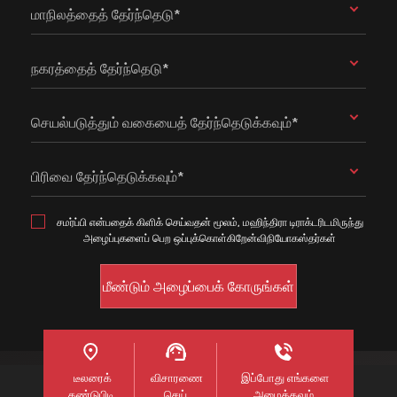
மாநிலத்தைத் தேர்ந்தெடு*
நகரத்தைத் தேர்ந்தெடு*
செயல்படுத்தும் வகையைத் தேர்ந்தெடுக்கவும்*
பிரிவை தேர்ந்தெடுக்கவும்*
சமர்ப்பி என்பதைக் கிளிக் செய்வதன் மூலம், மஹிந்திரா டிராக்டரிடமிருந்து
அழைப்புகளைப் பெற ஒப்புக்கொள்கிறேன்விநியோகஸ்தர்கள்
டீலரைக்
விசாரணை
இப்போது எங்களை
கண்டுபிடி
செய்
அழைக்கவும்