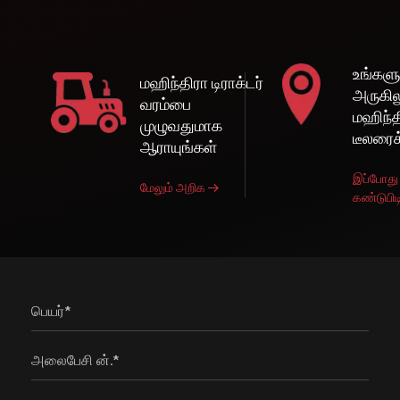
உங்களு
மஹிந்திரா டிராக்டர்
அருகி
வரம்பை
மஹிந்தி
முழுவதுமாக
டீலரைக
ஆராயுங்கள்
இப்போது
மேலும் அறிக
கண்டுபிட
பெயர்*
அலைபேசி ன்.*