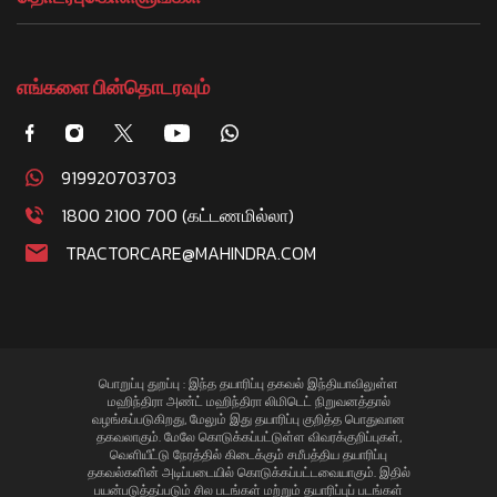
எங்களை பின்தொடரவும்
919920703703
1800 2100 700 (கட்டணமில்லா)
TRACTORCARE@MAHINDRA.COM
பொறுப்பு துறப்பு : இந்த தயாரிப்பு தகவல் இந்தியாவிலுள்ள
மஹிந்திரா அண்ட் மஹிந்திரா லிமிடெட் நிறுவனத்தால்
வழங்கப்படுகிறது, மேலும் இது தயாரிப்பு குறித்த பொதுவான
தகவலாகும். மேலே கொடுக்கப்பட்டுள்ள விவரக்குறிப்புகள்,
வெளியீட்டு நேரத்தில் கிடைக்கும் சமீபத்திய தயாரிப்பு
தகவல்களின் அடிப்படையில் கொடுக்கப்பட்டவையாகும். இதில்
பயன்படுத்தப்படும் சில படங்கள் மற்றும் தயாரிப்புப் படங்கள்