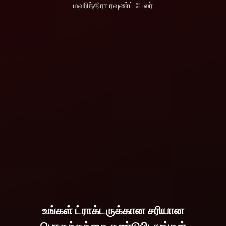
மஹிந்திரா ரவுண்ட் பேலர்
மஹிந்திராவின் தர்தி
மித்ரா ரவுண்ட் பேலர்
விபரங்களை பார்
உங்கள் ட்ராக்டருக்கான சரியான