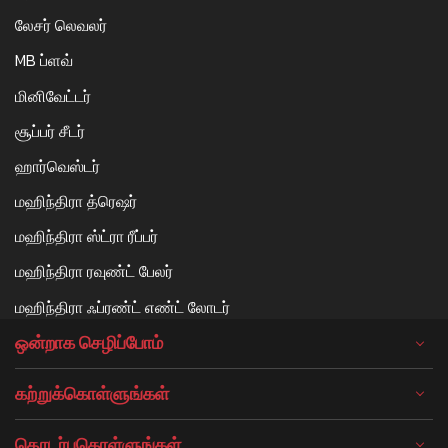
லேசர் லெவலர்
MB ப்ளவ்
மினிவேட்டர்
சூப்பர் சீடர்
ஹார்வெஸ்டர்
மஹிந்திரா த்ரெஷர்
மஹிந்திரா ஸ்ட்ரா ரீப்பர்
மஹிந்திரா ரவுண்ட் பேலர்
மஹிந்திரா ஃப்ரண்ட் எண்ட் லோடர்
ஒன்றாக செழிப்போம்
கற்றுக்கொள்ளுங்கள்
தொடர்புகொள்ளுங்கள்