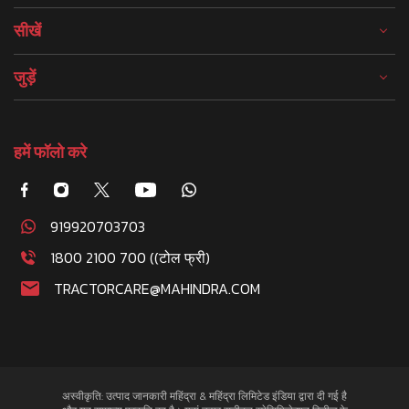
सीखें
जुड़ें
हमें फॉलो करे
919920703703
1800 2100 700 ((टोल फ्री)
TRACTORCARE@MAHINDRA.COM
अस्वीकृति: उत्पाद जानकारी महिंद्रा & महिंद्रा लिमिटेड इंडिया द्वारा दी गई है