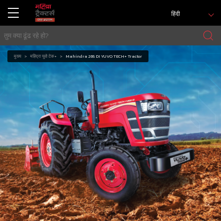
हिंदी
मुख्य
महिंद्रा युवो टेक+
Mahindra 265 DI YUVO TECH+ Tractor