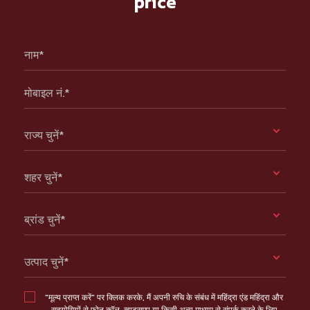
price
नाम*
मोबाइल नं.*
राज्य चुनें*
शहर चुनें*
ब्रांड चुनें*
उत्पाद चुनें*
"मूल्य प्राप्त करें" पर क्लिक करके, मैं अपनी रुचि के संबंध में महिंद्रा एंड महिंद्रा और
सहयोगियों से फोन कॉल, व्हाट्सएप या किसी अन्य माध्यम से संपर्क करने के लिए