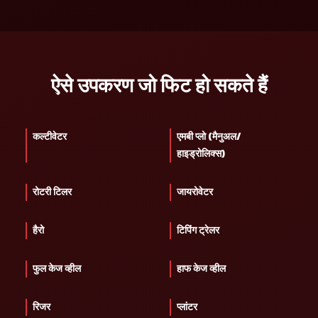
ऐसे उपकरण जो फिट हो सकते हैं
कल्टीवेटर
एमबी प्लो (मैनुअल/
हाइड्रोलिक्स)
रोटरी टिलर
जायरोवेटर
हैरो
टिपिंग ट्रेलर
फुल केज व्हील
हाफ केज व्हील
रिजर
प्लांटर