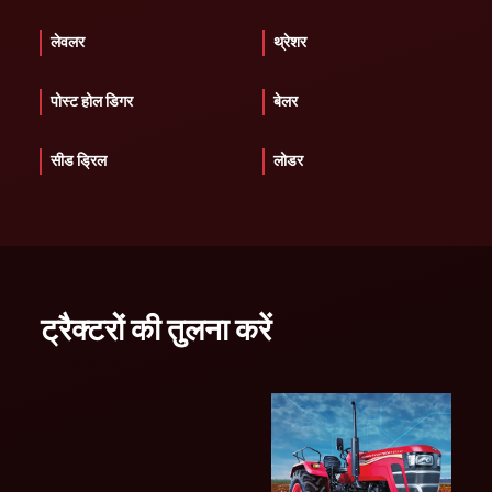
लेवलर
थ्रेशर
पोस्ट होल डिगर
बेलर
सीड ड्रिल
लोडर
ट्रैक्टरों की तुलना करें