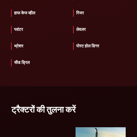
हाफ केज व्हील
रिजर
प्लांटर
लेवलर
थ्रेशर
पोस्ट होल डिगर
सीड ड्रिल
ट्रैक्टरों की तुलना करें