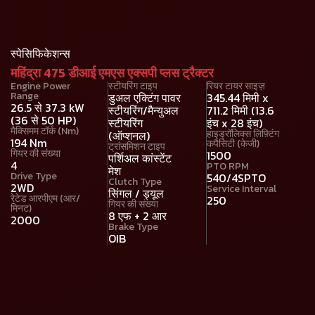
स्पेसिफिकेशन्स
महिंद्रा 475 डीआई एमएस एक्सपी प्लस ट्रैक्टर
Engine Power
स्टीयरिंग टाइप
रियर टायर साइज़
Range
डुअल एक्टिंग पावर
345.44 मिमी x
26.5 से 37.3 kW
स्टीयरिंग/मैन्युअल
711.2 मिमी (13.6
(36 से 50 HP)
स्टीयरिंग
इंच x 28 इंच)
मैक्सिमम टॉर्क (Nm)
हाइड्रॉलिक्स लिफ़्टिंग
(ऑप्शनल)
194 Nm
कपैसिटी (केजी)
ट्रांसमिशन टाइप
गियर की संख्या
1500
पर्शिअल कांस्टेंट
4
PTO RPM
मेश
Drive Type
540/4SPTO
Clutch Type
2WD
Service Interval
सिंगल / ड्यूल
रेटेड आरपीएम (आर/
250
गियर की संख्या
मिनट)
8 एफ + 2 आर
2000
Brake Type
OIB