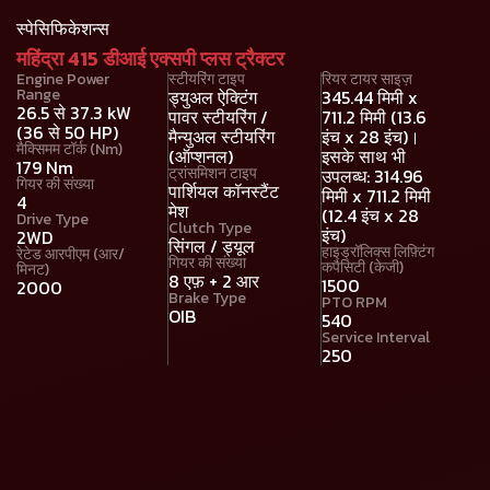
स्पेसिफिकेशन्स
महिंद्रा 415 डीआई एक्सपी प्लस ट्रैक्टर
Engine Power
स्टीयरिंग टाइप
रियर टायर साइज़
Range
ड्युअल ऐक्टिंग
345.44 मिमी x
26.5 से 37.3 kW
पावर स्टीयरिंग /
711.2 मिमी (13.6
(36 से 50 HP)
मैन्युअल स्टीयरिंग
इंच x 28 इंच)।
मैक्सिमम टॉर्क (Nm)
(ऑप्शनल)
इसके साथ भी
179 Nm
ट्रांसमिशन टाइप
उपलब्ध: 314.96
गियर की संख्या
पार्शियल कॉनस्टैंट
मिमी x 711.2 मिमी
4
मेश
(12.4 इंच x 28
Drive Type
Clutch Type
इंच)
2WD
सिंगल / ड्यूल
हाइड्रॉलिक्स लिफ़्टिंग
रेटेड आरपीएम (आर/
गियर की संख्या
कपैसिटी (केजी)
मिनट)
8 एफ़ + 2 आर
1500
2000
Brake Type
PTO RPM
OIB
540
Service Interval
250