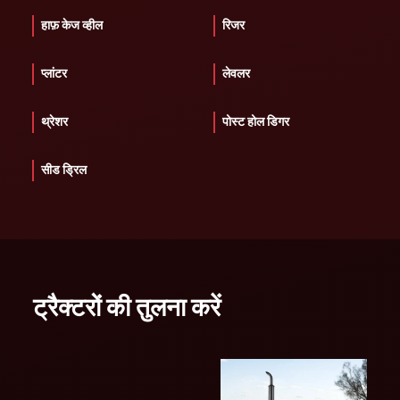
हाफ़ केज व्हील
रिजर
प्लांटर
लेवलर
थ्रेशर
पोस्ट होल डिगर
सीड ड्रिल
ट्रैक्टरों की तुलना करें