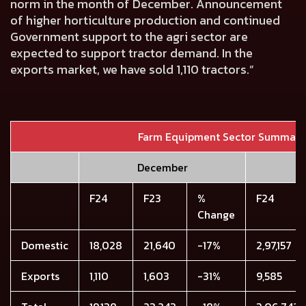
norm in the month of December. Announcement
of higher horticulture production and continued
Government support to the agri sector are
expected to support tractor demand. In the
exports market, we have sold
1,110
tractors.”
Farm Equipment Sector Summary
December
F24
F23
%
F24
Change
Domestic
18,028
21,640
-17%
2,97,157
Exports
1,110
1,603
-31%
9,585