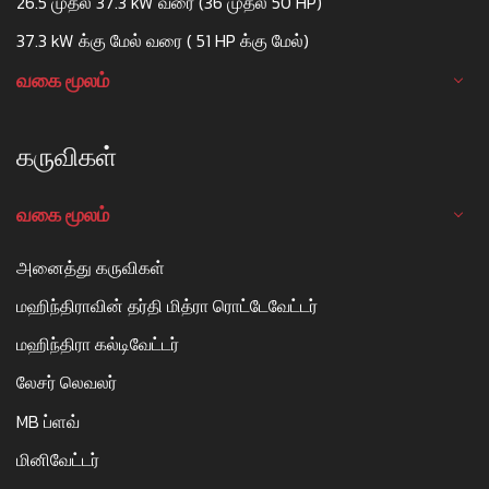
26.5 முதல் 37.3 kW வரை (36 முதல் 50 HP)
37.3 kW க்கு மேல் வரை ( 51 HP க்கு மேல்)
வகை மூலம்
கருவிகள்
வகை மூலம்
அனைத்து கருவிகள்
மஹிந்திராவின் தர்தி மித்ரா ரொட்டேவேட்டர்
மஹிந்திரா கல்டிவேட்டர்
லேசர் லெவலர்
MB ப்ளவ்
மினிவேட்டர்