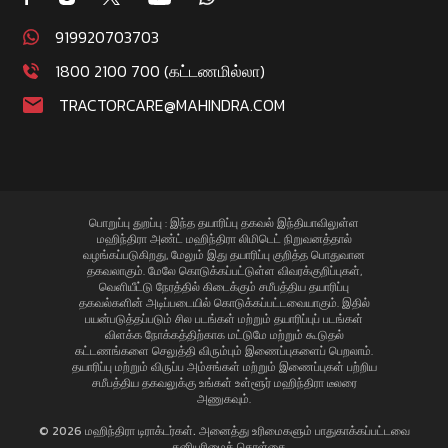
919920703703
1800 2100 700 (கட்டணமில்லா)
TRACTORCARE@MAHINDRA.COM
பொறுப்பு துறப்பு : இந்த தயாரிப்பு தகவல் இந்தியாவிலுள்ள
மஹிந்திரா அண்ட் மஹிந்திரா லிமிடெட் நிறுவனத்தால்
வழங்கப்படுகிறது, மேலும் இது தயாரிப்பு குறித்த பொதுவான
தகவலாகும். மேலே கொடுக்கப்பட்டுள்ள விவரக்குறிப்புகள்,
வெளியீட்டு நேரத்தில் கிடைக்கும் சமீபத்திய தயாரிப்பு
தகவல்களின் அடிப்படையில் கொடுக்கப்பட்டவையாகும். இதில்
பயன்படுத்தப்படும் சில படங்கள் மற்றும் தயாரிப்புப் படங்கள்
விளக்க நோக்கத்திற்காக மட்டுமே மற்றும் கூடுதல்
கட்டணங்களை செலுத்தி விரும்பும் இணைப்புகளைப் பெறலாம்.
தயாரிப்பு மற்றும் விருப்ப அம்சங்கள் மற்றும் இணைப்புகள் பற்றிய
சமீபத்திய தகவலுக்கு உங்கள் உள்ளூர் மஹிந்திரா டீலரை
அணுகவும்.
© 2026 மஹிந்திரா டிராக்டர்கள். அனைத்து உரிமைகளும் பாதுகாக்கப்பட்டவை
தனியுரிமைக் கொள்கை